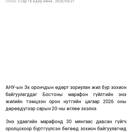
Огноо:
3 сар 18 өдөр.өмнө
,
2026/04/21
бүтээсэн "Зөн дагасан монгол адуу" баримтат киног
долоодугаар сарын 13-нд Дэлхийн адууны өдрөөр
Польш улсын үзэгчдийн хүртээл болгоно.
АНУ-ын Эх орончдын өдөрт зориулан жил бүр зохион
байгуулагддаг Бостоны марафон гүйлтийн энэ
жилийн тэмцээн орон нутгийн цагаар 2026 оны
дөрөвдүгээр сарын 20-ны өглөө эхэлнэ.
Энэ удаагийн марафонд 30 мянгаас давсан гүйгч
оролцохоор бүртгүүлсэн бөгөөд зохион байгуулагчид