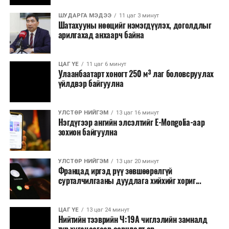
онд зохион байгуулагдсан. Түүнээс хойш жил бүр
тасралтгүй зохион байгуулагдаж ирсэн бөгөөд АНУ-
ШУДАРГА МЭДЭЭ
11 цаг 3 минут
Шатахууны нөөцийг нэмэгдүүлэх, доголдлыг
ын Эх орончдын өдөрт зориулан дөрөвдүгээр сарын
арилгахад анхаарч байна
гурав дахь Даваа гаригт уламжлал болгон явуулдаг.
Олон улсын марафоны тэмцээнүүд дундаас нэр
ЦАГ ҮЕ
11 цаг 6 минут
Улаанбаатарт хоногт 250 м³ лаг боловсруулах
хүндээрээ тэргүүлэх энэхүү уралдаанд оролцохын
үйлдвэр байгуулна
тулд гүйгчид тодорхой босго хугацаа давсан байх
шаардлагатай нь онцлог юм.
УЛСТӨР НИЙГЭМ
13 цаг 16 минут
Нэгдүгээр ангийн элсэлтийг E-Mongolia-аар
зохион байгуулна
УЛСТӨР НИЙГЭМ
13 цаг 20 минут
Францад иргэд рүү зөвшөөрөлгүй
сурталчилгааны дуудлага хийхийг хориг...
ЦАГ ҮЕ
13 цаг 24 минут
Нийтийн тээврийн Ч:19А чиглэлийн замналд