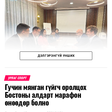
ДЭЛГЭРЭНГҮЙ УНШИХ
УРЛАГ СПОРТ
Гучин мянган гүйгч оролцох
Уулзалтаар Польш болон Монголын өв соёл, ахуй
Бостоны алдарт марафон
амьдрал, үндэстний онцлогийг харуулсан
бүтээлүүдийг солилцохоор боллоо.
өнөөдөр болно
МҮОНТ, "Дэлхийн морьтнууд" төслийн хамтран