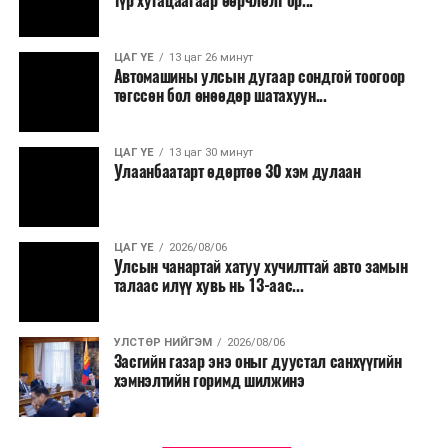
түр хугацаагаар өөрчлөлт ор...
ЦАГ ҮЕ
13 цаг 26 минут
Автомашины улсын дугаар сондгой тоогоор
төгссөн бол өнөөдөр шатахуун...
ЦАГ ҮЕ
13 цаг 30 минут
Улаанбаатарт өдөртөө 30 хэм дулаан
ЦАГ ҮЕ
2026/08/06
Улсын чанартай хатуу хучилттай авто замын
талаас илүү хувь нь 13-аас...
УЛСТӨР НИЙГЭМ
2026/08/06
Засгийн газар энэ оныг дуустал санхүүгийн
хэмнэлтийн горимд шилжинэ