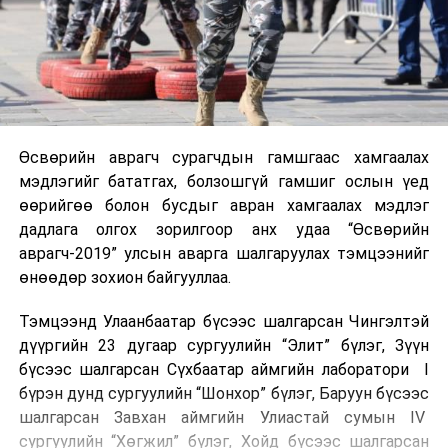
Өсвөрийн аврагч сурагчдын гамшгаас хамгаалах
мэдлэгийг бататгах, болзошгүй гамшиг ослын үед
өөрийгөө болон бусдыг авран хамгаалах мэдлэг
дадлага олгох зорилгоор анх удаа “Өсвөрийн
аврагч-2019” улсын аварга шалгаруулах тэмцээнийг
өнөөдөр зохион байгууллаа.
Тэмцээнд Улаанбаатар бүсээс шалгарсан Чингэлтэй
дүүргийн 23 дугаар сургуулийн “Элит” бүлэг, Зүүн
бүсээс шалгарсан Сүхбаатар аймгийн лаборатори I
бүрэн дунд сургуулийн “Шонхор” бүлэг, Баруун бүсээс
шалгарсан Завхан аймгийн Улиастай сумын IV
сургуулийн “Хөгжил” бүлэг, Хойд бүсээс шалгарсан