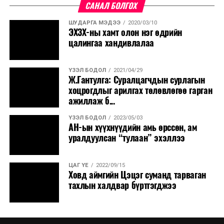
САНАЛ БОЛГОХ
ШУДАРГА МЭДЭЭ
2020/03/10
ЭХЗХ-ны хамт олон нэг өдрийн
цалингаа хандивлалаа
ҮЗЭЛ БОДОЛ
2021/04/29
Ж.Гантулга: Суралцагчдын сурлагын
хоцрогдлыг арилгах төлөвлөгөө гарган
ажиллаж б...
ҮЗЭЛ БОДОЛ
2023/05/03
АН-ын хүүхнүүдийн амь өрссөн, ам
уралдуулсан “тулаан” эхэллээ
ЦАГ ҮЕ
2022/09/15
Ховд аймгийн Цэцэг суманд тарваган
тахлын халдвар бүртгэгджээ