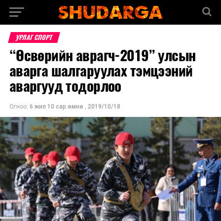
УРЛАГ СПОРТ
“Өсвөрийн аврагч-2019” улсын
аварга шалгаруулах тэмцээний
аваргууд тодорлоо
Огноо:
6 жил 10 сар.өмнө
,
2019/10/18