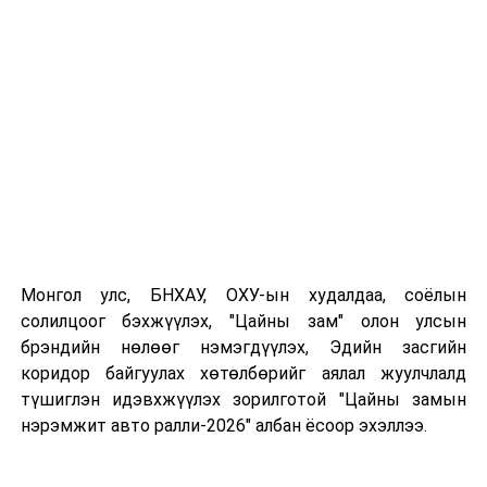
Чингэлтэй дүүргийн 23 дугаар сургуулийн “Элит”
бүлэг шалгарч, “Өсвөрийн аврагч-2019” улсын аварга
шалгаруулах анхдугаар тэмцээний аваргаар тодорлоо
гэж Онцгой байдлын ерөнхий газраас мэдээллээ.
Монгол улс, БНХАУ, ОХУ-ын худалдаа, соёлын
солилцоог бэхжүүлэх, "Цайны зам" олон улсын
брэндийн нөлөөг нэмэгдүүлэх, Эдийн засгийн
коридор байгуулах хөтөлбөрийг аялал жуулчлалд
түшиглэн идэвхжүүлэх зорилготой "Цайны замын
нэрэмжит авто ралли-2026" албан ёсоор эхэллээ.