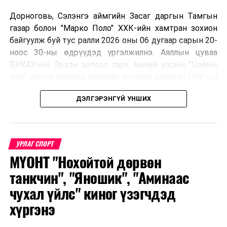
Дорноговь, Сэлэнгэ аймгийн Засаг даргын Тамгын
газар болон "Марко Поло" ХХК-ийн хамтран зохион
байгуулж буй тус ралли 2026 оны 06 дугаар сарын 20-
УНШСАН:
15596
ноос 30-ны өдрүүдэд үргэлжилнэ. Аяллын цуваа
БНХАУ-ын Эрээн хотоос гарч, манай улсын "Цайны
ДАРААХ МЭДЭЭ
Ерөнхий сайд У.Хүрэлсүх ирэх оны төсвийн төслийг
зам" дагуух зургаан аймгийн нутгаар дамжин ОХУ-ын
танилцуулав
Улаан-Үд хотноо барианд орох маршруттай бөгөөд
ДЭЛГЭРЭНГҮЙ УНШИХ
улс тус бүрээс авто спорт сонирхогч тамирчдын 10
ӨМНӨХ МЭДЭЭ
Япон улсад зорчих иргэдийн анхааралд!
автомашин, нийт 75 гаруй хүн бүхий аяллын баг,
хэвлэл мэдээллийн төлөөлөл оролцож байна.
УРЛАГ СПОРТ
МҮОНТ "Нохойтой дөрвөн
Тус автомашинтай брэнд аяллыг зохион байгуулах
танкчин", "Яношик", "Аминаас
шийдвэрийг гурван орны Аялал жуулчлалын сайд
чухал үйлс" киног үзэгчдэд
нарын 2025 онд Дархан-Уул аймагт хийсэн IX
хүргэнэ
уулзалтын үеэр гаргасан бөгөөд энэхүү санаачилгыг
Монголын улсын талаас ийнхүү ажил хэрэг болгож