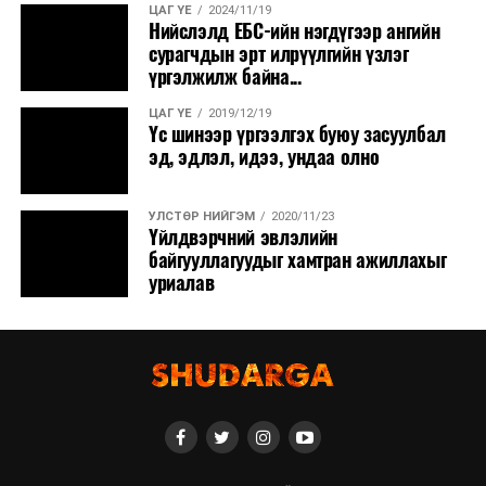
ЦАГ ҮЕ
2024/11/19
Нийслэлд ЕБС-ийн нэгдүгээр ангийн
сурагчдын эрт илрүүлгийн үзлэг
үргэлжилж байна...
ЦАГ ҮЕ
2019/12/19
Үс шинээр үргээлгэх буюу засуулбал
эд, эдлэл, идээ, ундаа олно
УЛСТӨР НИЙГЭМ
2020/11/23
Үйлдвэрчний эвлэлийн
байгууллагуудыг хамтран ажиллахыг
уриалав