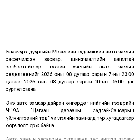
зориулалттай. Лагийг өндөр температурт шатааснаар
эзлэхүүн нь 90 хүртэл хувиар буурч, бактери, вирус
болон бусад өвчин үүсгэгч бичил биетнийг устгах
боломжтой.
Түүнчлэн шаталтын явцад үүсэх дулааныг цахилгаан
болон дулааны эрчим хүч үйлдвэрлэхэд ашиглаж
Баянзүрх дүүргийн Монелийн гудамжийн авто замын
болдог. Зарим технологийн хувьд шаталтын дараа
хэсэгчилсэн засвар, шинэчлэлтийн ажилтай
үлдэх үнснээс фосфор зэрэг ашигт эрдсийг сэргээн
холбоотойгоор тухайн хэсгийн авто замын
авах боломжтой аж.
хөдөлгөөнийг 2026 оны 08 дугаар сарын 7-ны 23:00
цагаас 2026 оны 08 дугаар сарын 10-ны 06:00 цаг
Япон, Герман, Швейцар, Нидерланд, Өмнөд Солонгос
хүртэл хаана.
зэрэг улс лаг хатаах, шатаах технологийг ашиглаж
байна. Тухайлбал, Германд лаг шатаах үйлдвэрээс
Энэ авто замаар дайран өнгөрдөг нийтийн тээврийн
гарсан үнснээс фосфор сэргээн авах технологи
Ч:19А “Цагаан давааны задгай-Сансарын
ашигладаг бол Нидерландад төвлөрсөн лаг
үйлчилгээний төв” чиглэлийн замналд түр хугацаагаар
боловсруулах үйлдвэрүүдээр дулаан, цахилгаан
өөрчлөлт орж байна.
эрчим хүч үйлдвэрлэдэг.
Авто замын засварын хугацаанд тус чиглэл дараах