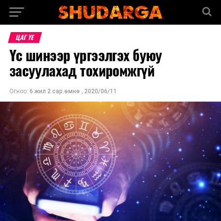
ЦАГ ҮЕ
Үс шинээр үргээлгэх буюу
засуулахад тохиромжгүй
Огноо:
6 жил 2 сар.өмнө
,
2020/06/11