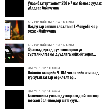
Улаанбаатарт хоногт 250 м³ лаг боловсруулах
үйлдвэр байгуулна
УЛСТӨР НИЙГЭМ
7 цаг 33 минут
Нэгдүгээр ангийн элсэлтийг E-Mongolia-аар
зохион байгуулна
УЛСТӨР НИЙГЭМ
7 цаг 37 минут
Францад иргэд рүү зөвшөөрөлгүй
сурталчилгааны дуудлага хийхийг хориг...
ЦАГ ҮЕ
7 цаг 41 минут
Нийтийн тээврийн Ч:19А чиглэлийн замналд
түр хугацаагаар өөрчлөлт ор...
ЦАГ ҮЕ
7 цаг 43 минут
Автомашины улсын дугаар сондгой тоогоор
төгссөн бол өнөөдөр шатахуун...