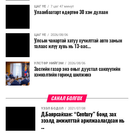
ЦАГ ҮЕ
7 цаг 47 минут
Улаанбаатарт өдөртөө 30 хэм дулаан
ЦАГ ҮЕ
2026/08/06
Улсын чанартай хатуу хучилттай авто замын
талаас илүү хувь нь 13-аас...
УЛСТӨР НИЙГЭМ
2026/08/06
Засгийн газар энэ оныг дуустал санхүүгийн
хэмнэлтийн горимд шилжинэ
САНАЛ БОЛГОХ
ҮЗЭЛ БОДОЛ
2021/07/08
Д.Баярсайхан: “Century” бонд зах
зээлд амжилттай арилжаалагдсан нь
...