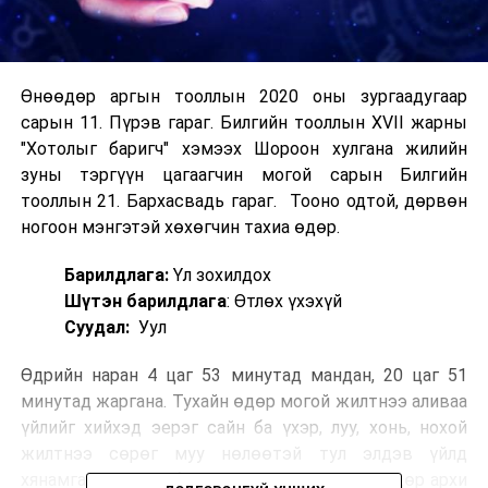
Өнөөдөр аргын тооллын 2020 оны зургаадугаар
сарын 11. Пүрэв гараг. Билгийн тооллын XVII жарны
"Хотолыг баригч" хэмээх Шороон хулгана жилийн
зуны тэргүүн цагаагчин могой сарын Билгийн
тооллын 21. Бархасвадь гараг. Тооно одтой, дөрвөн
ногоон мэнгэтэй хөхөгчин тахиа өдөр.
Барилдлага:
Үл зохилдох
Шүтэн барилдлага
: Өтлөх үхэхүй
Суудал:
Уул
Өдрийн наран 4 цаг 53 минутад мандан, 20 цаг 51
минутад жаргана. Тухайн өдөр могой жилтнээ аливаа
үйлийг хийхэд эерэг сайн ба үхэр, луу, хонь, нохой
жилтнээ сөрөг муу нөлөөтэй тул элдэв үйлд
хянамгай хандаж, биеэ энхрийлүүштэй. Эл өдөр архи