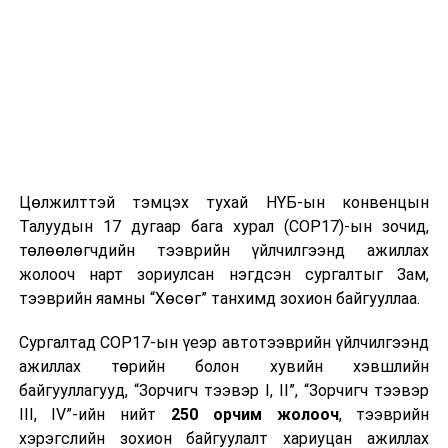
Цөлжилттэй тэмцэх тухай НҮБ-ын конвенцын
Талуудын 17 дугаар бага хурал (COP17)-ын зочид,
төлөөлөгчдийн тээврийн үйлчилгээнд ажиллах
жолооч нарт зориулсан нэгдсэн сургалтыг Зам,
тээврийн яамны “Хөсөг” танхимд зохион байгууллаа.
Сургалтад COP17-ын үеэр автотээврийн үйлчилгээнд
ажиллах төрийн болон хувийн хэвшлийн
байгууллагууд, “Зорчигч тээвэр I, II”, “Зорчигч тээвэр
III, IV”-ийн нийт
250 орчим жолооч
, тээврийн
хэрэгслийн зохион байгуулалт хариуцан ажиллах