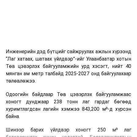
холбогдох байгууллагуудын уялдаа холбоо, аюулгүй
ажиллагааны чиглэлээр жолооч нарыг сургалт, арга
зүйгээр хангаж байна.
Мөн зам тээврийн осол, саатал болон бусад эрсдэл,
онцгой нөхцөл үүссэн үед авах арга хэмжээ, ачаалал
ихтэй нөхцөлд тайван, зөв, шуурхай шийдвэр гаргах,
Инженерийн дэд бүтцийг сайжруулах ажлын хүрээнд
өдөр тутмын ажлын бэлэн байдлыг хангах зэрэг
“Лаг хатаах, шатаах үйлдвэр”-ийг Улаанбаатар хотын
практик ур чадварыг сургалтын хөтөлбөрт тусгажээ.
Төв цэвэрлэх байгууламжийн урд хэсэгт, нийт 40
мянган ам метр талбайд 2025-2027 онд байгуулахаар
Сургалтыг танилцуулах лекц, асуулт-хариулт,
төлөвлөжээ.
жишээнд суурилсан сургалт, багаар ажиллах дасгал,
маршрут болон тээвэрлэлтийн урсгалын зураглалтай
Одоогийн байдлаар Төв цэвэрлэх байгууламжаас
танилцах, онцгой нөхцөлд ажиллах дадлага зэрэг
хоногт дунджаар 238 тонн лаг гардаг бөгөөд
онол, практик хосолсон хэлбэрээр зохион байгуулж
хуримтлагдсан лагийн хэмжээ 843,200 м³-д хүрсэн
байна.
байна.
Сургалтын үеэр COP17 олон улсын бага хурлыг
Шинээр барих үйлдвэр хоногт 250 м³ лаг
зохион байгуулах Үндэсний хорооны Ажлын алба,