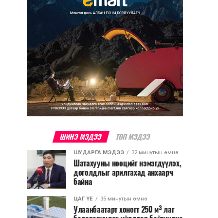
ШИНЭ МЭДЭЭ
ТОП МЭДЭЭ
ШУДАРГА МЭДЭЭ
32 минутын өмнө
Шатахууны нөөцийг нэмэгдүүлэх,
доголдлыг арилгахад анхаарч
байна
ЦАГ ҮЕ
35 минутын өмнө
Улаанбаатарт хоногт 250 м³ лаг