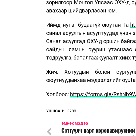
зорилгоор Монгол Улсаас ОХУ-д с
авахаар шийдвэрлэсэн юм.
Иймд, нутаг буцаагүй оюутан Та
ht
санал асуулгын асуултуудад үнэн з
Санал асуулгад ОХУ-д оршин байга
сайдын яамны суурин утаснаас с
тодруулга, баталгаажуулалт хийх т
Жич: Хотуудын болон сургуу
оюутнуудынхаа мэдээлэлийг oyutan.
Холбоос:
https://forms.gle/RshNb
УНШСАН:
3288
ӨМНӨХ МЭДЭЭ
Сэтгүүлч нарт коронавирусний