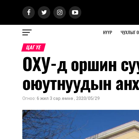
НҮҮР
ЧУХЛЫГ 
ЦАГ ҮЕ
ОХУ-д оршин су
оюутнуудын ан
Огноо:
6 жил 3 сар.өмнө
,
2020/05/29