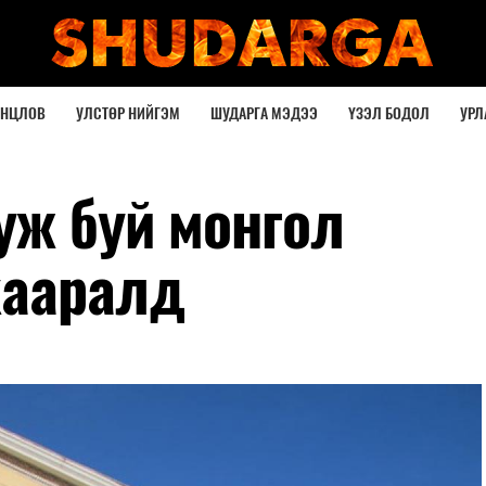
ОНЦЛОВ
УЛСТӨР НИЙГЭМ
ШУДАРГА МЭДЭЭ
ҮЗЭЛ БОДОЛ
УРЛ
уж буй монгол
хааралд