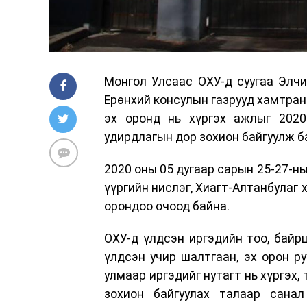
Монгол Улсаас ОХУ-д суугаа Элчи
Ерөнхий консулын газрууд хамтран
эх оронд нь хүргэх ажлыг 2020
удирдлагын дор зохион байгуулж б
2020 оны 05 дугаар сарын 25-27-н
үүргийн нислэг, Хиагт-Алтанбулаг
орондоо очоод байна.
ОХУ-д үлдсэн иргэдийн тоо, байр
үлдсэн учир шалтгаан, эх орон ру
улмаар иргэдийг нутагт нь хүргэх
зохион байгуулах талаар сана