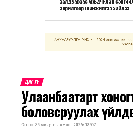
халдвараас урьдчилан сэргий
зорилгоор шинжилгээ хийлээ
АНХААРУУЛГА: УИХ-ын 2024 оны ээлжит сон
хэсги
ЦАГ ҮЕ
Улаанбаатарт хоног
боловсруулах үйлд
Огноо:
35 минутын өмнө
,
2026/08/07