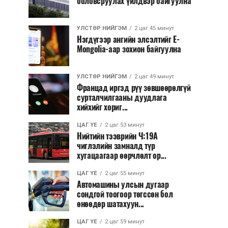
боловсруулах үйлдвэр байгуулна
УЛСТӨР НИЙГЭМ
2 цаг 45 минут
Нэгдүгээр ангийн элсэлтийг E-
Mongolia-аар зохион байгуулна
УЛСТӨР НИЙГЭМ
2 цаг 49 минут
Францад иргэд рүү зөвшөөрөлгүй
сурталчилгааны дуудлага
хийхийг хориг...
ЦАГ ҮЕ
2 цаг 53 минут
Нийтийн тээврийн Ч:19А
чиглэлийн замналд түр
хугацаагаар өөрчлөлт ор...
ЦАГ ҮЕ
2 цаг 55 минут
Автомашины улсын дугаар
сондгой тоогоор төгссөн бол
өнөөдөр шатахуун...
ЦАГ ҮЕ
2 цаг 59 минут