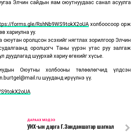
уугаа Элчин сайдын яам оюутнуудаас санал асуулга
tps://forms.gle/RshNb9WS9tokX2oUA
холбоосоор орж
өв хариулна уу.
а оюутан оролцсон эсэхийг нягтлах зорилгоор Элчин
удалгаанд оролцогч Таны үүрэн утас руу залгаж
ул дуудлагад шуурхай хариу өгөхийг хүсье.
лиудын Оюутны холбооны төлөөлөгчид үлдсэн
burtgel@mail.ru шууданд ирүүлнэ үү.
9WS9tokX2oUA
ДАРААХ МЭДЭЭ
УИХ-ын дарга Г.Занданшатар шагнал