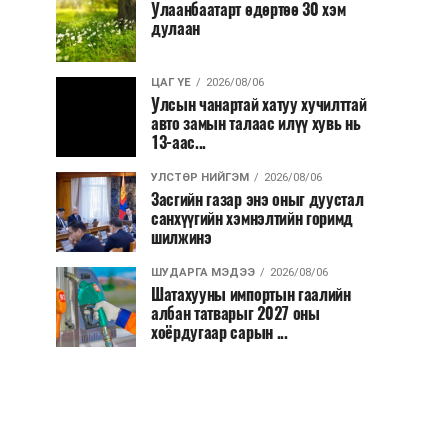
Улаанбаатарт өдөртөө 30 хэм
дулаан
ЦАГ ҮЕ
2026/08/06
Улсын чанартай хатуу хучилттай
авто замын талаас илүү хувь нь
13-аас...
УЛСТӨР НИЙГЭМ
2026/08/06
Засгийн газар энэ оныг дуустал
санхүүгийн хэмнэлтийн горимд
шилжинэ
ШУДАРГА МЭДЭЭ
2026/08/06
Шатахууны импортын гаалийн
албан татварыг 2027 оны
хоёрдугаар сарын ...