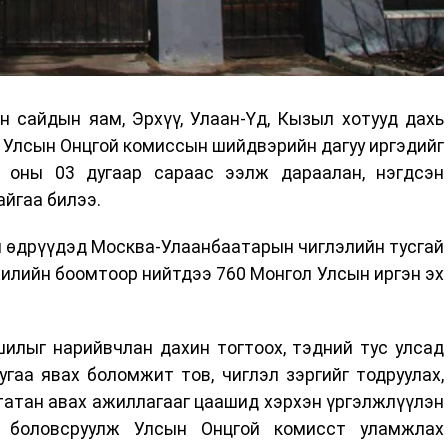
н сайдын яам, Эрхүү, Улаан-Үд, Кызыл хотууд дахь
 Улсын Онцгой комиссын шийдвэрийн дагуу иргэдийг
 оны 03 дугаар сараас ээлж дараалан, нэгдсэн
айгаа билээ.
ы өдрүүдэд Москва-Улаанбаатарын чиглэлийн тусгай
 хилийн боомтоор нийтдээ 760 Монгол Улсын иргэн эх
шилыг нарийвчлан дахин тогтоох, тэдний тус улсад
угаа явах боломжит тов, чиглэл зэргийг тодруулах,
, татан авах ажиллагааг цаашид хэрхэн үргэлжлүүлэн
л боловсруулж Улсын Онцгой комисст уламжлах