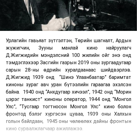
Урлагийн гавьяат зүтгэлтэн, Төрийн шагналт, Ардын
жүжигчин, Зууны манлай кино найруулагч
Д.Жигжидийн мэндэлсний 100 жилийн ойг энэ онд
тэмдэглэхээр Засгийн газрын 2019 оны зургаадугаар
сарын 28-ны өдрийн хуралдаанаас шийдвэрлэв.
Д.Жигжид 1939 онд “Шинэ Улаанбаатар” баримтат
киноны зураг авч уран бүтээлийн гараагаа эхэлсэн
байна. 1940 онд “Анхдугаар хичээл”, 1942 онд “Морин
цэрэг танкист” киноны оператор, 1944 онд “Монгол
Улс”, “Тусгаар тогтносон Монгол Улс” кино болон
фронтод бэлэг хүргэсэн цуваа, 1939 оны Халхын
голын байлдаан, 1945 оны чөлөөлөх дайны фронтын
кино сурвалжлагчаар ажиллажээ.