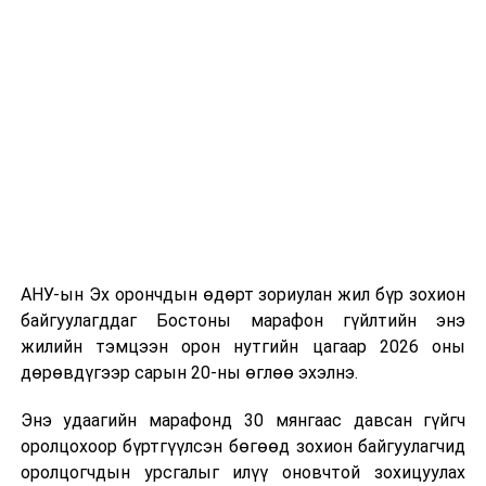
долоодугаар сарын 13-нд Дэлхийн адууны өдрөөр
Польш улсын үзэгчдийн хүртээл болгоно.
АНУ-ын Эх орончдын өдөрт зориулан жил бүр зохион
байгуулагддаг Бостоны марафон гүйлтийн энэ
жилийн тэмцээн орон нутгийн цагаар 2026 оны
дөрөвдүгээр сарын 20-ны өглөө эхэлнэ.
Энэ удаагийн марафонд 30 мянгаас давсан гүйгч
оролцохоор бүртгүүлсэн бөгөөд зохион байгуулагчид
оролцогчдын урсгалыг илүү оновчтой зохицуулах