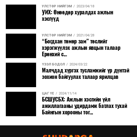
УЛСТӨР НИЙГЭМ
2023/04/18
УИХ: Өнөөдөр хуралдах ажлын
хэсгүүд
УЛСТӨР НИЙГЭМ
2021/04/28
“Богдхан төмөр зам” төслийг
хэрэгжүүлэх ажлын явцын талаар
Ерөнхий с...
ҮЗЭЛ БОДОЛ
2024/03/22
Малчдад хүргэх тусламжийг үр дүнтэй
зохион байгуулах талаар ярилцав
ЦАГ ҮЕ
2024/11/14
БСШУСБХ: Ажлын хэсгийн үйл
ажиллагааны удирдамж батлах тухай
Байнгын хорооны тог...