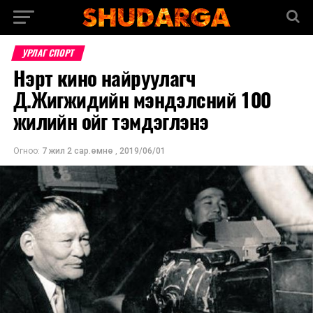
УРЛАГ СПОРТ
Нэрт кино найруулагч
Д.Жигжидийн мэндэлсний 100
жилийн ойг тэмдэглэнэ
Огноо:
7 жил 2 сар.өмнө
,
2019/06/01