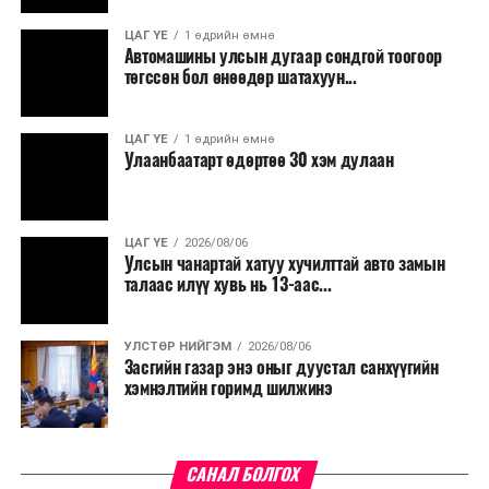
ЦАГ ҮЕ
1 өдрийн өмнө
Автомашины улсын дугаар сондгой тоогоор
төгссөн бол өнөөдөр шатахуун...
ЦАГ ҮЕ
1 өдрийн өмнө
Улаанбаатарт өдөртөө 30 хэм дулаан
ЦАГ ҮЕ
2026/08/06
Улсын чанартай хатуу хучилттай авто замын
талаас илүү хувь нь 13-аас...
УЛСТӨР НИЙГЭМ
2026/08/06
Засгийн газар энэ оныг дуустал санхүүгийн
хэмнэлтийн горимд шилжинэ
САНАЛ БОЛГОХ