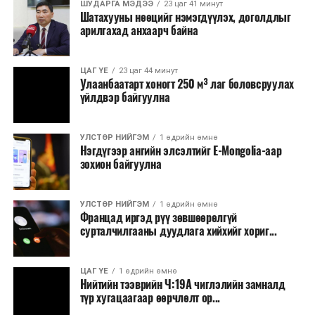
тасралтгүй зохион байгуулагдаж ирсэн бөгөөд АНУ-
ШУДАРГА МЭДЭЭ
23 цаг 41 минут
Шатахууны нөөцийг нэмэгдүүлэх, доголдлыг
ын Эх орончдын өдөрт зориулан дөрөвдүгээр сарын
арилгахад анхаарч байна
гурав дахь Даваа гаригт уламжлал болгон явуулдаг.
Олон улсын марафоны тэмцээнүүд дундаас нэр
ЦАГ ҮЕ
23 цаг 44 минут
Улаанбаатарт хоногт 250 м³ лаг боловсруулах
хүндээрээ тэргүүлэх энэхүү уралдаанд оролцохын
үйлдвэр байгуулна
тулд гүйгчид тодорхой босго хугацаа давсан байх
шаардлагатай нь онцлог юм.
УЛСТӨР НИЙГЭМ
1 өдрийн өмнө
Нэгдүгээр ангийн элсэлтийг E-Mongolia-аар
зохион байгуулна
УЛСТӨР НИЙГЭМ
1 өдрийн өмнө
Францад иргэд рүү зөвшөөрөлгүй
сурталчилгааны дуудлага хийхийг хориг...
ЦАГ ҮЕ
1 өдрийн өмнө
Нийтийн тээврийн Ч:19А чиглэлийн замналд
түр хугацаагаар өөрчлөлт ор...