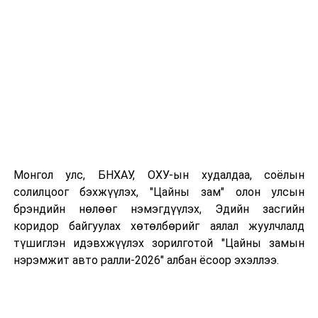
- 1974 онд “Хөдөөгийн баясгалан”
- 1976 онд “Хүний төлөө”
- 1977 онд “Хөх ногооны униар”
- 1978 онд “Газрын жигүүр”
- 1980 онд “Өнөр бүл”
- 1982 онд “Жаргал даахгүйн зовлон”
- 1984 онд “Ард Аюуш” зэрэг киноны
найруулагчаар ажиллажээ.
УНШСАН:
13654
Монгол улс, БНХАУ, ОХУ-ын худалдаа, соёлын
ДАРААХ МЭДЭЭ
солилцоог бэхжүүлэх, "Цайны зам" олон улсын
“Эрдэнэс-Тавантолгой” ХК олон улсын стандартад
нийцсэн 8.2 км авто зам ашиглалтад орууллаа
брэндийн нөлөөг нэмэгдүүлэх, Эдийн засгийн
коридор байгуулах хөтөлбөрийг аялал жуулчлалд
ӨМНӨХ МЭДЭЭ
түшиглэн идэвхжүүлэх зорилготой "Цайны замын
Б.Мишээл "Олон улсын их мастер"-ын болзол хангалаа
нэрэмжит авто ралли-2026" албан ёсоор эхэллээ.