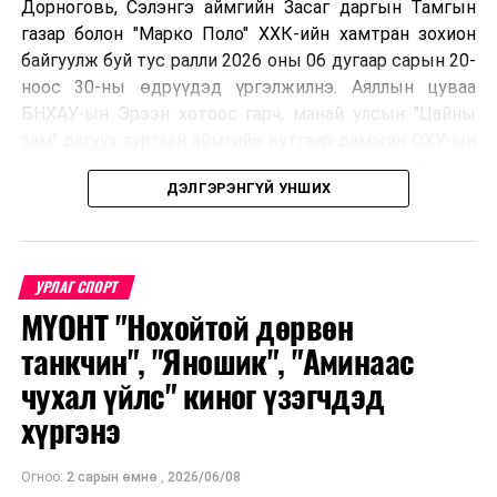
Дорноговь, Сэлэнгэ аймгийн Засаг даргын Тамгын
газар болон "Марко Поло" ХХК-ийн хамтран зохион
байгуулж буй тус ралли 2026 оны 06 дугаар сарын 20-
ноос 30-ны өдрүүдэд үргэлжилнэ. Аяллын цуваа
БНХАУ-ын Эрээн хотоос гарч, манай улсын "Цайны
зам" дагуух зургаан аймгийн нутгаар дамжин ОХУ-ын
Улаан-Үд хотноо барианд орох маршруттай бөгөөд
ДЭЛГЭРЭНГҮЙ УНШИХ
улс тус бүрээс авто спорт сонирхогч тамирчдын 10
автомашин, нийт 75 гаруй хүн бүхий аяллын баг,
хэвлэл мэдээллийн төлөөлөл оролцож байна.
УРЛАГ СПОРТ
МҮОНТ "Нохойтой дөрвөн
Тус автомашинтай брэнд аяллыг зохион байгуулах
танкчин", "Яношик", "Аминаас
шийдвэрийг гурван орны Аялал жуулчлалын сайд
чухал үйлс" киног үзэгчдэд
нарын 2025 онд Дархан-Уул аймагт хийсэн IX
хүргэнэ
уулзалтын үеэр гаргасан бөгөөд энэхүү санаачилгыг
Монголын улсын талаас ийнхүү ажил хэрэг болгож
байна.
Огноо:
2 сарын өмнө
,
2026/06/08