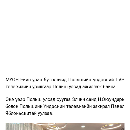
Агуу их Цайны зам" (The Great Tea Road) нь 17-19
дүгээр зууны үед Ази, Европыг холбосон худалдааны
гол замуудын нэг байсан бөгөөд Хятадаас эхлэн
Монголын тал нутгаар дайрч Орос руу хүрдэг байв.
Энэхүү авто ралли нь уг түүхэн замыг орчин үед
сэргээн сануулах зорилготой бөгөөд анх 2016 оны
зун БНХАУ-ын Эрээн хотоос ОХУ-ын Улаан-Үд хот
хүртэл амжилттай зохион байгуулагдаж байв.
МҮОНТ-ийн уран бүтээлчид Польшийн үндэсний TVP
Энэхүү арга хэмжээ нь Монгол Улсыг олон улсад
телевизийн урилгаар Польш улсад ажиллаж байна.
сурталчлах, хил дамнасан аялал жуулчлалын хамтын
ажиллагааг өргөжүүлэх, бүс нутгийн жуулчдын
Энэ үеэр Польш улсад суугаа Элчин сайд Н.Оюундарь
урсгалыг нэмэгдүүлэхэд чухал ач холбогдолтой юм.
болон Польшийн Үндэсний телевизийн захирал Павел
Яблоньскитай уулзав.