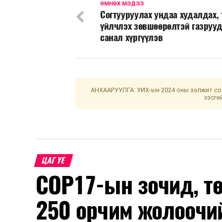
ӨМНӨХ МЭДЭЭ
Согтууруулах ундаа худалдах, 
үйлчлэх зөвшөөрөлтэй газруу
санал хүргүүлэв
АНХААРУУЛГА: УИХ-ын 2024 оны ээлжит сон
хэсги
ЦАГ ҮЕ
COP17-ын зочид, т
250 орчим жолоочи