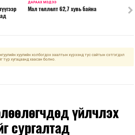
ДАРААХ МЭДЭЭ
түүгээр
Мал төллөлт 62,7 хувь байна
дад
гуулийн хуулийн холбогдох заалтын хүрээнд тус сайтын сэтгэгдэл
йг түр хугацаанд хаасан болно.
өлөөлөгчдөд үйлчлэх
йг сургалтад