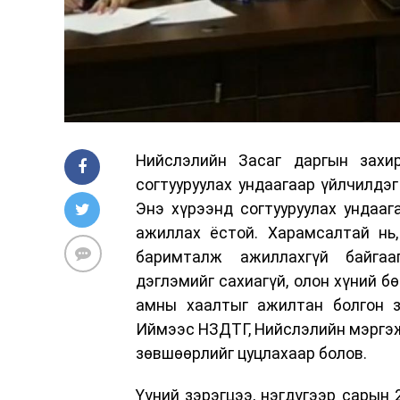
Нийслэлийн Засаг даргын захи
согтууруулах ундаагаар үйлчилдэг
Энэ хүрээнд согтууруулах ундаага
ажиллах ёстой. Харамсалтай нь,
баримталж ажиллахгүй байгааг
дэглэмийг сахиагүй, олон хүний б
амны хаалтыг ажилтан болгон зү
Иймээс НЗДТГ, Нийслэлийн мэргэж
зөвшөөрлийг цуцлахаар болов.
Үүний зэрэгцээ, нэгдүгээр сарын 