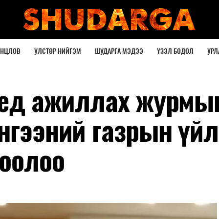
ОНЦЛОВ
УЛСТӨР НИЙГЭМ
ШУДАРГА МЭДЭЭ
ҮЗЭЛ БОДОЛ
УРЛ
 үед ажиллах журмы
нгээний газрын үйл
соолоо