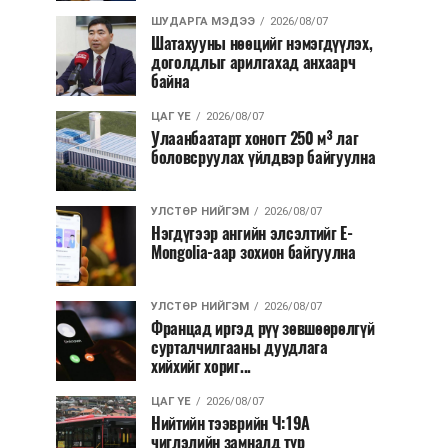
ШУДАРГА МЭДЭЭ
2026/08/07
Шатахууны нөөцийг нэмэгдүүлэх,
доголдлыг арилгахад анхаарч
байна
ЦАГ ҮЕ
2026/08/07
Улаанбаатарт хоногт 250 м³ лаг
боловсруулах үйлдвэр байгуулна
УЛСТӨР НИЙГЭМ
2026/08/07
Нэгдүгээр ангийн элсэлтийг E-
Mongolia-аар зохион байгуулна
УЛСТӨР НИЙГЭМ
2026/08/07
Францад иргэд рүү зөвшөөрөлгүй
сурталчилгааны дуудлага
хийхийг хориг...
ЦАГ ҮЕ
2026/08/07
Нийтийн тээврийн Ч:19А
чиглэлийн замналд түр