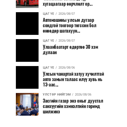
хугацаагаар өөрчлөлт ор...
ЦАГ ҮЕ
2026/08/07
Автомашины улсын дугаар
сондгой тоогоор төгссөн бол
өнөөдөр шатахуун...
ЦАГ ҮЕ
2026/08/07
Улаанбаатарт өдөртөө 30 хэм
дулаан
ЦАГ ҮЕ
2026/08/06
Улсын чанартай хатуу хучилттай
авто замын талаас илүү хувь нь
13-аас...
УЛСТӨР НИЙГЭМ
2026/08/06
Засгийн газар энэ оныг дуустал
санхүүгийн хэмнэлтийн горимд
шилжинэ