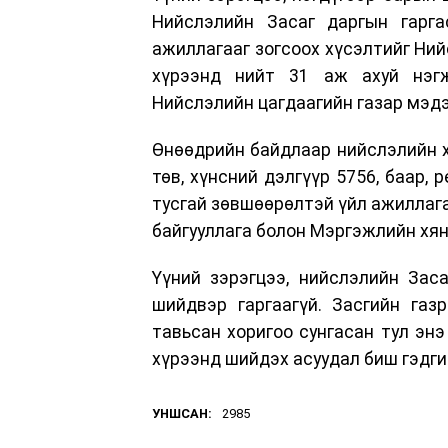
Нийслэлийн Засаг даргын гарг
ажиллагааг зогсоох хүсэлтийг Ний
хүрээнд нийт 31 аж ахуй нэгж
Нийслэлийн цагдаагийн газар мэд
Өнөөдрийн байдлаар нийслэлийн х
төв, хүнсний дэлгүүр 5756, баар, 
тусгай зөвшөөрөлтэй үйл ажиллага
байгууллага болон Мэргэжлийн хя
Үүний зэрэгцээ, нийслэлийн Зас
шийдвэр гаргаагүй. Засгийн газ
тавьсан хоригоо сунгасан тул эн
хүрээнд шийдэх асуудал биш гэдги
УНШСАН:
2985