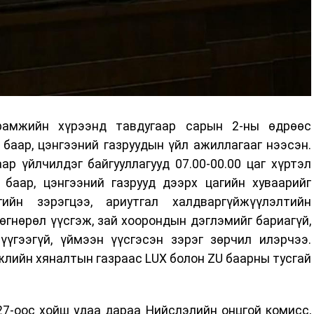
рамжийн хүрээнд тавдугаар сарын 2-ны өдрөөс
 баар, цэнгээний газруудын үйл ажиллагааг нээсэн.
ар үйлчилдэг байгууллагууд 07.00-00.00 цаг хүртэл
 баар, цэнгээний газрууд дээрх цагийн хуваарийг
ийн зэрэгцээ, ариутгал халдваргүйжүүлэлтийн
өөгнөрөл үүсгэж, зай хоорондын дэглэмийг бариагүй,
үгээгүй, үймээн үүсгэсэн зэрэг зөрчил илэрчээ.
лийн хяналтын газраас LUX болон ZU баарны тусгай
27-оос хойш удаа дараа Нийслэлийн онцгой комисс,