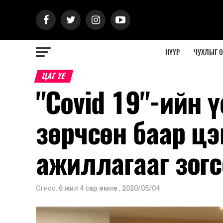
НҮҮР
ЧУХЛЫГ 
ЦАГ ҮЕ
"Сovid 19"-ийн
зөрчсөн баар цэ
ажиллагааг зог
Огноо:
6 жил 4 сар.өмнө
,
2020/05/04