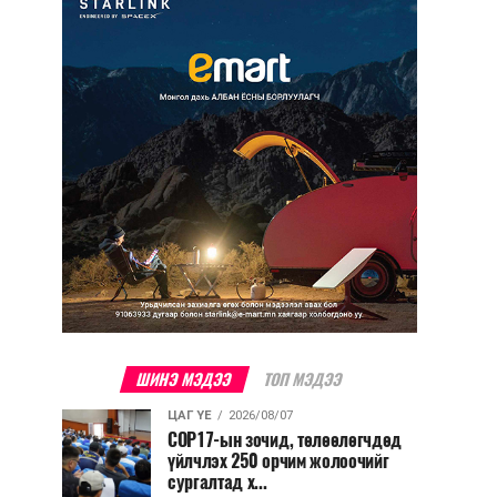
ШИНЭ МЭДЭЭ
ТОП МЭДЭЭ
ЦАГ ҮЕ
2026/08/07
COP17-ын зочид, төлөөлөгчдөд
үйлчлэх 250 орчим жолоочийг
сургалтад х...