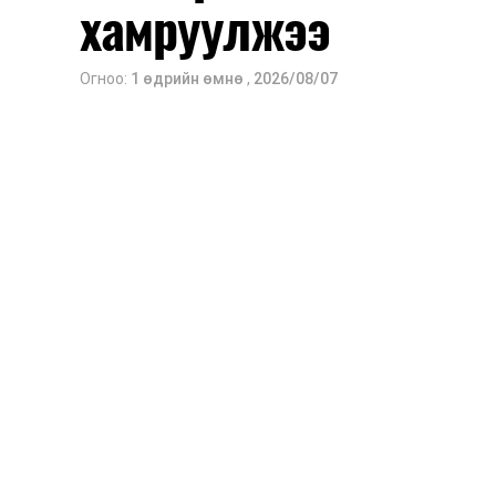
хамруулжээ
Огноо:
1 өдрийн өмнө
,
2026/08/07