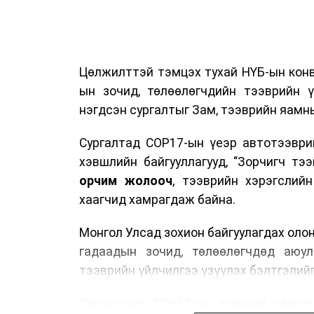
Цөлжилттэй тэмцэх тухай НҮБ-ын конв
ын зочид, төлөөлөгчдийн тээврийн 
нэгдсэн сургалтыг Зам, тээврийн яамны
Сургалтад COP17-ын үеэр автотээври
хэвшлийн байгууллагууд, “Зорчигч тээвэ
орчим жолооч
, тээврийн хэрэгслий
хаагчид хамрагдаж байна.
Монгол Улсад зохион байгуулагдах оло
гадаадын зочид, төлөөлөгчдөд аюул
тээврийн үйлчилгээ үзүүлэх бэлтгэлийг
Сургалтаар COP17-ын ерөнхий ойлголт