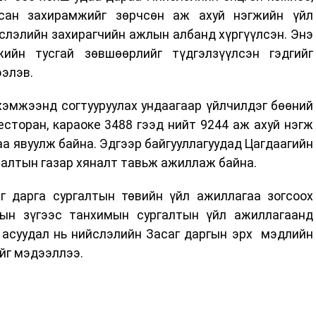
асан захирамжийг зөрчсөн аж ахуй нэгжийн үйл
слэлийн захирагчийн ажлын албанд хүргүүлсэн. Энэ
ийн тусгай зөвшөөрлийг түдгэлзүүлсэн гэдгийг
ээлэв.
эмжээнд согтууруулах ундаагаар үйлчилдэг бөөний
ресторан, караоке 3488 гээд нийт 9244 аж ахуй нэгж
а явуулж байна. Эдгээр байгууллагуудад Цагдаагийн
налтын газар хяналт тавьж ажиллаж байна.
аг дарга сургалтын төвийн үйл ажиллагаа зогсоох
рын зүгээс танхимын сургалтын үйл ажиллагаанд
э асуудал нь нийслэлийн Засаг даргын эрх мэдлийн
йг мэдээллээ.