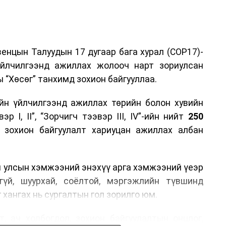
енцын Талуудын 17 дугаар бага хурал (COP17)-
үйлчилгээнд ажиллах жолооч нарт зориулсан
 “Хөсөг” танхимд зохион байгууллаа.
йн үйлчилгээнд ажиллах төрийн болон хувийн
р I, II”, “Зорчигч тээвэр III, IV”-ийн нийт
250
н зохион байгуулалт хариуцан ажиллах албан
н улсын хэмжээний энэхүү арга хэмжээний үеэр
гүй, шуурхай, соёлтой, мэргэжлийн түвшинд
 хангах нь сургалтын гол зорилго юм.
, ач холбогдол, зохион байгуулалтын онцлог,