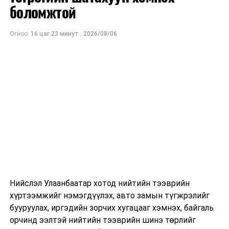
ам.доллар
боломжтой
байхаар тооцжээ.
Огноо:
16 цаг 23 минут
,
2026/08/06
Нийслэл Улаанбаатар хотод нийтийн тээврийн
хүртээмжийг нэмэгдүүлэх, авто замын түгжрэлийг
бууруулах, иргэдийн зорчих хугацааг хэмнэх, байгаль
орчинд ээлтэй нийтийн тээврийн шинэ төрлийг