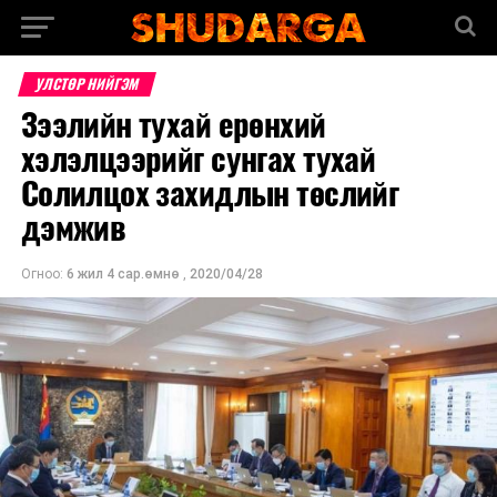
УЛСТӨР НИЙГЭМ
Зээлийн тухай ерөнхий
хэлэлцээрийг сунгах тухай
Солилцох захидлын төслийг
дэмжив
Огноо:
6 жил 4 сар.өмнө
,
2020/04/28