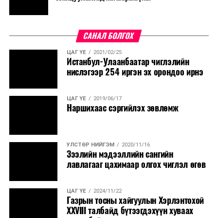
САНАЛ БОЛГОХ
ЦАГ ҮЕ
2021/02/25
Истанбул-Улаанбаатар чиглэлийн
нислэгээр 254 иргэн эх орондоо ирнэ
ЦАГ ҮЕ
2019/06/17
Наршихаас сэргийлэх зөвлөмж
УЛСТӨР НИЙГЭМ
2020/11/16
Зээлийн мэдээллийн сангийн
лавлагааг цахимаар олгох чиглэл өгөв
ЦАГ ҮЕ
2024/11/22
Газрын тосны хайгуулын Хэрлэнтохой
XXVIII талбайд бүтээгдэхүүн хуваах