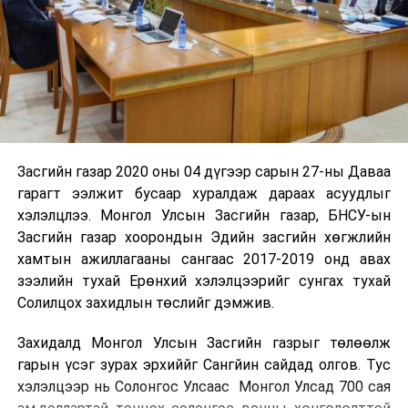
Засгийн газар 2020 оны 04 дүгээр сарын 27-ны Даваа
гарагт ээлжит бусаар хуралдаж дараах асуудлыг
хэлэлцлээ. Монгол Улсын Засгийн газар, БНСУ-ын
Засгийн газар хоорондын Эдийн засгийн хөгжлийн
хамтын ажиллагааны сангаас 2017-2019 онд авах
зээлийн тухай Ерөнхий хэлэлцээрийг сунгах тухай
Солилцох захидлын төслийг дэмжив.
Захидалд Монгол Улсын Засгийн газрыг төлөөлж
гарын үсэг зурах эрхиййг Сангйин сайдад олгов. Тус
хэлэлцээр нь Солонгос Улсаас Монгол Улсад 700 сая