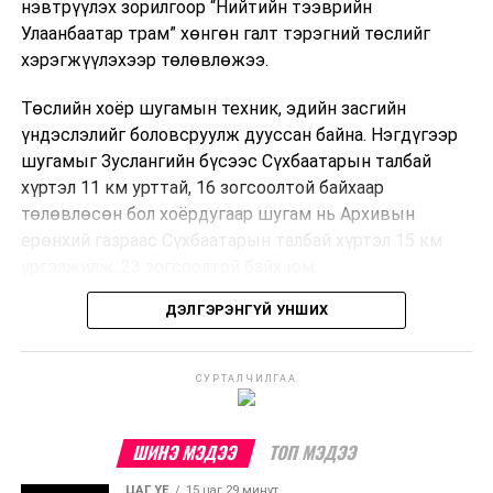
нэвтрүүлэх зорилгоор “Нийтийн тээврийн
Улаанбаатар трам” хөнгөн галт тэрэгний төслийг
хэрэгжүүлэхээр төлөвлөжээ.
Төслийн хоёр шугамын техник, эдийн засгийн
үндэслэлийг боловсруулж дууссан байна. Нэгдүгээр
шугамыг Зуслангийн бүсээс Сүхбаатарын талбай
хүртэл 11 км урттай, 16 зогсоолтой байхаар
төлөвлөсөн бол хоёрдугаар шугам нь Архивын
ерөнхий газраас Сүхбаатарын талбай хүртэл 15 км
үргэлжилж, 23 зогсоолтой байх юм.
ДЭЛГЭРЭНГҮЙ УНШИХ
Төслийг бүрэн хэрэгжүүлснээр цагт 10-12 мянган
зорчигч тээвэрлэх хүчин чадал бүрдэж, замын
хөдөлгөөний дундаж хурд 23.6 хувиар нэмэгдэх
СУРТАЛЧИЛГАА
тооцоо гарчээ.
Трамвайн системийг хөгжүүлснээр нийтийн тээвэрт
ШИНЭ МЭДЭЭ
ТОП МЭДЭЭ
суурилсан хот төлөвлөлтийг дэмжиж, шугам болон
ЦАГ ҮЕ
15 цаг 29 минут