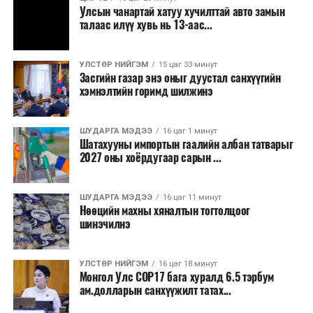
зогсоолуудыг түшиглэсэн худалдаа, үйлчилгээ, орон
Улсын чанартай хатуу хучилттай авто замын
сууцны шинэ бүсүүд бий болох боломжтой. Үүний
талаас илүү хувь нь 13-аас...
зэрэгцээ ажлын байр нэмэгдэх, жижиг, дунд
бизнесийн үйл ажиллагаа өргөжих, үл хөдлөх
УЛСТӨР НИЙГЭМ
15 цаг 33 минут
хөрөнгийн үнэ цэнэ өсөх зэрэг эдийн засгийн эерэг
Засгийн газар энэ оныг дуустал санхүүгийн
үр нөлөө үзүүлнэ гэж тооцсон байна.
хэмнэлтийн горимд шилжинэ
Трамвай нь цахилгаан эрчим хүчээр ажилладаг тул
ашиглалтын явцад агаар бохирдуулагч бодис шууд
ШУДАРГА МЭДЭЭ
16 цаг 1 минут
Шатахууны импортын гаалийн албан татварыг
ялгаруулахгүй. Иргэд хувийн автомашинаас их
2027 оны хоёрдугаар сарын ...
багтаамжийн нийтийн тээвэрт шилжсэнээр замын
хөдөлгөөний ачаалал, нүүрстөрөгчийн давхар исэл
ШУДАРГА МЭДЭЭ
16 цаг 11 минут
болон бусад хүлэмжийн хийн ялгарлыг бууруулах ач
Нөөцийн махны хяналтын тогтолцоог
холбогдолтой.
шинэчилнэ
Түгжрэлээс үүдэлтэй эдийн засгийн алдагдлыг
тооцоход нэг автомашин өдөрт дунджаар 2.5 цаг
УЛСТӨР НИЙГЭМ
16 цаг 18 минут
Монгол Улс COP17 бага хуралд 6.5 тэрбум
түгжрэлд саатахдаа 3.45 литр шатахууныг үр ашиггүй
ам.долларын санхүүжилт татах...
зарцуулдаг байна. Ингэснээр нэг жолооч өдөрт