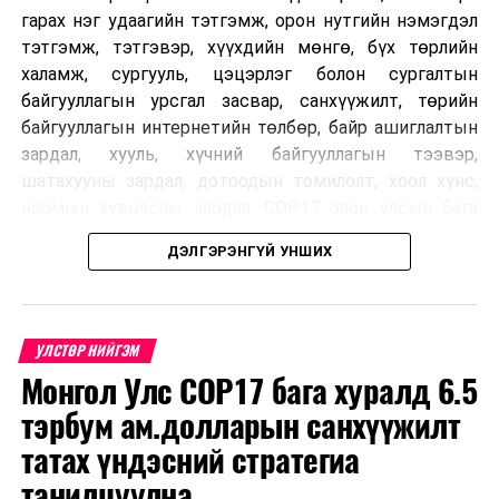
гарах нэг удаагийн тэтгэмж, орон нутгийн нэмэгдэл
тэтгэмж, тэтгэвэр, хүүхдийн мөнгө, бүх төрлийн
халамж, сургууль, цэцэрлэг болон сургалтын
байгууллагын урсгал засвар, санхүүжилт, төрийн
байгууллагын интернетийн төлбөр, байр ашиглалтын
зардал, хууль, хүчний байгууллагын тээвэр,
шатахууны зардал, дотоодын томилолт, хоол хүнс,
нормын хувцасны зардал, COP17 олон улсын бага
хурлын зардал, Засгийн газрын өр, орон нутгийн нөөц
ДЭЛГЭРЭНГҮЙ УНШИХ
хөрөнгийн санхүүжилтийг хэвийн үргэлжлүүлэхээр
шийдвэрлэжээ.
Харин дараах зардлыг хязгаарлахаар болсон байна.
УЛСТӨР НИЙГЭМ
Үүнд:
Монгол Улс COP17 бага хуралд 6.5
тэрбум ам.долларын санхүүжилт
Олон улсын болон Засгийн газрын
шийдвэртэйгээс бусад хурал, зөвлөгөөн, ой,
татах үндэсний стратегиа
тэмдэглэлт өдөр, найр наадам, соёлын арга
танилцуулна
хэмжээ;