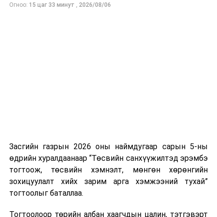
Огноо:
15 цаг 33 минут
,
2026/08/06
ДАРААХ МЭДЭЭ
Засгийн газрын 2019 оны 296 дугаар тогтоолыг
хэсэгчлэн хүчингүй болгов
ӨМНӨХ МЭДЭЭ
Дэрэвгэр жиргэрүү гэх ургамлын үр нууж, хилээр
гаргахыг завджээ
Засгийн газрын 2026 оны наймдугаар сарын 5-ны
өдрийн хуралдаанаар “Төсвийн санхүүжилтэд эрэмбэ
тогтоож, төсвийн хэмнэлт, мөнгөн хөрөнгийн
зохицуулалт хийх зарим арга хэмжээний тухай”
тогтоолыг баталлаа.
Тогтоолоор төрийн албан хаагчдын цалин, тэтгэвэрт