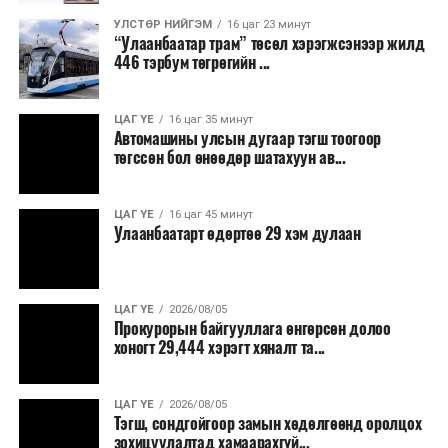
8,238.6 төгрөг, жилд 1.7 сая гаруй төгрөгийн
шатахууны зардлыг зөвхөн түгжрэлд алддаг аж.
УЛСТӨР НИЙГЭМ
16 цаг 23 минут
“Улаанбаатар трам” төсөл хэрэгжсэнээр жилд
446 тэрбум төгрөгийн ...
“Улаанбаатар трам” төсөл хэрэгжиж, авто замын
ачаалал буурснаар трассын дагуух автомашинуудын
шатахууны хэмнэлт жилд 446 тэрбум төгрөгт хүрэх
ЦАГ ҮЕ
16 цаг 35 минут
Автомашины улсын дугаар тэгш тоогоор
боломжтой гэсэн тооцоог техник, эдийн засгийн
төгссөн бол өнөөдөр шатахуун ав...
үндэслэлд тусгажээ.
Төсөл хэрэгжсэнээр иргэдийн зорчих хугацаа
ЦАГ ҮЕ
16 цаг 45 минут
Улаанбаатарт өдөртөө 29 хэм дулаан
богиносож, түгжрэлээс үүдэлтэй эдийн засгийн
алдагдал буурахын зэрэгцээ аюулгүй, найдвартай,
тав тухтай, хүртээмжтэй нийтийн тээврийн шинэ
тогтолцоо бүрдэх ач холбогдолтой юм.
ЦАГ ҮЕ
2026/08/05
Прокурорын байгууллага өнгөрсөн долоо
хоногт 29,444 хэрэгт хяналт та...
ЦАГ ҮЕ
2026/08/05
Тэгш, сондгойгоор замын хөдөлгөөнд оролцох
зохицуулалтад хамаарахгүй...