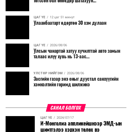
төгссөн бол өнөөдөр шатахуун...
салбар бүрдээ урсгал зардлыг 20 хувиар бууруулах,
нөхөн томилгоо хийхгүй байх, аялал, амралт, зугаалга,
ЦАГ ҮЕ
12 цаг 51 минут
хамт олны урлаг, спортын арга хэмжээг зохион
Улаанбаатарт өдөртөө 30 хэм дулаан
байгуулахгүй байх, төрийн албанд шинэ орон тоо бий
болгохгүй байх, эрчим хүчний хэрэглээг хэмнэх, хурал,
сургалтыг цахим хэлбэрт шилжүүлэх, төрийн албан
ЦАГ ҮЕ
2026/08/06
хаагчдыг зарим өдрүүдэд цахимаар ажиллуулах арга
Улсын чанартай хатуу хучилттай авто замын
хэмжээг үргэлжлүүлэхийг үүрэг болголоо.
талаас илүү хувь нь 13-аас...
Төсвийн сахилга бат сайжирч, эдийн засгийн нөхцөл
УЛСТӨР НИЙГЭМ
2026/08/06
байдал хэвийн болсон тохиолдолд эдгээр
Засгийн газар энэ оныг дуустал санхүүгийн
хязгаарлалтыг үе шаттайгаар сулруулах юм.
хэмнэлтийн горимд шилжинэ
САНАЛ БОЛГОХ
ЦАГ ҮЕ
2024/07/17
И-Монголиа аппликейшнээр ЭМД-ын
шимтгэлээ хэрхэн төлөх вэ