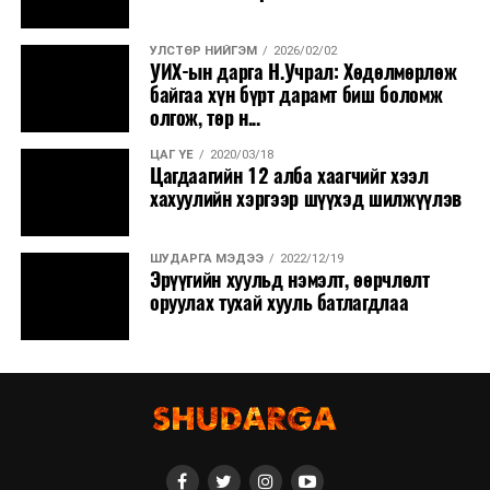
УЛСТӨР НИЙГЭМ
2026/02/02
УИХ-ын дарга Н.Учрал: Хөдөлмөрлөж
байгаа хүн бүрт дарамт биш боломж
олгож, төр н...
ЦАГ ҮЕ
2020/03/18
Цагдаагийн 12 алба хаагчийг хээл
хахуулийн хэргээр шүүхэд шилжүүлэв
ШУДАРГА МЭДЭЭ
2022/12/19
Эрүүгийн хуульд нэмэлт, өөрчлөлт
оруулах тухай хууль батлагдлаа