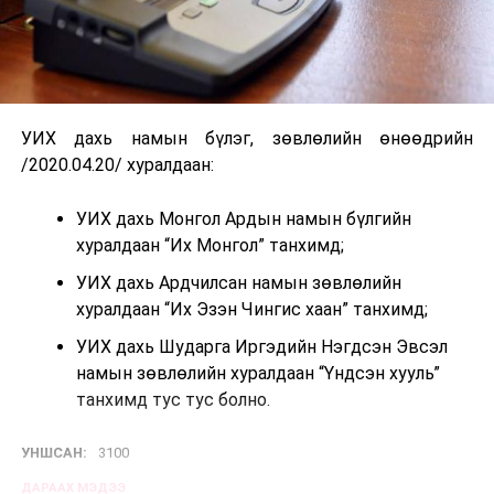
УИХ дахь намын бүлэг, зөвлөлийн өнөөдрийн
/2020.04.20/ хуралдаан:
УИХ дахь Монгол Ардын намын бүлгийн
хуралдаан “Их Монгол” танхимд;
УИХ дахь Ардчилсан намын зөвлөлийн
хуралдаан “Их Эзэн Чингис хаан” танхимд;
УИХ дахь Шударга Иргэдийн Нэгдсэн Эвсэл
намын зөвлөлийн хуралдаан “Үндсэн хууль”
танхимд тус тус болно.
УНШСАН:
3100
ДАРААХ МЭДЭЭ