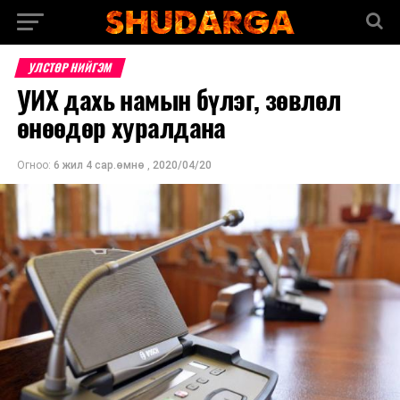
УЛСТӨР НИЙГЭМ
УИХ дахь намын бүлэг, зөвлөл
өнөөдөр хуралдана
Огноо:
6 жил 4 сар.өмнө
,
2020/04/20