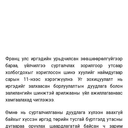
2026 оны 9 дүгээр сарын 1-нээс цахимаар
эхэлнэ.
2026 оны 9 дүгээр сарын 14-нөөс танхимаар
үргэлжилнэ.
Оюутны дотуур байр
Франц улс иргэдийн урьдчилсан зөвшөөрөлгүйгээр
2026 оны 9 дүгээр сарын 13-наас оюутнуудыг
бараа, үйлчилгээ сурталчлах зорилгоор утсаар
дотуур байранд оруулж эхэлнэ.
холбогдохыг хориглосон шинэ хуулийг наймдугаар
Сургууль, цэцэрлэгийн үйл ажиллагааны
сарын 11-нээс хэрэгжүүлнэ. Уг зохицуулалт нь
зохицуулалт
иргэдийг залхаасан борлуулалтын дуудлага болон
залилангийн шинжтэй арилжааны үйл ажиллагаанаас
2026 оны 8 дугаар сарын 17–28-ны өдрүүдэд
хамгаалахад чиглэжээ.
нийслэлийн бүх сургууль, цэцэрлэгт ажлын
Өмнө нь сурталчилгааны дуудлага хүлээн авахгүй
байранд элсэлт, бүртгэл болон бусад аливаа
байхыг хүссэн иргэд төрийн тусгай бүртгэлд утасны
арга хэмжээ зохион байгуулахгүй болно.
дугаараа оруулах шаардлагатай байсан ч зарим