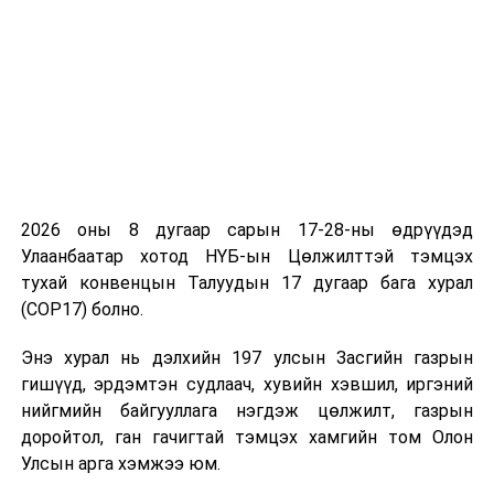
2026 оны 8 дугаар сарын 17-28-ны өдрүүдэд
Улаанбаатар хотод НҮБ-ын Цөлжилттэй тэмцэх
тухай конвенцын Талуудын 17 дугаар бага хурал
(COP17) болно.
Энэ хурал нь дэлхийн 197 улсын Засгийн газрын
гишүүд, эрдэмтэн судлаач, хувийн хэвшил, иргэний
нийгмийн байгууллага нэгдэж цөлжилт, газрын
доройтол, ган гачигтай тэмцэх хамгийн том Олон
Улсын арга хэмжээ юм.