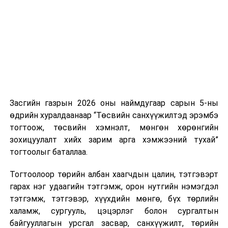
нэгжийг 375 мянга хүртэлх еврогоор торгох
боломжтой. Харин хэрэглэгч өөрөө зөвшөөрсөн,
эсвэл тухайн компанитай өмнө нь гэрээний
харилцаатай бөгөөд шинэ үйлчилгээ санал болгож
буй тохиолдолд хориг үйлчлэхгүй. Иргэд
зөвшөөрөлгүй дуудлагын талаар төрийн цахим
хуудсаар мэдээлэх боломжтой.
Засгийн газрын 2026 оны наймдугаар сарын 5-ны
Шинэ хууль Францын зах зээлд үйлчилдэг гадаадын
өдрийн хуралдаанаар “Төсвийн санхүүжилтэд эрэмбэ
дуудлагын төвүүдэд нөлөөлөхөөр байна. Тухайлбал,
тогтоож, төсвийн хэмнэлт, мөнгөн хөрөнгийн
Мароккогийн дуудлагын төвүүдийн орлогын 80 гаруй
зохицуулалт хийх зарим арга хэмжээний тухай”
хувь Францын зах зээлээс бүрддэг бөгөөд тус улсын
тогтоолыг баталлаа.
40–50 мянган ажлын байр эрсдэлд орж болзошгүйг
Мароккогийн хөдөлмөр эрхлэлтийн сайд мэдэгджээ.
Тогтоолоор төрийн албан хаагчдын цалин, тэтгэвэрт
гарах нэг удаагийн тэтгэмж, орон нутгийн нэмэгдэл
тэтгэмж, тэтгэвэр, хүүхдийн мөнгө, бүх төрлийн
халамж, сургууль, цэцэрлэг болон сургалтын
байгууллагын урсгал засвар, санхүүжилт, төрийн