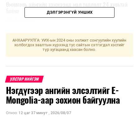
Өмнөговь аймгийн хэмжээнд мал төллөлт 24 хувьтай
байна
ДЭЛГЭРЭНГҮЙ УНШИХ
ӨМНӨХ МЭДЭЭ
Үс шинээр үргээлгэх буюу засуулахад тохиромжгүй
АНХААРУУЛГА: УИХ-ын 2024 оны ээлжит сонгуулийн хуулийн
холбогдох заалтын хүрээнд тус сайтын сэтгэгдэл хэсгийг
түр хугацаанд хаасан болно.
УЛСТӨР НИЙГЭМ
Нэгдүгээр ангийн элсэлтийг E-
Mongolia-аар зохион байгуулна
Огноо:
12 цаг 37 минут
,
2026/08/07