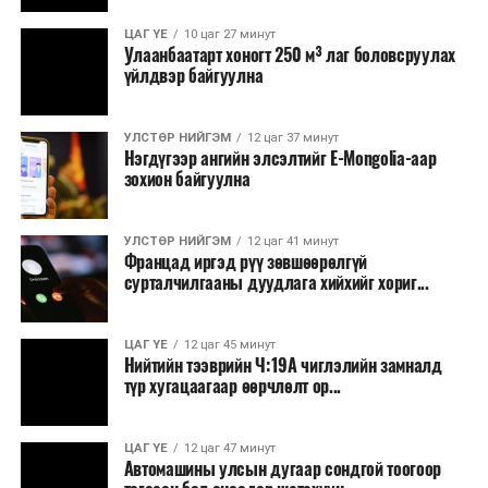
Зайлшгүй шаардлагагүй тоног төхөөрөмж,
ЦАГ ҮЕ
10 цаг 27 минут
тавилга, автомашин худалдан авах;
Улаанбаатарт хоногт 250 м³ лаг боловсруулах
үйлдвэр байгуулна
Батлан хамгаалах, хууль зүйн салбараас бусад
сургалт, дадлага;
УЛСТӨР НИЙГЭМ
12 цаг 37 минут
Хуулиар заавал мэдээлэхээс бусад кино,
Нэгдүгээр ангийн элсэлтийг E-Mongolia-аар
контент, хэвлэлийн зардал;
зохион байгуулна
Заавал олгохоос бусад тэтгэмж, урамшуулал.
УЛСТӨР НИЙГЭМ
12 цаг 41 минут
Санхүүгийн хэмнэлтийн горимыг 2026 оны
Францад иргэд рүү зөвшөөрөлгүй
арванхоёрдугаар сарын 31 хүртэл мөрдөнө. Харин
сурталчилгааны дуудлага хийхийг хориг...
эрүүл мэндийн салбар уг хэмнэлтийн горимд
хамрагдахгүй бөгөөд цэцэрлэг, сургуулийн хүүхдийн
ЦАГ ҮЕ
12 цаг 45 минут
эрт илрүүлэг, вакцинжуулалт, томуу, томуу төст
Нийтийн тээврийн Ч:19А чиглэлийн замналд
өвчний эсрэг арга хэмжээ зэрэг зайлшгүй
түр хугацаагаар өөрчлөлт ор...
шаардлагатай ажлууд төлөвлөгөөний дагуу
үргэлжилнэ гэж Ерөнхий сайд Н.Учрал онцоллоо.
ЦАГ ҮЕ
12 цаг 47 минут
Автомашины улсын дугаар сондгой тоогоор
Мөн бүх шатны төсвийн ерөнхийлөн захирагч нарт