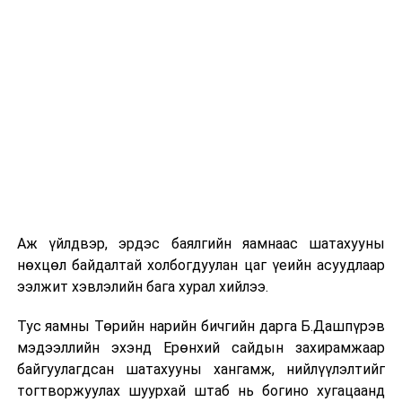
УНШСАН:
5974
ДАРААХ МЭДЭЭ
Эрчим хүчний салбарын спортын их наадам болно
ӨМНӨХ МЭДЭЭ
Зүүн Өмнөд Азийн аварга шалгаруулах шатрын
тэмцээнд А.Энхтуул тэргүүн байр эзэллээ
Аж үйлдвэр, эрдэс баялгийн яамнаас шатахууны
нөхцөл байдалтай холбогдуулан цаг үеийн асуудлаар
ээлжит хэвлэлийн бага хурал хийлээ.
Тус яамны Төрийн нарийн бичгийн дарга Б.Дашпүрэв
мэдээллийн эхэнд Ерөнхий сайдын захирамжаар
байгуулагдсан шатахууны хангамж, нийлүүлэлтийг
тогтворжуулах шуурхай штаб нь богино хугацаанд