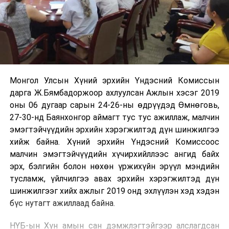
Монгол Улсын Хүний эрхийн Үндэсний Комиссын
дарга Ж.Бямбадоржоор ахлуулсан Ажлын хэсэг 2019
оны 06 дугаар сарын 24-26-ны өдрүүдэд Өмнөговь,
27-30-нд Баянхонгор аймагт тус тус ажиллаж, малчин
эмэгтэйчүүдийн эрхийн хэрэгжилтэд дүн шинжилгээ
хийж байна. Хүний эрхийн Үндэсний Комиссоос
малчин эмэгтэйчүүдийн хүчирхийллээс ангид байх
эрх, бэлгийн болон нөхөн үржихүйн эрүүл мэндийн
тусламж, үйлчилгээ авах эрхийн хэрэгжилтэд дүн
шинжилгээг хийх ажлыг 2019 онд эхлүүлэн хэд хэдэн
бүс нутагт ажиллаад байна.
НҮБ-ын Хүн амын сан дэмжлэгтэйгээр алслагдсан