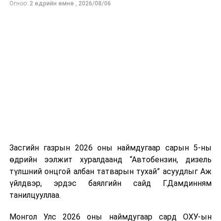
Огноо:
2 өдрийн өмнө
,
2026/08/06
нийлүүлэлтийг тогтворжуулах хүрээнд бусад эх
үүсвэрийг нэмэгдүүлэх чиглэлд анхаарч байна.
Замын-Үүд боомтоор 2000 тонн дизель түлш орж
ирсэн бөгөөд шилжүүлэн ачих ажиллагаа хийгдэж
байна" гэлээ
гэж Аж үйлдвэр, эрдэс баялгийн яамнаас
мэдээллээ.
Засгийн газрын 2026 оны наймдугаар сарын 5-ны
өдрийн ээлжит хуралдаанд “Автобензин, дизель
түлшний онцгой албан татварын тухай” асуудлыг Аж
үйлдвэр, эрдэс баялгийн сайд Г.Дамдинням
танилцууллаа.
Монгол Улс 2026 оны наймдугаар сард ОХУ-ын