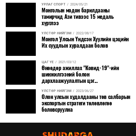
УРЛАГ СПОРТ
2024/05/21
Монголын модон барилдааны
тамирчид Ази тивээс 15 медаль
хүртлээ
УЛСТӨР НИЙГЭМ
2022/08/17
Монгол Улсын Үндсэн Хуулийн цэцийн
Их суудлын хуралдаан болов
ЦАГ ҮЕ
2021/03/12
Өнөөдөр ажиллах "Ковид-19"-ийн
шинжилгээний болон
дархлаажуулалтын цэг...
УЛСТӨР НИЙГЭМ
2023/06/27
Олон улсын худалдааны төв салбарын
экспортын стратеги төлөвлөгөө
боловсруулна