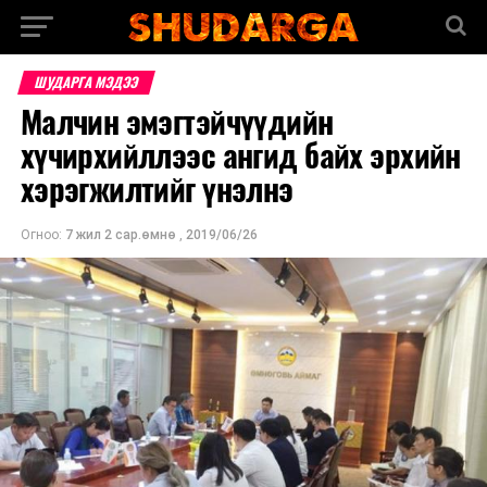
ШУДАРГА МЭДЭЭ
Малчин эмэгтэйчүүдийн
хүчирхийллээс ангид байх эрхийн
хэрэгжилтийг үнэлнэ
Огноо:
7 жил 2 сар.өмнө
,
2019/06/26