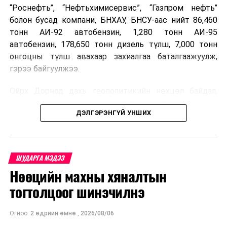
“Роснефть”, “Нефтьхимисервис”, “Газпром нефть”
болон бусад компани, БНХАУ, БНСУ-аас нийт 86,460
тонн АИ-92 автобензин, 1,280 тонн АИ-95
автобензин, 178,650 тонн дизель түлш, 7,000 тонн
онгоцны түлш авахаар захиалгаа баталгаажуулж,
гэрээ байгуулжээ.
Ойрх Дорнод дахь геополитикийн нөхцөл байдал,
Орос, Украины дайнаас шалтгаалсан газрын тосны
ДЭЛГЭРЭНГҮЙ УНШИХ
үнийн өсөлт дэлхийн зах зээлд буураагүй байна.
Үүний улмаас наймдугаар сард хил үнэ тонн тутамд
дахин өсөж, ОХУ болон бусад эх үүсвэрээс худалдан
авах шатахууны үнэ 1,200-2,000 ам.долларт хүрчээ.
ШУДАРГА МЭДЭЭ
Нөөцийн махны хяналтын
Иймд дотоодын зах зээл дэх үнийн өсөлтийг
сааруулахын тулд гаалийн болон онцгой албан
тогтолцоог шинэчилнэ
татварыг тэглэх шаардлага үүссэнийг салбарын сайд
танилцуулсан байна.
Огноо:
2 өдрийн өмнө
,
2026/08/06