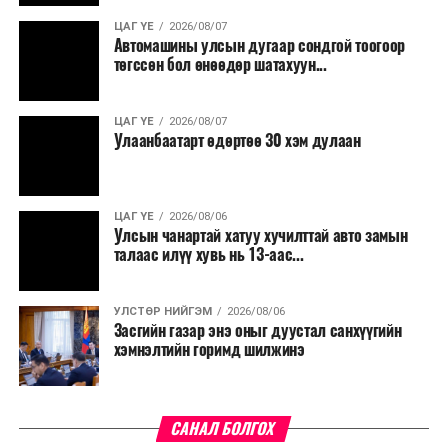
ЦАГ ҮЕ
2026/08/07
Түүнчлэн түлш, улаанбуудай, хүнсний ногооны нөөц
Автомашины улсын дугаар сондгой тоогоор
бүрдүүлэх зоорь, агуулах барих аж ахуйн нэгжүүдэд
төгссөн бол өнөөдөр шатахуун...
хөнгөлөлттэй зээл олгох, цахилгааны хөнгөлөлт
үзүүлэхийг салбарын сайд нарт үүрэг болголоо.
ЦАГ ҮЕ
2026/08/07
Улаанбаатарт өдөртөө 30 хэм дулаан
ЦАГ ҮЕ
2026/08/06
Улсын чанартай хатуу хучилттай авто замын
талаас илүү хувь нь 13-аас...
УЛСТӨР НИЙГЭМ
2026/08/06
Засгийн газар энэ оныг дуустал санхүүгийн
хэмнэлтийн горимд шилжинэ
САНАЛ БОЛГОХ