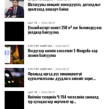
Шатахууны нөөцийг нэмэгдүүлэх, доголдлыг
болон арилжааны банкуудтай хамтран стратегийн
арилгахад анхаарч байна
бүтээгдэхүүний нөөц бүрдүүлэх, хадгалах, түгээх,
борлуулах бүх шатанд цахим төлбөрийн баримт
үйлдэж, бүртгэлийг ил тод болгох юм.
ЦАГ ҮЕ
2026/08/07
Улаанбаатарт хоногт 250 м³ лаг боловсруулах
үйлдвэр байгуулна
2026 оны намар бэлтгэж, 2027 оны хавар худалдаанд
гаргах нөөцийн махны бүрдүүлэлтэд Нийслэлийн
Засаг дарга Б.Пүрэвдагваг онцгойлон анхаарч
УЛСТӨР НИЙГЭМ
2026/08/07
Нэгдүгээр ангийн элсэлтийг E-Mongolia-аар
ажиллахыг Ерөнхий сайд үүрэг болгожээ.
зохион байгуулна
Нөөцийн махыг цахим системд бүртгэснээр мах
бэлтгэлийн явц, нөөцийн үлдэгдэл ил тод болно. Мөн
УЛСТӨР НИЙГЭМ
2026/08/07
хөнгөлөлттэй зээлийг зориулалтын бусаар ашиглах
Францад иргэд рүү зөвшөөрөлгүй
сурталчилгааны дуудлага хийхийг хориг...
явдлыг таслан зогсоох, хүртээмжийг нэмэгдүүлэх,
өрсөлдөөнийг бий болгох боломжтой гэж үзжээ.
ЦАГ ҮЕ
2026/08/07
Иргэд агуулах, үйлдвэрээс махаа шууд худалдан авах,
Нийтийн тээврийн Ч:19А чиглэлийн замналд
түр хугацаагаар өөрчлөлт ор...
малчид системээр дамжуулан бүтээгдэхүүнээ
эцсийн хэрэглэгчид борлуулах боломж бүрдэх юм.