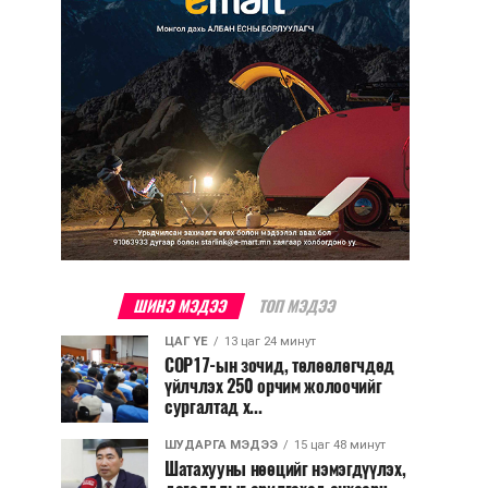
ШИНЭ МЭДЭЭ
ТОП МЭДЭЭ
ЦАГ ҮЕ
13 цаг 24 минут
COP17-ын зочид, төлөөлөгчдөд
үйлчлэх 250 орчим жолоочийг
сургалтад х...
ШУДАРГА МЭДЭЭ
15 цаг 48 минут
Шатахууны нөөцийг нэмэгдүүлэх,