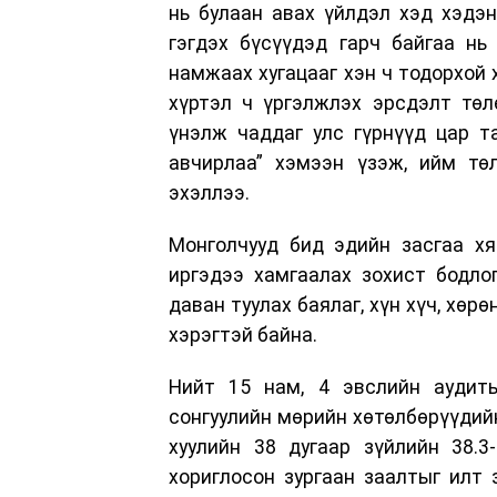
нь булаан авах үйлдэл хэд хэдэ
гэгдэх бүсүүдэд гарч байгаа нь
намжаах хугацааг хэн ч тодорхой 
хүртэл ч үргэлжлэх эрсдэлт төл
үнэлж чаддаг улс гүрнүүд цар т
авчирлаа” хэмээн үзэж, ийм тө
эхэллээ.
Монголчууд бид эдийн засгаа хя
иргэдээ хамгаалах зохист бодлог
даван туулах баялаг, хүн хүч, хөр
хэрэгтэй байна.
Нийт 15 нам, 4 эвслийн аудитын
сонгуулийн мөрийн хөтөлбөрүүдийн
хуулийн 38 дугаар зүйлийн 38.3
хориглосон зургаан заалтыг илт 