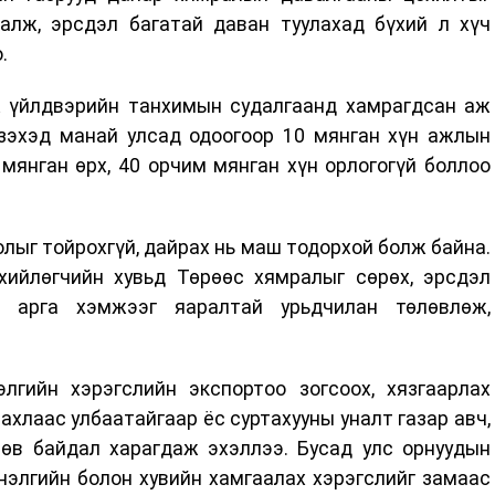
аалж, эрсдэл багатай даван туулахад бүхий л хүч
.
 үйлдвэрийн танхимын судалгаанд хамрагдсан аж
зэхэд манай улсад одоогоор 10 мянган хүн ажлын
мянган өрх, 40 орчим мянган хүн орлогогүй боллоо
олыг тойрохгүй, дайрах нь маш тодорхой болж байна.
ийлөгчийн хувьд Төрөөс хямралыг сөрөх, эрсдэл
ц арга хэмжээг яаралтай урьдчилан төлөвлөж,
элгийн хэрэгслийн экспортоо зогсоох, хязгаарлах
ахлаас улбаатайгаар ёс суртахууны уналт газар авч,
лөв байдал харагдаж эхэллээ. Бусад улс орнуудын
нэлгийн болон хувийн хамгаалах хэрэгслийг замаас