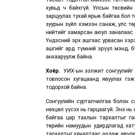
хувьд ч байхгүй. Улсын төсвийн
зарцуулах тухай ярьж байгаа бол т
зуурын зүйл хэмээн санаж, улс тө
нийтийг хамарсан аюул заналаас д
Үндэсний эрх ашгаас урвасан хэрэ
ашгийг ард түмний эрүүл мэнд, б
анхааруулж байна.
Хоёр.
УИХ-ын ээлжит сонгуулийг х
товлосон хугацаанд явуулах гэж
тодорхой байна.
Сонгуулийн сурталчилгаа болон с
нөхцөл үүсэх нь гарцаагүй. Энэ нь
байгаа цар тахлын тархалтыг га
төрийн намуудын удирдлагад хат
тархалтыг хяналтаас алдаж, өвчлө