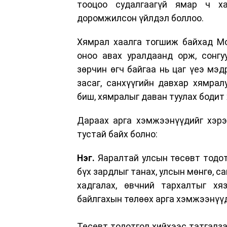
тооцоо судалгаагүй ямар ч ха
доромжилсон үйлдэл боллоо.
Хямрал хаалга тогшиж байхад Мо
оноо авах уралдаанд орж, сонгу
зөрчин өгч байгаа нь цаг үеэ мэ
засаг, санхүүгийн давхар хямра
биш, хямралыг даван туулах бодит
Дараах арга хэмжээнүүдийг хэрэ
тустай байх болно:
Нэг.
Яаралтай улсын төсөвт тодот
бүх зардлыг танах, улсын мөнгө, с
хадгалах, өвчний тархалтыг хяз
байлгахын төлөөх арга хэмжээнүүд
Төсөвт тодотгол хийхээс татгалзах