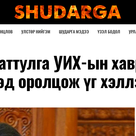
ОНЦЛОВ
УЛСТӨР НИЙГЭМ
ШУДАРГА МЭДЭЭ
ҮЗЭЛ БОДОЛ
УРЛ
Баттулга УИХ-ын ха
эд оролцож үг хэлл