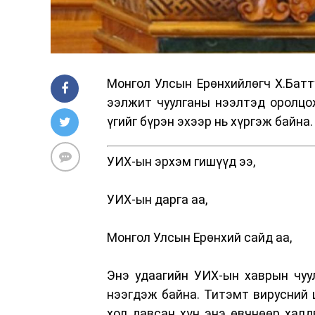
Монгол Улсын Ерөнхийлөгч Х.Батт
ээлжит чуулганы нээлтэд оролцож
үгийг бүрэн эхээр нь хүргэж байна.
УИХ-ын эрхэм гишүүд ээ,
УИХ-ын дарга аа,
Монгол Улсын Ерөнхий сайд аа,
Энэ удаагийн УИХ-ын хаврын чуул
нээгдэж байна. Титэмт вирусний ц
хол давсан хүн энэ өвчнөөр халд