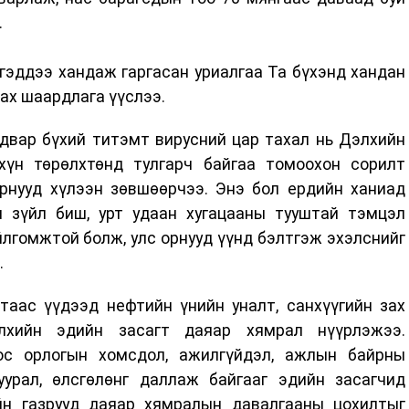
.
гэддээ хандаж гаргасан уриалгаа Та бүхэнд хандан
ах шаардлага үүслээ.
двар бүхий титэмт вирусний цар тахал нь Дэлхийн
хүн төрөлхтөнд тулгарч байгаа томоохон сорилт
орнууд хүлээн зөвшөөрчээ. Энэ бол ердийн ханиад
 зүйл биш, урт удаан хугацааны тууштай тэмцэл
лгомжтой болж, улс орнууд үүнд бэлтгэж эхэлснийг
.
таас үүдээд нефтийн үнийн уналт, санхүүгийн зах
лхийн эдийн засагт даяар хямрал нүүрлэжээ.
оос орлогын хомсдол, ажилгүйдэл, ажлын байрны
урал, өлсгөлөнг даллаж байгааг эдийн засагчид
йн газрууд даяар хямралын давалгааны цохилтыг