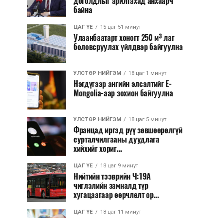
доголдлыг арилгахад анхаарч
байна
ЦАГ ҮЕ
15 цаг 51 минут
Улаанбаатарт хоногт 250 м³ лаг
боловсруулах үйлдвэр байгуулна
УЛСТӨР НИЙГЭМ
18 цаг 1 минут
Нэгдүгээр ангийн элсэлтийг E-
Mongolia-аар зохион байгуулна
УЛСТӨР НИЙГЭМ
18 цаг 5 минут
Францад иргэд рүү зөвшөөрөлгүй
сурталчилгааны дуудлага
хийхийг хориг...
ЦАГ ҮЕ
18 цаг 9 минут
Нийтийн тээврийн Ч:19А
чиглэлийн замналд түр
хугацаагаар өөрчлөлт ор...
ЦАГ ҮЕ
18 цаг 11 минут