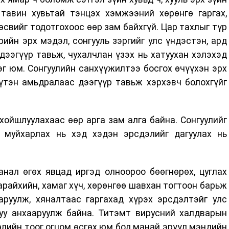
 тавин хувьтай тэнцэх хэмжээний хөрөнгө гаргах,
өсвийг тодотгохоос өөр зам байхгүй. Цар тахлыг түр
рийн эрх мэдэл, сонгууль зэргийг улс үндэстэн, ард
ээгүүр тавьж, чухалчлан үзэх нь хатуухан хэлэхэд
г юм. Сонгуулийн санхүүжилтээ босгох өчүүхэн эрх
үтэн амьдралаас дээгүүр тавьж хэрхэвч болохгүйг
ойшлуулахаас өөр арга зам алга байна. Сонгуулийг
 муйхарлах нь хэд хэдэн эрсдэлийг дагуулах нь
анал өгөх явцад иргэд олноороо бөөгнөрөх, цуглах
 арайхийн, хамаг хүч, хөрөнгөө шавхан тогтоон барьж
аруулж, хяналтаас гаргахад хүрэх эрсдэлтэйг улс
уу анхааруулж байна. Титэмт вирусний халдварын
лийн тоог огцом өсгөх юм бол манай эрүүл мэндийн