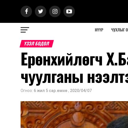
НҮҮР
ЧУХЛЫГ 
ҮЗЭЛ БОДОЛ
Ерөнхийлөгч Х.
чуулганы нээлт
Огноо:
6 жил 5 сар.өмнө
,
2020/04/07