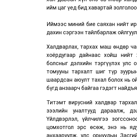
ийм цаг үед бид хавартай золголоо
Иймээс миний бие саяхан нийт ир
дахин сэргээн тайлбарлаж ойлгуул
Халдварлах, тархах маш өндөр ча
хоёрдугаар дайнаас хойш нийт 
болсныг дэлхийн тэргүүлэх улс 
томууны тархалт шиг түр зуурын
шаардсан аюулт тахал болох нь ой
бүгд анзаарч байгаа гэдэгт найдъя
Титэмт вирусний халдвар тархал
зээлийн уналтууд дараалж, дэ
Үйлдвэрлэл, үйлчилгээ зогссон
цомхотгол эрс өсөж, энэ нь яду
анхааруулж, улс орнуудын Засги