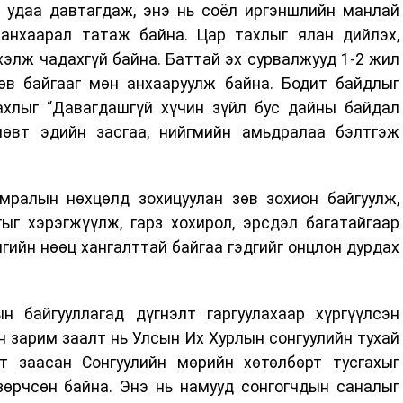
н удаа давтагдаж, энэ нь соёл иргэншлийн манлай
 анхаарал татаж байна. Цар тахлыг ялан дийлэх,
хэлж чадахгүй байна. Баттай эх сурвалжууд 1-2 жил
өв байгааг мөн анхааруулж байна. Бодит байдлыг
ахлыг “Давагдашгүй хүчин зүйл бус дайны байдал
лөвт эдийн засгаа, нийгмийн амьдралаа бэлтгэж
мралын нөхцөлд зохицуулан зөв зохион байгуулж,
ыг хэрэгжүүлж, гарз хохирол, эрсдэл багатайгаар
өнгийн нөөц хангалттай байгаа гэдгийг онцлон дурдах
 байгууллагад дүгнэлт гаргуулахаар хүргүүлсэн
 зарим заалт нь Улсын Их Хурлын сонгуулийн тухай
-т заасан Сонгуулийн мөрийн хөтөлбөрт тусгахыг
зөрчсөн байна. Энэ нь намууд сонгогчдын саналыг