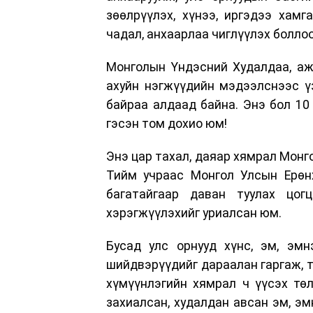
зөөлрүүлэх, хүнээ, иргэдээ хамг
чадал, анхаарлаа чиглүүлэх боллоо
Монголын Үндэсний Худалдаа, аж
ахуйн нэгжүүдийн мэдээлснээс ү
байраа алдаад байна. Энэ бол 10 
гэсэн том дохио юм!
Энэ цар тахал, даяар хямрал Монг
Тийм учраас Монгол Улсын Ерөнх
багатайгаар даван туулах цог
хэрэгжүүлэхийг уриалсан юм.
Бусад улс орнууд хүнс, эм, эмн
шийдвэрүүдийг дараалан гаргаж, т
хүмүүнлэгийн хямрал ч үүсэх тө
захиалсан, худалдан авсан эм, эм