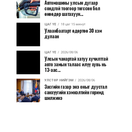
Автомашины улсын дугаар
сондгой тоогоор төгссөн бол
өнөөдөр шатахуун...
ЦАГ ҮЕ
18 цаг 15 минут
Улаанбаатарт өдөртөө 30 хэм
дулаан
ЦАГ ҮЕ
2026/08/06
Улсын чанартай хатуу хучилттай
авто замын талаас илүү хувь нь
13-аас...
УЛСТӨР НИЙГЭМ
2026/08/06
Засгийн газар энэ оныг дуустал
санхүүгийн хэмнэлтийн горимд
шилжинэ