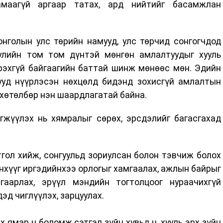
маагүй аргаар татах, ард нийтийг басамжлан
нголын улс төрийн намууд, улс төрчид сонгогчдод
улийн том том дүнтэй мөнгөн амлалтуудыг хууль
дрэхгүй байгаагийн баттай шинж мөнөөс мөн. Эдийн
лууд нүүрлэсэн нөхцөлд бидэнд зохисгүй амлалтын
 хөтөлбөр нэн шаардлагатай байна.
гжүүлэх нь хямралыг сөрөх, эрсдэлийг багасгахад
гол хийж, сонгуульд зориулсан болон тэвчиж болох
анхүүг иргэдийнхээ орлогыг хамгаалах, ажлын байрыг
гаарлах, эрүүл мэндийн тогтолцоог нураачихгүй
эд чиглүүлэх, зарцуулах.
 ямар ч боломж сэтгэл зүйн хувьд ч, хууль эрх зүйн