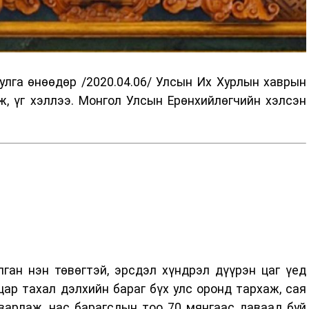
улга өнөөдөр /2020.04.06/ Улсын Их Хурлын хаврын
, үг хэллээ. Монгол Улсын Ерөнхийлөгчийн хэлсэн
ган нэн төвөгтэй, эрсдэл хүндрэл дүүрэн цаг үед
ар тахал дэлхийн бараг бүх улс оронд тархаж, сая
варлаж, нас барагсдын тоо 70 мянгаас даваад буй