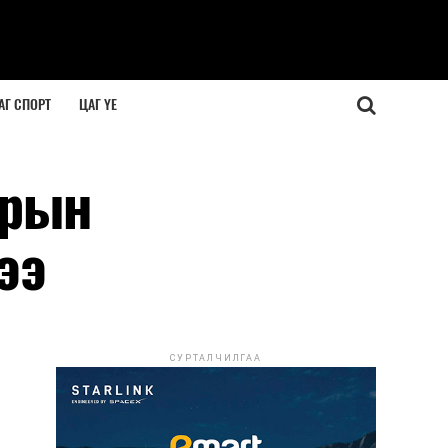
АГ СПОРТ
ЦАГ ҮЕ
врын
ээ
СУРТАЛЧИЛГАА