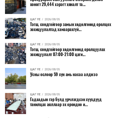
хоногт 29,444 хэрэгт хяналт та...
ЦАГ ҮЕ
2026/08/05
Тэгш, сондгойгоор замын хөдөлгөөнд оролцох
зохицуулалтад хамаарахгүй...
ЦАГ ҮЕ
2026/08/05
Тэгш, сондгойгоор хөдөлгөөнд оролцуулах
зохицуулалт 07:00-21:00 цаги...
ЦАГ ҮЕ
2026/08/05
Усны ослоор 59 хүн амь насаа алджээ
ЦАГ ҮЕ
2026/08/05
Гадаадын гэр бүлд үрчлэгдсэн хүүхдүүд
танилцах аяллаар эх орондоо и...