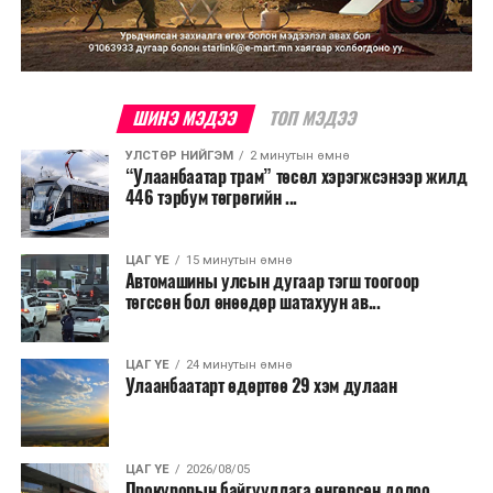
Бусад хэргүүдээс дурдвал, Дорноговь аймагт үнэт
эдлэлийн дэлгүүрээс их хэмжээний эд зүйл
хулгайлсан, мансууруулах болон сэтгэцэд нөлөөт
бодистой холбоотой, хууль бусаар эм худалдах, хүн
ШИНЭ МЭДЭЭ
ТОП МЭДЭЭ
худалдаалах болон хүүхдийн эсрэг гэмт хэргүүдэд
УЛСТӨР НИЙГЭМ
2 минутын өмнө
яллах дүгнэлт үйлдэж, холбогдох шүүхүүдэд
“Улаанбаатар трам” төсөл хэрэгжсэнээр жилд
шилжүүлсэн байна.
446 тэрбум төгрөгийн ...
ЦАГ ҮЕ
15 минутын өмнө
Автомашины улсын дугаар тэгш тоогоор
төгссөн бол өнөөдөр шатахуун ав...
ЦАГ ҮЕ
24 минутын өмнө
Улаанбаатарт өдөртөө 29 хэм дулаан
ЦАГ ҮЕ
2026/08/05
Прокурорын байгууллага өнгөрсөн долоо