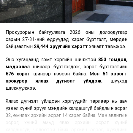
2026 оны наймдугаар сарын 07-ноос
2026 оны наймдугаар сарын 11-нийг хүртэлх
цаг агаарын урьдчилсан төлөв
Наймдугаар сарын 7-нд баруун болон төвийн
Прокурорын байгууллага 2026 оны долоодугаар
аймгуудын нутгийн хойд хэсгээр, 8-нд баруун
сарын 27-31-ний өдрүүдэд хэрэг бүртгэлт, мөрдөн
аймгуудын нутгийн хойд хэсэг, төвийн
байцаалтын
29,444 эрүүгийн хэрэгт
хяналт тавьжээ.
аймгуудын нутгийн зарим газраар, 9-нд баруун
аймгуудын нутгийн зүүн, говийн аймгуудын
Энэ хугацаанд гэмт хэргийн шинжтэй
853 гомдол,
нутгийн хойд, зүүн аймгуудын нутгийн баруун
мэдээлэл
шинээр бүртгэгдэж, хэрэг бүртгэлтийн
хэсэг, төвийн аймгуудын ихэнх нутгаар, 10-нд
676 хэрэг
шинээр нээсэн байна. Мөн
51 хэрэгт
төв, зүүн, говийн аймгуудын ихэнх нутгаар
прокурор яллах дүгнэлт үйлдэж
, шүүхэд
бороо, дуу цахилгаантай аадар бороо орно. Салхи
шилжүүлжээ.
ихэнх хугацаанд секундэд 5-10 метр, 9-нд
Яллах дүгнэлт үйлдсэн хэргүүдийг төрлөөр нь авч
Алтайн салбар уулс, Арц-Богдын өвөр
үзвэл хүний эрүүл мэндийн халдашгүй байдлын эсрэг
хоолойгоор, 10-нд говь, талын нутгаар секундэд
32, өмчлөх эрхийн эсрэг 14 хэрэг байна. Мөн авлигын
14-16 метр, нутгийн зарим газраар борооны
эсрэг, хүний амьд явах эрхийн эсрэг, хүний
өмнө түр зуур ширүүснэ. Ихэнх нутгаар халж,
халдашгүй, чөлөөтэй байх эрхийн эсрэг, хүүхдийн
Шөнөдөө Монгол-Алтай, Хангай, Хөвсгөлийн