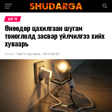
ЦАГ ҮЕ
Өнөөдөр цахилгаан шугам
тоноглолд засвар үйлчилгээ хийх
хуваарь
Огноо:
7 жил 2 сар.өмнө
,
2019/06/26