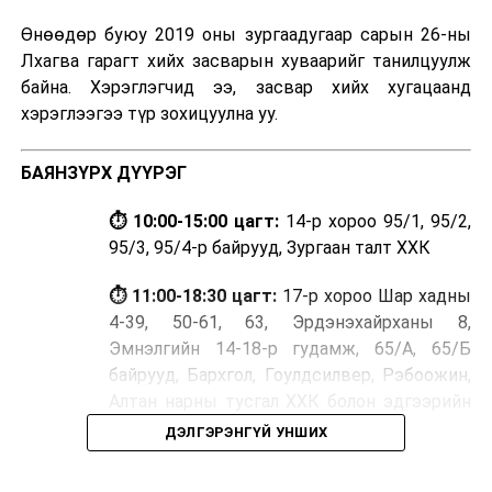
Өнөөдөр буюу 2019 оны зургаадугаар сарын 26-ны
Лхагва гарагт хийх засварын хуваарийг танилцуулж
байна. Хэрэглэгчид ээ, засвар хийх хугацаанд
хэрэглээгээ түр зохицуулна уу.
БАЯНЗҮРХ ДҮҮРЭГ
⏱ 10:00-15:00 цагт:
14-р хороо 95/1, 95/2,
95/3, 95/4-р байрууд, Зургаан талт ХХК
⏱ 11:00-18:30 цагт:
17-р хороо Шар хадны
4-39, 50-61, 63, Эрдэнэхайрханы 8,
Эмнэлгийн 14-18-р гудамж, 65/А, 65/Б
байрууд, Бархгол, Гоулдсилвер, Рэбоожин,
Алтан нарны тусгал ХХК болон эдгээрийн
ойр орчмоор,
ДЭЛГЭРЭНГҮЙ УНШИХ
ЧИНГЭЛТЭЙ ДҮҮРЭГ