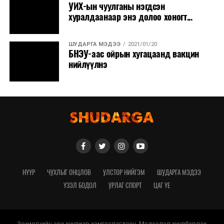
УИХ-ын чуулганы нэгдсэн
хуралдаанаар энэ долоо хоногт...
ШУДАРГА МЭДЭЭ
2021/01/20
БНЭУ-аас ойрын хугацаанд вакцин
нийлүүлнэ
НҮҮР
ЧУХЛЫГ ОНЦЛОВ
УЛСТӨР НИЙГЭМ
ШУДАРГА МЭДЭЭ
ҮЗЭЛ БОДОЛ
УРЛАГ СПОРТ
ЦАГ ҮЕ
Зохиогчийн эрх хуулиар хамгаалагдсан. Мэдээлэл хуулбарлах