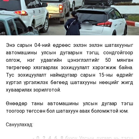
СОНГИНОХАЙРХАН ДҮҮРЭГ
⏱ 10:00-17:00 цагт:
5, 6-р хороо Хангай зах,
Ханын материалын эцэс, Ган-Энх трейд
ХХК, Мандах сургууль, Хангай захын хойд
хэсгээр болон эдгээрийн ойр орчмоор, 20,
21, 22, 32-р хороо Хайртхаан амралт, 121-р
Энэ сарын 04-ний өдрөөс эхлэн эхлэн шатахууныг
сургууль, Төмөр зам, Тэжээлийн үйлдвэр,
автомашины улсын дугаарын тэгш, сондгойгоор
Алтандорнод Монгол, Эйч Ти Эм, Гранд
олгож, нэг удаагийн цэнэглэлтийг 50 мянган
повер, УБ Буян, Агротрак, Түмэн шувуут,
төгрөгөөр хязгаарлах зохицуулалт хэрэгжиж байна.
Монгол машин ХХК-ууд, Мобиком, иргэн
Тус зохицуулалт наймдугаар сарын 15-ны өдрийг
Насанжаргал, Баруунтуруун, Тахилт,
хүртэл үргэлжлэх бөгөөд шатахууны нөөцийг жигд
Эмээлт, хуучин, шинэ Товчоо, 361, 384-р
хуваарилах зорилготой.
гармууд, Тавантолгой, Аргүнт, Партизан
Өнөөдөр таны автомашины улсын дугаар тэгш
болон эдгээрийн ойр орчмоор.
тоогоор төгссөн бол шатахуун авах боломжтой юм.
НАЛАЙХ ДҮҮРЭГ
Сануулахад:
⏱ 09:00-17:00 цагт:
1-р хороо Цэцэрлэг,
Уурхайчны 1-4, 13-23-р гудамжаас хойш
- 0, 2, 4, 6, 8
буюу Улсын дугаар нь тэгш