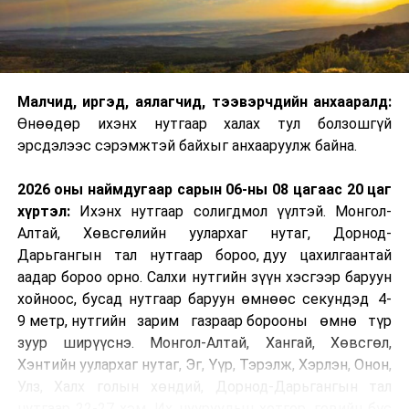
Цахим үйлчилгээ:
http://my.tog.mn
Мэдээлэл, лавлагаа авах утас:
70047004
Малчид, иргэд, аялагчид, тээвэрчдийн анхааралд:
УНШСАН:
5653
Өнөөдөр ихэнх нутгаар халах тул болзошгүй
ДАРААХ МЭДЭЭ
эрсдэлээс сэрэмжтэй байхыг анхааруулж байна.
Зүүн Өмнөд Азийн аварга шалгаруулах шатрын
тэмцээнд А.Энхтуул тэргүүн байр эзэллээ
2026 оны наймдугаар сарын 06-ны 08 цагаас 20 цаг
ӨМНӨХ МЭДЭЭ
хүртэл:
Ихэнх нутгаар солигдмол үүлтэй. Монгол-
Улаанбаатарт өдөртөө 23 хэм дулаан
Алтай, Хөвсгөлийн уулархаг нутаг, Дорнод-
Дарьгангын тал нутгаар бороо, дуу цахилгаантай
аадар бороо орно. Салхи нутгийн зүүн хэсгээр баруун
хойноос, бусад нутгаар баруун өмнөөс секундэд 4-
9 метр, нутгийн зарим газраар борооны өмнө түр
зуур ширүүснэ. Монгол-Алтай, Хангай, Хөвсгөл,
Хэнтийн уулархаг нутаг, Эг, Үүр, Тэрэлж, Хэрлэн, Онон,
Улз, Халх голын хөндий, Дорнод-Дарьгангын тал
нутгаар 22-27 хэм, Их нууруудын хотгор, говийн бүс