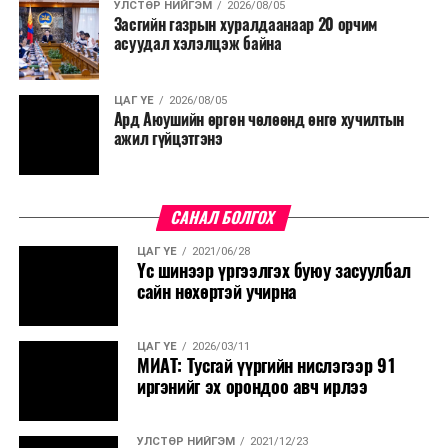
УЛСТӨР НИЙГЭМ
2026/08/05
Засгийн газрын хуралдаанаар 20 орчим
асуудал хэлэлцэж байна
ЦАГ ҮЕ
2026/08/05
Ард Аюушийн өргөн чөлөөнд өнгө хучилтын
ажил гүйцэтгэнэ
САНАЛ БОЛГОХ
ЦАГ ҮЕ
2021/06/28
Үс шинээр үргээлгэх буюу засуулбал
сайн нөхөртэй учирна
ЦАГ ҮЕ
2026/03/11
МИАТ: Тусгай үүргийн нислэгээр 91
иргэнийг эх орондоо авч ирлээ
УЛСТӨР НИЙГЭМ
2021/12/23