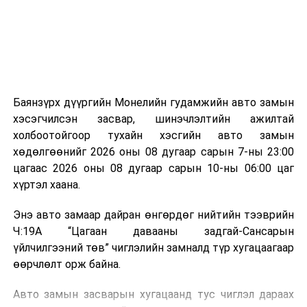
зориулалттай. Лагийг өндөр температурт шатааснаар
эзлэхүүн нь 90 хүртэл хувиар буурч, бактери, вирус
болон бусад өвчин үүсгэгч бичил биетнийг устгах
боломжтой.
Түүнчлэн шаталтын явцад үүсэх дулааныг цахилгаан
болон дулааны эрчим хүч үйлдвэрлэхэд ашиглаж
Баянзүрх дүүргийн Монелийн гудамжийн авто замын
болдог. Зарим технологийн хувьд шаталтын дараа
хэсэгчилсэн засвар, шинэчлэлтийн ажилтай
үлдэх үнснээс фосфор зэрэг ашигт эрдсийг сэргээн
холбоотойгоор тухайн хэсгийн авто замын
авах боломжтой аж.
хөдөлгөөнийг 2026 оны 08 дугаар сарын 7-ны 23:00
цагаас 2026 оны 08 дугаар сарын 10-ны 06:00 цаг
Япон, Герман, Швейцар, Нидерланд, Өмнөд Солонгос
хүртэл хаана.
зэрэг улс лаг хатаах, шатаах технологийг ашиглаж
байна. Тухайлбал, Германд лаг шатаах үйлдвэрээс
Энэ авто замаар дайран өнгөрдөг нийтийн тээврийн
гарсан үнснээс фосфор сэргээн авах технологи
Ч:19А “Цагаан давааны задгай-Сансарын
ашигладаг бол Нидерландад төвлөрсөн лаг
үйлчилгээний төв” чиглэлийн замналд түр хугацаагаар
боловсруулах үйлдвэрүүдээр дулаан, цахилгаан
өөрчлөлт орж байна.
эрчим хүч үйлдвэрлэдэг.
Авто замын засварын хугацаанд тус чиглэл дараах