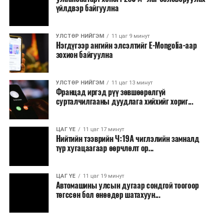
үйлдвэр байгуулна
УЛСТӨР НИЙГЭМ
11 цаг 9 минут
Нэгдүгээр ангийн элсэлтийг E-Mongolia-аар
зохион байгуулна
УЛСТӨР НИЙГЭМ
11 цаг 13 минут
Францад иргэд рүү зөвшөөрөлгүй
сурталчилгааны дуудлага хийхийг хориг...
ЦАГ ҮЕ
11 цаг 17 минут
Нийтийн тээврийн Ч:19А чиглэлийн замналд
түр хугацаагаар өөрчлөлт ор...
ЦАГ ҮЕ
11 цаг 19 минут
Автомашины улсын дугаар сондгой тоогоор
төгссөн бол өнөөдөр шатахуун...