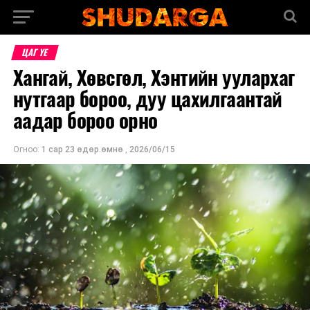
ЦАГ ҮЕ
Хангай, Хөвсгөл, Хэнтийн уулархаг
нутгаар бороо, дуу цахилгаантай
аадар бороо орно
Огноо:
1 сар 23 өдөр.өмнө
,
2026/06/15