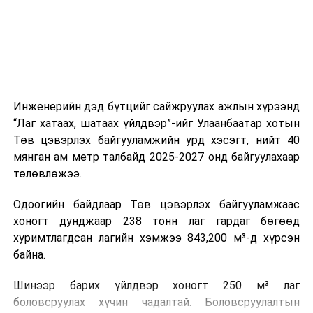
нутгийн зүүн хагаст сэрүүснэ.
ажиллагааны чиглэлээр жолооч нарыг сургалт, арга
зүйгээр хангаж байна.
Мөн зам тээврийн осол, саатал болон бусад эрсдэл,
УНШСАН:
378
онцгой нөхцөл үүссэн үед авах арга хэмжээ, ачаалал
ихтэй нөхцөлд тайван, зөв, шуурхай шийдвэр гаргах,
ДАРААХ МЭДЭЭ
Инженерийн дэд бүтцийг сайжруулах ажлын хүрээнд
УИХ: Өнөөдөр хуралдах ажлын хэсэг
өдөр тутмын ажлын бэлэн байдлыг хангах зэрэг
“Лаг хатаах, шатаах үйлдвэр”-ийг Улаанбаатар хотын
практик ур чадварыг сургалтын хөтөлбөрт тусгажээ.
ӨМНӨХ МЭДЭЭ
Төв цэвэрлэх байгууламжийн урд хэсэгт, нийт 40
УИХ: Намын бүлэг, зөвлөлийн хуралдаан
мянган ам метр талбайд 2025-2027 онд байгуулахаар
Сургалтыг танилцуулах лекц, асуулт-хариулт,
төлөвлөжээ.
жишээнд суурилсан сургалт, багаар ажиллах дасгал,
маршрут болон тээвэрлэлтийн урсгалын зураглалтай
Одоогийн байдлаар Төв цэвэрлэх байгууламжаас
танилцах, онцгой нөхцөлд ажиллах дадлага зэрэг
хоногт дунджаар 238 тонн лаг гардаг бөгөөд
онол, практик хосолсон хэлбэрээр зохион байгуулж
хуримтлагдсан лагийн хэмжээ 843,200 м³-д хүрсэн
байна.
байна.
Сургалтын үеэр COP17 олон улсын бага хурлыг
Шинээр барих үйлдвэр хоногт 250 м³ лаг
зохион байгуулах Үндэсний хорооны Ажлын алба,
боловсруулах хүчин чадалтай. Боловсруулалтын
Нийслэлийн тээврийн газар, Автотээврийн үндэсний