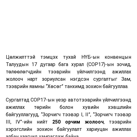
4-9 м/с
6-11 м/с
5-10 м/с
УЛААНБААТАР ХОТ ОРЧМООР
:
Үүлшинэ.
Бага зэргийн бороо орно. Салхи баруун
хойноос секундэд 4-9 метр, борооны өмнө
түр зуур ширүүснэ. Өдөртөө 20-22 хэм
дулаан байна.
Цөлжилттэй тэмцэх тухай НҮБ-ын конвенцын
БАГАНУУР ОРЧМООР
:
Үүлшинэ. Бага
Талуудын 17 дугаар бага хурал (COP17)-ын зочид,
зэргийн бороо орно. Салхи баруун хойноос
төлөөлөгчдийн тээврийн үйлчилгээнд ажиллах
секундэд 6-11 метр, борооны өмнө түр зуур
жолооч нарт зориулсан нэгдсэн сургалтыг Зам,
ширүүснэ. Өдөртөө 19-21 хэм дулаан байна.
тээврийн яамны “Хөсөг” танхимд зохион байгууллаа.
ТЭРЭЛЖ ОРЧМООР
:
Үүлшинэ. Бага зэргийн
Сургалтад COP17-ын үеэр автотээврийн үйлчилгээнд
бороо орно. Салхи баруун хойноос секундэд
ажиллах төрийн болон хувийн хэвшлийн
5-10 метр, борооны өмнө түр зуур
байгууллагууд, “Зорчигч тээвэр I, II”, “Зорчигч тээвэр
ширүүснэ. Өдөртөө 18-20 хэм дулаан байна.
III, IV”-ийн нийт
250 орчим жолооч
, тээврийн
хэрэгслийн зохион байгуулалт хариуцан ажиллах
албан хаагчид хамрагдаж байна.