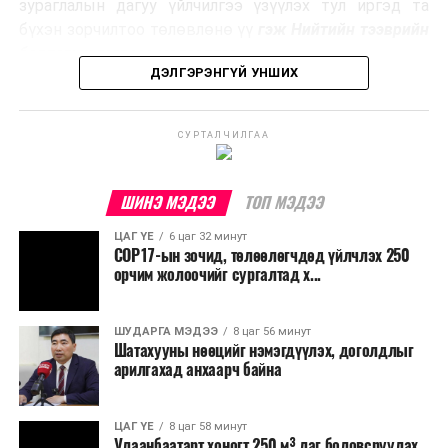
Ийнхүү лаг хатаах, шатаах технологийг лагийн
зураглалын дагуу үйлчилгээ үзүүлэх тул иргэд та
эзлэхүүнийг бууруулахын зэрэгцээ эрчим хүч
бүхэн зорчилтоо төлөвлөнө үү
гэж Нийтийн тээврийн
үйлдвэрлэх, нөөцийг дахин ашиглах чиглэлээр олон
бодлогын газраас мэдээллээ.
улсад өргөн ашиглаж байна.
ДЭЛГЭРЭНГҮЙ УНШИХ
СУРТАЛЧИЛГАА
ШИНЭ МЭДЭЭ
ТОП МЭДЭЭ
ЦАГ ҮЕ
6 цаг 32 минут
COP17-ын зочид, төлөөлөгчдөд үйлчлэх 250
орчим жолоочийг сургалтад х...
ШУДАРГА МЭДЭЭ
8 цаг 56 минут
Шатахууны нөөцийг нэмэгдүүлэх, доголдлыг
арилгахад анхаарч байна
ЦАГ ҮЕ
8 цаг 58 минут
Улаанбаатарт хоногт 250 м³ лаг боловсруулах