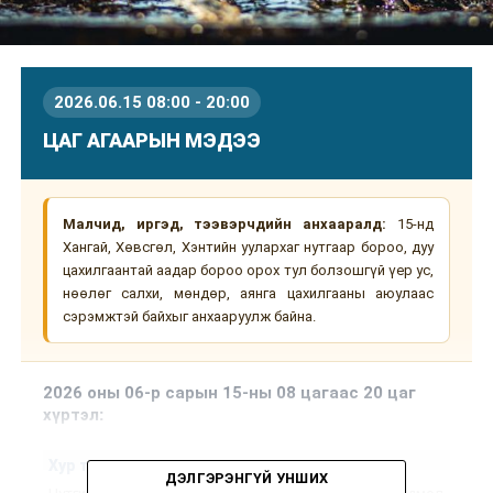
2026.06.15 08:00 - 20:00
ЦАГ АГААРЫН МЭДЭЭ
Малчид, иргэд, тээвэрчдийн анхааралд:
15-нд
Хангай, Хөвсгөл, Хэнтийн уулархаг нутгаар бороо, дуу
цахилгаантай аадар бороо орох тул болзошгүй үер ус,
нөөлөг салхи, мөндөр, аянга цахилгааны аюулаас
сэрэмжтэй байхыг анхааруулж байна.
2026 оны 06-р сарын 15-ны 08 цагаас 20 цаг
хүртэл
:
Хур тунадас
ДЭЛГЭРЭНГҮЙ УНШИХ