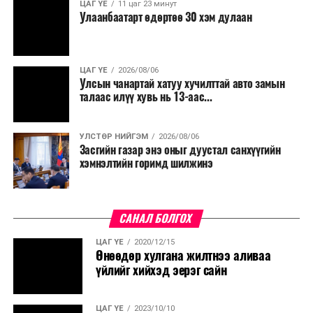
ЦАГ ҮЕ
11 цаг 23 минут
Улаанбаатарт өдөртөө 30 хэм дулаан
ЦАГ ҮЕ
2026/08/06
Улсын чанартай хатуу хучилттай авто замын
талаас илүү хувь нь 13-аас...
УЛСТӨР НИЙГЭМ
2026/08/06
Засгийн газар энэ оныг дуустал санхүүгийн
хэмнэлтийн горимд шилжинэ
САНАЛ БОЛГОХ
ЦАГ ҮЕ
2020/12/15
Өнөөдөр хулгана жилтнээ аливаа
үйлийг хийхэд эерэг сайн
ЦАГ ҮЕ
2023/10/10