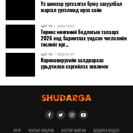
Үс шинээр үргээлгэх буюу засуулбал
жаргал үргэлжид ирэх сайн
ЦАГ ҮЕ
2025/10/01
Төрөөс мөнгөний бодлогын талаарх
2026 онд баримтлах үндсэн чиглэлийн
төслийг өрг...
ЦАГ ҮЕ
2020/01/27
Коронавирусийн халдвараас
урьдчилан сэргийлэх зөвлөмж
НҮҮР
ЧУХЛЫГ ОНЦЛОВ
УЛСТӨР НИЙГЭМ
ШУДАРГА МЭДЭЭ