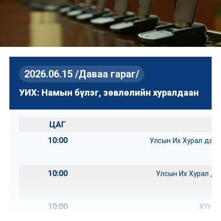
2026.06.15 /Даваа гараг/
УИХ: Намын бүлэг, зөвлөлийн хуралдаан
ЦАГ
10:00
Улсын Их Хурал дах
10:00
Улсын Их Хурал да
10:00
ХҮН н