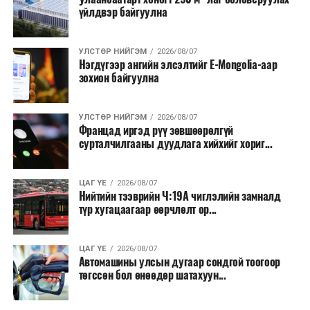
үйлдвэр байгуулна
салбар бүрдээ урсгал зардлыг 20 хувиар бууруулах,
нөхөн томилгоо хийхгүй байх, аялал, амралт, зугаалга,
хамт олны урлаг, спортын арга хэмжээг зохион
УЛСТӨР НИЙГЭМ
2026/08/07
байгуулахгүй байх, төрийн албанд шинэ орон тоо бий
Нэгдүгээр ангийн элсэлтийг E-Mongolia-аар
зохион байгуулна
болгохгүй байх, эрчим хүчний хэрэглээг хэмнэх, хурал,
сургалтыг цахим хэлбэрт шилжүүлэх, төрийн албан
хаагчдыг зарим өдрүүдэд цахимаар ажиллуулах арга
УЛСТӨР НИЙГЭМ
2026/08/07
хэмжээг үргэлжлүүлэхийг үүрэг болголоо.
Францад иргэд рүү зөвшөөрөлгүй
сурталчилгааны дуудлага хийхийг хориг...
Төсвийн сахилга бат сайжирч, эдийн засгийн нөхцөл
байдал хэвийн болсон тохиолдолд эдгээр
ЦАГ ҮЕ
2026/08/07
хязгаарлалтыг үе шаттайгаар сулруулах юм.
Нийтийн тээврийн Ч:19А чиглэлийн замналд
түр хугацаагаар өөрчлөлт ор...
ЦАГ ҮЕ
2026/08/07
Автомашины улсын дугаар сондгой тоогоор
төгссөн бол өнөөдөр шатахуун...