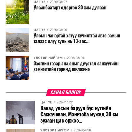
ЦАГ ҮЕ
2026/08/07
Улаанбаатарт өдөртөө 30 хэм дулаан
ЦАГ ҮЕ
2026/08/06
Улсын чанартай хатуу хучилттай авто замын
талаас илүү хувь нь 13-аас...
УЛСТӨР НИЙГЭМ
2026/08/06
Засгийн газар энэ оныг дуустал санхүүгийн
хэмнэлтийн горимд шилжинэ
САНАЛ БОЛГОХ
ЦАГ ҮЕ
2024/11/21
Канад улсын баруун бүс нутгийн
Саскачеван, Манитоба мужид 30 см
зузаан цас оржээ...
УЛСТӨР НИЙГЭМ
2026/04/30