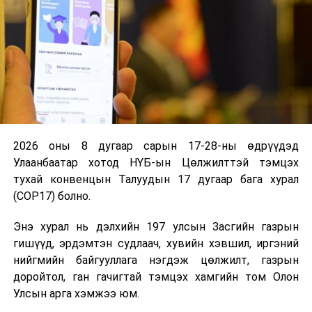
2026 оны 8 дугаар сарын 17-28-ны өдрүүдэд
Улаанбаатар хотод НҮБ-ын Цөлжилттэй тэмцэх
тухай конвенцын Талуудын 17 дугаар бага хурал
(COP17) болно.
Энэ хурал нь дэлхийн 197 улсын Засгийн газрын
гишүүд, эрдэмтэн судлаач, хувийн хэвшил, иргэний
нийгмийн байгууллага нэгдэж цөлжилт, газрын
доройтол, ган гачигтай тэмцэх хамгийн том Олон
Улсын арга хэмжээ юм.