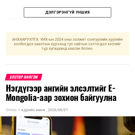
ДЭЛГЭРЭНГҮЙ УНШИХ
УНШСАН:
410
ДАРААХ МЭДЭЭ
Хангай, Хөвсгөл, Хэнтийн уулархаг нутгаар бороо, дуу
цахилгаантай аадар бороо орно
АНХААРУУЛГА: УИХ-ын 2024 оны ээлжит сонгуулийн хуулийн
холбогдох заалтын хүрээнд тус сайтын сэтгэгдэл хэсгийг
түр хугацаанд хаасан болно.
ӨМНӨХ МЭДЭЭ
Булган аймагт Эрүүл мэндийн салбарын томоохон
цогцолбор бүтээн байгуулалт эхэллээ
УЛСТӨР НИЙГЭМ
Нэгдүгээр ангийн элсэлтийг E-
Mongolia-аар зохион байгуулна
Огноо:
1 өдрийн өмнө
,
2026/08/07