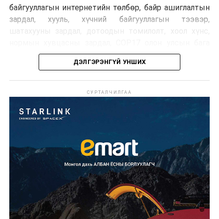
байгууллагын интернетийн төлбөр, байр ашиглалтын
зардал, хууль, хүчний байгууллагын тээвэр,
шатахууны зардал, дотоодын томилолт, хоол хүнс,
нормын хувцасны зардал, COP17 олон улсын бага
хурлын зардал, Засгийн газрын өр, орон нутгийн нөөц
ДЭЛГЭРЭНГҮЙ УНШИХ
хөрөнгийн санхүүжилтийг хэвийн үргэлжлүүлэхээр
шийдвэрлэжээ.
СУРТАЛЧИЛГАА
Харин дараах зардлыг хязгаарлахаар болсон байна.
Үүнд:
Олон улсын болон Засгийн газрын
шийдвэртэйгээс бусад хурал, зөвлөгөөн, ой,
тэмдэглэлт өдөр, найр наадам, соёлын арга
хэмжээ;
Урьдчилан төлөвлөсөн төрийн өндөр албан
тушаалтны томилолтоос бусад гадаад
томилолт, гадаадын зочин хүлээн авах зардал;