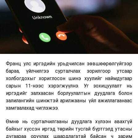
2026 оны 9 дүгээр сарын 1-нээс цахимаар
эхэлнэ.
2026 оны 9 дүгээр сарын 14-нөөс танхимаар
үргэлжилнэ.
Оюутны дотуур байр
Франц улс иргэдийн урьдчилсан зөвшөөрөлгүйгээр
2026 оны 9 дүгээр сарын 13-наас оюутнуудыг
бараа, үйлчилгээ сурталчлах зорилгоор утсаар
дотуур байранд оруулж эхэлнэ.
холбогдохыг хориглосон шинэ хуулийг наймдугаар
Сургууль, цэцэрлэгийн үйл ажиллагааны
сарын 11-нээс хэрэгжүүлнэ. Уг зохицуулалт нь
зохицуулалт
иргэдийг залхаасан борлуулалтын дуудлага болон
залилангийн шинжтэй арилжааны үйл ажиллагаанаас
2026 оны 8 дугаар сарын 17–28-ны өдрүүдэд
хамгаалахад чиглэжээ.
нийслэлийн бүх сургууль, цэцэрлэгт ажлын
Өмнө нь сурталчилгааны дуудлага хүлээн авахгүй
байранд элсэлт, бүртгэл болон бусад аливаа
байхыг хүссэн иргэд төрийн тусгай бүртгэлд утасны
арга хэмжээ зохион байгуулахгүй болно.
дугаараа оруулах шаардлагатай байсан ч зарим