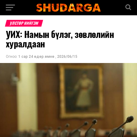
УЛСТӨР НИЙГЭМ
УИХ: Намын бүлэг, зөвлөлийн
хуралдаан
Огноо:
1 сар 24 өдөр.өмнө
,
2026/06/15