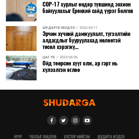
COP-17 хурлыг өндөр түвшинд зохион
байгуулахыг Ерөнхий сайд үүрэг болгов
ШУДАРГА МЭДЭЭ
2026/05/11
Эрчим хүчний дамжуулалт, түгээлтийн
алдагдлыг бууруулахад нөлөөтэй
төсөл хэрэгжү...
ЦАГ ҮЕ
2023/06/06
Ойд төөрсөн хүүг олж, ар гэрт нь
хүлээлгэн өглөө
НҮҮР
ЧУХЛЫГ ОНЦЛОВ
УЛСТӨР НИЙГЭМ
ШУДАРГА МЭДЭЭ