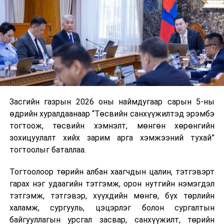
нэгжийг 375 мянга хүртэлх еврогоор торгох
боломжтой. Харин хэрэглэгч өөрөө зөвшөөрсөн,
эсвэл тухайн компанитай өмнө нь гэрээний
харилцаатай бөгөөд шинэ үйлчилгээ санал болгож
буй тохиолдолд хориг үйлчлэхгүй. Иргэд
зөвшөөрөлгүй дуудлагын талаар төрийн цахим
хуудсаар мэдээлэх боломжтой.
Засгийн газрын 2026 оны наймдугаар сарын 5-ны
Шинэ хууль Францын зах зээлд үйлчилдэг гадаадын
өдрийн хуралдаанаар “Төсвийн санхүүжилтэд эрэмбэ
дуудлагын төвүүдэд нөлөөлөхөөр байна. Тухайлбал,
тогтоож, төсвийн хэмнэлт, мөнгөн хөрөнгийн
Мароккогийн дуудлагын төвүүдийн орлогын 80 гаруй
зохицуулалт хийх зарим арга хэмжээний тухай”
хувь Францын зах зээлээс бүрддэг бөгөөд тус улсын
тогтоолыг баталлаа.
40–50 мянган ажлын байр эрсдэлд орж болзошгүйг
Мароккогийн хөдөлмөр эрхлэлтийн сайд мэдэгджээ.
Тогтоолоор төрийн албан хаагчдын цалин, тэтгэвэрт
гарах нэг удаагийн тэтгэмж, орон нутгийн нэмэгдэл
тэтгэмж, тэтгэвэр, хүүхдийн мөнгө, бүх төрлийн
халамж, сургууль, цэцэрлэг болон сургалтын
байгууллагын урсгал засвар, санхүүжилт, төрийн