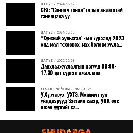
ЦАГ ҮЕ
2024/06/17
СЕХ: "Сонгогч танаа" гарын авлагатай
танилцана уу
ЦАГ ҮЕ
2024/05/08
“Хүнсний хувьсгал”-ын хүрээнд 2023
онд мал төхөөрөх, мах боловсруула...
ЦАГ ҮЕ
2022/02/23
Дархлаажуулалтын цэгүүд 09:00-
17:30 цаг хүртэл ажиллана
УЛСТӨР НИЙГЭМ
2020/04/24
У.Хүрэлсүх: УХТЭ, Мөнхийн тун
үйлдвэрүүд Засгийн газар, УОК-оос
өгсөн үүргийг са...