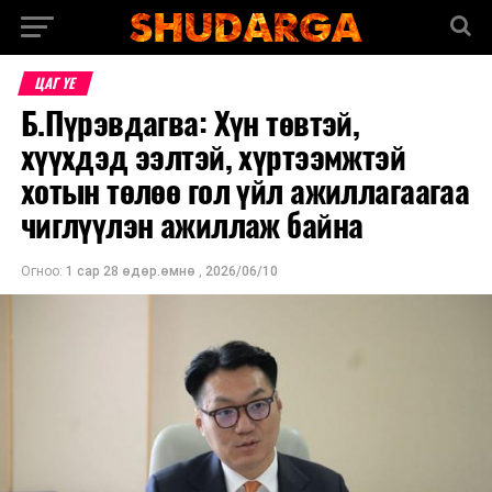
ЦАГ ҮЕ
Б.Пүрэвдагва: Хүн төвтэй,
хүүхдэд ээлтэй, хүртээмжтэй
хотын төлөө гол үйл ажиллагаагаа
чиглүүлэн ажиллаж байна
Огноо:
1 сар 28 өдөр.өмнө
,
2026/06/10