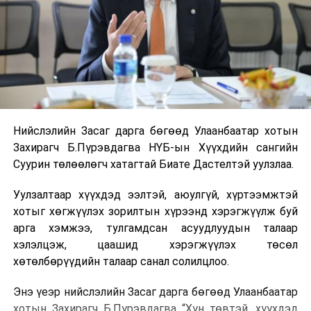
Нийслэлийн Засаг дарга бөгөөд Улаанбаатар хотын
Захирагч Б.Пүрэвдагва НҮБ-ын Хүүхдийн сангийн
Суурин төлөөлөгч хатагтай Биате Дастелтэй уулзлаа.
Уулзалтаар хүүхдэд ээлтэй, аюулгүй, хүртээмжтэй
хотыг хөгжүүлэх зорилтын хүрээнд хэрэгжүүлж буй
арга хэмжээ, тулгамдсан асуудлуудын талаар
хэлэлцэж, цаашид хэрэгжүүлэх төсөл
хөтөлбөрүүдийн талаар санал солилцлоо.
Энэ үеэр нийслэлийн Засаг дарга бөгөөд Улаанбаатар
хотын Захирагч Б.Пүрэвдагва “Хүн төвтэй, хүүхдэд