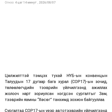
Огноо:
4 цаг 14 минут
,
2026/08/07
УНШСАН:
686
ДАРААХ МЭДЭЭ
ТЦА : Энэ оны эхний таван сарын байдлаар 341
хүүхэд зам тээврийн осол өртжээ
ӨМНӨХ МЭДЭЭ
Эрээн боомтоор зорчих иргэдийн анхааралд...
Цөлжилттэй тэмцэх тухай НҮБ-ын конвенцын
Талуудын 17 дугаар бага хурал (COP17)-ын зочид,
төлөөлөгчдийн тээврийн үйлчилгээнд ажиллах
жолооч нарт зориулсан нэгдсэн сургалтыг Зам,
тээврийн яамны “Хөсөг” танхимд зохион байгууллаа.
Сургалтад COP17-ын үеэр автотээврийн үйлчилгээнд