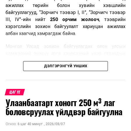
ажиллах төрийн болон хувийн хэвшлийн
байгууллагууд, “Зорчигч тээвэр I, II”, “Зорчигч тээвэр
III, IV”-ийн нийт
250 орчим жолооч
, тээврийн
хэрэгслийн зохион байгуулалт хариуцан ажиллах
албан хаагчид хамрагдаж байна.
Монгол Улсад зохион байгуулагдах олон улсын
хэмжээний энэхүү арга хэмжээний үеэр гадаадын
зочид, төлөөлөгчдөд аюулгүй, шуурхай, соёлтой,
ДЭЛГЭРЭНГҮЙ УНШИХ
мэргэжлийн түвшинд тээврийн үйлчилгээ үзүүлэх
бэлтгэлийг хангах нь сургалтын гол зорилго юм.
Сургалтаар COP17-ын ерөнхий ойлголт, ач холбогдол,
ЦАГ ҮЕ
зохион байгуулалтын онцлог, зочид, төлөөлөгчдийн
Улаанбаатарт хоногт 250 м³ лаг
ангилал, үйлчилгээний стандарт, жолооч нарын үүрэг
хариуцлага, сахилга бат, үйлчилгээний соёл, ёс зүй,
боловсруулах үйлдвэр байгуулна
мэргэжлийн харилцааны талаар нэгдсэн мэдээлэл
өгчээ.
Огноо:
6 цаг 40 минут
,
2026/08/07