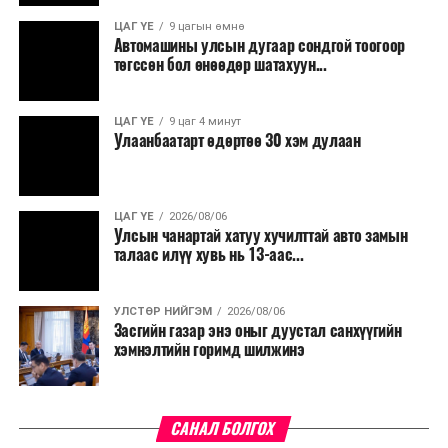
ЦАГ ҮЕ
9 цагын өмнө
Автомашины улсын дугаар сондгой тоогоор
төгссөн бол өнөөдөр шатахуун...
ЦАГ ҮЕ
9 цаг 4 минут
Улаанбаатарт өдөртөө 30 хэм дулаан
ЦАГ ҮЕ
2026/08/06
Улсын чанартай хатуу хучилттай авто замын
талаас илүү хувь нь 13-аас...
УЛСТӨР НИЙГЭМ
2026/08/06
Засгийн газар энэ оныг дуустал санхүүгийн
хэмнэлтийн горимд шилжинэ
САНАЛ БОЛГОХ