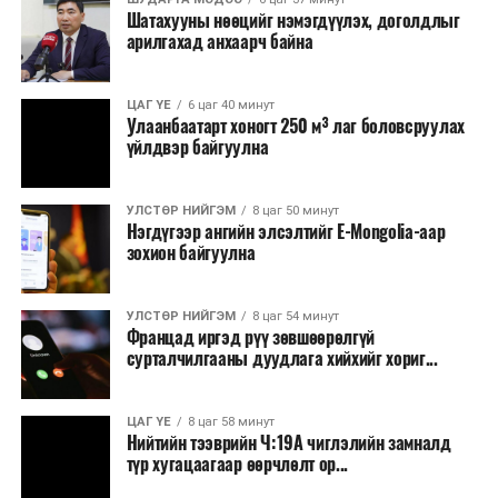
Шатахууны нөөцийг нэмэгдүүлэх, доголдлыг
арилгахад анхаарч байна
ЦАГ ҮЕ
6 цаг 40 минут
Улаанбаатарт хоногт 250 м³ лаг боловсруулах
үйлдвэр байгуулна
УЛСТӨР НИЙГЭМ
8 цаг 50 минут
Нэгдүгээр ангийн элсэлтийг E-Mongolia-аар
зохион байгуулна
УЛСТӨР НИЙГЭМ
8 цаг 54 минут
Францад иргэд рүү зөвшөөрөлгүй
сурталчилгааны дуудлага хийхийг хориг...
ЦАГ ҮЕ
8 цаг 58 минут
Нийтийн тээврийн Ч:19А чиглэлийн замналд
түр хугацаагаар өөрчлөлт ор...