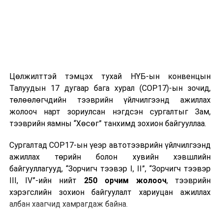
хөндийгөөр шөнөдөө 8-13 хэм, өдөртөө 23-28 хэм,
говийн бүс нутгийн өмнөд хэсэг, Орхон-Сэлэнгийн
сав газар, Дорнод, Дарьгангын тал нутгаар шөнөдөө
18-23 хэм, өдөртөө 32-37 хэм, бусад нутгаар
шөнөдөө 13-18 хэм, өдөртөө 27-32 хэм дулаан байна.
Цөлжилттэй тэмцэх тухай НҮБ-ын конвенцын
УНШСАН:
6532
Талуудын 17 дугаар бага хурал (COP17)-ын зочид,
ДАРААХ МЭДЭЭ
төлөөлөгчдийн тээврийн үйлчилгээнд ажиллах
Өнөөдөр цахилгаан шугам тоноглолд засвар үйлчилгээ
жолооч нарт зориулсан нэгдсэн сургалтыг Зам,
хийх хуваарь
тээврийн яамны “Хөсөг” танхимд зохион байгууллаа.
ӨМНӨХ МЭДЭЭ
Үс шинээр үргээлгэх буюу засуулахад тохиромжгүй
Сургалтад COP17-ын үеэр автотээврийн үйлчилгээнд
ажиллах төрийн болон хувийн хэвшлийн
байгууллагууд, “Зорчигч тээвэр I, II”, “Зорчигч тээвэр
III, IV”-ийн нийт
250 орчим жолооч
, тээврийн
хэрэгслийн зохион байгуулалт хариуцан ажиллах
албан хаагчид хамрагдаж байна.