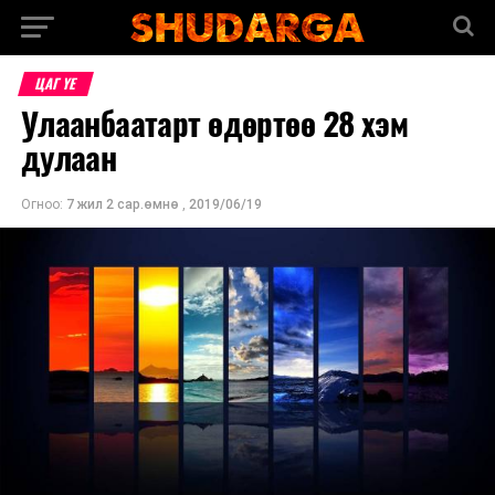
ЦАГ ҮЕ
Улаанбаатарт өдөртөө 28 хэм
дулаан
Огноо:
7 жил 2 сар.өмнө
,
2019/06/19