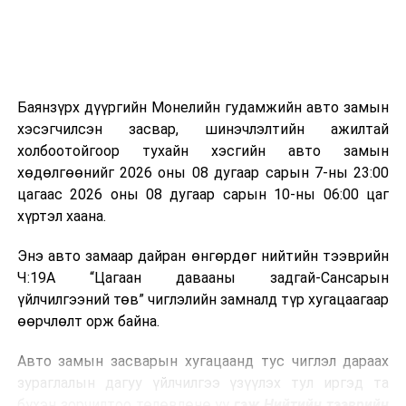
болон бусад өвчин үүсгэгч бичил биетнийг устгах
боломжтой.
Түүнчлэн шаталтын явцад үүсэх дулааныг цахилгаан
болон дулааны эрчим хүч үйлдвэрлэхэд ашиглаж
Баянзүрх дүүргийн Монелийн гудамжийн авто замын
болдог. Зарим технологийн хувьд шаталтын дараа
хэсэгчилсэн засвар, шинэчлэлтийн ажилтай
үлдэх үнснээс фосфор зэрэг ашигт эрдсийг сэргээн
холбоотойгоор тухайн хэсгийн авто замын
авах боломжтой аж.
хөдөлгөөнийг 2026 оны 08 дугаар сарын 7-ны 23:00
цагаас 2026 оны 08 дугаар сарын 10-ны 06:00 цаг
Япон, Герман, Швейцар, Нидерланд, Өмнөд Солонгос
хүртэл хаана.
зэрэг улс лаг хатаах, шатаах технологийг ашиглаж
байна. Тухайлбал, Германд лаг шатаах үйлдвэрээс
Энэ авто замаар дайран өнгөрдөг нийтийн тээврийн
гарсан үнснээс фосфор сэргээн авах технологи
Ч:19А “Цагаан давааны задгай-Сансарын
ашигладаг бол Нидерландад төвлөрсөн лаг
үйлчилгээний төв” чиглэлийн замналд түр хугацаагаар
боловсруулах үйлдвэрүүдээр дулаан, цахилгаан
өөрчлөлт орж байна.
эрчим хүч үйлдвэрлэдэг.
Авто замын засварын хугацаанд тус чиглэл дараах
Ийнхүү лаг хатаах, шатаах технологийг лагийн
зураглалын дагуу үйлчилгээ үзүүлэх тул иргэд та
эзлэхүүнийг бууруулахын зэрэгцээ эрчим хүч
бүхэн зорчилтоо төлөвлөнө үү
гэж Нийтийн тээврийн