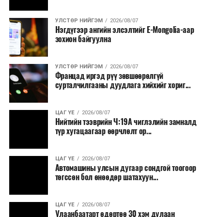
УЛСТӨР НИЙГЭМ
2026/08/07
Нэгдүгээр ангийн элсэлтийг E-Mongolia-аар
зохион байгуулна
УЛСТӨР НИЙГЭМ
2026/08/07
Францад иргэд рүү зөвшөөрөлгүй
сурталчилгааны дуудлага хийхийг хориг...
ЦАГ ҮЕ
2026/08/07
Нийтийн тээврийн Ч:19А чиглэлийн замналд
түр хугацаагаар өөрчлөлт ор...
ЦАГ ҮЕ
2026/08/07
Автомашины улсын дугаар сондгой тоогоор
төгссөн бол өнөөдөр шатахуун...
ЦАГ ҮЕ
2026/08/07
Улаанбаатарт өдөртөө 30 хэм дулаан