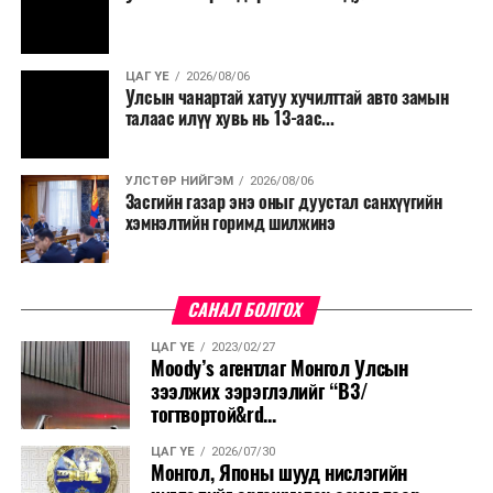
ЦАГ ҮЕ
2026/08/06
Улсын чанартай хатуу хучилттай авто замын
талаас илүү хувь нь 13-аас...
УЛСТӨР НИЙГЭМ
2026/08/06
Засгийн газар энэ оныг дуустал санхүүгийн
хэмнэлтийн горимд шилжинэ
САНАЛ БОЛГОХ
ЦАГ ҮЕ
2023/02/27
Moody’s агентлаг Монгол Улсын
зээлжих зэрэглэлийг “В3/
тогтвортой&rd...
ЦАГ ҮЕ
2026/07/30
Монгол, Японы шууд нислэгийн