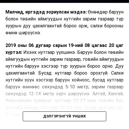
Малчид, иргэдэд зориулсан мэдээ:
Өнөөдөр баруун
болон төвийн аймгуудын нутгийн зарим газраар түр
зуурын дуу цахилгаантай бороо орж, салхи борооны
өмнө ширүүснэ.
2019 оны 06 дугаар сарын 19-ний 08 цагаас 20 цаг
хүртэл:
Ихэнх нутгаар үүлшинэ. Баруун болон төвийн
аймгуудын нутгийн зарим газраар, говийн аймгуудын
нутгийн баруун хэсгээр түр зуурын бороо орно. Дуу
цахилгаантай. Бусад нутгаар бороо орохгүй. Салхи
нутгийн зүүн хэсгээр баруун хойноос, бусад нутгаар
баруун өмнөөс секундэд 5-10 метр, зарим газраар
секундэд 12-14 метр хүрч ширүүснэ. Алтай, Хангай,
Хөвсгөлийн уулархаг нутгаар 22-27 хэм, говийн бүс
нутгийн өмнөд хэсгээр 29-34 хэм, бусад нутгаар 26-
31 хэм дулаан байна.
ДЭЛГЭРЭНГҮЙ УНШИХ
УЛААНБААТАР ХОТ:
Үүлшинэ. Бороо орохгүй. Салхи