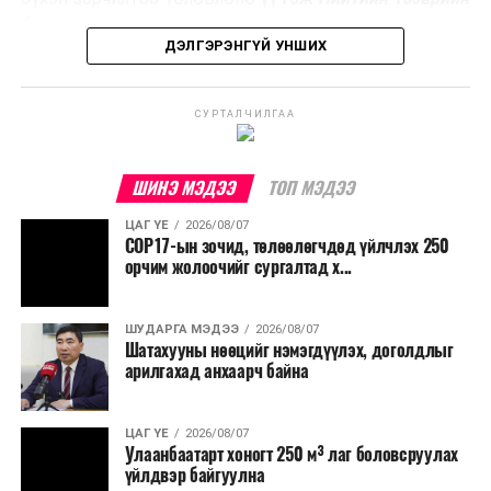
үйлдвэрлэх, нөөцийг дахин ашиглах чиглэлээр олон
бодлогын газраас мэдээллээ.
улсад өргөн ашиглаж байна.
ДЭЛГЭРЭНГҮЙ УНШИХ
СУРТАЛЧИЛГАА
ШИНЭ МЭДЭЭ
ТОП МЭДЭЭ
ЦАГ ҮЕ
2026/08/07
COP17-ын зочид, төлөөлөгчдөд үйлчлэх 250
орчим жолоочийг сургалтад х...
ШУДАРГА МЭДЭЭ
2026/08/07
Шатахууны нөөцийг нэмэгдүүлэх, доголдлыг
арилгахад анхаарч байна
ЦАГ ҮЕ
2026/08/07
Улаанбаатарт хоногт 250 м³ лаг боловсруулах
үйлдвэр байгуулна