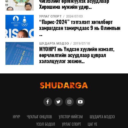
чиглэлийг өргөжүүлэх асуудлаар
Хирошима мужийн удир...
УРЛАГ СПОРТ
2024/07/03
“Парис-2024” тэтгэлэгт хөтөлбөрт
хамрагдсан тамирчдаас 9 нь Олимпын
...
ШУДАРГА МЭДЭЭ
2019/07/18
МҮОНРТ нь Үндсэн хуулийн нэмэлт,
өөрчлөлтийн асуудлаар цуврал
хэлэлцүүлэг зохион...
НҮҮР
ЧУХЛЫГ ОНЦЛОВ
УЛСТӨР НИЙГЭМ
ШУДАРГА МЭДЭЭ
ҮЗЭЛ БОДОЛ
УРЛАГ СПОРТ
ЦАГ ҮЕ