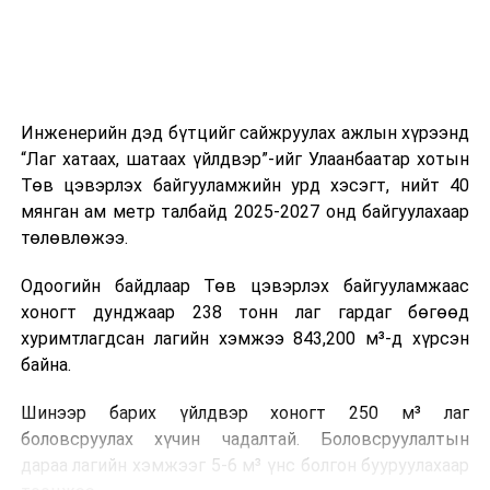
зүйгээр хангаж байна.
Мөн зам тээврийн осол, саатал болон бусад эрсдэл,
онцгой нөхцөл үүссэн үед авах арга хэмжээ, ачаалал
ихтэй нөхцөлд тайван, зөв, шуурхай шийдвэр гаргах,
Инженерийн дэд бүтцийг сайжруулах ажлын хүрээнд
өдөр тутмын ажлын бэлэн байдлыг хангах зэрэг
“Лаг хатаах, шатаах үйлдвэр”-ийг Улаанбаатар хотын
практик ур чадварыг сургалтын хөтөлбөрт тусгажээ.
Төв цэвэрлэх байгууламжийн урд хэсэгт, нийт 40
мянган ам метр талбайд 2025-2027 онд байгуулахаар
Сургалтыг танилцуулах лекц, асуулт-хариулт,
төлөвлөжээ.
жишээнд суурилсан сургалт, багаар ажиллах дасгал,
маршрут болон тээвэрлэлтийн урсгалын зураглалтай
Одоогийн байдлаар Төв цэвэрлэх байгууламжаас
танилцах, онцгой нөхцөлд ажиллах дадлага зэрэг
хоногт дунджаар 238 тонн лаг гардаг бөгөөд
онол, практик хосолсон хэлбэрээр зохион байгуулж
хуримтлагдсан лагийн хэмжээ 843,200 м³-д хүрсэн
байна.
байна.
Сургалтын үеэр COP17 олон улсын бага хурлыг
Шинээр барих үйлдвэр хоногт 250 м³ лаг
зохион байгуулах Үндэсний хорооны Ажлын алба,
боловсруулах хүчин чадалтай. Боловсруулалтын
Нийслэлийн тээврийн газар, Автотээврийн үндэсний
дараа лагийн хэмжээг 5-6 м³ үнс болгон бууруулахаар
төв болон Тээврийн цагдаагийн албаны холбогдох