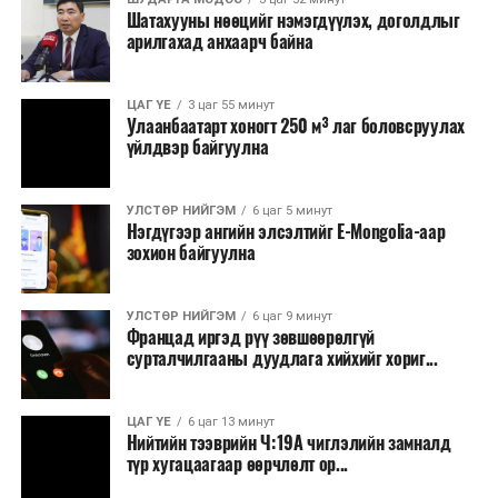
Шатахууны нөөцийг нэмэгдүүлэх, доголдлыг
арилгахад анхаарч байна
ЦАГ ҮЕ
3 цаг 55 минут
Улаанбаатарт хоногт 250 м³ лаг боловсруулах
үйлдвэр байгуулна
УЛСТӨР НИЙГЭМ
6 цаг 5 минут
Нэгдүгээр ангийн элсэлтийг E-Mongolia-аар
зохион байгуулна
УЛСТӨР НИЙГЭМ
6 цаг 9 минут
Францад иргэд рүү зөвшөөрөлгүй
сурталчилгааны дуудлага хийхийг хориг...
ЦАГ ҮЕ
6 цаг 13 минут
Нийтийн тээврийн Ч:19А чиглэлийн замналд
түр хугацаагаар өөрчлөлт ор...