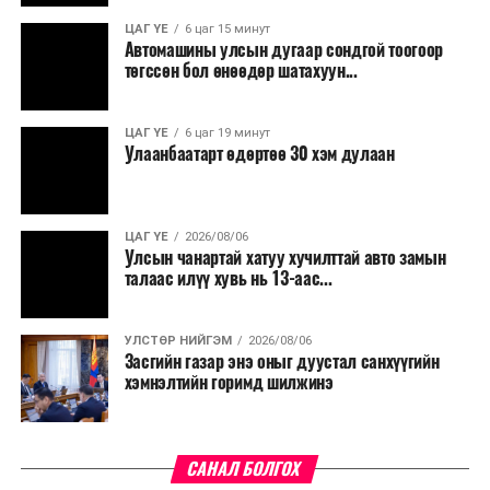
ЦАГ ҮЕ
6 цаг 15 минут
Автомашины улсын дугаар сондгой тоогоор
төгссөн бол өнөөдөр шатахуун...
ЦАГ ҮЕ
6 цаг 19 минут
Улаанбаатарт өдөртөө 30 хэм дулаан
ЦАГ ҮЕ
2026/08/06
Улсын чанартай хатуу хучилттай авто замын
талаас илүү хувь нь 13-аас...
УЛСТӨР НИЙГЭМ
2026/08/06
Засгийн газар энэ оныг дуустал санхүүгийн
хэмнэлтийн горимд шилжинэ
САНАЛ БОЛГОХ