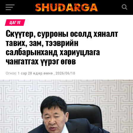
ЦАГ ҮЕ
Скүүтер, сурроны осолд хяналт
тавих, зам, тээврийн
салбарынханд хариуцлага
чангатгах үүрэг өгөв
Огноо:
1 сар 28 өдөр.өмнө
,
2026/06/10