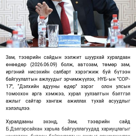
Зам, тээврийн сайдын ээлжит шуурхай хуралдаан
өнөөдөр (2026.06.09) болж, автозам, төмөр зам,
иргэний нисэхийн салбарт хэрэгжиж буй бүтээн
байгуулалтын ажлуудыг эрчимжүүлэх, НҮБ-ын "COP-
17", “Дэлхийн адууны өдөр" зэрэг олон улсын
томоохон арга хэмжээ, хурал уулзалтын бэлтгэл
ажлыг сайтар хангаж ажиллах тухай асуудлыг
хэлэлцлээ.
Хуралдааны эхэнд, Зам, тээврийн сайд
Б.Дэлгэрсайхан харьяа байгууллагуудад хариуцлагыг