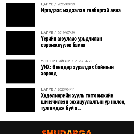
ЦАГ ҮЕ
2025/09/23
Иргэдээс мэдээлэл төлбөртэй авна
ЦАГ ҮЕ
2019/07/29
Үерийн аюулаас урьдчилан
сэрэмжлүүлж байна
УЛСТӨР НИЙГЭМ
2025/04/29
УИХ: Өнөөдөр хуралдах байнгын
хороод
ЦАГ ҮЕ
2023/04/11
Хөдөлмөрийн хууль тогтоомжийн
шинэчилсэн зохицуулалтын үр нөлөө,
тулгамдаж буй а...