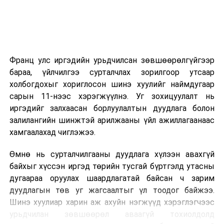
2026 оны 9 дүгээр сарын 14-нөөс танхимаар
үргэлжилнэ.
Оюутны дотуур байр
Франц улс иргэдийн урьдчилсан зөвшөөрөлгүйгээр
2026 оны 9 дүгээр сарын 13-наас оюутнуудыг
бараа, үйлчилгээ сурталчлах зорилгоор утсаар
дотуур байранд оруулж эхэлнэ.
холбогдохыг хориглосон шинэ хуулийг наймдугаар
Сургууль, цэцэрлэгийн үйл ажиллагааны
сарын 11-нээс хэрэгжүүлнэ. Уг зохицуулалт нь
зохицуулалт
иргэдийг залхаасан борлуулалтын дуудлага болон
залилангийн шинжтэй арилжааны үйл ажиллагаанаас
2026 оны 8 дугаар сарын 17–28-ны өдрүүдэд
хамгаалахад чиглэжээ.
нийслэлийн бүх сургууль, цэцэрлэгт ажлын
Өмнө нь сурталчилгааны дуудлага хүлээн авахгүй
байранд элсэлт, бүртгэл болон бусад аливаа
байхыг хүссэн иргэд төрийн тусгай бүртгэлд утасны
арга хэмжээ зохион байгуулахгүй болно.
дугаараа оруулах шаардлагатай байсан ч зарим
дуудлагын төв уг жагсаалтыг үл тоодог байжээ.
Шинэ хуулиар харин аж ахуйн нэгжүүд хэрэглэгчээс
урьдчилан зөвшөөрөл аваагүй тохиолдолд