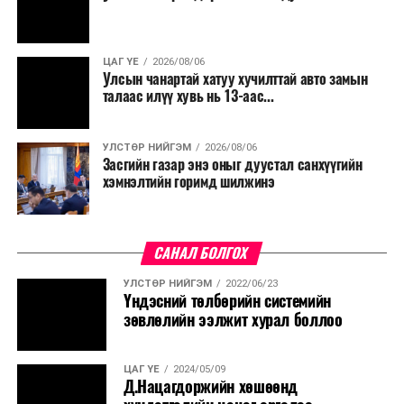
байгуулахгүй байх, төрийн албанд шинэ орон тоо бий
болгохгүй байх, эрчим хүчний хэрэглээг хэмнэх, хурал,
сургалтыг цахим хэлбэрт шилжүүлэх, төрийн албан
ЦАГ ҮЕ
2026/08/06
хаагчдыг зарим өдрүүдэд цахимаар ажиллуулах арга
Улсын чанартай хатуу хучилттай авто замын
хэмжээг үргэлжлүүлэхийг үүрэг болголоо.
талаас илүү хувь нь 13-аас...
Төсвийн сахилга бат сайжирч, эдийн засгийн нөхцөл
УЛСТӨР НИЙГЭМ
2026/08/06
байдал хэвийн болсон тохиолдолд эдгээр
Засгийн газар энэ оныг дуустал санхүүгийн
хязгаарлалтыг үе шаттайгаар сулруулах юм.
хэмнэлтийн горимд шилжинэ
САНАЛ БОЛГОХ
УЛСТӨР НИЙГЭМ
2022/06/23
Үндэсний төлбөрийн системийн
зөвлөлийн ээлжит хурал боллоо
ЦАГ ҮЕ
2024/05/09
Д.Нацагдоржийн хөшөөнд