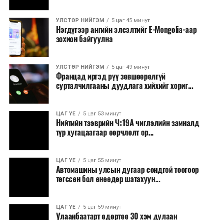
сургалт, дадлага;
УЛСТӨР НИЙГЭМ
5 цаг 45 минут
Хуулиар заавал мэдээлэхээс бусад кино,
Нэгдүгээр ангийн элсэлтийг E-Mongolia-аар
контент, хэвлэлийн зардал;
зохион байгуулна
Заавал олгохоос бусад тэтгэмж, урамшуулал.
УЛСТӨР НИЙГЭМ
5 цаг 49 минут
Санхүүгийн хэмнэлтийн горимыг 2026 оны
Францад иргэд рүү зөвшөөрөлгүй
арванхоёрдугаар сарын 31 хүртэл мөрдөнө. Харин
сурталчилгааны дуудлага хийхийг хориг...
эрүүл мэндийн салбар уг хэмнэлтийн горимд
хамрагдахгүй бөгөөд цэцэрлэг, сургуулийн хүүхдийн
ЦАГ ҮЕ
5 цаг 53 минут
эрт илрүүлэг, вакцинжуулалт, томуу, томуу төст
Нийтийн тээврийн Ч:19А чиглэлийн замналд
өвчний эсрэг арга хэмжээ зэрэг зайлшгүй
түр хугацаагаар өөрчлөлт ор...
шаардлагатай ажлууд төлөвлөгөөний дагуу
үргэлжилнэ гэж Ерөнхий сайд Н.Учрал онцоллоо.
ЦАГ ҮЕ
5 цаг 55 минут
Автомашины улсын дугаар сондгой тоогоор
Мөн бүх шатны төсвийн ерөнхийлөн захирагч нарт
төгссөн бол өнөөдөр шатахуун...
салбар бүрдээ урсгал зардлыг 20 хувиар бууруулах,
нөхөн томилгоо хийхгүй байх, аялал, амралт, зугаалга,
ЦАГ ҮЕ
5 цаг 59 минут
хамт олны урлаг, спортын арга хэмжээг зохион
Улаанбаатарт өдөртөө 30 хэм дулаан