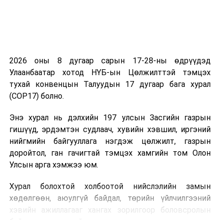
2026 оны 8 дугаар сарын 17-28-ны өдрүүдэд
Улаанбаатар хотод НҮБ-ын Цөлжилттэй тэмцэх
тухай конвенцын Талуудын 17 дугаар бага хурал
(COP17) болно.
Энэ хурал нь дэлхийн 197 улсын Засгийн газрын
гишүүд, эрдэмтэн судлаач, хувийн хэвшил, иргэний
нийгмийн байгууллага нэгдэж цөлжилт, газрын
доройтол, ган гачигтай тэмцэх хамгийн том Олон
Улсын арга хэмжээ юм.
Хурал болохтой холбоотой нийслэлийн замын
хөдөлгөөн, аюулгүй байдал, төрийн үйлчилгээний
хэвийн ажиллагааг хангах зорилгоор боловсролын