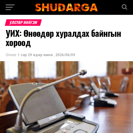
УЛСТӨР НИЙГЭМ
УИХ: Өнөөдөр хуралдах байнгын
хороод
Огноо:
1 сар 29 өдөр.өмнө
,
2026/06/09