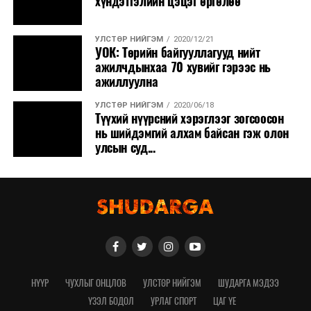
хүндэтгэлийн цэцэг өргөлөө
УЛСТӨР НИЙГЭМ
2020/12/21
УОК: Төрийн байгууллагууд нийт
ажилчдынхаа 70 хувийг гэрээс нь
ажиллуулна
УЛСТӨР НИЙГЭМ
2020/06/18
Түүхий нүүрсний хэрэглээг зогсоосон
нь шийдэмгий алхам байсан гэж олон
улсын суд...
НҮҮР
ЧУХЛЫГ ОНЦЛОВ
УЛСТӨР НИЙГЭМ
ШУДАРГА МЭДЭЭ
ҮЗЭЛ БОДОЛ
УРЛАГ СПОРТ
ЦАГ ҮЕ