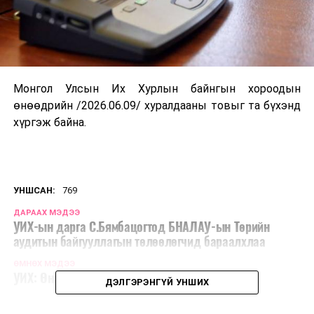
Монгол Улсын Их Хурлын байнгын хороодын
өнөөдрийн /2026.06.09/ хуралдааны товыг та бүхэнд
хүргэж байна.
УНШСАН:
769
ДАРААХ МЭДЭЭ
УИХ-ын дарга С.Бямбацогтод БНАЛАУ-ын Төрийн
аудитын байгууллагын төлөөлөгчид бараалхлаа
ӨМНӨХ МЭДЭЭ
УИХ: Өнөөдөр хуралдах ажлын хэсгүүд
ДЭЛГЭРЭНГҮЙ УНШИХ