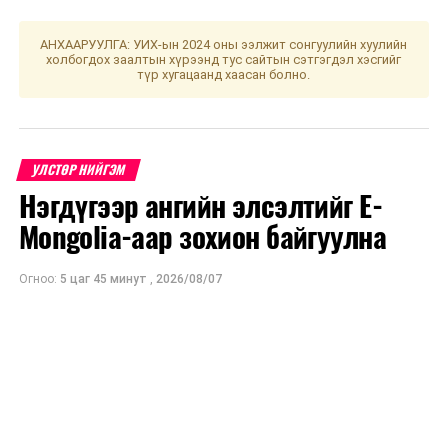
АНХААРУУЛГА: УИХ-ын 2024 оны ээлжит сонгуулийн хуулийн
холбогдох заалтын хүрээнд тус сайтын сэтгэгдэл хэсгийг
түр хугацаанд хаасан болно.
УЛСТӨР НИЙГЭМ
Нэгдүгээр ангийн элсэлтийг E-
Mongolia-аар зохион байгуулна
Огноо:
5 цаг 45 минут
,
2026/08/07