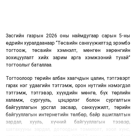
харилцаатай бөгөөд шинэ үйлчилгээ санал болгож
буй тохиолдолд хориг үйлчлэхгүй. Иргэд
зөвшөөрөлгүй дуудлагын талаар төрийн цахим
хуудсаар мэдээлэх боломжтой.
Засгийн газрын 2026 оны наймдугаар сарын 5-ны
Шинэ хууль Францын зах зээлд үйлчилдэг гадаадын
өдрийн хуралдаанаар “Төсвийн санхүүжилтэд эрэмбэ
дуудлагын төвүүдэд нөлөөлөхөөр байна. Тухайлбал,
тогтоож, төсвийн хэмнэлт, мөнгөн хөрөнгийн
Мароккогийн дуудлагын төвүүдийн орлогын 80 гаруй
зохицуулалт хийх зарим арга хэмжээний тухай”
хувь Францын зах зээлээс бүрддэг бөгөөд тус улсын
тогтоолыг баталлаа.
40–50 мянган ажлын байр эрсдэлд орж болзошгүйг
Мароккогийн хөдөлмөр эрхлэлтийн сайд мэдэгджээ.
Тогтоолоор төрийн албан хаагчдын цалин, тэтгэвэрт
гарах нэг удаагийн тэтгэмж, орон нутгийн нэмэгдэл
тэтгэмж, тэтгэвэр, хүүхдийн мөнгө, бүх төрлийн
халамж, сургууль, цэцэрлэг болон сургалтын
байгууллагын урсгал засвар, санхүүжилт, төрийн
байгууллагын интернетийн төлбөр, байр ашиглалтын
зардал, хууль, хүчний байгууллагын тээвэр,
шатахууны зардал, дотоодын томилолт, хоол хүнс,