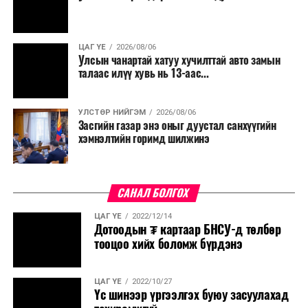
байгуулахгүй байх, төрийн албанд шинэ орон тоо бий
болгохгүй байх, эрчим хүчний хэрэглээг хэмнэх, хурал,
сургалтыг цахим хэлбэрт шилжүүлэх, төрийн албан
ЦАГ ҮЕ
2026/08/06
хаагчдыг зарим өдрүүдэд цахимаар ажиллуулах арга
Улсын чанартай хатуу хучилттай авто замын
хэмжээг үргэлжлүүлэхийг үүрэг болголоо.
талаас илүү хувь нь 13-аас...
Төсвийн сахилга бат сайжирч, эдийн засгийн нөхцөл
УЛСТӨР НИЙГЭМ
2026/08/06
байдал хэвийн болсон тохиолдолд эдгээр
Засгийн газар энэ оныг дуустал санхүүгийн
хязгаарлалтыг үе шаттайгаар сулруулах юм.
хэмнэлтийн горимд шилжинэ
САНАЛ БОЛГОХ
ЦАГ ҮЕ
2022/12/14
Дотоодын ₮ картаар БНСУ-д төлбөр
тооцоо хийх боломж бүрдэнэ
ЦАГ ҮЕ
2022/10/27
Үс шинээр үргээлгэх буюу засуулахад