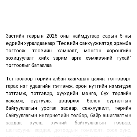
харилцаатай бөгөөд шинэ үйлчилгээ санал болгож
буй тохиолдолд хориг үйлчлэхгүй. Иргэд
зөвшөөрөлгүй дуудлагын талаар төрийн цахим
хуудсаар мэдээлэх боломжтой.
Засгийн газрын 2026 оны наймдугаар сарын 5-ны
Шинэ хууль Францын зах зээлд үйлчилдэг гадаадын
өдрийн хуралдаанаар “Төсвийн санхүүжилтэд эрэмбэ
дуудлагын төвүүдэд нөлөөлөхөөр байна. Тухайлбал,
тогтоож, төсвийн хэмнэлт, мөнгөн хөрөнгийн
Мароккогийн дуудлагын төвүүдийн орлогын 80 гаруй
зохицуулалт хийх зарим арга хэмжээний тухай”
хувь Францын зах зээлээс бүрддэг бөгөөд тус улсын
тогтоолыг баталлаа.
40–50 мянган ажлын байр эрсдэлд орж болзошгүйг
Мароккогийн хөдөлмөр эрхлэлтийн сайд мэдэгджээ.
Тогтоолоор төрийн албан хаагчдын цалин, тэтгэвэрт
гарах нэг удаагийн тэтгэмж, орон нутгийн нэмэгдэл
тэтгэмж, тэтгэвэр, хүүхдийн мөнгө, бүх төрлийн
халамж, сургууль, цэцэрлэг болон сургалтын
байгууллагын урсгал засвар, санхүүжилт, төрийн
байгууллагын интернетийн төлбөр, байр ашиглалтын
зардал, хууль, хүчний байгууллагын тээвэр,
шатахууны зардал, дотоодын томилолт, хоол хүнс,