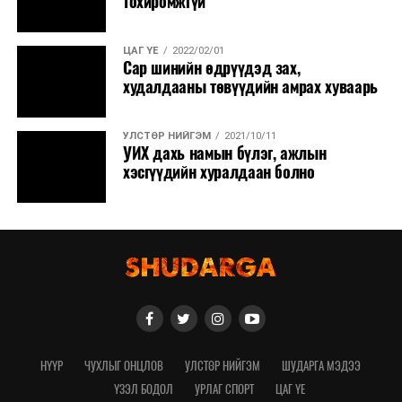
тохиромжгүй
ЦАГ ҮЕ
2022/02/01
Сар шинийн өдрүүдэд зах,
худалдааны төвүүдийн амрах хуваарь
УЛСТӨР НИЙГЭМ
2021/10/11
УИХ дахь намын бүлэг, ажлын
хэсгүүдийн хуралдаан болно
НҮҮР
ЧУХЛЫГ ОНЦЛОВ
УЛСТӨР НИЙГЭМ
ШУДАРГА МЭДЭЭ
ҮЗЭЛ БОДОЛ
УРЛАГ СПОРТ
ЦАГ ҮЕ