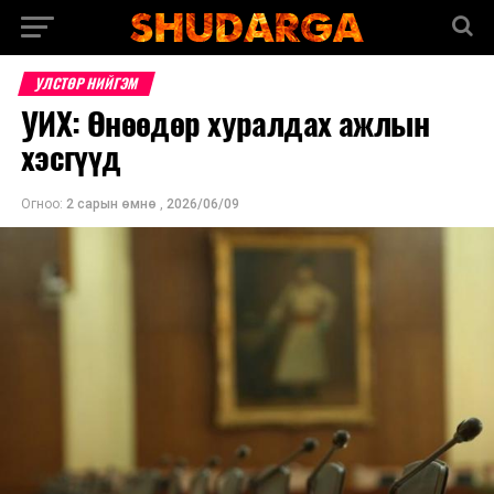
УЛСТӨР НИЙГЭМ
УИХ: Өнөөдөр хуралдах ажлын
хэсгүүд
Огноо:
2 сарын өмнө
,
2026/06/09