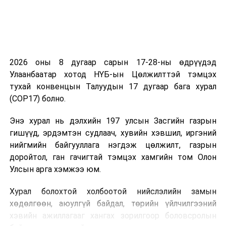
2026 оны 8 дугаар сарын 17-28-ны өдрүүдэд
Улаанбаатар хотод НҮБ-ын Цөлжилттэй тэмцэх
тухай конвенцын Талуудын 17 дугаар бага хурал
(COP17) болно.
Энэ хурал нь дэлхийн 197 улсын Засгийн газрын
гишүүд, эрдэмтэн судлаач, хувийн хэвшил, иргэний
нийгмийн байгууллага нэгдэж цөлжилт, газрын
доройтол, ган гачигтай тэмцэх хамгийн том Олон
Улсын арга хэмжээ юм.
Хурал болохтой холбоотой нийслэлийн замын
хөдөлгөөн, аюулгүй байдал, төрийн үйлчилгээний
хэвийн ажиллагааг хангах зорилгоор боловсролын