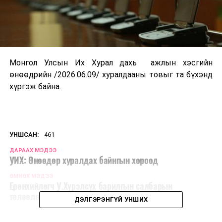
Монгол Улсын Их Хурал дахь ажлын хэсгийн
өнөөдрийн /2026.06.09/ хуралдааны товыг та бүхэнд
хүргэж байна.
УНШСАН:
461
ДАРААХ МЭДЭЭ
УИХ: Өнөөдөр хуралдах байнгын хороод
ӨМНӨХ МЭДЭЭ
Ерөнхийлөгч У.Хүрэлсүх барилгын салбарын
төлөөлөлтэй уулзлаа
ДЭЛГЭРЭНГҮЙ УНШИХ