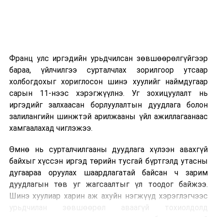
2026 оны 9 дүгээр сарын 14-нөөс танхимаар
үргэлжилнэ.
Оюутны дотуур байр
Франц улс иргэдийн урьдчилсан зөвшөөрөлгүйгээр
2026 оны 9 дүгээр сарын 13-наас оюутнуудыг
бараа, үйлчилгээ сурталчлах зорилгоор утсаар
дотуур байранд оруулж эхэлнэ.
холбогдохыг хориглосон шинэ хуулийг наймдугаар
Сургууль, цэцэрлэгийн үйл ажиллагааны
сарын 11-нээс хэрэгжүүлнэ. Уг зохицуулалт нь
зохицуулалт
иргэдийг залхаасан борлуулалтын дуудлага болон
залилангийн шинжтэй арилжааны үйл ажиллагаанаас
2026 оны 8 дугаар сарын 17–28-ны өдрүүдэд
хамгаалахад чиглэжээ.
нийслэлийн бүх сургууль, цэцэрлэгт ажлын
Өмнө нь сурталчилгааны дуудлага хүлээн авахгүй
байранд элсэлт, бүртгэл болон бусад аливаа
байхыг хүссэн иргэд төрийн тусгай бүртгэлд утасны
арга хэмжээ зохион байгуулахгүй болно.
дугаараа оруулах шаардлагатай байсан ч зарим
дуудлагын төв уг жагсаалтыг үл тоодог байжээ.
Шинэ хуулиар харин аж ахуйн нэгжүүд хэрэглэгчээс
урьдчилан зөвшөөрөл аваагүй тохиолдолд