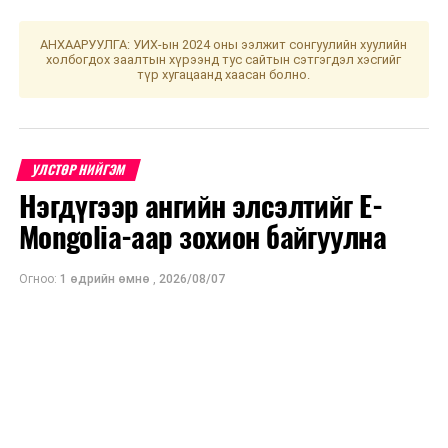
АНХААРУУЛГА: УИХ-ын 2024 оны ээлжит сонгуулийн хуулийн
холбогдох заалтын хүрээнд тус сайтын сэтгэгдэл хэсгийг
түр хугацаанд хаасан болно.
УЛСТӨР НИЙГЭМ
Нэгдүгээр ангийн элсэлтийг E-
Mongolia-аар зохион байгуулна
Огноо:
1 өдрийн өмнө
,
2026/08/07