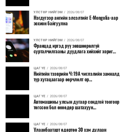
сургалт, дадлага;
УЛСТӨР НИЙГЭМ
2026/08/07
Хуулиар заавал мэдээлэхээс бусад кино,
Нэгдүгээр ангийн элсэлтийг E-Mongolia-аар
контент, хэвлэлийн зардал;
зохион байгуулна
Заавал олгохоос бусад тэтгэмж, урамшуулал.
УЛСТӨР НИЙГЭМ
2026/08/07
Санхүүгийн хэмнэлтийн горимыг 2026 оны
Францад иргэд рүү зөвшөөрөлгүй
арванхоёрдугаар сарын 31 хүртэл мөрдөнө. Харин
сурталчилгааны дуудлага хийхийг хориг...
эрүүл мэндийн салбар уг хэмнэлтийн горимд
хамрагдахгүй бөгөөд цэцэрлэг, сургуулийн хүүхдийн
ЦАГ ҮЕ
2026/08/07
эрт илрүүлэг, вакцинжуулалт, томуу, томуу төст
Нийтийн тээврийн Ч:19А чиглэлийн замналд
өвчний эсрэг арга хэмжээ зэрэг зайлшгүй
түр хугацаагаар өөрчлөлт ор...
шаардлагатай ажлууд төлөвлөгөөний дагуу
үргэлжилнэ гэж Ерөнхий сайд Н.Учрал онцоллоо.
ЦАГ ҮЕ
2026/08/07
Автомашины улсын дугаар сондгой тоогоор
Мөн бүх шатны төсвийн ерөнхийлөн захирагч нарт
төгссөн бол өнөөдөр шатахуун...
салбар бүрдээ урсгал зардлыг 20 хувиар бууруулах,
нөхөн томилгоо хийхгүй байх, аялал, амралт, зугаалга,
ЦАГ ҮЕ
2026/08/07
хамт олны урлаг, спортын арга хэмжээг зохион
Улаанбаатарт өдөртөө 30 хэм дулаан