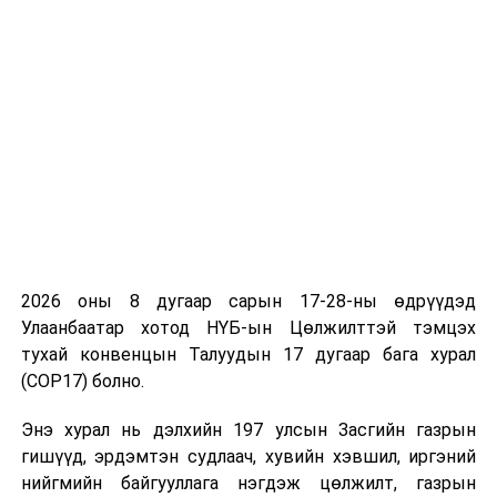
чухал нөлөөтэйг онцолж, хар тамхитай тэмцэх бүтэц,
чадавхыг сайжруулах, урьдчилан сэргийлэх,
нийгэмшүүлэх, сэрэмжлүүлэх тогтолцоог бүрдүүлэх,
энэ төрлийн гэмт хэрэгт оролцсон төрийн болон
хууль, хүчний байгууллагын албан хаагчдад оногдуулах
хариуцлагыг чангатгах шаардлагатайг тэмдэглэлээ.
Ингээд Мансууруулах эм, сэтгэцэд нөлөөт бодисын
эргэлтэд хяналт тавих тухай хууль /Шинэчилсэн
найруулга/-ийн төсөл болон хамт өргөн мэдүүлсэн 41
хуулийн төслийг үзэл баримтлалын хүрээнд
2026 оны 8 дугаар сарын 17-28-ны өдрүүдэд
хэлэлцэхийг чуулганы нэгдсэн хуралдаанд оролцсон
Улаанбаатар хотод НҮБ-ын Цөлжилттэй тэмцэх
гишүүдийн олонх дэмжив.
тухай конвенцын Талуудын 17 дугаар бага хурал
(COP17) болно.
Иймд хуулийн төслүүдийг анхны хэлэлцүүлэгт
бэлтгүүлэхээр Хууль зүйн байнгын хороонд
Энэ хурал нь дэлхийн 197 улсын Засгийн газрын
шилжүүллээ.
гишүүд, эрдэмтэн судлаач, хувийн хэвшил, иргэний
нийгмийн байгууллага нэгдэж цөлжилт, газрын