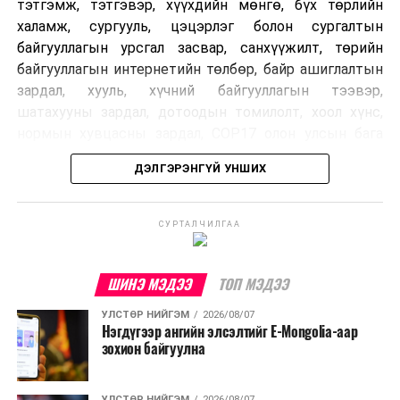
тэтгэмж, тэтгэвэр, хүүхдийн мөнгө, бүх төрлийн
халамж, сургууль, цэцэрлэг болон сургалтын
байгууллагын урсгал засвар, санхүүжилт, төрийн
байгууллагын интернетийн төлбөр, байр ашиглалтын
зардал, хууль, хүчний байгууллагын тээвэр,
шатахууны зардал, дотоодын томилолт, хоол хүнс,
нормын хувцасны зардал, COP17 олон улсын бага
хурлын зардал, Засгийн газрын өр, орон нутгийн нөөц
ДЭЛГЭРЭНГҮЙ УНШИХ
хөрөнгийн санхүүжилтийг хэвийн үргэлжлүүлэхээр
шийдвэрлэжээ.
СУРТАЛЧИЛГАА
Харин дараах зардлыг хязгаарлахаар болсон байна.
Үүнд:
ШИНЭ МЭДЭЭ
ТОП МЭДЭЭ
Олон улсын болон Засгийн газрын
УЛСТӨР НИЙГЭМ
2026/08/07
шийдвэртэйгээс бусад хурал, зөвлөгөөн, ой,
Нэгдүгээр ангийн элсэлтийг E-Mongolia-аар
тэмдэглэлт өдөр, найр наадам, соёлын арга
зохион байгуулна
хэмжээ;
Урьдчилан төлөвлөсөн төрийн өндөр албан
УЛСТӨР НИЙГЭМ
2026/08/07