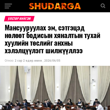
УЛСТӨР НИЙГЭМ
Мансууруулах эм, сэтгэцэд
нөлөөт бодисын хяналтын тухай
хуулийн төслийг анхны
хэлэлцүүлэгт шилжүүллээ
Огноо:
2 сар 2 өдөр.өмнө
,
2026/06/05