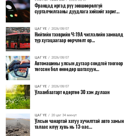
Францад иргэд рүү зөвшөөрөлгүй
тушаалтны томилолтоос бусад гадаад
сурталчилгааны дуудлага хийхийг хориг...
томилолт, гадаадын зочин хүлээн авах зардал;
Зайлшгүй шаардлагагүй тоног төхөөрөмж,
ЦАГ ҮЕ
2026/08/07
тавилга, автомашин худалдан авах;
Нийтийн тээврийн Ч:19А чиглэлийн замналд
түр хугацаагаар өөрчлөлт ор...
Батлан хамгаалах, хууль зүйн салбараас бусад
сургалт, дадлага;
ЦАГ ҮЕ
2026/08/07
Хуулиар заавал мэдээлэхээс бусад кино,
Автомашины улсын дугаар сондгой тоогоор
контент, хэвлэлийн зардал;
төгссөн бол өнөөдөр шатахуун...
Заавал олгохоос бусад тэтгэмж, урамшуулал.
ЦАГ ҮЕ
2026/08/07
Санхүүгийн хэмнэлтийн горимыг 2026 оны
Улаанбаатарт өдөртөө 30 хэм дулаан
арванхоёрдугаар сарын 31 хүртэл мөрдөнө. Харин
эрүүл мэндийн салбар уг хэмнэлтийн горимд
хамрагдахгүй бөгөөд цэцэрлэг, сургуулийн хүүхдийн
ЦАГ ҮЕ
20 цаг 34 минут
эрт илрүүлэг, вакцинжуулалт, томуу, томуу төст
Улсын чанартай хатуу хучилттай авто замын
өвчний эсрэг арга хэмжээ зэрэг зайлшгүй
талаас илүү хувь нь 13-аас...
шаардлагатай ажлууд төлөвлөгөөний дагуу