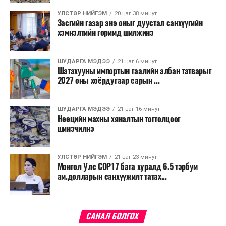
үргэлжилнэ гэж Ерөнхий сайд Н.Учрал онцоллоо.
УЛСТӨР НИЙГЭМ
20 цаг 38 минут
Засгийн газар энэ оныг дуустал санхүүгийн
Мөн бүх шатны төсвийн ерөнхийлөн захирагч нарт
хэмнэлтийн горимд шилжинэ
салбар бүрдээ урсгал зардлыг 20 хувиар бууруулах,
нөхөн томилгоо хийхгүй байх, аялал, амралт, зугаалга,
ШУДАРГА МЭДЭЭ
21 цаг 6 минут
хамт олны урлаг, спортын арга хэмжээг зохион
Шатахууны импортын гаалийн албан татварыг
байгуулахгүй байх, төрийн албанд шинэ орон тоо бий
2027 оны хоёрдугаар сарын ...
болгохгүй байх, эрчим хүчний хэрэглээг хэмнэх, хурал,
сургалтыг цахим хэлбэрт шилжүүлэх, төрийн албан
ШУДАРГА МЭДЭЭ
21 цаг 16 минут
хаагчдыг зарим өдрүүдэд цахимаар ажиллуулах арга
Нөөцийн махны хяналтын тогтолцоог
хэмжээг үргэлжлүүлэхийг үүрэг болголоо.
шинэчилнэ
Төсвийн сахилга бат сайжирч, эдийн засгийн нөхцөл
УЛСТӨР НИЙГЭМ
21 цаг 23 минут
байдал хэвийн болсон тохиолдолд эдгээр
Монгол Улс COP17 бага хуралд 6.5 тэрбум
хязгаарлалтыг үе шаттайгаар сулруулах юм.
ам.долларын санхүүжилт татах...
САНАЛ БОЛГОХ