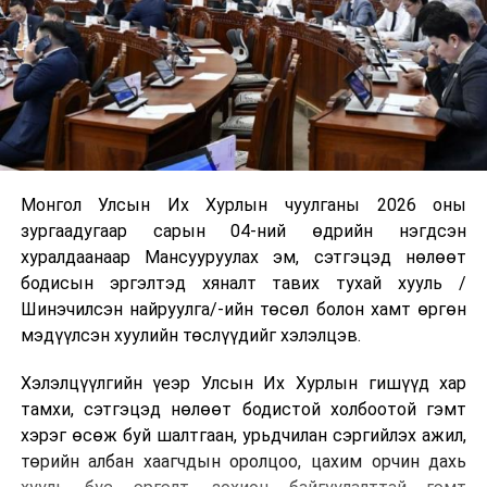
Монгол Улсын Их Хурлын чуулганы 2026 оны
зургаадугаар сарын 04-ний өдрийн нэгдсэн
хуралдаанаар Мансууруулах эм, сэтгэцэд нөлөөт
бодисын эргэлтэд хяналт тавих тухай хууль /
Шинэчилсэн найруулга/-ийн төсөл болон хамт өргөн
мэдүүлсэн хуулийн төслүүдийг хэлэлцэв.
Хэлэлцүүлгийн үеэр Улсын Их Хурлын гишүүд хар
тамхи, сэтгэцэд нөлөөт бодистой холбоотой гэмт
хэрэг өсөж буй шалтгаан, урьдчилан сэргийлэх ажил,
төрийн албан хаагчдын оролцоо, цахим орчин дахь