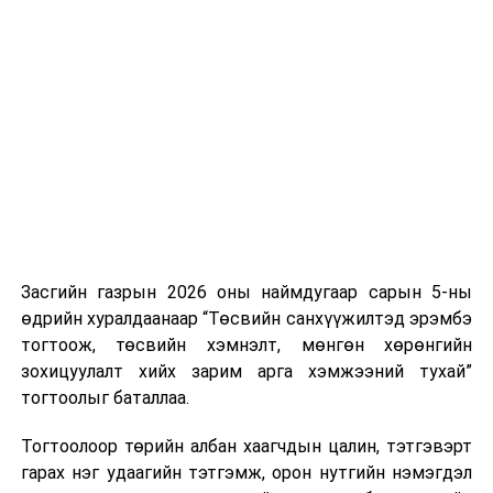
Хуулийг зөрчиж дуудлага хийсэн хувь хүнийг нэг
дуудлага тутамд 75 мянга хүртэлх евро, аж ахуйн
нэгжийг 375 мянга хүртэлх еврогоор торгох
боломжтой. Харин хэрэглэгч өөрөө зөвшөөрсөн,
эсвэл тухайн компанитай өмнө нь гэрээний
харилцаатай бөгөөд шинэ үйлчилгээ санал болгож
буй тохиолдолд хориг үйлчлэхгүй. Иргэд
зөвшөөрөлгүй дуудлагын талаар төрийн цахим
хуудсаар мэдээлэх боломжтой.
Засгийн газрын 2026 оны наймдугаар сарын 5-ны
Шинэ хууль Францын зах зээлд үйлчилдэг гадаадын
өдрийн хуралдаанаар “Төсвийн санхүүжилтэд эрэмбэ
дуудлагын төвүүдэд нөлөөлөхөөр байна. Тухайлбал,
тогтоож, төсвийн хэмнэлт, мөнгөн хөрөнгийн
Мароккогийн дуудлагын төвүүдийн орлогын 80 гаруй
зохицуулалт хийх зарим арга хэмжээний тухай”
хувь Францын зах зээлээс бүрддэг бөгөөд тус улсын
тогтоолыг баталлаа.
40–50 мянган ажлын байр эрсдэлд орж болзошгүйг
Мароккогийн хөдөлмөр эрхлэлтийн сайд мэдэгджээ.
Тогтоолоор төрийн албан хаагчдын цалин, тэтгэвэрт
гарах нэг удаагийн тэтгэмж, орон нутгийн нэмэгдэл