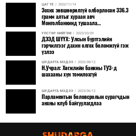
ЦАГ ҮЕ
2022/11/14
Зохих зөвшөөрөлгүй олборлосон 336.3
грамм алтыг хураан авч
Монголбанкинд тушаала...
УЛСТӨР НИЙГЭМ
2023/03/09
ДЭЭД ШҮҮХ: Улсын бүртгэлийн
гэрчилгээг дахин олгох боломжгүй гэж
үзлээ
ШУДАРГА МЭДЭЭ
2025/08/12
Н.Учрал: Хөгжлийн банкны ТУЗ-д
шахааны хүн томилохгүй
ШУДАРГА МЭДЭЭ
2023/06/12
Парламентын боловсролын сурагчдын
анхны клуб байгуулагдлаа