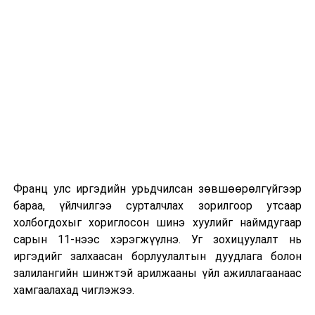
сургуулиуд дээр ажиллахгүй.
Их, дээд сургуулийн хичээл
2026 оны 9 дүгээр сарын 1-нээс цахимаар
эхэлнэ.
2026 оны 9 дүгээр сарын 14-нөөс танхимаар
үргэлжилнэ.
Оюутны дотуур байр
Франц улс иргэдийн урьдчилсан зөвшөөрөлгүйгээр
2026 оны 9 дүгээр сарын 13-наас оюутнуудыг
бараа, үйлчилгээ сурталчлах зорилгоор утсаар
дотуур байранд оруулж эхэлнэ.
холбогдохыг хориглосон шинэ хуулийг наймдугаар
Сургууль, цэцэрлэгийн үйл ажиллагааны
сарын 11-нээс хэрэгжүүлнэ. Уг зохицуулалт нь
зохицуулалт
иргэдийг залхаасан борлуулалтын дуудлага болон
залилангийн шинжтэй арилжааны үйл ажиллагаанаас
2026 оны 8 дугаар сарын 17–28-ны өдрүүдэд
хамгаалахад чиглэжээ.
нийслэлийн бүх сургууль, цэцэрлэгт ажлын