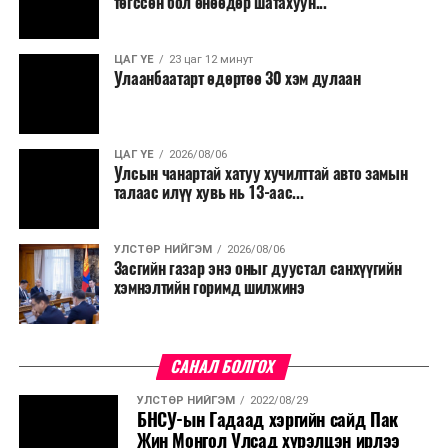
төгссөн бол өнөөдөр шатахуун...
ЦАГ ҮЕ
23 цаг 12 минут
Улаанбаатарт өдөртөө 30 хэм дулаан
ЦАГ ҮЕ
2026/08/06
Улсын чанартай хатуу хучилттай авто замын
талаас илүү хувь нь 13-аас...
УЛСТӨР НИЙГЭМ
2026/08/06
Засгийн газар энэ оныг дуустал санхүүгийн
хэмнэлтийн горимд шилжинэ
САНАЛ БОЛГОХ
УЛСТӨР НИЙГЭМ
2022/08/29
БНСУ-ын Гадаад хэргийн сайд Пак
Жин Монгол Улсад хүрэлцэн ирлээ