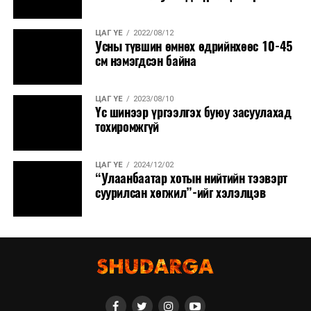
ЦАГ ҮЕ
2022/08/12
Усны түвшин өмнөх өдрийнхөөс 10-45
см нэмэгдсэн байна
ЦАГ ҮЕ
2023/08/10
Үс шинээр үргээлгэх буюу засуулахад
тохиромжгүй
ЦАГ ҮЕ
2024/12/02
“Улаанбаатар хотын нийтийн тээвэрт
суурилсан хөгжил”-ийг хэлэлцэв