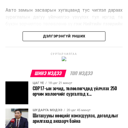
эрчим хүч үйлдвэрлэдэг.
Авто замын засварын хугацаанд тус чиглэл дараах
Ийнхүү лаг хатаах, шатаах технологийг лагийн
зураглалын дагуу үйлчилгээ үзүүлэх тул иргэд та
эзлэхүүнийг бууруулахын зэрэгцээ эрчим хүч
бүхэн зорчилтоо төлөвлөнө үү
гэж Нийтийн тээврийн
үйлдвэрлэх, нөөцийг дахин ашиглах чиглэлээр олон
бодлогын газраас мэдээллээ.
улсад өргөн ашиглаж байна.
ДЭЛГЭРЭНГҮЙ УНШИХ
СУРТАЛЧИЛГАА
ШИНЭ МЭДЭЭ
ТОП МЭДЭЭ
ЦАГ ҮЕ
18 цаг 21 минут
COP17-ын зочид, төлөөлөгчдөд үйлчлэх 250
орчим жолоочийг сургалтад х...
ШУДАРГА МЭДЭЭ
20 цаг 45 минут
Шатахууны нөөцийг нэмэгдүүлэх, доголдлыг
арилгахад анхаарч байна