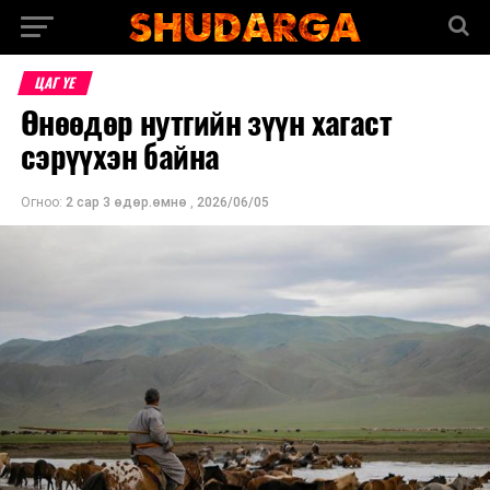
ЦАГ ҮЕ
Өнөөдөр нутгийн зүүн хагаст
сэрүүхэн байна
Огноо:
2 сар 3 өдөр.өмнө
,
2026/06/05