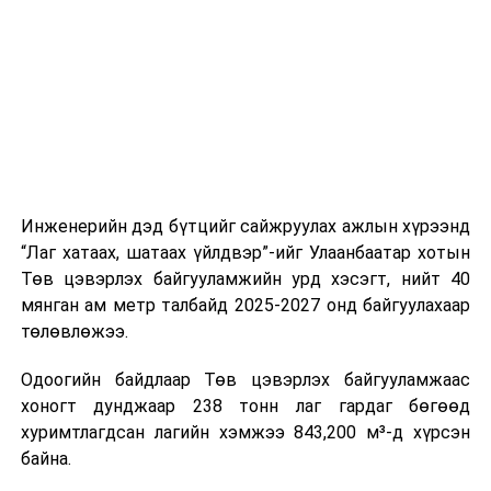
шат, маршрут, хөдөлгөөний зохион байгуулалт,
цагийн менежмент, мэдээлэл дамжуулах журам,
холбогдох байгууллагуудын уялдаа холбоо, аюулгүй
ажиллагааны чиглэлээр жолооч нарыг сургалт, арга
зүйгээр хангаж байна.
Мөн зам тээврийн осол, саатал болон бусад эрсдэл,
онцгой нөхцөл үүссэн үед авах арга хэмжээ, ачаалал
ихтэй нөхцөлд тайван, зөв, шуурхай шийдвэр гаргах,
Инженерийн дэд бүтцийг сайжруулах ажлын хүрээнд
өдөр тутмын ажлын бэлэн байдлыг хангах зэрэг
“Лаг хатаах, шатаах үйлдвэр”-ийг Улаанбаатар хотын
практик ур чадварыг сургалтын хөтөлбөрт тусгажээ.
Төв цэвэрлэх байгууламжийн урд хэсэгт, нийт 40
мянган ам метр талбайд 2025-2027 онд байгуулахаар
Сургалтыг танилцуулах лекц, асуулт-хариулт,
төлөвлөжээ.
жишээнд суурилсан сургалт, багаар ажиллах дасгал,
маршрут болон тээвэрлэлтийн урсгалын зураглалтай
Одоогийн байдлаар Төв цэвэрлэх байгууламжаас
танилцах, онцгой нөхцөлд ажиллах дадлага зэрэг
хоногт дунджаар 238 тонн лаг гардаг бөгөөд
онол, практик хосолсон хэлбэрээр зохион байгуулж
хуримтлагдсан лагийн хэмжээ 843,200 м³-д хүрсэн
байна.
байна.
Сургалтын үеэр COP17 олон улсын бага хурлыг