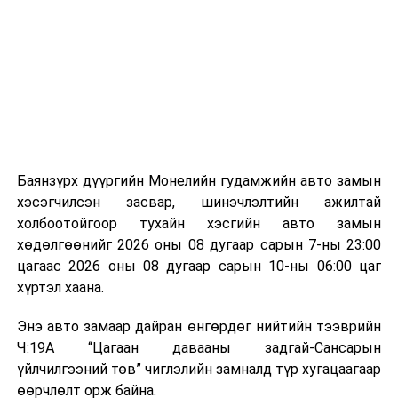
байгууламжаас гардаг лагийг байгаль орчинд аюулгүй
мэдээллээ.
аргаар боловсруулж, эзлэхүүнийг эрс бууруулах
зориулалттай. Лагийг өндөр температурт шатааснаар
эзлэхүүн нь 90 хүртэл хувиар буурч, бактери, вирус
болон бусад өвчин үүсгэгч бичил биетнийг устгах
боломжтой.
Түүнчлэн шаталтын явцад үүсэх дулааныг цахилгаан
болон дулааны эрчим хүч үйлдвэрлэхэд ашиглаж
Баянзүрх дүүргийн Монелийн гудамжийн авто замын
болдог. Зарим технологийн хувьд шаталтын дараа
хэсэгчилсэн засвар, шинэчлэлтийн ажилтай
үлдэх үнснээс фосфор зэрэг ашигт эрдсийг сэргээн
холбоотойгоор тухайн хэсгийн авто замын
авах боломжтой аж.
хөдөлгөөнийг 2026 оны 08 дугаар сарын 7-ны 23:00
цагаас 2026 оны 08 дугаар сарын 10-ны 06:00 цаг
Япон, Герман, Швейцар, Нидерланд, Өмнөд Солонгос
хүртэл хаана.
зэрэг улс лаг хатаах, шатаах технологийг ашиглаж
байна. Тухайлбал, Германд лаг шатаах үйлдвэрээс
Энэ авто замаар дайран өнгөрдөг нийтийн тээврийн
гарсан үнснээс фосфор сэргээн авах технологи
Ч:19А “Цагаан давааны задгай-Сансарын
ашигладаг бол Нидерландад төвлөрсөн лаг
үйлчилгээний төв” чиглэлийн замналд түр хугацаагаар
боловсруулах үйлдвэрүүдээр дулаан, цахилгаан
өөрчлөлт орж байна.