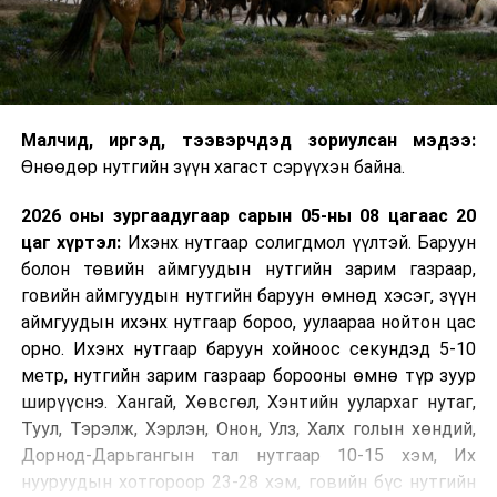
Малчид, иргэд, тээвэрчдэд зориулсан мэдээ:
Өнөөдөр нутгийн зүүн хагаст сэрүүхэн байна.
2026 оны зургаадугаар сарын 05-ны 08 цагаас 20
цаг хүртэл:
Ихэнх нутгаар солигдмол үүлтэй. Баруун
болон төвийн аймгуудын нутгийн зарим газраар,
говийн аймгуудын нутгийн баруун өмнөд хэсэг, зүүн
аймгуудын ихэнх нутгаар бороо, уулаараа нойтон цас
орно. Ихэнх нутгаар баруун хойноос секундэд 5-10
метр, нутгийн зарим газраар борооны өмнө түр зуур
ширүүснэ. Хангай, Хөвсгөл, Хэнтийн уулархаг нутаг,
Туул, Тэрэлж, Хэрлэн, Онон, Улз, Халх голын хөндий,
Дорнод-Дарьгангын тал нутгаар 10-15 хэм, Их
нууруудын хотгороор 23-28 хэм, говийн бүс нутгийн