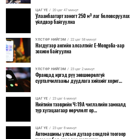
ЦАГ ҮЕ
20 цаг 47 минут
Улаанбаатарт хоногт 250 м³ лаг боловсруулах
үйлдвэр байгуулна
УЛСТӨР НИЙГЭМ
22 цаг 58 минут
Нэгдүгээр ангийн элсэлтийг E-Mongolia-аар
зохион байгуулна
УЛСТӨР НИЙГЭМ
23 цаг 2 минут
Францад иргэд рүү зөвшөөрөлгүй
сурталчилгааны дуудлага хийхийг хориг...
ЦАГ ҮЕ
23 цаг 6 минут
Нийтийн тээврийн Ч:19А чиглэлийн замналд
түр хугацаагаар өөрчлөлт ор...
ЦАГ ҮЕ
23 цаг 8 минут
Автомашины улсын дугаар сондгой тоогоор