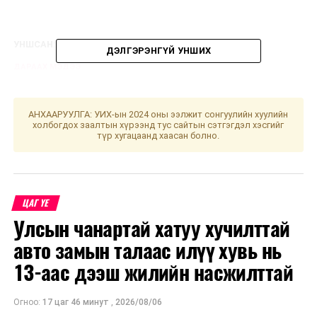
УНШСАН:
641
ДЭЛГЭРЭНГҮЙ УНШИХ
ДАРААХ МЭДЭЭ
Өнөөдөр нутгийн зүүн хагаст сэрүүхэн байна
ӨМНӨХ МЭДЭЭ
АНХААРУУЛГА: УИХ-ын 2024 оны ээлжит сонгуулийн хуулийн
Нийслэлийн нэг цэгийн үйлчилгээний төв болон 21
холбогдох заалтын хүрээнд тус сайтын сэтгэгдэл хэсгийг
аймагт 1072 хувьцааг өвлүүлнэ
түр хугацаанд хаасан болно.
ЦАГ ҮЕ
Улсын чанартай хатуу хучилттай
авто замын талаас илүү хувь нь
13-аас дээш жилийн насжилттай
Огноо:
17 цаг 46 минут
,
2026/08/06