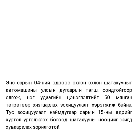
байна
гэж Зам, тээврийн яамнаас мэдээллээ.
Энэ сарын 04-ний өдрөөс эхлэн эхлэн шатахууныг
автомашины улсын дугаарын тэгш, сондгойгоор
олгож, нэг удаагийн цэнэглэлтийг 50 мянган
төгрөгөөр хязгаарлах зохицуулалт хэрэгжиж байна.
Тус зохицуулалт наймдугаар сарын 15-ны өдрийг
хүртэл үргэлжлэх бөгөөд шатахууны нөөцийг жигд
хуваарилах зорилготой.