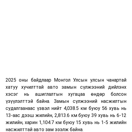
2025 оны байдлаар Монгол Улсын улсын чанартай
хатуу хучилттай авто замын сүлжээний дийлэнх
хэсэг нь ашиглалтын хугацаа өндөр болсон
үзүүлэлттэй байна. Замын сүлжээний насжилтын
судалгаанаас үзвэл нийт 4,038.5 км буюу 56 хувь нь
13-аас дээш жилийн, 2,813.6 км буюу 39 хувь нь 6-12
жилийн, харин 1,104.7 км буюу 15 хувь нь 1-5 жилийн
насжилттай авто зам эзэлж байна.