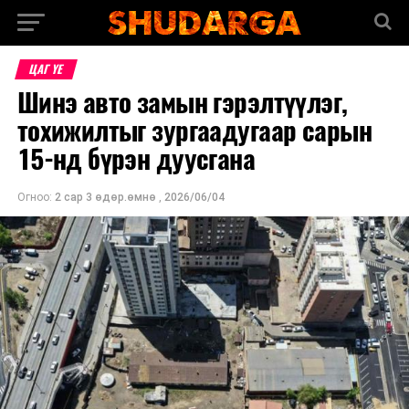
ЦАГ ҮЕ
Шинэ авто замын гэрэлтүүлэг,
тохижилтыг зургаадугаар сарын
15-нд бүрэн дуусгана
Огноо:
2 сар 3 өдөр.өмнө
,
2026/06/04