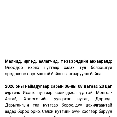
Малчид, иргэд, аялагчид, тээвэрчдийн анхааралд:
Өнөөдөр ихэнх нутгаар халах тул болзошгүй
эрсдэлээс сэрэмжтэй байхыг анхааруулж байна.
2026 оны наймдугаар сарын 06-ны 08 цагаас 20 цаг
хүртэл:
Ихэнх нутгаар солигдмол үүлтэй. Монгол-
Алтай, Хөвсгөлийн уулархаг нутаг, Дорнод-
Дарьгангын тал нутгаар бороо, дуу цахилгаантай
аадар бороо орно. Салхи нутгийн зүүн хэсгээр баруун