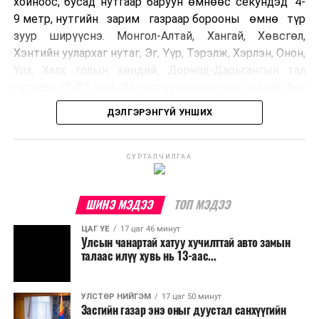
хойноос, бусад нутгаар баруун өмнөөс секундэд 4-
9 метр, нутгийн зарим газраар борооны өмнө түр
зуур ширүүснэ. Монгол-Алтай, Хангай, Хөвсгөл,
Хэнтийн уулархаг нутаг, Эг, Үүр, Тэрэлж, Хэрлэн, Онон,
Улз, Халх голын хөндий, Дорнод-Дарьгангын тал
нутгаар 22-27 хэм, Их нууруудын хотгор, говийн бүс
нутгийн өмнөд хэсгээр 34-39 хэм, бусад нутгаар 27-
ДЭЛГЭРЭНГҮЙ УНШИХ
32 хэм дулаан байна.
УЛААНБААТАР ХОТ ОРЧМООР:
СУРТАЛЧИЛГАА
Багавтар
үүлтэй. Бороо орохгүй. Салхи баруун
хойноос секундэд 4-9 метр. 27-29 хэм
ШИНЭ МЭДЭЭ
ТОП МЭДЭЭ
дулаан байна.
ЦАГ ҮЕ
17 цаг 46 минут
Улсын чанартай хатуу хучилттай авто замын
БАГАНУУР ОРЧМООР:
Багавтар үүлтэй.
талаас илүү хувь нь 13-аас...
Бороо орохгүй. Салхи баруун хойноос
секундэд 4-9 метр. 25-27 хэм дулаан
байна.
УЛСТӨР НИЙГЭМ
17 цаг 50 минут
Засгийн газар энэ оныг дуустал санхүүгийн