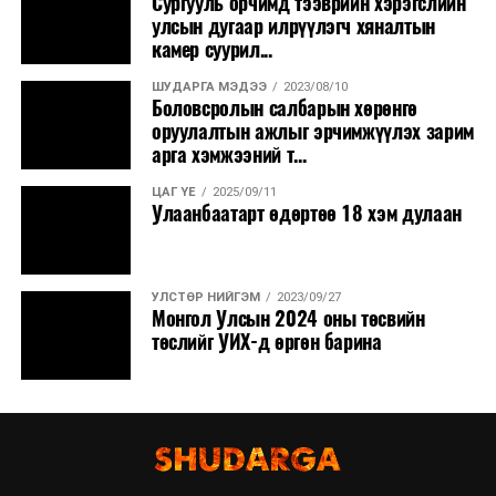
Сургууль орчимд тээврийн хэрэгслийн
нутгаар сэрүүснэ.
улсын дугаар илрүүлэгч хяналтын
камер суурил...
ШУДАРГА МЭДЭЭ
2023/08/10
Боловсролын салбарын хөрөнгө
оруулалтын ажлыг эрчимжүүлэх зарим
арга хэмжээний т...
ЦАГ ҮЕ
2025/09/11
Улаанбаатарт өдөртөө 18 хэм дулаан
УЛСТӨР НИЙГЭМ
2023/09/27
Монгол Улсын 2024 оны төсвийн
төслийг УИХ-д өргөн барина