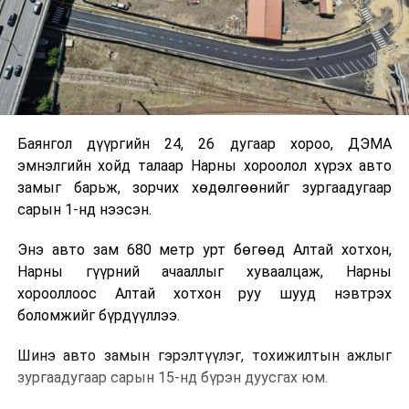
Баянгол дүүргийн 24, 26 дугаар хороо, ДЭМА
эмнэлгийн хойд талаар Нарны хороолол хүрэх авто
замыг барьж, зорчих хөдөлгөөнийг зургаадугаар
сарын 1-нд нээсэн.
Энэ авто зам 680 метр урт бөгөөд Алтай хотхон,
Нарны гүүрний ачааллыг хуваалцаж, Нарны
хорооллоос Алтай хотхон руу шууд нэвтрэх
боломжийг бүрдүүллээ.
Шинэ авто замын гэрэлтүүлэг, тохижилтын ажлыг
зургаадугаар сарын 15-нд бүрэн дуусгах юм.