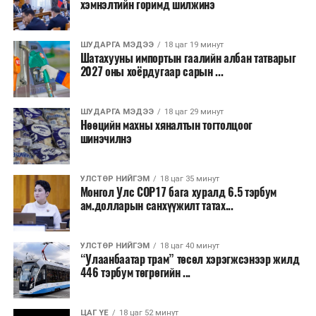
хэмнэлтийн горимд шилжинэ
ТЭРЭЛЖ ОРЧМООР:
Багавтар үүлтэй.
Бороо орохгүй. Салхи баруун хойноос
секундэд 4-9 метр. 25-27 хэм дулаан
ШУДАРГА МЭДЭЭ
18 цаг 19 минут
байна.
Шатахууны импортын гаалийн албан татварыг
2027 оны хоёрдугаар сарын ...
2026 оны наймдугаар сарын 07-ноос
2026 оны наймдугаар сарын 11-нийг хүртэлх
ШУДАРГА МЭДЭЭ
18 цаг 29 минут
Нөөцийн махны хяналтын тогтолцоог
цаг агаарын урьдчилсан төлөв
шинэчилнэ
Наймдугаар сарын 7-нд баруун болон төвийн
аймгуудын нутгийн хойд хэсгээр, 8-нд баруун
УЛСТӨР НИЙГЭМ
18 цаг 35 минут
Монгол Улс COP17 бага хуралд 6.5 тэрбум
аймгуудын нутгийн хойд хэсэг, төвийн
ам.долларын санхүүжилт татах...
аймгуудын нутгийн зарим газраар, 9-нд баруун
аймгуудын нутгийн зүүн, говийн аймгуудын
нутгийн хойд, зүүн аймгуудын нутгийн баруун
УЛСТӨР НИЙГЭМ
18 цаг 40 минут
“Улаанбаатар трам” төсөл хэрэгжсэнээр жилд
хэсэг, төвийн аймгуудын ихэнх нутгаар, 10-нд
446 тэрбум төгрөгийн ...
төв, зүүн, говийн аймгуудын ихэнх нутгаар
бороо, дуу цахилгаантай аадар бороо орно. Салхи
ихэнх хугацаанд секундэд 5-10 метр, 9-нд
ЦАГ ҮЕ
18 цаг 52 минут