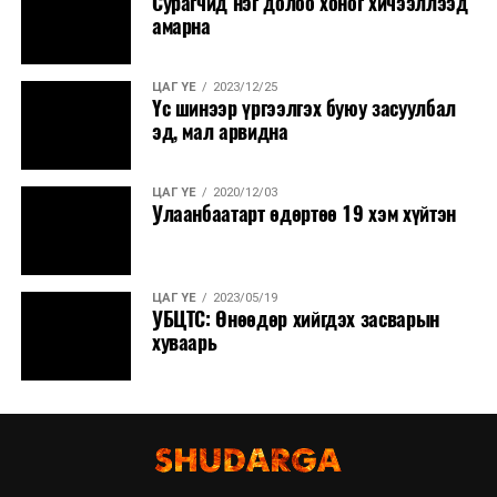
Сурагчид нэг долоо хоног хичээллээд
амарна
ЦАГ ҮЕ
2023/12/25
Үс шинээр үргээлгэх буюу засуулбал
эд, мал арвидна
ЦАГ ҮЕ
2020/12/03
Улаанбаатарт өдөртөө 19 хэм хүйтэн
ЦАГ ҮЕ
2023/05/19
УБЦТС: Өнөөдөр хийгдэх засварын
хуваарь