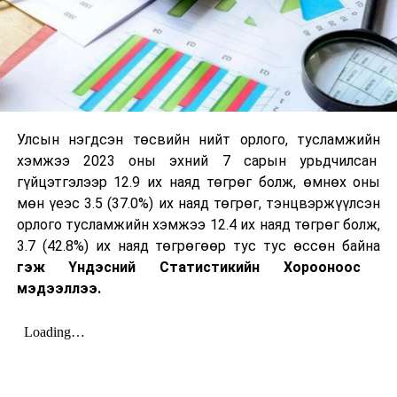
Улсын нэгдсэн төсвийн нийт орлого, тусламжийн
хэмжээ 2023 оны эхний 7 сарын урьдчилсан
гүйцэтгэлээр 12.9 их наяд төгрөг болж, өмнөх оны
мөн үеэс 3.5 (37.0%) их наяд төгрөг, тэнцвэржүүлсэн
орлого тусламжийн хэмжээ 12.4 их наяд төгрөг болж,
3.7 (42.8%) их наяд төгрөгөөр тус тус өссөн байна
гэж Үндэсний Статистикийн Хорооноос
мэдээллээ.