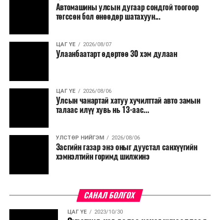
Автомашины улсын дугаар сондгой тоогоор
төгссөн бол өнөөдөр шатахуун...
ЦАГ ҮЕ
2026/08/07
Улаанбаатарт өдөртөө 30 хэм дулаан
ЦАГ ҮЕ
2026/08/06
Улсын чанартай хатуу хучилттай авто замын
талаас илүү хувь нь 13-аас...
УЛСТӨР НИЙГЭМ
2026/08/06
Засгийн газар энэ оныг дуустал санхүүгийн
хэмнэлтийн горимд шилжинэ
САНАЛ БОЛГОХ
ЦАГ ҮЕ
2023/10/30