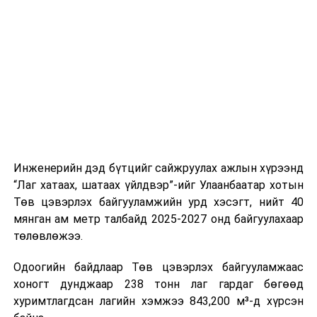
буудал болон арга хэмжээний байршилд хүргэх үе
шат, маршрут, хөдөлгөөний зохион байгуулалт,
цагийн менежмент, мэдээлэл дамжуулах журам,
холбогдох байгууллагуудын уялдаа холбоо, аюулгүй
ажиллагааны чиглэлээр жолооч нарыг сургалт, арга
зүйгээр хангаж байна.
Мөн зам тээврийн осол, саатал болон бусад эрсдэл,
онцгой нөхцөл үүссэн үед авах арга хэмжээ, ачаалал
ихтэй нөхцөлд тайван, зөв, шуурхай шийдвэр гаргах,
Инженерийн дэд бүтцийг сайжруулах ажлын хүрээнд
өдөр тутмын ажлын бэлэн байдлыг хангах зэрэг
“Лаг хатаах, шатаах үйлдвэр”-ийг Улаанбаатар хотын
практик ур чадварыг сургалтын хөтөлбөрт тусгажээ.
Төв цэвэрлэх байгууламжийн урд хэсэгт, нийт 40
мянган ам метр талбайд 2025-2027 онд байгуулахаар
Сургалтыг танилцуулах лекц, асуулт-хариулт,
төлөвлөжээ.
жишээнд суурилсан сургалт, багаар ажиллах дасгал,
маршрут болон тээвэрлэлтийн урсгалын зураглалтай
Одоогийн байдлаар Төв цэвэрлэх байгууламжаас
танилцах, онцгой нөхцөлд ажиллах дадлага зэрэг
хоногт дунджаар 238 тонн лаг гардаг бөгөөд
онол, практик хосолсон хэлбэрээр зохион байгуулж
хуримтлагдсан лагийн хэмжээ 843,200 м³-д хүрсэн
байна.