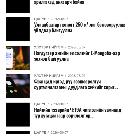
арилгахад анхаарч байна
ЦАГ ҮЕ
2026/08/07
Улаанбаатарт хоногт 250 м³ лаг боловсруулах
үйлдвэр байгуулна
УЛСТӨР НИЙГЭМ
2026/08/07
Нэгдүгээр ангийн элсэлтийг E-Mongolia-аар
зохион байгуулна
УЛСТӨР НИЙГЭМ
2026/08/07
Францад иргэд рүү зөвшөөрөлгүй
сурталчилгааны дуудлага хийхийг хориг...
ЦАГ ҮЕ
2026/08/07
Нийтийн тээврийн Ч:19А чиглэлийн замналд
түр хугацаагаар өөрчлөлт ор...
ЦАГ ҮЕ
2026/08/07