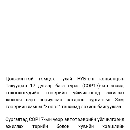
ДАРААХ МЭДЭЭ
“UB Food festival 2023” наймдугаар сарын 18-20-нд
Сүхбаатарын талбайд болно
ӨМНӨХ МЭДЭЭ
Нийслэлийн цэцэрлэгийн цахим бүртгэл дуусахад 4
хоног үлдлээ
Цөлжилттэй тэмцэх тухай НҮБ-ын конвенцын
Талуудын 17 дугаар бага хурал (COP17)-ын зочид,
төлөөлөгчдийн тээврийн үйлчилгээнд ажиллах
жолооч нарт зориулсан нэгдсэн сургалтыг Зам,
тээврийн яамны “Хөсөг” танхимд зохион байгууллаа.
Сургалтад COP17-ын үеэр автотээврийн үйлчилгээнд
ажиллах төрийн болон хувийн хэвшлийн