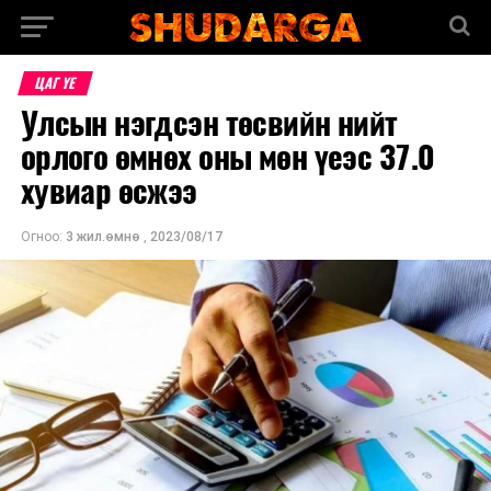
ЦАГ ҮЕ
Улсын нэгдсэн төсвийн нийт
орлого өмнөх оны мөн үеэс 37.0
хувиар өсжээ
Огноо:
3 жил.өмнө
,
2023/08/17