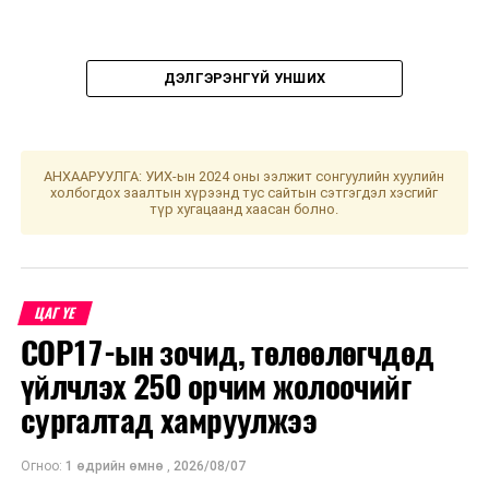
ДЭЛГЭРЭНГҮЙ УНШИХ
АНХААРУУЛГА: УИХ-ын 2024 оны ээлжит сонгуулийн хуулийн
холбогдох заалтын хүрээнд тус сайтын сэтгэгдэл хэсгийг
түр хугацаанд хаасан болно.
ЦАГ ҮЕ
COP17-ын зочид, төлөөлөгчдөд
үйлчлэх 250 орчим жолоочийг
сургалтад хамруулжээ
Огноо:
1 өдрийн өмнө
,
2026/08/07
УНШСАН:
1467