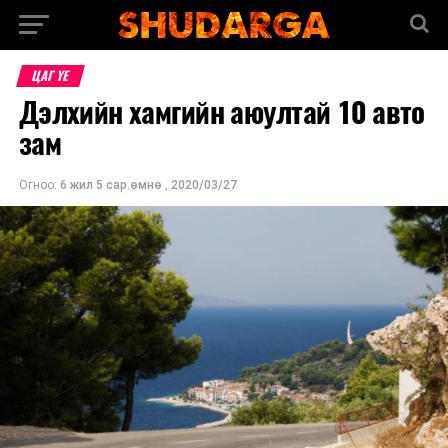
ЦАГ ҮЕ
Дэлхийн хамгийн аюултай 10 авто
зам
Огноо:
6 жил 5 сар.өмнө
,
2020/03/27