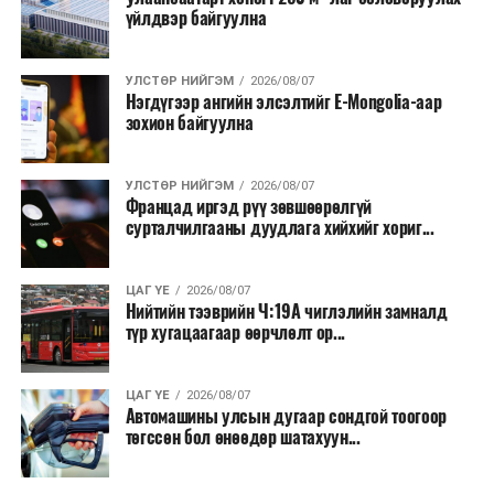
үйлдвэр байгуулна
УЛСТӨР НИЙГЭМ
2026/08/07
Нэгдүгээр ангийн элсэлтийг E-Mongolia-аар
зохион байгуулна
УЛСТӨР НИЙГЭМ
2026/08/07
Францад иргэд рүү зөвшөөрөлгүй
сурталчилгааны дуудлага хийхийг хориг...
ЦАГ ҮЕ
2026/08/07
Нийтийн тээврийн Ч:19А чиглэлийн замналд
түр хугацаагаар өөрчлөлт ор...
ЦАГ ҮЕ
2026/08/07
Автомашины улсын дугаар сондгой тоогоор
төгссөн бол өнөөдөр шатахуун...