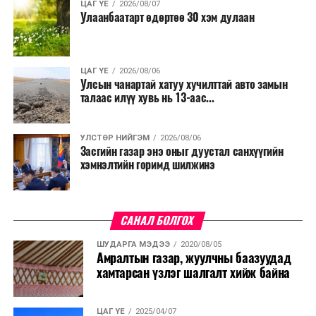
ЦАГ ҮЕ
2026/08/07
Улаанбаатарт өдөртөө 30 хэм дулаан
ЦАГ ҮЕ
2026/08/06
Улсын чанартай хатуу хучилттай авто замын
талаас илүү хувь нь 13-аас...
УЛСТӨР НИЙГЭМ
2026/08/06
Засгийн газар энэ оныг дуустал санхүүгийн
хэмнэлтийн горимд шилжинэ
САНАЛ БОЛГОХ
ШУДАРГА МЭДЭЭ
2020/08/05
Амралтын газар, жуулчны баазуудад
хамтарсан үзлэг шалгалт хийж байна
ЦАГ ҮЕ
2025/04/07