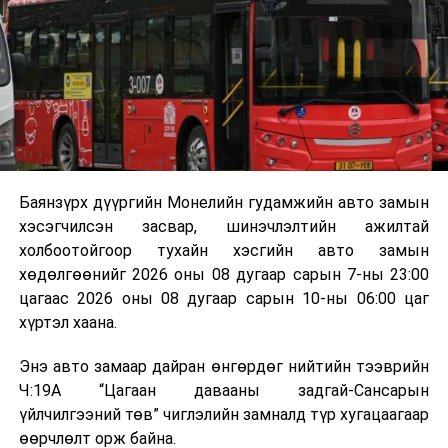
байгууламжаас гардаг лагийг байгаль орчинд аюулгүй
мэдээллээ.
аргаар боловсруулж, эзлэхүүнийг эрс бууруулах
зориулалттай. Лагийг өндөр температурт шатааснаар
эзлэхүүн нь 90 хүртэл хувиар буурч, бактери, вирус
болон бусад өвчин үүсгэгч бичил биетнийг устгах
боломжтой.
Түүнчлэн шаталтын явцад үүсэх дулааныг цахилгаан
болон дулааны эрчим хүч үйлдвэрлэхэд ашиглаж
Баянзүрх дүүргийн Монелийн гудамжийн авто замын
болдог. Зарим технологийн хувьд шаталтын дараа
хэсэгчилсэн засвар, шинэчлэлтийн ажилтай
үлдэх үнснээс фосфор зэрэг ашигт эрдсийг сэргээн
холбоотойгоор тухайн хэсгийн авто замын
авах боломжтой аж.
хөдөлгөөнийг 2026 оны 08 дугаар сарын 7-ны 23:00
цагаас 2026 оны 08 дугаар сарын 10-ны 06:00 цаг
Япон, Герман, Швейцар, Нидерланд, Өмнөд Солонгос
хүртэл хаана.
зэрэг улс лаг хатаах, шатаах технологийг ашиглаж
байна. Тухайлбал, Германд лаг шатаах үйлдвэрээс
Энэ авто замаар дайран өнгөрдөг нийтийн тээврийн
гарсан үнснээс фосфор сэргээн авах технологи
Ч:19А “Цагаан давааны задгай-Сансарын
ашигладаг бол Нидерландад төвлөрсөн лаг
үйлчилгээний төв” чиглэлийн замналд түр хугацаагаар
боловсруулах үйлдвэрүүдээр дулаан, цахилгаан
өөрчлөлт орж байна.