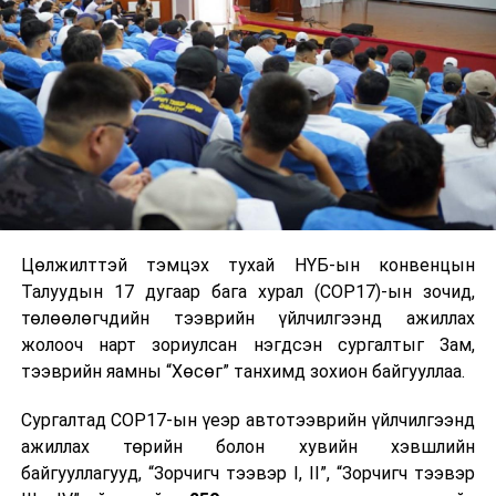
өртдөг байв. Тухайн үед тээврийн 2700 нэгж
хэрэгсэл устгагджээ. Харин амь үрэгдсэн хүмүүсийн
тоог тодорхой тогтоогоогүй боловч шинжээчдийн
тооцоолсноор, «Үхлийн зам» дээр 300-гаас 10 мянга
хүртэл хүн амь насаа алдсан байна.
4. Хархорум зам. Энэ зам нь Хунжерабын даваагаар
4693 метрийн өндөрт Хятад, Пакистаныг холбодог
Цөлжилттэй тэмцэх тухай НҮБ-ын конвенцын
бөгөөд эртний Торгоны замын чиглэлээр явдаг
Талуудын 17 дугаар бага хурал (COP17)-ын зочид,
байна. Замын Пакистаны нутаг дэвсгэр дээгүүрх
төлөөлөгчдийн тээврийн үйлчилгээнд ажиллах
хэсэг нь засаагүй шороон болдог учраас үер, хөрсний
жолооч нарт зориулсан нэгдсэн сургалтыг Зам,
гулгалтад өртөх нь их байдаг ажээ. «Найрамдлын
тээврийн яамны “Хөсөг” танхимд зохион байгууллаа.
зам» гэж нэрлэдэг энэхүү замыг барих үеэр
Пакистаны 810, Хятадын 82 ажилчин амиа алдсан
Сургалтад COP17-ын үеэр автотээврийн үйлчилгээнд
байна.
ажиллах төрийн болон хувийн хэвшлийн
байгууллагууд, “Зорчигч тээвэр I, II”, “Зорчигч тээвэр