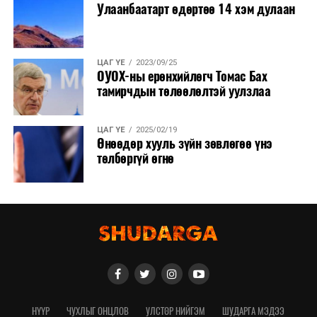
Улаанбаатарт өдөртөө 14 хэм дулаан
ЦАГ ҮЕ
2023/09/25
ОУОХ-ны ерөнхийлөгч Томас Бах
тамирчдын төлөөлөлтэй уулзлаа
ЦАГ ҮЕ
2025/02/19
Өнөөдөр хууль зүйн зөвлөгөө үнэ
төлбөргүй өгнө
НҮҮР
ЧУХЛЫГ ОНЦЛОВ
УЛСТӨР НИЙГЭМ
ШУДАРГА МЭДЭЭ