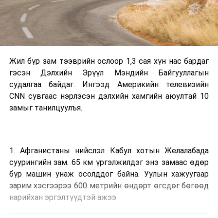
Жил бүр зам тээврийн ослоор 1,3 сая хүн нас бардаг
гэсэн Дэлхийн Эрүүл Мэндийн Байгууллагын
судалгаа байдаг. Ингээд Америкийн телевизийн
CNN сувгаас нэрлэсэн дэлхийн хамгийн аюултай 10
замыг танилцуулъя.
1. Афганистаны нийслэл Кабул хотын Желалабада
суурингийн зам. 65 км үргэлжилдэг энэ замаас өдөр
бүр машин унаж осолддог байна. Уулын хажуугаар
зарим хэсгээрээ 600 метрийн өндөрт өгсдөг бөгөөд
нарийхан эргэлтүүдтэй ажээ.