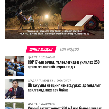
ШИНЭ МЭДЭЭ
ТОП МЭДЭЭ
ЦАГ ҮЕ
2026/08/07
COP17-ын зочид, төлөөлөгчдөд үйлчлэх 250
орчим жолоочийг сургалтад х...
ШУДАРГА МЭДЭЭ
2026/08/07
Шатахууны нөөцийг нэмэгдүүлэх, доголдлыг
арилгахад анхаарч байна
ЦАГ ҮЕ
2026/08/07
Улаанбаатарт хоногт 250 м³ лаг боловсруулах