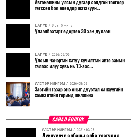
Автомашины улсын дугаар сондгой тоогоор
Мөн бүх шатны төсвийн ерөнхийлөн захирагч нарт
төгссөн бол өнөөдөр шатахуун...
салбар бүрдээ урсгал зардлыг 20 хувиар бууруулах,
нөхөн томилгоо хийхгүй байх, аялал, амралт, зугаалга,
ЦАГ ҮЕ
8 цаг 5 минут
хамт олны урлаг, спортын арга хэмжээг зохион
Улаанбаатарт өдөртөө 30 хэм дулаан
байгуулахгүй байх, төрийн албанд шинэ орон тоо бий
болгохгүй байх, эрчим хүчний хэрэглээг хэмнэх, хурал,
сургалтыг цахим хэлбэрт шилжүүлэх, төрийн албан
ЦАГ ҮЕ
2026/08/06
хаагчдыг зарим өдрүүдэд цахимаар ажиллуулах арга
Улсын чанартай хатуу хучилттай авто замын
хэмжээг үргэлжлүүлэхийг үүрэг болголоо.
талаас илүү хувь нь 13-аас...
Төсвийн сахилга бат сайжирч, эдийн засгийн нөхцөл
УЛСТӨР НИЙГЭМ
2026/08/06
байдал хэвийн болсон тохиолдолд эдгээр
Засгийн газар энэ оныг дуустал санхүүгийн
хязгаарлалтыг үе шаттайгаар сулруулах юм.
хэмнэлтийн горимд шилжинэ
САНАЛ БОЛГОХ
УЛСТӨР НИЙГЭМ
2021/10/05
Дүйцүүлэх албаны алба хаагчдад