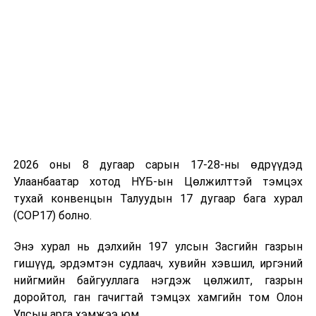
гүйцэтгэгч Б.Мөнхбат дараах үүрэг даалгаврыг
өглөө.
Дүүргийн Засаг дарга нар ногоон байгууламж,
орчны тохижилт, орон сууцны барилгын гадна
фасад засвар, шинэчлэлийн ажлыг
эрчимжүүлэх,
Сургууль, цэцэрлэгийн засвар, шинэчлэл, авто
болон явган замын ажлуудыг эрчимжүүлэх,
2026 оны 8 дугаар сарын 17-28-ны өдрүүдэд
Түлшний нөөц бүрдүүлэх, татан авах,
Улаанбаатар хотод НҮБ-ын Цөлжилттэй тэмцэх
өвөлжилтийн бэлтгэлийг шуурхай зохион
тухай конвенцын Талуудын 17 дугаар бага хурал
байгуулах,
(COP17) болно.
Орон нутгийн өмчийн барилга байгууламжид
Энэ хурал нь дэлхийн 197 улсын Засгийн газрын
өөрийн эзэмшлийн байргүй төрийн
гишүүд, эрдэмтэн судлаач, хувийн хэвшил, иргэний
байгууллагыг ашиглалтын зардлаар
нийгмийн байгууллага нэгдэж цөлжилт, газрын
байршуулах асуудлыг судалж, танилцуулах,
доройтол, ган гачигтай тэмцэх хамгийн том Олон
Засгийн газрын 2026 оны Мянганы сорилтын
Улсын арга хэмжээ юм.