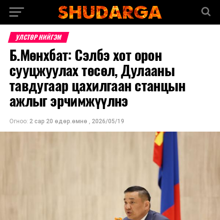
УЛСТӨР НИЙГЭМ
Б.Мөнхбат: Сэлбэ хот орон
сууцжуулах төсөл, Дулааны
тавдугаар цахилгаан станцын
ажлыг эрчимжүүлнэ
Огноо:
2 сар 20 өдөр.өмнө
,
2026/05/19