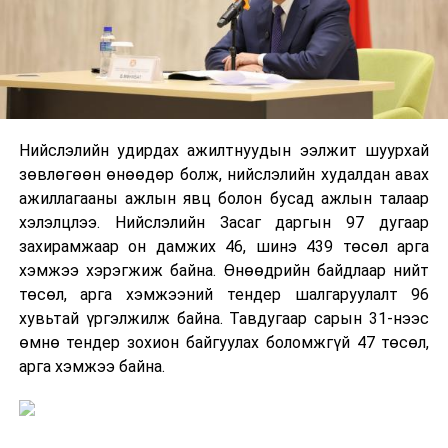
Нийслэлийн удирдах ажилтнуудын ээлжит шуурхай
зөвлөгөөн өнөөдөр болж, нийслэлийн худалдан авах
ажиллагааны ажлын явц болон бусад ажлын талаар
хэлэлцлээ. Нийслэлийн Засаг даргын 97 дугаар
захирамжаар он дамжих 46, шинэ 439 төсөл арга
хэмжээ хэрэгжиж байна. Өнөөдрийн байдлаар нийт
төсөл, арга хэмжээний тендер шалгаруулалт 96
хувьтай үргэлжилж байна. Тавдугаар сарын 31-нээс
өмнө тендер зохион байгуулах боломжгүй 47 төсөл,
арга хэмжээ байна.