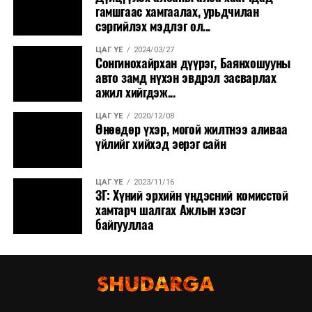
гамшгаас хамгаалах, урьдчилан
сэргийлэх мэдлэг ол...
ЦАГ ҮЕ
2024/03/27
Сонгинохайрхан дүүрэг, Баянхошууны
авто замд нүхэн эвдрэл засварлах
ажил хийгдэж...
ЦАГ ҮЕ
2020/12/08
Өнөөдөр үхэр, могой жилтнээ аливаа
үйлийг хийхэд эерэг сайн
ЦАГ ҮЕ
2023/11/16
ЗГ: Хүний эрхийн үндэсний комисстой
хамтарч шалгах Ажлын хэсэг
байгууллаа