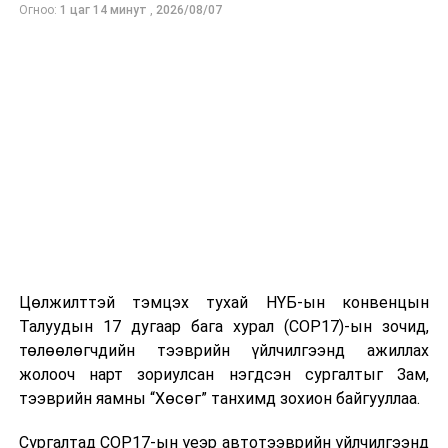
Огноо:
1 цаг 14 минут
,
2026/08/07
Цөлжилттэй тэмцэх тухай НҮБ-ын конвенцын
Талуудын 17 дугаар бага хурал (COP17)-ын зочид,
төлөөлөгчдийн тээврийн үйлчилгээнд ажиллах
жолооч нарт зориулсан нэгдсэн сургалтыг Зам,
тээврийн яамны “Хөсөг” танхимд зохион байгууллаа.
Сургалтад COP17-ын үеэр автотээврийн үйлчилгээнд