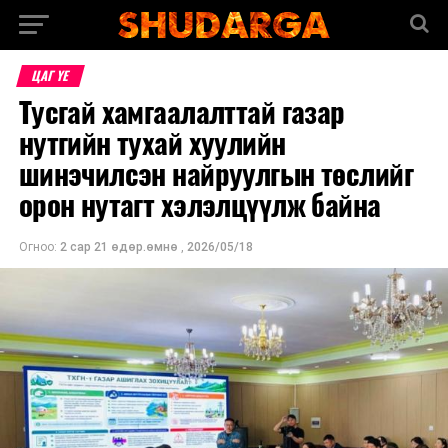
ЦАГ ҮЕ
Тусгай хамгаалалттай газар
нутгийн тухай хуулийн
шинэчилсэн найруулгын төслийг
орон нутагт хэлэлцүүлж байна
Огноо:
2 сар 21 өдөр.өмнө
,
2026/05/18