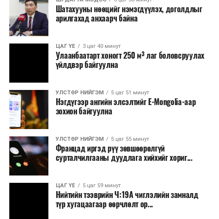
Шатахууны нөөцийг нэмэгдүүлэх, доголдлыг
арилгахад анхаарч байна
ЦАГ ҮЕ
3 цаг 40 минут
Улаанбаатарт хоногт 250 м³ лаг боловсруулах
үйлдвэр байгуулна
УЛСТӨР НИЙГЭМ
5 цаг 51 минут
Нэгдүгээр ангийн элсэлтийг E-Mongolia-аар
зохион байгуулна
УЛСТӨР НИЙГЭМ
5 цаг 55 минут
Францад иргэд рүү зөвшөөрөлгүй
сурталчилгааны дуудлага хийхийг хориг...
ЦАГ ҮЕ
5 цаг 59 минут
Нийтийн тээврийн Ч:19А чиглэлийн замналд
түр хугацаагаар өөрчлөлт ор...