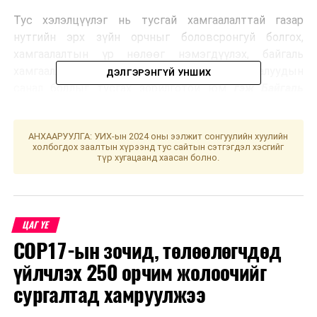
Тус хэлэлцүүлэг нь тусгай хамгаалалттай газар
нутгийн эрх зүйн орчныг боловсронгуй болгох,
хамгаалалтын үр нөлөөг нэмэгдүүлэх, байгаль
хамгааллын үйл ажиллагаанд оролцогч талуудын
ДЭЛГЭРЭНГҮЙ УНШИХ
санал бодлыг тусгах зорилготой юм
гэж Байгаль
орчин, уур амьсгалын өөрчлөлтийн яамнаас
мэдээллээ.
АНХААРУУЛГА: УИХ-ын 2024 оны ээлжит сонгуулийн хуулийн
холбогдох заалтын хүрээнд тус сайтын сэтгэгдэл хэсгийг
түр хугацаанд хаасан болно.
УНШСАН:
361
ДАРААХ МЭДЭЭ
Японы хөрөнгө оруулагчдыг урилаа
ӨМНӨХ МЭДЭЭ
ЦАГ ҮЕ
“МА” компанийн менежер Т.Д нарын 6 хүнийг
COP17-ын зочид, төлөөлөгчдөд
яллагдагчаар татан, мөрдөн шалгах ажиллагааг
явуулж байна
үйлчлэх 250 орчим жолоочийг
сургалтад хамруулжээ