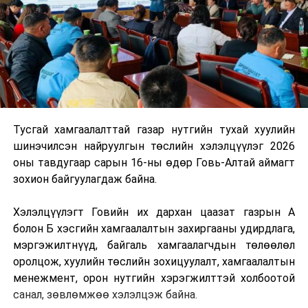
Тусгай хамгаалалттай газар нутгийн тухай хуулийн
шинэчилсэн найруулгын төслийн хэлэлцүүлэг 2026
оны тавдугаар сарын 16-ны өдөр Говь-Алтай аймагт
зохион байгуулагдаж байна.
Хэлэлцүүлэгт Говийн их дархан цаазат газрын А
болон Б хэсгийн хамгаалалтын захиргааны удирдлага,
мэргэжилтнүүд, байгаль хамгаалагчдын төлөөлөл
оролцож, хуулийн төслийн зохицуулалт, хамгаалалтын
менежмент, орон нутгийн хэрэгжилттэй холбоотой
санал, зөвлөмжөө хэлэлцэж байна.