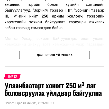
ажиллах төрийн болон хувийн хэвшлийн
байгууллагууд, “Зорчигч тээвэр I, II”, “Зорчигч тээвэр
III, IV”-ийн нийт
250 орчим жолооч
, тээврийн
хэрэгслийн зохион байгуулалт хариуцан ажиллах
албан хаагчид хамрагдаж байна.
Монгол Улсад зохион байгуулагдах олон улсын
хэмжээний энэхүү арга хэмжээний үеэр гадаадын
зочид, төлөөлөгчдөд аюулгүй, шуурхай, соёлтой,
ДЭЛГЭРЭНГҮЙ УНШИХ
мэргэжлийн түвшинд тээврийн үйлчилгээ үзүүлэх
бэлтгэлийг хангах нь сургалтын гол зорилго юм.
Сургалтаар COP17-ын ерөнхий ойлголт, ач холбогдол,
ЦАГ ҮЕ
зохион байгуулалтын онцлог, зочид, төлөөлөгчдийн
Улаанбаатарт хоногт 250 м³ лаг
ангилал, үйлчилгээний стандарт, жолооч нарын үүрэг
хариуцлага, сахилга бат, үйлчилгээний соёл, ёс зүй,
боловсруулах үйлдвэр байгуулна
мэргэжлийн харилцааны талаар нэгдсэн мэдээлэл
өгчээ.
Огноо:
3 цаг 40 минут
,
2026/08/07