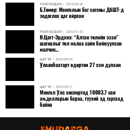
ҮЗЭЛ БОДОЛ
2019/08/28
Б.Төмөр: Монголын баг сагсны ДАШТ-д
зодоглох цаг ойрхон
ҮЗЭЛ БОДОЛ
2025/01/30
Ө.Цогт-Эрдэнэ: “Алтан төлийн эзэн”
шагналыг төл малаа сайн бойжуулсан
малчин...
ЦАГ ҮЕ
2023/08/04
Улаанбаатарт өдөртөө 27 хэм дулаан
ЦАГ ҮЕ
2023/09/11
Монгол Улс экспортод 10003.7 сая
ам.долларын бараа, түүхий эд гаргаад
байна