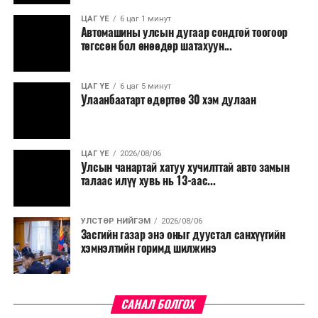
ЦАГ ҮЕ
6 цаг 1 минут
Автомашины улсын дугаар сондгой тоогоор
төгссөн бол өнөөдөр шатахуун...
ЦАГ ҮЕ
6 цаг 5 минут
Улаанбаатарт өдөртөө 30 хэм дулаан
ЦАГ ҮЕ
2026/08/06
Улсын чанартай хатуу хучилттай авто замын
талаас илүү хувь нь 13-аас...
УЛСТӨР НИЙГЭМ
2026/08/06
Засгийн газар энэ оныг дуустал санхүүгийн
хэмнэлтийн горимд шилжинэ
САНАЛ БОЛГОХ