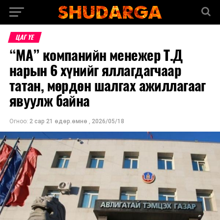
ЦАГ ҮЕ
“МА” компанийн менежер Т.Д
нарын 6 хүнийг яллагдагчаар
татан, мөрдөн шалгах ажиллагааг
явуулж байна
Огноо:
2 сар 21 өдөр.өмнө
,
2026/05/18