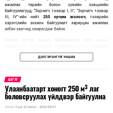
ажиллах төрийн болон хувийн хэвшлийн
байгууллагууд, “Зорчигч тээвэр I, II”, “Зорчигч тээвэр
III, IV”-ийн нийт
250 орчим жолооч
, тээврийн
хэрэгслийн зохион байгуулалт хариуцан ажиллах
албан хаагчид хамрагдаж байна.
Монгол Улсад зохион байгуулагдах олон улсын
хэмжээний энэхүү арга хэмжээний үеэр гадаадын
зочид, төлөөлөгчдөд аюулгүй, шуурхай, соёлтой,
ДЭЛГЭРЭНГҮЙ УНШИХ
мэргэжлийн түвшинд тээврийн үйлчилгээ үзүүлэх
бэлтгэлийг хангах нь сургалтын гол зорилго юм.
Сургалтаар COP17-ын ерөнхий ойлголт, ач холбогдол,
ЦАГ ҮЕ
зохион байгуулалтын онцлог, зочид, төлөөлөгчдийн
Улаанбаатарт хоногт 250 м³ лаг
ангилал, үйлчилгээний стандарт, жолооч нарын үүрэг
хариуцлага, сахилга бат, үйлчилгээний соёл, ёс зүй,
боловсруулах үйлдвэр байгуулна
мэргэжлийн харилцааны талаар нэгдсэн мэдээлэл
өгчээ.
Огноо:
3 цаг 22 минут
,
2026/08/07