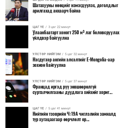
Шатахууны нөөцийг нэмэгдүүлэх, доголдлыг
арилгахад анхаарч байна
ЦАГ ҮЕ
3 цаг 22 минут
Улаанбаатарт хоногт 250 м³ лаг боловсруулах
үйлдвэр байгуулна
УЛСТӨР НИЙГЭМ
5 цаг 32 минут
Нэгдүгээр ангийн элсэлтийг E-Mongolia-аар
зохион байгуулна
УЛСТӨР НИЙГЭМ
5 цаг 37 минут
Францад иргэд рүү зөвшөөрөлгүй
сурталчилгааны дуудлага хийхийг хориг...
ЦАГ ҮЕ
5 цаг 41 минут
Нийтийн тээврийн Ч:19А чиглэлийн замналд
түр хугацаагаар өөрчлөлт ор...