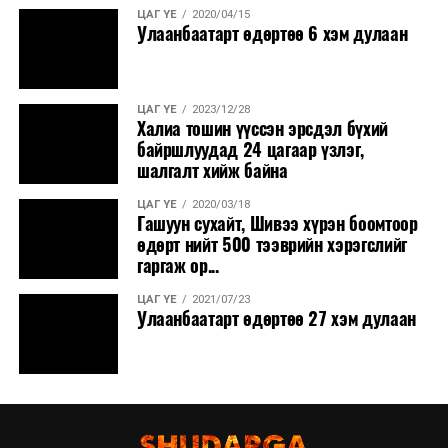
ЦАГ ҮЕ
2020/04/15
Улаанбаатарт өдөртөө 6 хэм дулаан
ЦАГ ҮЕ
2023/12/28
Халиа тошин үүссэн эрсдэл бүхий
байршлуудад 24 цагаар үзлэг,
шалгалт хийж байна
ЦАГ ҮЕ
2020/03/18
Гашуун сухайт, Шивээ хүрэн боомтоор
өдөрт нийт 500 тээврийн хэрэгслийг
гаргаж ор...
ЦАГ ҮЕ
2021/07/23
Улаанбаатарт өдөртөө 27 хэм дулаан