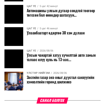
ЦАГ ҮЕ
5 цаг 42 минут
Автомашины улсын дугаар сондгой тоогоор
төгссөн бол өнөөдөр шатахуун...
ЦАГ ҮЕ
5 цаг 46 минут
Улаанбаатарт өдөртөө 30 хэм дулаан
ЦАГ ҮЕ
2026/08/06
Улсын чанартай хатуу хучилттай авто замын
талаас илүү хувь нь 13-аас...
УЛСТӨР НИЙГЭМ
2026/08/06
Засгийн газар энэ оныг дуустал санхүүгийн
хэмнэлтийн горимд шилжинэ
САНАЛ БОЛГОХ