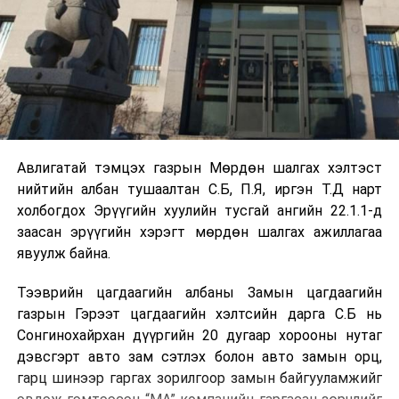
Авлигатай тэмцэх газрын Мөрдөн шалгах хэлтэст
нийтийн албан тушаалтан С.Б, П.Я, иргэн Т.Д нарт
холбогдох Эрүүгийн хуулийн тусгай ангийн 22.1.1-д
заасан эрүүгийн хэрэгт мөрдөн шалгах ажиллагаа
явуулж байна.
Тээврийн цагдаагийн албаны Замын цагдаагийн
газрын Гэрээт цагдаагийн хэлтсийн дарга С.Б нь
Сонгинохайрхан дүүргийн 20 дугаар хорооны нутаг
дэвсгэрт авто зам сэтлэх болон авто замын орц,
гарц шинээр гаргах зорилгоор замын байгууламжийг