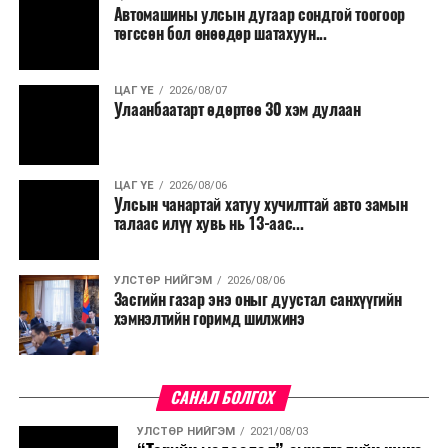
Автомашины улсын дугаар сондгой тоогоор
төгссөн бол өнөөдөр шатахуун...
ЦАГ ҮЕ
2026/08/07
Улаанбаатарт өдөртөө 30 хэм дулаан
ЦАГ ҮЕ
2026/08/06
Улсын чанартай хатуу хучилттай авто замын
талаас илүү хувь нь 13-аас...
УЛСТӨР НИЙГЭМ
2026/08/06
Засгийн газар энэ оныг дуустал санхүүгийн
хэмнэлтийн горимд шилжинэ
САНАЛ БОЛГОХ
УЛСТӨР НИЙГЭМ
2021/08/03