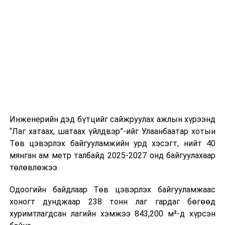
буудал болон арга хэмжээний байршилд хүргэх үе
шат, маршрут, хөдөлгөөний зохион байгуулалт,
цагийн менежмент, мэдээлэл дамжуулах журам,
холбогдох байгууллагуудын уялдаа холбоо, аюулгүй
ажиллагааны чиглэлээр жолооч нарыг сургалт, арга
зүйгээр хангаж байна.
Мөн зам тээврийн осол, саатал болон бусад эрсдэл,
онцгой нөхцөл үүссэн үед авах арга хэмжээ, ачаалал
ихтэй нөхцөлд тайван, зөв, шуурхай шийдвэр гаргах,
Инженерийн дэд бүтцийг сайжруулах ажлын хүрээнд
өдөр тутмын ажлын бэлэн байдлыг хангах зэрэг
“Лаг хатаах, шатаах үйлдвэр”-ийг Улаанбаатар хотын
практик ур чадварыг сургалтын хөтөлбөрт тусгажээ.
Төв цэвэрлэх байгууламжийн урд хэсэгт, нийт 40
мянган ам метр талбайд 2025-2027 онд байгуулахаар
Сургалтыг танилцуулах лекц, асуулт-хариулт,
төлөвлөжээ.
жишээнд суурилсан сургалт, багаар ажиллах дасгал,
маршрут болон тээвэрлэлтийн урсгалын зураглалтай
Одоогийн байдлаар Төв цэвэрлэх байгууламжаас
танилцах, онцгой нөхцөлд ажиллах дадлага зэрэг
хоногт дунджаар 238 тонн лаг гардаг бөгөөд
онол, практик хосолсон хэлбэрээр зохион байгуулж
хуримтлагдсан лагийн хэмжээ 843,200 м³-д хүрсэн
байна.