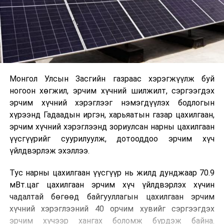
Монгол Улсын Засгийн газраас хэрэгжүүлж буй
ногоон хөгжил, эрчим хүчний шилжилт, сэргээгдэх
эрчим хүчний хэрэглээг нэмэгдүүлэх бодлогын
хүрээнд Гадаадын иргэн, харьяатын газар цахилгаан,
эрчим хүчний хэрэглээнд зориулсан нарны цахилгаан
үүсгүүрийг суурилуулж, дотооддоо эрчим хүч
үйлдвэрлэж эхэллээ.
Тус нарны цахилгаан үүсгүүр нь жилд дунджаар 70.9
мВт.цаг цахилгаан эрчим хүч үйлдвэрлэх хүчин
чадалтай бөгөөд байгууллагын цахилгаан эрчим
хүчний хэрэглээний 40 орчим хувийг сэргээгдэх
эрчим хүчээр хангах боломж бүрдэж байна.