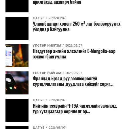
арилгахад анхаарч байна
ЦАГ ҮЕ
2026/08/07
Улаанбаатарт хоногт 250 м³ лаг боловсруулах
үйлдвэр байгуулна
УЛСТӨР НИЙГЭМ
2026/08/07
Нэгдүгээр ангийн элсэлтийг E-Mongolia-аар
зохион байгуулна
УЛСТӨР НИЙГЭМ
2026/08/07
Францад иргэд рүү зөвшөөрөлгүй
сурталчилгааны дуудлага хийхийг хориг...
ЦАГ ҮЕ
2026/08/07
Нийтийн тээврийн Ч:19А чиглэлийн замналд
түр хугацаагаар өөрчлөлт ор...
ЦАГ ҮЕ
2026/08/07