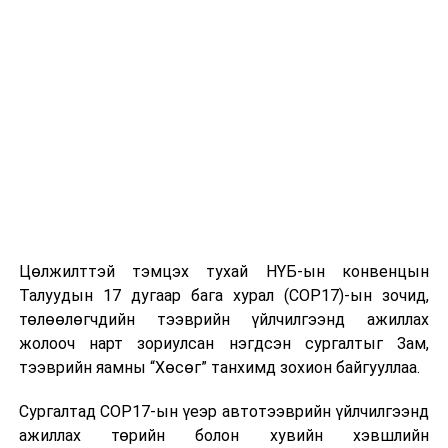
Цөлжилттэй тэмцэх тухай НҮБ-ын конвенцын
Талуудын 17 дугаар бага хурал (COP17)-ын зочид,
төлөөлөгчдийн тээврийн үйлчилгээнд ажиллах
жолооч нарт зориулсан нэгдсэн сургалтыг Зам,
тээврийн яамны “Хөсөг” танхимд зохион байгууллаа.
Сургалтад COP17-ын үеэр автотээврийн үйлчилгээнд
ажиллах төрийн болон хувийн хэвшлийн