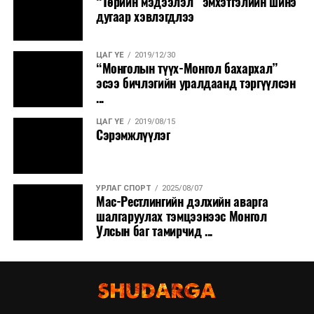
“Төрийн мэдээлэл” эмхэтгэлийн шинэ
дугаар хэвлэгдлээ
ЦАГ ҮЕ
2019/12/30
“Монголын түүх-Монгол бахархал”
эсээ бичлэгийн уралдаанд тэргүүлсэн
...
ЦАГ ҮЕ
2019/08/15
Сэрэмжлүүлэг
УРЛАГ СПОРТ
2025/08/07
Мас-Рестлингийн дэлхийн аварга
шалгаруулах тэмцээнээс Монгол
Улсын баг тамирчид ...