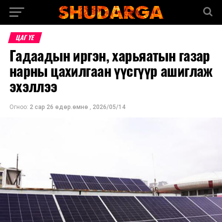
ЦАГ ҮЕ
Гадаадын иргэн, харьяатын газар
нарны цахилгаан үүсгүүр ашиглаж
эхэллээ
Огноо:
2 сар 26 өдөр.өмнө
,
2026/05/14