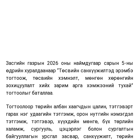
нэгжийг 375 мянга хүртэлх еврогоор торгох
боломжтой. Харин хэрэглэгч өөрөө зөвшөөрсөн,
эсвэл тухайн компанитай өмнө нь гэрээний
харилцаатай бөгөөд шинэ үйлчилгээ санал болгож
буй тохиолдолд хориг үйлчлэхгүй. Иргэд
зөвшөөрөлгүй дуудлагын талаар төрийн цахим
хуудсаар мэдээлэх боломжтой.
Засгийн газрын 2026 оны наймдугаар сарын 5-ны
Шинэ хууль Францын зах зээлд үйлчилдэг гадаадын
өдрийн хуралдаанаар “Төсвийн санхүүжилтэд эрэмбэ
дуудлагын төвүүдэд нөлөөлөхөөр байна. Тухайлбал,
тогтоож, төсвийн хэмнэлт, мөнгөн хөрөнгийн
Мароккогийн дуудлагын төвүүдийн орлогын 80 гаруй
зохицуулалт хийх зарим арга хэмжээний тухай”
хувь Францын зах зээлээс бүрддэг бөгөөд тус улсын
тогтоолыг баталлаа.
40–50 мянган ажлын байр эрсдэлд орж болзошгүйг
Мароккогийн хөдөлмөр эрхлэлтийн сайд мэдэгджээ.
Тогтоолоор төрийн албан хаагчдын цалин, тэтгэвэрт
гарах нэг удаагийн тэтгэмж, орон нутгийн нэмэгдэл
тэтгэмж, тэтгэвэр, хүүхдийн мөнгө, бүх төрлийн
халамж, сургууль, цэцэрлэг болон сургалтын
байгууллагын урсгал засвар, санхүүжилт, төрийн