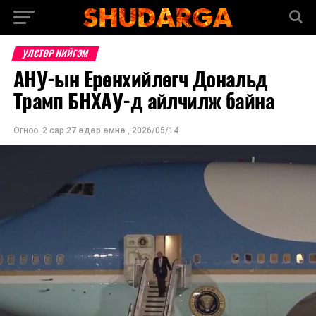
УЛСТӨР НИЙГЭМ
АНУ-ын Ерөнхийлөгч Дональд
Трамп БНХАУ-д айлчилж байна
Огноо:
2 сар 27 өдөр.өмнө
,
2026/05/14