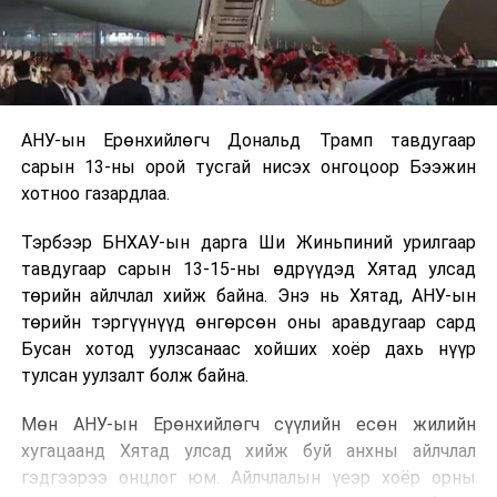
АНУ-ын Ерөнхийлөгч Дональд Трамп тавдугаар
сарын 13-ны орой тусгай нисэх онгоцоор Бээжин
хотноо газардлаа.
Тэрбээр БНХАУ-ын дарга Ши Жиньпиний урилгаар
тавдугаар сарын 13-15-ны өдрүүдэд Хятад улсад
төрийн айлчлал хийж байна. Энэ нь Хятад, АНУ-ын
төрийн тэргүүнүүд өнгөрсөн оны аравдугаар сард
Бусан хотод уулзсанаас хойших хоёр дахь нүүр
тулсан уулзалт болж байна.
Мөн АНУ-ын Ерөнхийлөгч сүүлийн есөн жилийн
хугацаанд Хятад улсад хийж буй анхны айлчлал
гэдгээрээ онцлог юм. Айлчлалын үеэр хоёр орны