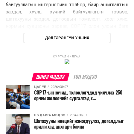
байгууллагын интернетийн төлбөр, байр ашиглалтын
зардал, хууль, хүчний байгууллагын тээвэр,
шатахууны зардал, дотоодын томилолт, хоол хүнс,
нормын хувцасны зардал, COP17 олон улсын бага
хурлын зардал, Засгийн газрын өр, орон нутгийн нөөц
ДЭЛГЭРЭНГҮЙ УНШИХ
хөрөнгийн санхүүжилтийг хэвийн үргэлжлүүлэхээр
шийдвэрлэжээ.
СУРТАЛЧИЛГАА
Харин дараах зардлыг хязгаарлахаар болсон байна.
Үүнд:
ШИНЭ МЭДЭЭ
ТОП МЭДЭЭ
Олон улсын болон Засгийн газрын
ЦАГ ҮЕ
2026/08/07
шийдвэртэйгээс бусад хурал, зөвлөгөөн, ой,
COP17-ын зочид, төлөөлөгчдөд үйлчлэх 250
тэмдэглэлт өдөр, найр наадам, соёлын арга
орчим жолоочийг сургалтад х...
хэмжээ;
Урьдчилан төлөвлөсөн төрийн өндөр албан
ШУДАРГА МЭДЭЭ
2026/08/07
Шатахууны нөөцийг нэмэгдүүлэх, доголдлыг
тушаалтны томилолтоос бусад гадаад
арилгахад анхаарч байна
томилолт, гадаадын зочин хүлээн авах зардал;