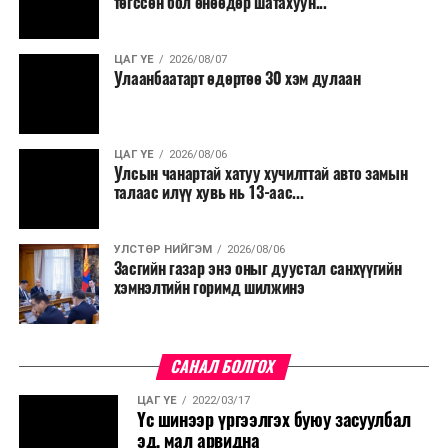
төгссөн бол өнөөдөр шатахуун...
салбар бүрдээ урсгал зардлыг 20 хувиар бууруулах,
нөхөн томилгоо хийхгүй байх, аялал, амралт, зугаалга,
ЦАГ ҮЕ
2026/08/07
хамт олны урлаг, спортын арга хэмжээг зохион
Улаанбаатарт өдөртөө 30 хэм дулаан
байгуулахгүй байх, төрийн албанд шинэ орон тоо бий
болгохгүй байх, эрчим хүчний хэрэглээг хэмнэх, хурал,
сургалтыг цахим хэлбэрт шилжүүлэх, төрийн албан
ЦАГ ҮЕ
2026/08/06
хаагчдыг зарим өдрүүдэд цахимаар ажиллуулах арга
Улсын чанартай хатуу хучилттай авто замын
хэмжээг үргэлжлүүлэхийг үүрэг болголоо.
талаас илүү хувь нь 13-аас...
Төсвийн сахилга бат сайжирч, эдийн засгийн нөхцөл
УЛСТӨР НИЙГЭМ
2026/08/06
байдал хэвийн болсон тохиолдолд эдгээр
Засгийн газар энэ оныг дуустал санхүүгийн
хязгаарлалтыг үе шаттайгаар сулруулах юм.
хэмнэлтийн горимд шилжинэ
САНАЛ БОЛГОХ
ЦАГ ҮЕ
2022/03/17
Үс шинээр үргээлгэх буюу засуулбал
эд, мал арвидна