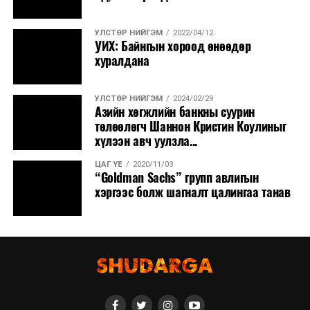
УЛСТӨР НИЙГЭМ
2022/04/12
УИХ: Байнгын хороод өнөөдөр
хуралдана
УЛСТӨР НИЙГЭМ
2024/02/29
Азийн хөгжлийн банкны суурин
төлөөлөгч Шаннон Кристин Коулиныг
хүлээн авч уулзла...
ЦАГ ҮЕ
2020/11/03
“Goldman Sachs” групп авлигын
хэргээс болж шагналт цалингаа танав