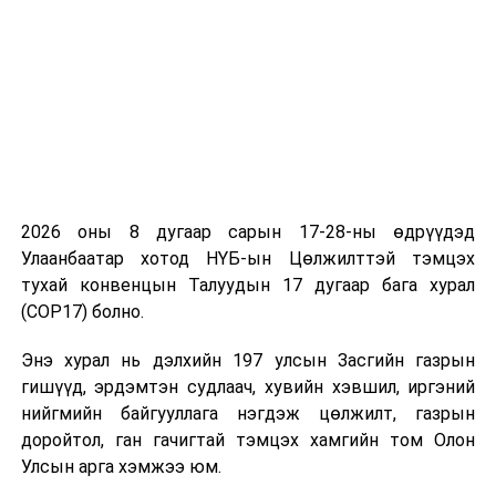
2026 оны 8 дугаар сарын 17-28-ны өдрүүдэд
Улаанбаатар хотод НҮБ-ын Цөлжилттэй тэмцэх
тухай конвенцын Талуудын 17 дугаар бага хурал
(COP17) болно.
Энэ хурал нь дэлхийн 197 улсын Засгийн газрын
гишүүд, эрдэмтэн судлаач, хувийн хэвшил, иргэний
нийгмийн байгууллага нэгдэж цөлжилт, газрын
доройтол, ган гачигтай тэмцэх хамгийн том Олон
Улсын арга хэмжээ юм.