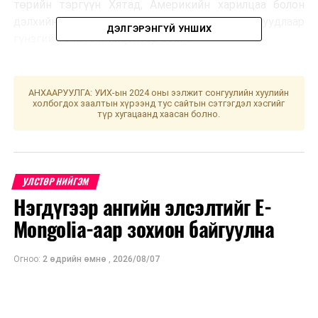
төрийн тэргүүн Хятад, Америкийн харилцаа болон
дэлхийн энх тайван, хөгжлийн чухал асуудлаар
ДЭЛГЭРЭНГҮЙ УНШИХ
гүнзгий санал солилцохоор байна.
УНШСАН:
553
АНХААРУУЛГА: УИХ-ын 2024 оны ээлжит сонгуулийн хуулийн
ДАРААХ МЭДЭЭ
холбогдох заалтын хүрээнд тус сайтын сэтгэгдэл хэсгийг
Гадаадын иргэн, харьяатын газар нарны цахилгаан
түр хугацаанд хаасан болно.
үүсгүүр ашиглаж эхэллээ
ӨМНӨХ МЭДЭЭ
Монгол, Серби улс хүнс, хөдөө аж ахуйн салбарт
хамтын ажиллагаагаа өргөжүүлнэ
УЛСТӨР НИЙГЭМ
Нэгдүгээр ангийн элсэлтийг E-
Mongolia-аар зохион байгуулна
Огноо:
2 өдрийн өмнө
,
2026/08/07