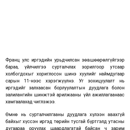
2026 оны 9 дүгээр сарын 1-нээс цахимаар
эхэлнэ.
2026 оны 9 дүгээр сарын 14-нөөс танхимаар
үргэлжилнэ.
Оюутны дотуур байр
Франц улс иргэдийн урьдчилсан зөвшөөрөлгүйгээр
2026 оны 9 дүгээр сарын 13-наас оюутнуудыг
бараа, үйлчилгээ сурталчлах зорилгоор утсаар
дотуур байранд оруулж эхэлнэ.
холбогдохыг хориглосон шинэ хуулийг наймдугаар
Сургууль, цэцэрлэгийн үйл ажиллагааны
сарын 11-нээс хэрэгжүүлнэ. Уг зохицуулалт нь
зохицуулалт
иргэдийг залхаасан борлуулалтын дуудлага болон
залилангийн шинжтэй арилжааны үйл ажиллагаанаас
2026 оны 8 дугаар сарын 17–28-ны өдрүүдэд
хамгаалахад чиглэжээ.
нийслэлийн бүх сургууль, цэцэрлэгт ажлын
Өмнө нь сурталчилгааны дуудлага хүлээн авахгүй
байранд элсэлт, бүртгэл болон бусад аливаа
байхыг хүссэн иргэд төрийн тусгай бүртгэлд утасны
арга хэмжээ зохион байгуулахгүй болно.
дугаараа оруулах шаардлагатай байсан ч зарим