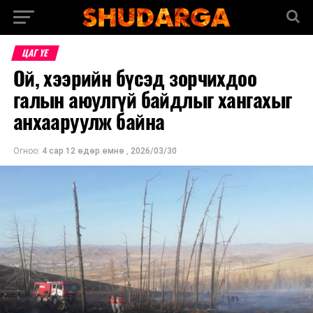
ЦАГ ҮЕ
Ой, хээрийн бүсэд зорчихдоо
галын аюулгүй байдлыг хангахыг
анхааруулж байна
Огноо:
4 сар 12 өдөр.өмнө
,
2026/03/30