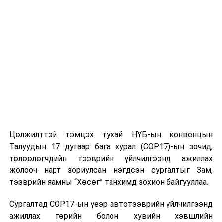
Цөлжилттэй тэмцэх тухай НҮБ-ын конвенцын
Талуудын 17 дугаар бага хурал (COP17)-ын зочид,
төлөөлөгчдийн тээврийн үйлчилгээнд ажиллах
жолооч нарт зориулсан нэгдсэн сургалтыг Зам,
тээврийн яамны “Хөсөг” танхимд зохион байгууллаа.
Сургалтад COP17-ын үеэр автотээврийн үйлчилгээнд
ажиллах төрийн болон хувийн хэвшлийн