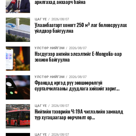
арилгахад анхаарч байна
ЦАГ ҮЕ
2026/08/07
Улаанбаатарт хоногт 250 м³ лаг боловсруулах
үйлдвэр байгуулна
УЛСТӨР НИЙГЭМ
2026/08/07
Нэгдүгээр ангийн элсэлтийг E-Mongolia-аар
зохион байгуулна
УЛСТӨР НИЙГЭМ
2026/08/07
Францад иргэд рүү зөвшөөрөлгүй
сурталчилгааны дуудлага хийхийг хориг...
ЦАГ ҮЕ
2026/08/07
Нийтийн тээврийн Ч:19А чиглэлийн замналд
түр хугацаагаар өөрчлөлт ор...
ЦАГ ҮЕ
2026/08/07