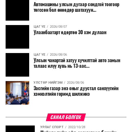
Автомашины улсын дугаар сондгой тоогоор
төгссөн бол өнөөдөр шатахуун...
ЦАГ ҮЕ
2026/08/07
Улаанбаатарт өдөртөө 30 хэм дулаан
ЦАГ ҮЕ
2026/08/06
Улсын чанартай хатуу хучилттай авто замын
талаас илүү хувь нь 13-аас...
УЛСТӨР НИЙГЭМ
2026/08/06
Засгийн газар энэ оныг дуустал санхүүгийн
хэмнэлтийн горимд шилжинэ
САНАЛ БОЛГОХ
УРЛАГ СПОРТ
2022/10/28