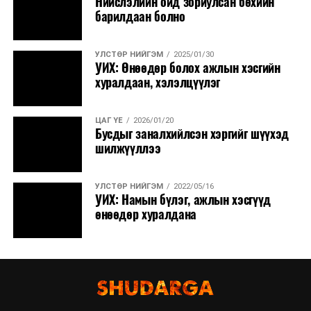
Нийслэлийн ойд зориулсан бөхийн
барилдаан болно
УЛСТӨР НИЙГЭМ
2025/01/30
УИХ: Өнөөдөр болох ажлын хэсгийн
хуралдаан, хэлэлцүүлэг
ЦАГ ҮЕ
2026/01/20
Бусдыг заналхийлсэн хэргийг шүүхэд
шилжүүллээ
УЛСТӨР НИЙГЭМ
2022/05/16
УИХ: Намын бүлэг, ажлын хэсгүүд
өнөөдөр хуралдана