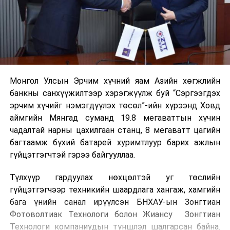
Монгол Улсын Эрчим хүчний яам Азийн хөгжлийн
банкны санхүүжилтээр хэрэгжүүлж буй “Сэргээгдэх
эрчим хүчийг нэмэгдүүлэх төсөл”-ийн хүрээнд Ховд
аймгийн Мянгад суманд 19.8 мегаваттын хүчин
чадалтай нарны цахилгаан станц, 8 мегаватт цагийн
багтаамж бүхий батарей хуримтлуур барих ажлын
гүйцэтгэгчтэй гэрээ байгууллаа.
Түлхүүр гардуулах нөхцөлтэй уг төслийн
гүйцэтгэгчээр техникийн шаардлага хангаж, хамгийн
бага үнийн санал ирүүлсэн БНХАУ-ын Зонгтиан
Фотоволтиак Технологи болон Жиансу Зонгтиан
Технологи компаниудын түншлэл шалгарсан байна.