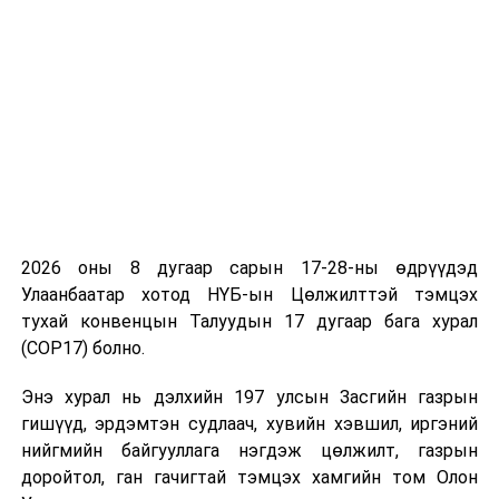
Мянгад суманд хэрэгжих энэхүү станц нь Баруун
бүсэд баригдаж буй сэргээгдэх эрчим хүчний тав
дахь эх үүсвэр юм. Өмнө нь 2022 онд Завхан аймгийн
Алдархаан суманд 5 мегаватт, Говь-Алтай аймгийн
Алтай суманд 0.6 мегаватт, 2023 онд Говь-Алтай
аймгийн Есөнбулаг суманд 10 мегаватт, 2024 онд
Хөвсгөл аймгийн Мөрөн суманд 10 мегаваттын
нарны цахилгаан станцуудыг ашиглалтад оруулжээ.
Мянгадын нарны цахилгаан станц ашиглалтад
2026 оны 8 дугаар сарын 17-28-ны өдрүүдэд
орсноор жилдээ 39.3 сая киловатт цаг цахилгаан
Улаанбаатар хотод НҮБ-ын Цөлжилттэй тэмцэх
эрчим хүч үйлдвэрлэх боломжтой бөгөөд Баруун
тухай конвенцын Талуудын 17 дугаар бага хурал
бүсийн ОХУ-аас импортлох цахилгаан эрчим хүчний
(COP17) болно.
хэмжээг ойролцоогоор 17 хувиар бууруулна гэж
тооцож байна. Үүний зэрэгцээ жил бүр 2 сая орчим
Энэ хурал нь дэлхийн 197 улсын Засгийн газрын
ам.долларын зардлыг хэмнэх, 34.6 мянган тонн
гишүүд, эрдэмтэн судлаач, хувийн хэвшил, иргэний
хүлэмжийн хийн ялгарлыг бууруулах ач холбогдолтой
нийгмийн байгууллага нэгдэж цөлжилт, газрын
юм.
доройтол, ган гачигтай тэмцэх хамгийн том Олон