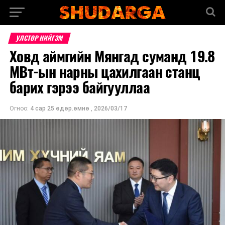
УЛСТӨР НИЙГЭМ
Ховд аймгийн Мянгад суманд 19.8
МВт-ын нарны цахилгаан станц
барих гэрээ байгууллаа
Огноо:
4 сар 25 өдөр.өмнө
,
2026/03/17