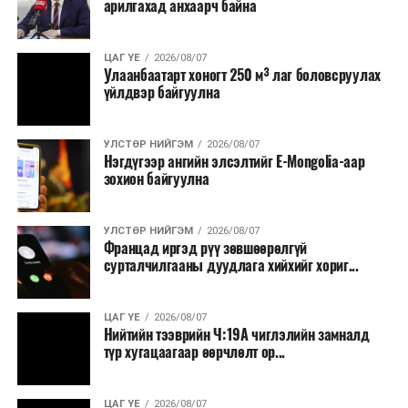
арилгахад анхаарч байна
томилолт, гадаадын зочин хүлээн авах зардал;
Зайлшгүй шаардлагагүй тоног төхөөрөмж,
ЦАГ ҮЕ
2026/08/07
тавилга, автомашин худалдан авах;
Улаанбаатарт хоногт 250 м³ лаг боловсруулах
үйлдвэр байгуулна
Батлан хамгаалах, хууль зүйн салбараас бусад
сургалт, дадлага;
УЛСТӨР НИЙГЭМ
2026/08/07
Хуулиар заавал мэдээлэхээс бусад кино,
Нэгдүгээр ангийн элсэлтийг E-Mongolia-аар
контент, хэвлэлийн зардал;
зохион байгуулна
Заавал олгохоос бусад тэтгэмж, урамшуулал.
УЛСТӨР НИЙГЭМ
2026/08/07
Санхүүгийн хэмнэлтийн горимыг 2026 оны
Францад иргэд рүү зөвшөөрөлгүй
арванхоёрдугаар сарын 31 хүртэл мөрдөнө. Харин
сурталчилгааны дуудлага хийхийг хориг...
эрүүл мэндийн салбар уг хэмнэлтийн горимд
хамрагдахгүй бөгөөд цэцэрлэг, сургуулийн хүүхдийн
ЦАГ ҮЕ
2026/08/07
эрт илрүүлэг, вакцинжуулалт, томуу, томуу төст
Нийтийн тээврийн Ч:19А чиглэлийн замналд
өвчний эсрэг арга хэмжээ зэрэг зайлшгүй
түр хугацаагаар өөрчлөлт ор...
шаардлагатай ажлууд төлөвлөгөөний дагуу
үргэлжилнэ гэж Ерөнхий сайд Н.Учрал онцоллоо.
ЦАГ ҮЕ
2026/08/07