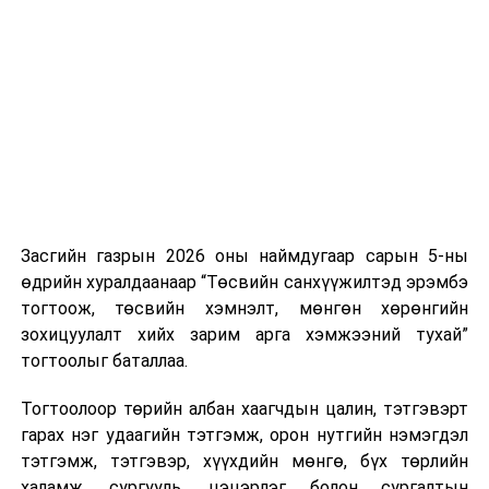
Хуулийг зөрчиж дуудлага хийсэн хувь хүнийг нэг
дуудлага тутамд 75 мянга хүртэлх евро, аж ахуйн
нэгжийг 375 мянга хүртэлх еврогоор торгох
боломжтой. Харин хэрэглэгч өөрөө зөвшөөрсөн,
эсвэл тухайн компанитай өмнө нь гэрээний
харилцаатай бөгөөд шинэ үйлчилгээ санал болгож
буй тохиолдолд хориг үйлчлэхгүй. Иргэд
зөвшөөрөлгүй дуудлагын талаар төрийн цахим
хуудсаар мэдээлэх боломжтой.
Засгийн газрын 2026 оны наймдугаар сарын 5-ны
Шинэ хууль Францын зах зээлд үйлчилдэг гадаадын
өдрийн хуралдаанаар “Төсвийн санхүүжилтэд эрэмбэ
дуудлагын төвүүдэд нөлөөлөхөөр байна. Тухайлбал,
тогтоож, төсвийн хэмнэлт, мөнгөн хөрөнгийн
Мароккогийн дуудлагын төвүүдийн орлогын 80 гаруй
зохицуулалт хийх зарим арга хэмжээний тухай”
хувь Францын зах зээлээс бүрддэг бөгөөд тус улсын
тогтоолыг баталлаа.
40–50 мянган ажлын байр эрсдэлд орж болзошгүйг
Мароккогийн хөдөлмөр эрхлэлтийн сайд мэдэгджээ.
Тогтоолоор төрийн албан хаагчдын цалин, тэтгэвэрт
гарах нэг удаагийн тэтгэмж, орон нутгийн нэмэгдэл
тэтгэмж, тэтгэвэр, хүүхдийн мөнгө, бүх төрлийн
халамж, сургууль, цэцэрлэг болон сургалтын