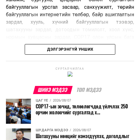
байгууллагын урсгал засвар, санхүүжилт, төрийн
байгууллагын интернетийн төлбөр, байр ашиглалтын
зардал, хууль, хүчний байгууллагын тээвэр,
шатахууны зардал, дотоодын томилолт, хоол хүнс,
нормын хувцасны зардал, COP17 олон улсын бага
хурлын зардал, Засгийн газрын өр, орон нутгийн нөөц
ДЭЛГЭРЭНГҮЙ УНШИХ
хөрөнгийн санхүүжилтийг хэвийн үргэлжлүүлэхээр
шийдвэрлэжээ.
СУРТАЛЧИЛГАА
Харин дараах зардлыг хязгаарлахаар болсон байна.
Үүнд:
ШИНЭ МЭДЭЭ
ТОП МЭДЭЭ
Олон улсын болон Засгийн газрын
ЦАГ ҮЕ
2026/08/07
шийдвэртэйгээс бусад хурал, зөвлөгөөн, ой,
COP17-ын зочид, төлөөлөгчдөд үйлчлэх 250
тэмдэглэлт өдөр, найр наадам, соёлын арга
орчим жолоочийг сургалтад х...
хэмжээ;
Урьдчилан төлөвлөсөн төрийн өндөр албан
ШУДАРГА МЭДЭЭ
2026/08/07
Шатахууны нөөцийг нэмэгдүүлэх, доголдлыг
тушаалтны томилолтоос бусад гадаад