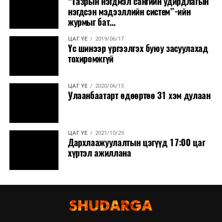
“Газрын нэгдмэл сангийн удирдлагын
нэгдсэн мэдээллийн систем”-ийн
журмыг бат...
ЦАГ ҮЕ
2019/06/17
Үс шинээр үргээлгэх буюу засуулахад
тохиромжгүй
ЦАГ ҮЕ
2020/06/15
Улаанбаатарт өдөөртөө 31 хэм дулаан
ЦАГ ҮЕ
2021/10/29
Дархлаажуулалтын цэгүүд 17:00 цаг
хүртэл ажиллана