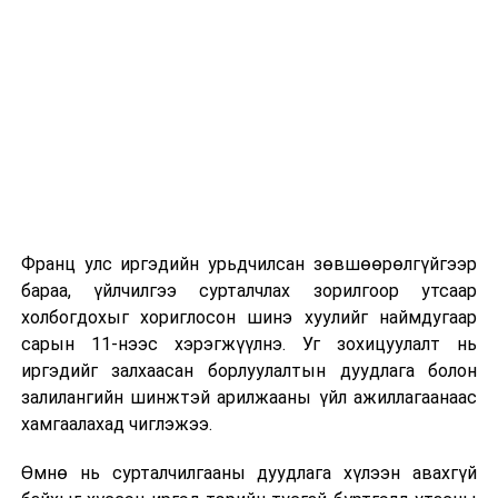
Их, дээд сургуулийн хичээл
2026 оны 9 дүгээр сарын 1-нээс цахимаар
эхэлнэ.
2026 оны 9 дүгээр сарын 14-нөөс танхимаар
үргэлжилнэ.
Оюутны дотуур байр
Франц улс иргэдийн урьдчилсан зөвшөөрөлгүйгээр
2026 оны 9 дүгээр сарын 13-наас оюутнуудыг
бараа, үйлчилгээ сурталчлах зорилгоор утсаар
дотуур байранд оруулж эхэлнэ.
холбогдохыг хориглосон шинэ хуулийг наймдугаар
Сургууль, цэцэрлэгийн үйл ажиллагааны
сарын 11-нээс хэрэгжүүлнэ. Уг зохицуулалт нь
зохицуулалт
иргэдийг залхаасан борлуулалтын дуудлага болон
залилангийн шинжтэй арилжааны үйл ажиллагаанаас
2026 оны 8 дугаар сарын 17–28-ны өдрүүдэд
хамгаалахад чиглэжээ.
нийслэлийн бүх сургууль, цэцэрлэгт ажлын
Өмнө нь сурталчилгааны дуудлага хүлээн авахгүй
байранд элсэлт, бүртгэл болон бусад аливаа