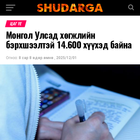
ЦАГ ҮЕ
Монгол Улсад хөгжлийн
бэрхшээлтэй 14.600 хүүхэд байна
Огноо:
8 сар 8 өдөр.өмнө
,
2025/12/01