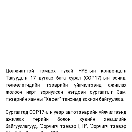
ӨМНӨХ МЭДЭЭ
Хан-Уул дүүргийн 10 дугаар хорооны өрхийн эрүүл
мэндийн төвийн барилга угсралтын ажил дуусаж,
улсын комисс хүлээн авлаа
Цөлжилттэй тэмцэх тухай НҮБ-ын конвенцын
Талуудын 17 дугаар бага хурал (COP17)-ын зочид,
төлөөлөгчдийн тээврийн үйлчилгээнд ажиллах
жолооч нарт зориулсан нэгдсэн сургалтыг Зам,
тээврийн яамны “Хөсөг” танхимд зохион байгууллаа.
Сургалтад COP17-ын үеэр автотээврийн үйлчилгээнд
ажиллах төрийн болон хувийн хэвшлийн
байгууллагууд, “Зорчигч тээвэр I, II”, “Зорчигч тээвэр