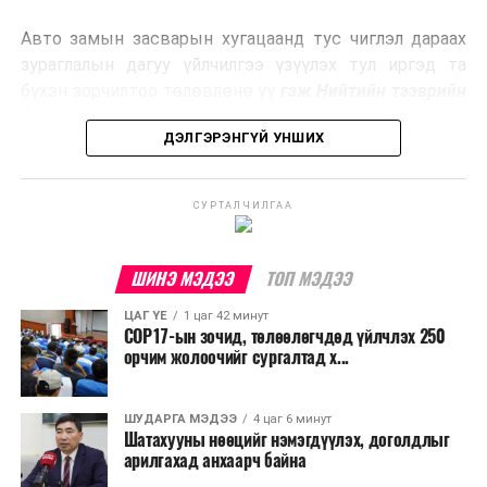
эрчим хүч үйлдвэрлэдэг.
Авто замын засварын хугацаанд тус чиглэл дараах
Ийнхүү лаг хатаах, шатаах технологийг лагийн
зураглалын дагуу үйлчилгээ үзүүлэх тул иргэд та
эзлэхүүнийг бууруулахын зэрэгцээ эрчим хүч
бүхэн зорчилтоо төлөвлөнө үү
гэж Нийтийн тээврийн
үйлдвэрлэх, нөөцийг дахин ашиглах чиглэлээр олон
бодлогын газраас мэдээллээ.
улсад өргөн ашиглаж байна.
ДЭЛГЭРЭНГҮЙ УНШИХ
СУРТАЛЧИЛГАА
ШИНЭ МЭДЭЭ
ТОП МЭДЭЭ
ЦАГ ҮЕ
1 цаг 42 минут
COP17-ын зочид, төлөөлөгчдөд үйлчлэх 250
орчим жолоочийг сургалтад х...
ШУДАРГА МЭДЭЭ
4 цаг 6 минут
Шатахууны нөөцийг нэмэгдүүлэх, доголдлыг
арилгахад анхаарч байна