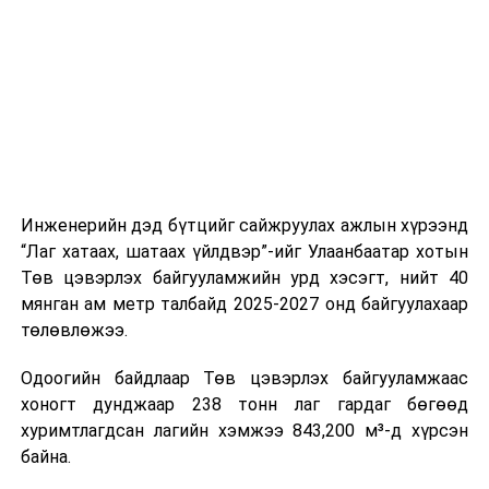
шат, маршрут, хөдөлгөөний зохион байгуулалт,
цагийн менежмент, мэдээлэл дамжуулах журам,
холбогдох байгууллагуудын уялдаа холбоо, аюулгүй
ажиллагааны чиглэлээр жолооч нарыг сургалт, арга
зүйгээр хангаж байна.
Мөн зам тээврийн осол, саатал болон бусад эрсдэл,
онцгой нөхцөл үүссэн үед авах арга хэмжээ, ачаалал
ихтэй нөхцөлд тайван, зөв, шуурхай шийдвэр гаргах,
Инженерийн дэд бүтцийг сайжруулах ажлын хүрээнд
өдөр тутмын ажлын бэлэн байдлыг хангах зэрэг
“Лаг хатаах, шатаах үйлдвэр”-ийг Улаанбаатар хотын
практик ур чадварыг сургалтын хөтөлбөрт тусгажээ.
Төв цэвэрлэх байгууламжийн урд хэсэгт, нийт 40
мянган ам метр талбайд 2025-2027 онд байгуулахаар
Сургалтыг танилцуулах лекц, асуулт-хариулт,
төлөвлөжээ.
жишээнд суурилсан сургалт, багаар ажиллах дасгал,
маршрут болон тээвэрлэлтийн урсгалын зураглалтай
Одоогийн байдлаар Төв цэвэрлэх байгууламжаас
танилцах, онцгой нөхцөлд ажиллах дадлага зэрэг
хоногт дунджаар 238 тонн лаг гардаг бөгөөд
онол, практик хосолсон хэлбэрээр зохион байгуулж
хуримтлагдсан лагийн хэмжээ 843,200 м³-д хүрсэн
байна.
байна.
Сургалтын үеэр COP17 олон улсын бага хурлыг