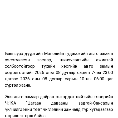
байгууламжаас гардаг лагийг байгаль орчинд аюулгүй
мэдээллээ.
аргаар боловсруулж, эзлэхүүнийг эрс бууруулах
зориулалттай. Лагийг өндөр температурт шатааснаар
эзлэхүүн нь 90 хүртэл хувиар буурч, бактери, вирус
болон бусад өвчин үүсгэгч бичил биетнийг устгах
боломжтой.
Түүнчлэн шаталтын явцад үүсэх дулааныг цахилгаан
болон дулааны эрчим хүч үйлдвэрлэхэд ашиглаж
Баянзүрх дүүргийн Монелийн гудамжийн авто замын
болдог. Зарим технологийн хувьд шаталтын дараа
хэсэгчилсэн засвар, шинэчлэлтийн ажилтай
үлдэх үнснээс фосфор зэрэг ашигт эрдсийг сэргээн
холбоотойгоор тухайн хэсгийн авто замын
авах боломжтой аж.
хөдөлгөөнийг 2026 оны 08 дугаар сарын 7-ны 23:00
цагаас 2026 оны 08 дугаар сарын 10-ны 06:00 цаг
Япон, Герман, Швейцар, Нидерланд, Өмнөд Солонгос
хүртэл хаана.
зэрэг улс лаг хатаах, шатаах технологийг ашиглаж
байна. Тухайлбал, Германд лаг шатаах үйлдвэрээс
Энэ авто замаар дайран өнгөрдөг нийтийн тээврийн
гарсан үнснээс фосфор сэргээн авах технологи
Ч:19А “Цагаан давааны задгай-Сансарын
ашигладаг бол Нидерландад төвлөрсөн лаг
үйлчилгээний төв” чиглэлийн замналд түр хугацаагаар
боловсруулах үйлдвэрүүдээр дулаан, цахилгаан
өөрчлөлт орж байна.