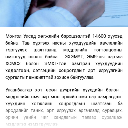
Монгол Улсад хөгжлийн бэрхшээлтэй 14.600 хүүхэд
байна. Тав хүртэлх насны хүүхдүүдийн өвчлөлийн
тэргүүлэх шалтгаанд мэдрэлийн тогтолцооны
эмгэгүүд эзэлж байна. ЭХЭМҮТ, ЭМЯ-ны харъяа
ХСМСЗ болон ЭМХТ-тэй хамтран хүүхдүүдийн
хөдөлгөөн, сэтгэцийн хоцрогдлыг эрт илрүүлгийн
сургалтыг амжилттай зохион байгууллаа.
Улаанбаатар хот есөн дүүргийн хүүхдийн болон ,
мэдрэлийн эмч нар мөн өрхийн эмч нар хамрагдаж,
хүүхдийн хөгжлийн хоцрогдлын шалтгаан ба
эрсдэлийг таних, эрт илрүүлэх аргачлалд суралцах,
орчин үеийн чиг хандлагын талаар суралцаж
мэдлэгээ нэмэгдүүллээ.