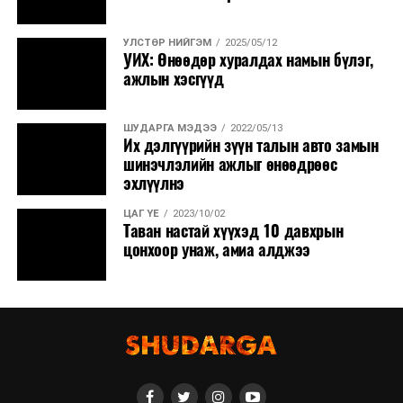
УЛСТӨР НИЙГЭМ
2025/05/12
УИХ: Өнөөдөр хуралдах намын бүлэг,
ажлын хэсгүүд
ШУДАРГА МЭДЭЭ
2022/05/13
Их дэлгүүрийн зүүн талын авто замын
шинэчлэлийн ажлыг өнөөдрөөс
эхлүүлнэ
ЦАГ ҮЕ
2023/10/02
Таван настай хүүхэд 10 давхрын
цонхоор унаж, амиа алджээ