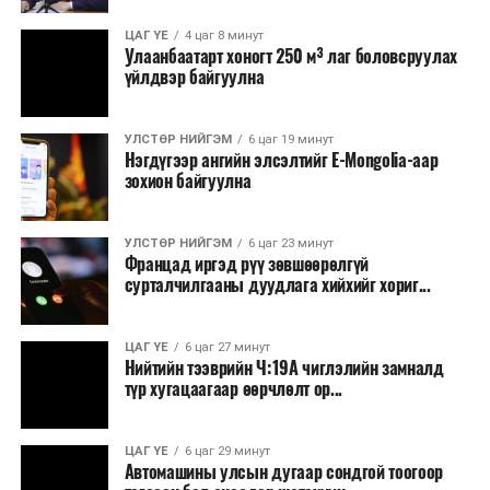
ЦАГ ҮЕ
4 цаг 8 минут
Улаанбаатарт хоногт 250 м³ лаг боловсруулах
үйлдвэр байгуулна
УЛСТӨР НИЙГЭМ
6 цаг 19 минут
Нэгдүгээр ангийн элсэлтийг E-Mongolia-аар
зохион байгуулна
УЛСТӨР НИЙГЭМ
6 цаг 23 минут
Францад иргэд рүү зөвшөөрөлгүй
сурталчилгааны дуудлага хийхийг хориг...
ЦАГ ҮЕ
6 цаг 27 минут
Нийтийн тээврийн Ч:19А чиглэлийн замналд
түр хугацаагаар өөрчлөлт ор...
ЦАГ ҮЕ
6 цаг 29 минут
Автомашины улсын дугаар сондгой тоогоор