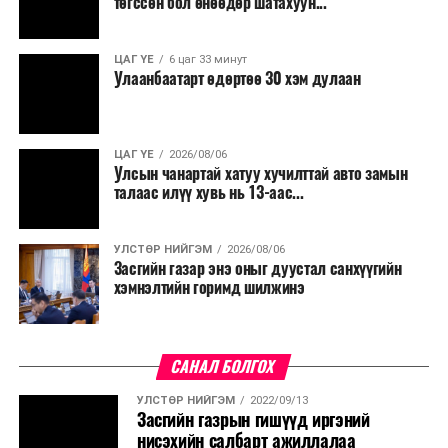
төгссөн бол өнөөдөр шатахуун...
ЦАГ ҮЕ
6 цаг 33 минут
Улаанбаатарт өдөртөө 30 хэм дулаан
ЦАГ ҮЕ
2026/08/06
Улсын чанартай хатуу хучилттай авто замын
талаас илүү хувь нь 13-аас...
УЛСТӨР НИЙГЭМ
2026/08/06
Засгийн газар энэ оныг дуустал санхүүгийн
хэмнэлтийн горимд шилжинэ
САНАЛ БОЛГОХ
УЛСТӨР НИЙГЭМ
2022/09/13
Засгийн газрын гишүүд иргэний
нисэхийн салбарт ажиллалаа