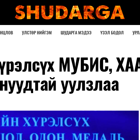
ОНЦЛОВ
УЛСТӨР НИЙГЭМ
ШУДАРГА МЭДЭЭ
ҮЗЭЛ БОДОЛ
УРЛ
Хүрэлсүх МУБИС, ХА
тнуудтай уулзлаа