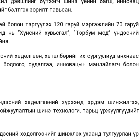
жил дэвшлийг бүтээгч шинэ үеийн багш, инновац
йг бэлтгэх зорилт тавьсан.
й болон тэргүүлэх 120 гаруй мэргэжлийн 70 гаруй
ид нь “Хүнсний хувьсгал”, ”Тэрбум мод” үндэсний
йна.
ний хөдөлгөөн, хөтөлбөрийг их сургуулиуд анхнаас
, бодлого, судалгаа, инновацын манлайлагч болон
ндэсний хөдөлгөөний хүрээнд эрдэм шинжилгээ,
ойжуулалтын шинэ технологи, тарьц үржүүлгүүдийг
ндэсний хөдөлгөөнийг шинжлэх ухаанд тулгуурлан үр