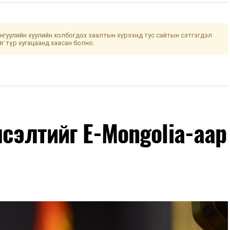
гуулийн хуулийн холбогдох заалтын хүрээнд тус сайтын сэтгэгдэл
йг түр хугацаанд хаасан болно.
лсэлтийг E-Mongolia-аар