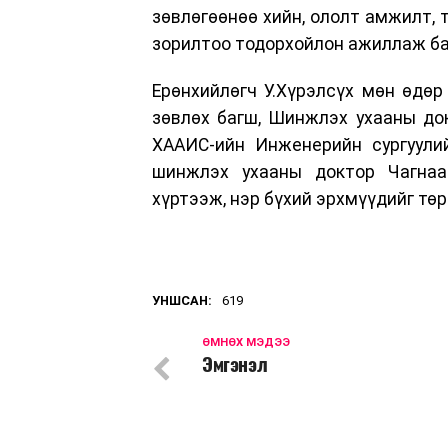
зөвлөгөөнөө хийн, ололт амжилт, 
зорилтоо тодорхойлон ажиллаж ба
Ерөнхийлөгч У.Хүрэлсүх мөн өдөр
зөвлөх багш, Шинжлэх ухааны до
ХААИС-ийн Инженерийн сургуулий
шинжлэх ухааны доктор Чагнаа
хүртээж, нэр бүхий эрхмүүдийг тө
УНШСАН:
619
ӨМНӨХ МЭДЭЭ
Эмгэнэл