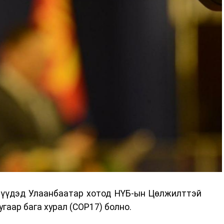
дрүүдэд Улаанбаатар хотод НҮБ-ын Цөлжилттэй
гаар бага хурал (COP17) болно.