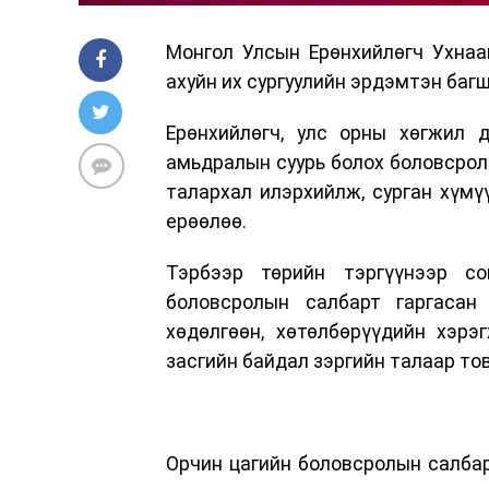
Монгол Улсын Ерөнхийлөгч Ухнаа
ахуйн их сургуулийн эрдэмтэн багш
Ерөнхийлөгч, улс орны хөгжил д
амьдралын суурь болох боловсрол
талархал илэрхийлж, сурган хүмү
ерөөлөө.
Тэрбээр төрийн тэргүүнээр со
боловсролын салбарт гаргасан
хөдөлгөөн, хөтөлбөрүүдийн хэрэ
засгийн байдал зэргийн талаар то
Орчин цагийн боловсролын салба