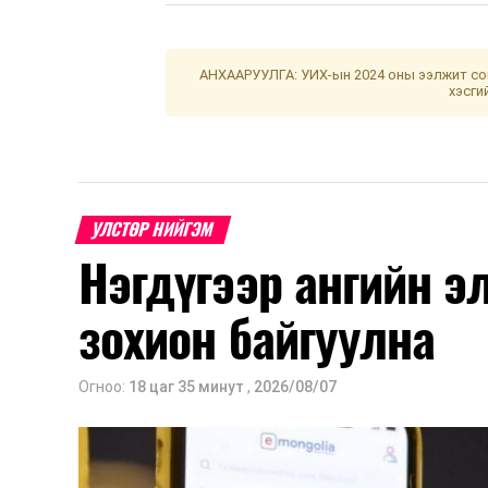
АНХААРУУЛГА: УИХ-ын 2024 оны ээлжит сон
хэсги
УЛСТӨР НИЙГЭМ
Нэгдүгээр ангийн э
зохион байгуулна
Огноо:
18 цаг 35 минут
,
2026/08/07