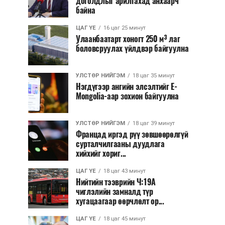
доголдлыг арилгахад анхаарч
байна
ЦАГ ҮЕ
16 цаг 25 минут
Улаанбаатарт хоногт 250 м³ лаг
боловсруулах үйлдвэр байгуулна
УЛСТӨР НИЙГЭМ
18 цаг 35 минут
Нэгдүгээр ангийн элсэлтийг E-
Mongolia-аар зохион байгуулна
УЛСТӨР НИЙГЭМ
18 цаг 39 минут
Францад иргэд рүү зөвшөөрөлгүй
сурталчилгааны дуудлага
хийхийг хориг...
ЦАГ ҮЕ
18 цаг 43 минут
Нийтийн тээврийн Ч:19А
чиглэлийн замналд түр
хугацаагаар өөрчлөлт ор...
ЦАГ ҮЕ
18 цаг 45 минут