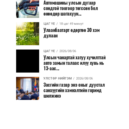
Автомашины улсын дугаар
сондгой тоогоор төгссөн бол
өнөөдөр шатахуун...
ЦАГ ҮЕ
18 цаг 49 минут
Улаанбаатарт өдөртөө 30 хэм
дулаан
ЦАГ ҮЕ
2026/08/06
Улсын чанартай хатуу хучилттай
авто замын талаас илүү хувь нь
13-аас...
УЛСТӨР НИЙГЭМ
2026/08/06
Засгийн газар энэ оныг дуустал
санхүүгийн хэмнэлтийн горимд
шилжинэ