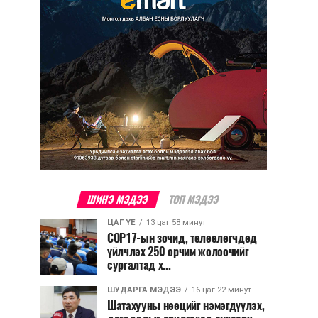
ШИНЭ МЭДЭЭ
ТОП МЭДЭЭ
ЦАГ ҮЕ
13 цаг 58 минут
COP17-ын зочид, төлөөлөгчдөд
үйлчлэх 250 орчим жолоочийг
сургалтад х...
ШУДАРГА МЭДЭЭ
16 цаг 22 минут
Шатахууны нөөцийг нэмэгдүүлэх,