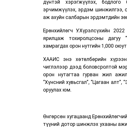
дүнтэй хэрэгжүүлэх, бодлого 
эрчимжүүлэх, эрдэм шинжилгээ, с
аж ахуйн салбарын эрдэмтдийн зө
Ерөнхийлөгч У.Хүрэлсүхийн 202
ярилцаж тохиролцсоны дагуу “
хамрагдах орон нутгийн 1,000 оюу
ХААИС энэ хөтөлбөрийн хүрээн
чиглэлээр дээд боловсролтой мэр
орон нутагтаа гурван жил ажил
“Хүнсний хувьсгал”, “Цагаан алт”, 
оруулах юм.
Өнгөрсөн хугацаанд Ерөнхийлөгчий
түүний дотор шинжлэх ухааны ажил