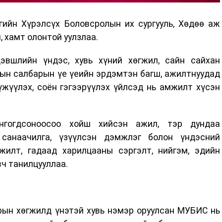
гийн Хүрэлсүх Боловсролын их сургууль, Хөдөө аж
, хамт олонтой уулзлаа.
эвшлийн үндэс, хувь хүний хөгжил, сайн сайхан
ын салбарын үе үеийн эрдэмтэн багш, ажилтнуудад
үжүүлэх, соён гэгээрүүлэх үйлсэд нь амжилт хүсэн
нгогдсоноосоо хойш хийсэн ажил, тэр дундаа
 санаачилга, үзүүлсэн дэмжлэг болон үндэсний
гжилт, гадаад харилцааны сэргэлт, нийгэм, эдийн
вч танилцууллаа.
рын хөгжилд үнэтэй хувь нэмэр оруулсан МУБИС нь