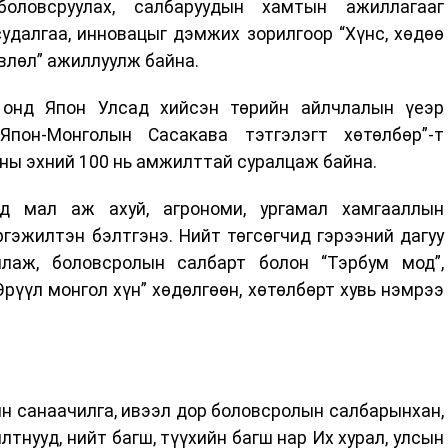
боловсруулах, салбаруудын хамтын ажиллагааг
удалгаа, инновацыг дэмжих зорилгоор “Хүнс, хөдөө
влөл” ажиллуулж байна.
2 онд Япон Улсад хийсэн төрийн айлчлалын үеэр
Япон-Монголын Сасакава тэтгэлэгт хөтөлбөр”-т
тны эхний 100 нь амжилттай суралцаж байна.
д мал аж ахуй, агрономи, ургамал хамгааллын
гэжилтэн бэлтгэнэ. Нийт төгсөгчид гэрээний дагуу
лаж, боловсролын салбарт болон “Тэрбум мод”,
“Эрүүл монгол хүн” хөдөлгөөн, хөтөлбөрт хувь нэмрээ
н санаачилга, ивээл дор боловсролын салбарынхан,
тнууд, нийт багш, түүхийн багш нар Их хурал, улсын