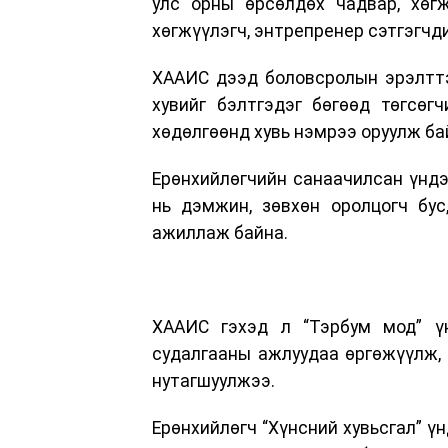
улс орны өрсөлдөх чадвар, хөг
хөгжүүлэгч, энтрепренер сэтгэгчди
ХААИС дээд боловсролын эрэлттэ
хувийг бэлтгэдэг бөгөөд төгсөгч
хөдөлгөөнд хувь нэмрээ оруулж ба
Ерөнхийлөгчийн санаачилсан үндэс
нь дэмжин, зөвхөн оролцогч бус
ажиллаж байна.
ХААИС гэхэд л “Тэрбум мод” ү
судалгааны ажлуудаа өргөжүүлж, 
нутагшуулжээ.
Ерөнхийлөгч “Хүнсний хувьсгал” ү