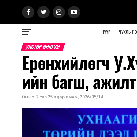
НҮҮР
ЧУХЛЫГ 
УЛСТӨР НИЙГЭМ
Ерөнхийлөгч У.
ийн багш, ажил
Огноо:
2 сар 25 өдөр.өмнө
,
2026/05/14