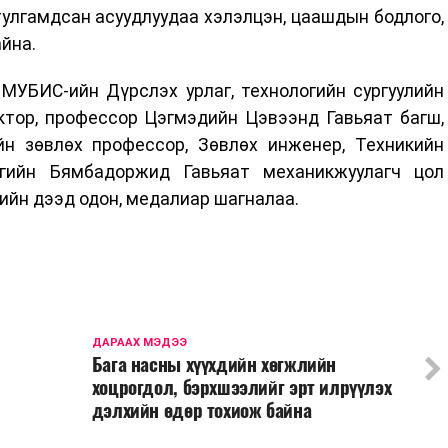
тулгамдсан асуудлуудаа хэлэлцэн, цаашдын бодлого,
йна.
 МУБИС-ийн Дүрслэх урлаг, технологийн сургуулийн
ктор, профессор Цэгмэдийн Цэвээнд Гавьяат багш,
н зөвлөх профессор, Зөвлөх инженер, Техникийн
гийн Бямбадоржид Гавьяат механикжуулагч цол
рийн дээд одон, медалиар шагналаа.
ДАРААХ МЭДЭЭ
Бага насны хүүхдийн хөгжлийн
хоцрогдол, бэрхшээлийг эрт илрүүлэх
дэлхийн өдөр тохиож байна