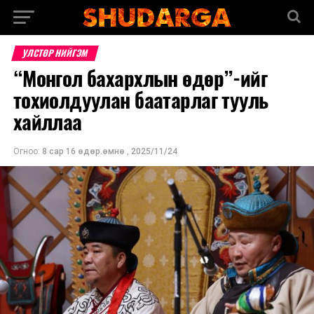
УЛСТӨР НИЙГЭМ
“Монгол бахархлын өдөр”-ийг
тохиолдуулан баатарлаг тууль
хайллаа
Огноо:
8 сар 16 өдөр.өмнө
,
2025/11/24