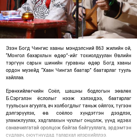
Эзэн Богд Чингис хааны мэндэлсний 863 жилийн ой,
“Монгол бахархлын өдөр”-ийг тохиолдуулан Өвлийн
тэргүүн сарын шинийн гуравны өдөр Богд хааны
ордон музейд “Хаан Чингэл баатар” баатарлаг тууль
хайллаа.
Ерөнхийлөгчийн Соёл, шашны бодлогын зөвлөх
Б.Сэргэлэн ёслолыг нээж хэлэхдээ, баатарлаг
туульсын агуулга, ач холбогдлыг таньж ойлгох, түгээн
дэлгэрүүлэх, өв соёлоо хүндэтгэн дээдлэх,
уламжлуулах, хадгалахын чухлыг онцолж, үүнд идэвх
санаачилгатай оролцож байгаа байгууллага, эрдэмтэн
судлаач, оюутнуудад талархал илэрхийллээ.