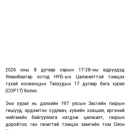
сангаар уламжлагдсан тууль юм.
Тууль хайлах ёслолыг Богд хааны ордон музей, ШУА-
ийн Хэл зохиолын хүрээлэн, МУИС-ийн Утга зохиол,
урлаг судлалын тэнхим хамтран зохион байгууллаа.
“Монгол баатарлаг туульсаа дээдлэн дэлгэрүүлэх
тухай” Монгол Улсын Ерөнхийлөгчийн 2019 оны 13
2026 оны 8 дугаар сарын 17-28-ны өдрүүдэд
дугаар зарлигийн дагуу жил бүрийн Хаврын тэргүүн
Улаанбаатар хотод НҮБ-ын Цөлжилттэй тэмцэх
болон Өвлийн тэргүүн сарын шинийн гуравны өдөр
тухай конвенцын Талуудын 17 дугаар бага хурал
баатарлаг туульс хайлдаг уламжлалтай юм.
(COP17) болно.
Энэ хурал нь дэлхийн 197 улсын Засгийн газрын
гишүүд, эрдэмтэн судлаач, хувийн хэвшил, иргэний
нийгмийн байгууллага нэгдэж цөлжилт, газрын
доройтол, ган гачигтай тэмцэх хамгийн том Олон