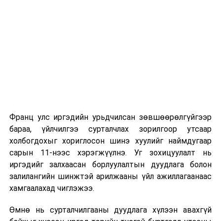
Их, дээд сургуулийн хичээл
2026 оны 9 дүгээр сарын 1-нээс цахимаар
эхэлнэ.
2026 оны 9 дүгээр сарын 14-нөөс танхимаар
үргэлжилнэ.
Оюутны дотуур байр
Франц улс иргэдийн урьдчилсан зөвшөөрөлгүйгээр
2026 оны 9 дүгээр сарын 13-наас оюутнуудыг
бараа, үйлчилгээ сурталчлах зорилгоор утсаар
дотуур байранд оруулж эхэлнэ.
холбогдохыг хориглосон шинэ хуулийг наймдугаар
Сургууль, цэцэрлэгийн үйл ажиллагааны
сарын 11-нээс хэрэгжүүлнэ. Уг зохицуулалт нь
зохицуулалт
иргэдийг залхаасан борлуулалтын дуудлага болон
залилангийн шинжтэй арилжааны үйл ажиллагаанаас
2026 оны 8 дугаар сарын 17–28-ны өдрүүдэд
хамгаалахад чиглэжээ.
нийслэлийн бүх сургууль, цэцэрлэгт ажлын
Өмнө нь сурталчилгааны дуудлага хүлээн авахгүй
байранд элсэлт, бүртгэл болон бусад аливаа