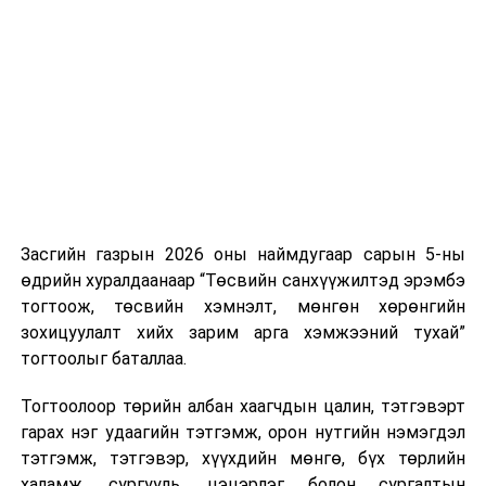
Хуулийг зөрчиж дуудлага хийсэн хувь хүнийг нэг
дуудлага тутамд 75 мянга хүртэлх евро, аж ахуйн
нэгжийг 375 мянга хүртэлх еврогоор торгох
боломжтой. Харин хэрэглэгч өөрөө зөвшөөрсөн,
эсвэл тухайн компанитай өмнө нь гэрээний
харилцаатай бөгөөд шинэ үйлчилгээ санал болгож
буй тохиолдолд хориг үйлчлэхгүй. Иргэд
зөвшөөрөлгүй дуудлагын талаар төрийн цахим
хуудсаар мэдээлэх боломжтой.
Засгийн газрын 2026 оны наймдугаар сарын 5-ны
Шинэ хууль Францын зах зээлд үйлчилдэг гадаадын
өдрийн хуралдаанаар “Төсвийн санхүүжилтэд эрэмбэ
дуудлагын төвүүдэд нөлөөлөхөөр байна. Тухайлбал,
тогтоож, төсвийн хэмнэлт, мөнгөн хөрөнгийн
Мароккогийн дуудлагын төвүүдийн орлогын 80 гаруй
зохицуулалт хийх зарим арга хэмжээний тухай”
хувь Францын зах зээлээс бүрддэг бөгөөд тус улсын
тогтоолыг баталлаа.
40–50 мянган ажлын байр эрсдэлд орж болзошгүйг
Мароккогийн хөдөлмөр эрхлэлтийн сайд мэдэгджээ.
Тогтоолоор төрийн албан хаагчдын цалин, тэтгэвэрт
гарах нэг удаагийн тэтгэмж, орон нутгийн нэмэгдэл
тэтгэмж, тэтгэвэр, хүүхдийн мөнгө, бүх төрлийн
халамж, сургууль, цэцэрлэг болон сургалтын