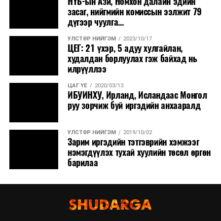
НҮБ-ын Ази, Номхон далайн эдийн
засаг, нийгмийн комиссын ээлжит 79
дүгээр чуулга...
УЛСТӨР НИЙГЭМ
2023/10/17
ЦЕГ: 21 үхэр, 5 адуу хулгайлан,
худалдан борлуулах гэж байхад нь
илрүүллээ
ЦАГ ҮЕ
2020/03/13
ИБУИНХУ, Ирланд, Исландаас Монгол
руу зорчиж буй иргэдийн анхааралд
УЛСТӨР НИЙГЭМ
2019/10/02
Зарим иргэдийн тэтгэврийн хэмжээг
нэмэгдүүлэх тухай хуулийн төсөл өргөн
барилаа