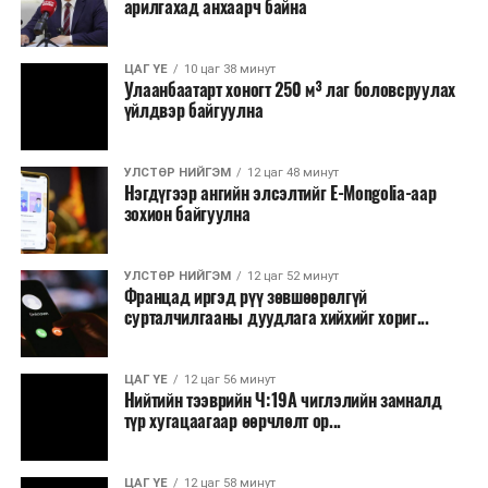
арилгахад анхаарч байна
томилолт, гадаадын зочин хүлээн авах зардал;
Зайлшгүй шаардлагагүй тоног төхөөрөмж,
ЦАГ ҮЕ
10 цаг 38 минут
тавилга, автомашин худалдан авах;
Улаанбаатарт хоногт 250 м³ лаг боловсруулах
үйлдвэр байгуулна
Батлан хамгаалах, хууль зүйн салбараас бусад
сургалт, дадлага;
УЛСТӨР НИЙГЭМ
12 цаг 48 минут
Хуулиар заавал мэдээлэхээс бусад кино,
Нэгдүгээр ангийн элсэлтийг E-Mongolia-аар
контент, хэвлэлийн зардал;
зохион байгуулна
Заавал олгохоос бусад тэтгэмж, урамшуулал.
УЛСТӨР НИЙГЭМ
12 цаг 52 минут
Санхүүгийн хэмнэлтийн горимыг 2026 оны
Францад иргэд рүү зөвшөөрөлгүй
арванхоёрдугаар сарын 31 хүртэл мөрдөнө. Харин
сурталчилгааны дуудлага хийхийг хориг...
эрүүл мэндийн салбар уг хэмнэлтийн горимд
хамрагдахгүй бөгөөд цэцэрлэг, сургуулийн хүүхдийн
ЦАГ ҮЕ
12 цаг 56 минут
эрт илрүүлэг, вакцинжуулалт, томуу, томуу төст
Нийтийн тээврийн Ч:19А чиглэлийн замналд
өвчний эсрэг арга хэмжээ зэрэг зайлшгүй
түр хугацаагаар өөрчлөлт ор...
шаардлагатай ажлууд төлөвлөгөөний дагуу
үргэлжилнэ гэж Ерөнхий сайд Н.Учрал онцоллоо.
ЦАГ ҮЕ
12 цаг 58 минут