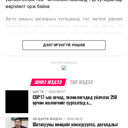
боловсруулах үйлдвэрүүдээр дулаан, цахилгаан
өөрчлөлт орж байна.
эрчим хүч үйлдвэрлэдэг.
Авто замын засварын хугацаанд тус чиглэл дараах
Ийнхүү лаг хатаах, шатаах технологийг лагийн
зураглалын дагуу үйлчилгээ үзүүлэх тул иргэд та
эзлэхүүнийг бууруулахын зэрэгцээ эрчим хүч
бүхэн зорчилтоо төлөвлөнө үү
гэж Нийтийн тээврийн
үйлдвэрлэх, нөөцийг дахин ашиглах чиглэлээр олон
бодлогын газраас мэдээллээ.
улсад өргөн ашиглаж байна.
ДЭЛГЭРЭНГҮЙ УНШИХ
СУРТАЛЧИЛГАА
ШИНЭ МЭДЭЭ
ТОП МЭДЭЭ
ЦАГ ҮЕ
2026/08/07
COP17-ын зочид, төлөөлөгчдөд үйлчлэх 250
орчим жолоочийг сургалтад х...
ШУДАРГА МЭДЭЭ
2026/08/07
Шатахууны нөөцийг нэмэгдүүлэх, доголдлыг