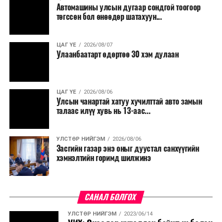
Автомашины улсын дугаар сондгой тоогоор
төгссөн бол өнөөдөр шатахуун...
ЦАГ ҮЕ
2026/08/07
Улаанбаатарт өдөртөө 30 хэм дулаан
ЦАГ ҮЕ
2026/08/06
Улсын чанартай хатуу хучилттай авто замын
талаас илүү хувь нь 13-аас...
УЛСТӨР НИЙГЭМ
2026/08/06
Засгийн газар энэ оныг дуустал санхүүгийн
хэмнэлтийн горимд шилжинэ
САНАЛ БОЛГОХ
УЛСТӨР НИЙГЭМ
2023/06/14