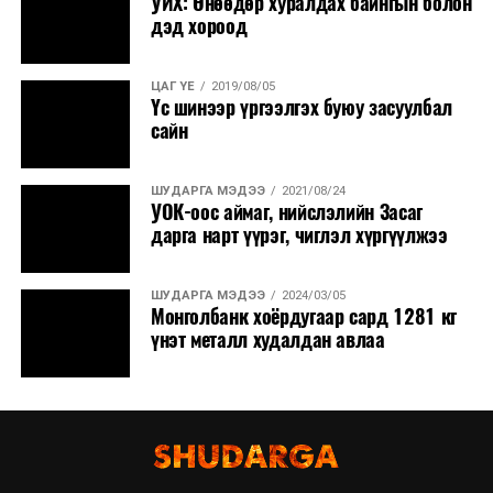
УИХ: Өнөөдөр хуралдах байнгын болон
дэд хороод
ЦАГ ҮЕ
2019/08/05
Үс шинээр үргээлгэх буюу засуулбал
сайн
ШУДАРГА МЭДЭЭ
2021/08/24
УОК-оос аймаг, нийслэлийн Засаг
дарга нарт үүрэг, чиглэл хүргүүлжээ
ШУДАРГА МЭДЭЭ
2024/03/05
Монголбанк хоёрдугаар сард 1281 кг
үнэт металл худалдан авлаа