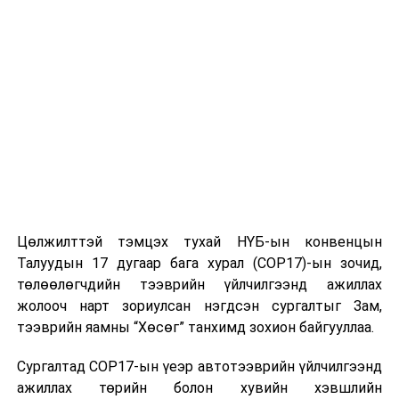
Цөлжилттэй тэмцэх тухай НҮБ-ын конвенцын
Талуудын 17 дугаар бага хурал (COP17)-ын зочид,
төлөөлөгчдийн тээврийн үйлчилгээнд ажиллах
жолооч нарт зориулсан нэгдсэн сургалтыг Зам,
тээврийн яамны “Хөсөг” танхимд зохион байгууллаа.
Сургалтад COP17-ын үеэр автотээврийн үйлчилгээнд
ажиллах төрийн болон хувийн хэвшлийн