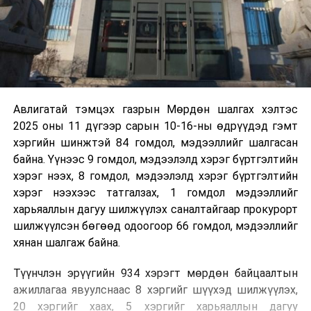
Авлигатай тэмцэх газрын Мөрдөн шалгах хэлтэс
2025 оны 11 дүгээр сарын 10-16-ны өдрүүдэд гэмт
хэргийн шинжтэй 84 гомдол, мэдээллийг шалгасан
байна. Үүнээс 9 гомдол, мэдээлэлд хэрэг бүртгэлтийн
хэрэг нээх, 8 гомдол, мэдээлэлд хэрэг бүртгэлтийн
хэрэг нээхээс татгалзах, 1 гомдол мэдээллийг
харьяаллын дагуу шилжүүлэх саналтайгаар прокурорт
шилжүүлсэн бөгөөд одоогоор 66 гомдол, мэдээллийг
хянан шалгаж байна.
Түүнчлэн эрүүгийн 934 хэрэгт мөрдөн байцаалтын
ажиллагаа явуулснаас 8 хэргийг шүүхэд шилжүүлэх,
20 хэргийг хаах, 5 хэргийг харьяаллын дагуу