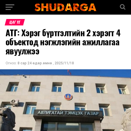
ЦАГ ҮЕ
АТГ: Хэрэг бүртгэлтийн 2 хэрэгт 4
объектод нэгжлэгийн ажиллагаа
явуулжээ
Огноо:
8 сар 24 өдөр.өмнө
,
2025/11/18