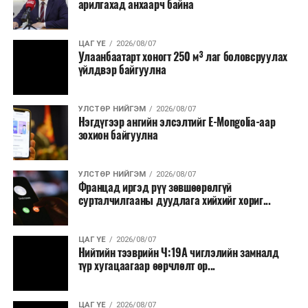
арилгахад анхаарч байна
ЦАГ ҮЕ
2026/08/07
Улаанбаатарт хоногт 250 м³ лаг боловсруулах
үйлдвэр байгуулна
УЛСТӨР НИЙГЭМ
2026/08/07
Нэгдүгээр ангийн элсэлтийг E-Mongolia-аар
зохион байгуулна
УЛСТӨР НИЙГЭМ
2026/08/07
Францад иргэд рүү зөвшөөрөлгүй
сурталчилгааны дуудлага хийхийг хориг...
ЦАГ ҮЕ
2026/08/07
Нийтийн тээврийн Ч:19А чиглэлийн замналд
түр хугацаагаар өөрчлөлт ор...
ЦАГ ҮЕ
2026/08/07