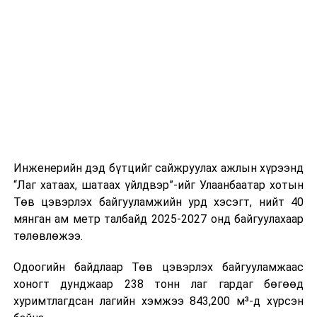
буудал болон арга хэмжээний байршилд хүргэх үе
шат, маршрут, хөдөлгөөний зохион байгуулалт,
цагийн менежмент, мэдээлэл дамжуулах журам,
холбогдох байгууллагуудын уялдаа холбоо, аюулгүй
ажиллагааны чиглэлээр жолооч нарыг сургалт, арга
зүйгээр хангаж байна.
Мөн зам тээврийн осол, саатал болон бусад эрсдэл,
онцгой нөхцөл үүссэн үед авах арга хэмжээ, ачаалал
ихтэй нөхцөлд тайван, зөв, шуурхай шийдвэр гаргах,
Инженерийн дэд бүтцийг сайжруулах ажлын хүрээнд
өдөр тутмын ажлын бэлэн байдлыг хангах зэрэг
“Лаг хатаах, шатаах үйлдвэр”-ийг Улаанбаатар хотын
практик ур чадварыг сургалтын хөтөлбөрт тусгажээ.
Төв цэвэрлэх байгууламжийн урд хэсэгт, нийт 40
мянган ам метр талбайд 2025-2027 онд байгуулахаар
Сургалтыг танилцуулах лекц, асуулт-хариулт,
төлөвлөжээ.
жишээнд суурилсан сургалт, багаар ажиллах дасгал,
маршрут болон тээвэрлэлтийн урсгалын зураглалтай
Одоогийн байдлаар Төв цэвэрлэх байгууламжаас
танилцах, онцгой нөхцөлд ажиллах дадлага зэрэг
хоногт дунджаар 238 тонн лаг гардаг бөгөөд
онол, практик хосолсон хэлбэрээр зохион байгуулж
хуримтлагдсан лагийн хэмжээ 843,200 м³-д хүрсэн
байна.