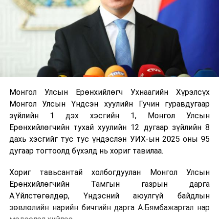
Монгол Улсын Ерөнхийлөгч Ухнаагийн Хүрэлсүх
Монгол Улсын Үндсэн хуулийн Гучин гуравдугаар
зүйлийн 1 дэх хэсгийн 1, Монгол Улсын
Ерөнхийлөгчийн тухай хуулийн 12 дугаар зүйлийн 8
дахь хэсгийг тус тус үндэслэн УИХ-ын 2025 оны 95
дугаар тогтоолд бүхэлд нь хориг тавилаа.
Хориг тавьсантай холбогдуулан Монгол Улсын
Ерөнхийлөгчийн Тамгын газрын дарга
А.Үйлстөгөлдөр, Үндэсний аюулгүй байдлын
зөвлөлийн нарийн бичгийн дарга А.Бямбажаргал нар