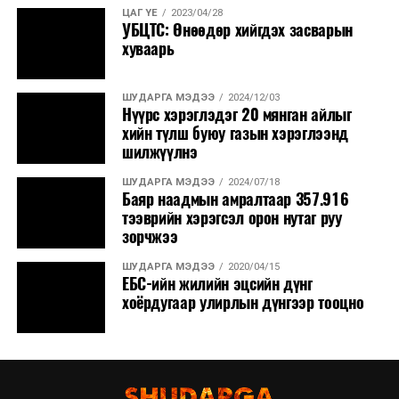
ЦАГ ҮЕ
2023/04/28
УБЦТС: Өнөөдөр хийгдэх засварын
хуваарь
ШУДАРГА МЭДЭЭ
2024/12/03
Нүүрс хэрэглэдэг 20 мянган айлыг
хийн түлш буюу газын хэрэглээнд
шилжүүлнэ
ШУДАРГА МЭДЭЭ
2024/07/18
Баяр наадмын амралтаар 357.916
тээврийн хэрэгсэл орон нутаг руу
зорчжээ
ШУДАРГА МЭДЭЭ
2020/04/15
ЕБС-ийн жилийн эцсийн дүнг
хоёрдугаар улирлын дүнгээр тооцно