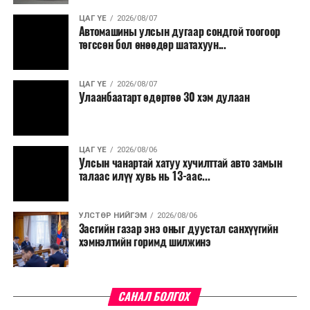
үргэлжилнэ гэж Ерөнхий сайд Н.Учрал онцоллоо.
Ирэх өдрүүдэд нийт нутгаар өдөртөө бага зэрэг
ЦАГ ҮЕ
2026/08/07
дулаарна
Автомашины улсын дугаар сондгой тоогоор
Мөн бүх шатны төсвийн ерөнхийлөн захирагч нарт
төгссөн бол өнөөдөр шатахуун...
ӨМНӨХ МЭДЭЭ
салбар бүрдээ урсгал зардлыг 20 хувиар бууруулах,
Шүүхийн ерөнхий зөвлөлийн шүүгч бус гишүүнд нэр
нөхөн томилгоо хийхгүй байх, аялал, амралт, зугаалга,
дэвших тухай хүсэлтийн бүртгэл өнөөдөр дуусна
ЦАГ ҮЕ
2026/08/07
хамт олны урлаг, спортын арга хэмжээг зохион
Улаанбаатарт өдөртөө 30 хэм дулаан
байгуулахгүй байх, төрийн албанд шинэ орон тоо бий
болгохгүй байх, эрчим хүчний хэрэглээг хэмнэх, хурал,
сургалтыг цахим хэлбэрт шилжүүлэх, төрийн албан
ЦАГ ҮЕ
2026/08/06
хаагчдыг зарим өдрүүдэд цахимаар ажиллуулах арга
Улсын чанартай хатуу хучилттай авто замын
хэмжээг үргэлжлүүлэхийг үүрэг болголоо.
талаас илүү хувь нь 13-аас...
Төсвийн сахилга бат сайжирч, эдийн засгийн нөхцөл
УЛСТӨР НИЙГЭМ
2026/08/06
байдал хэвийн болсон тохиолдолд эдгээр
Засгийн газар энэ оныг дуустал санхүүгийн
хязгаарлалтыг үе шаттайгаар сулруулах юм.
хэмнэлтийн горимд шилжинэ
САНАЛ БОЛГОХ