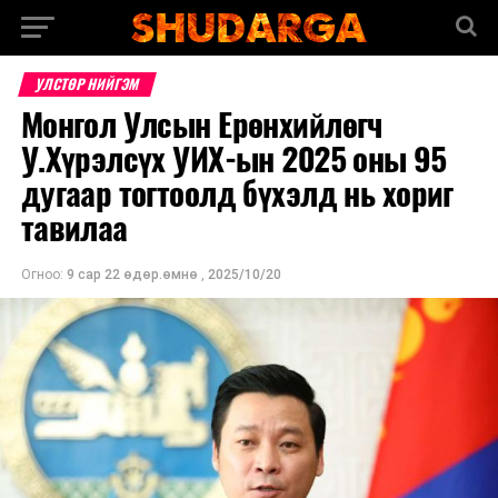
УЛСТӨР НИЙГЭМ
Монгол Улсын Ерөнхийлөгч
У.Хүрэлсүх УИХ-ын 2025 оны 95
дугаар тогтоолд бүхэлд нь хориг
тавилаа
Огноо:
9 сар 22 өдөр.өмнө
,
2025/10/20