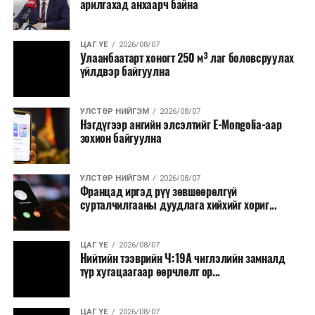
арилгахад анхаарч байна
ЦАГ ҮЕ
2026/08/07
Улаанбаатарт хоногт 250 м³ лаг боловсруулах
үйлдвэр байгуулна
УЛСТӨР НИЙГЭМ
2026/08/07
Нэгдүгээр ангийн элсэлтийг E-Mongolia-аар
зохион байгуулна
УЛСТӨР НИЙГЭМ
2026/08/07
Францад иргэд рүү зөвшөөрөлгүй
сурталчилгааны дуудлага хийхийг хориг...
ЦАГ ҮЕ
2026/08/07
Нийтийн тээврийн Ч:19А чиглэлийн замналд
түр хугацаагаар өөрчлөлт ор...
ЦАГ ҮЕ
2026/08/07