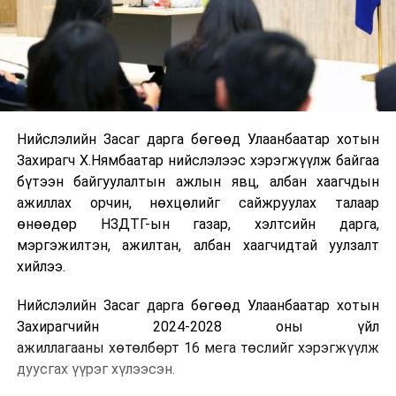
Нийслэлийн Засаг дарга бөгөөд Улаанбаатар хотын
Захирагч Х.Нямбаатар нийслэлээс хэрэгжүүлж байгаа
бүтээн байгуулалтын ажлын явц, албан хаагчдын
ажиллах орчин, нөхцөлийг сайжруулах талаар
өнөөдөр НЗДТГ-ын газар, хэлтсийн дарга,
мэргэжилтэн, ажилтан, албан хаагчидтай уулзалт
хийлээ.
Нийслэлийн Засаг дарга бөгөөд Улаанбаатар хотын
Захирагчийн 2024-2028 оны үйл
ажиллагааны хөтөлбөрт 16 мега төслийг хэрэгжүүлж
дуусгах үүрэг хүлээсэн.