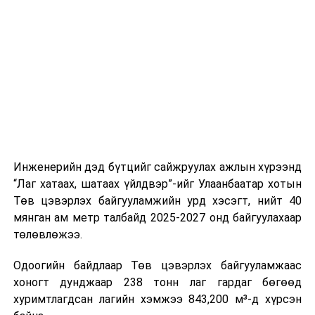
буудал болон арга хэмжээний байршилд хүргэх үе
шат, маршрут, хөдөлгөөний зохион байгуулалт,
цагийн менежмент, мэдээлэл дамжуулах журам,
холбогдох байгууллагуудын уялдаа холбоо, аюулгүй
ажиллагааны чиглэлээр жолооч нарыг сургалт, арга
зүйгээр хангаж байна.
Мөн зам тээврийн осол, саатал болон бусад эрсдэл,
онцгой нөхцөл үүссэн үед авах арга хэмжээ, ачаалал
ихтэй нөхцөлд тайван, зөв, шуурхай шийдвэр гаргах,
Инженерийн дэд бүтцийг сайжруулах ажлын хүрээнд
өдөр тутмын ажлын бэлэн байдлыг хангах зэрэг
“Лаг хатаах, шатаах үйлдвэр”-ийг Улаанбаатар хотын
практик ур чадварыг сургалтын хөтөлбөрт тусгажээ.
Төв цэвэрлэх байгууламжийн урд хэсэгт, нийт 40
мянган ам метр талбайд 2025-2027 онд байгуулахаар
Сургалтыг танилцуулах лекц, асуулт-хариулт,
төлөвлөжээ.
жишээнд суурилсан сургалт, багаар ажиллах дасгал,
маршрут болон тээвэрлэлтийн урсгалын зураглалтай
Одоогийн байдлаар Төв цэвэрлэх байгууламжаас
танилцах, онцгой нөхцөлд ажиллах дадлага зэрэг
хоногт дунджаар 238 тонн лаг гардаг бөгөөд
онол, практик хосолсон хэлбэрээр зохион байгуулж
хуримтлагдсан лагийн хэмжээ 843,200 м³-д хүрсэн
байна.