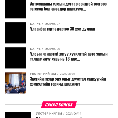
Автомашины улсын дугаар сондгой тоогоор
төгссөн бол өнөөдөр шатахуун...
ЦАГ ҮЕ
2026/08/07
Улаанбаатарт өдөртөө 30 хэм дулаан
ЦАГ ҮЕ
2026/08/06
Улсын чанартай хатуу хучилттай авто замын
талаас илүү хувь нь 13-аас...
УЛСТӨР НИЙГЭМ
2026/08/06
Засгийн газар энэ оныг дуустал санхүүгийн
хэмнэлтийн горимд шилжинэ
САНАЛ БОЛГОХ
УЛСТӨР НИЙГЭМ
2024/06/14