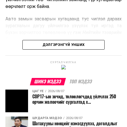
боловсруулах үйлдвэрүүдээр дулаан, цахилгаан
өөрчлөлт орж байна.
эрчим хүч үйлдвэрлэдэг.
Авто замын засварын хугацаанд тус чиглэл дараах
Ийнхүү лаг хатаах, шатаах технологийг лагийн
зураглалын дагуу үйлчилгээ үзүүлэх тул иргэд та
эзлэхүүнийг бууруулахын зэрэгцээ эрчим хүч
бүхэн зорчилтоо төлөвлөнө үү
гэж Нийтийн тээврийн
үйлдвэрлэх, нөөцийг дахин ашиглах чиглэлээр олон
бодлогын газраас мэдээллээ.
улсад өргөн ашиглаж байна.
ДЭЛГЭРЭНГҮЙ УНШИХ
СУРТАЛЧИЛГАА
ШИНЭ МЭДЭЭ
ТОП МЭДЭЭ
ЦАГ ҮЕ
2026/08/07
COP17-ын зочид, төлөөлөгчдөд үйлчлэх 250
орчим жолоочийг сургалтад х...
ШУДАРГА МЭДЭЭ
2026/08/07
Шатахууны нөөцийг нэмэгдүүлэх, доголдлыг