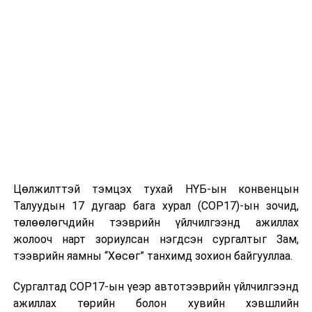
төслүүдийн хэрэгжилтэд дэмжлэг үзүүлж ажиллах,
ажилдаа сэтгэл, зүтгэлээ зориулж ахиц дэвшил
гаргахыг хотын дарга Х.Нямбаатар уриалсан юм.
УНШСАН:
836
ДАРААХ МЭДЭЭ
Тээврийн хэрэгсэл худалдан авахаар 48 сая 900
мянган төгрөг шилжүүлсэн гэж бусдыг залилжээ
ӨМНӨХ МЭДЭЭ
Цөлжилттэй тэмцэх тухай НҮБ-ын конвенцын
Орон сууцны үнэ өссөн байна
Талуудын 17 дугаар бага хурал (COP17)-ын зочид,
төлөөлөгчдийн тээврийн үйлчилгээнд ажиллах
жолооч нарт зориулсан нэгдсэн сургалтыг Зам,
тээврийн яамны “Хөсөг” танхимд зохион байгууллаа.
Сургалтад COP17-ын үеэр автотээврийн үйлчилгээнд
ажиллах төрийн болон хувийн хэвшлийн