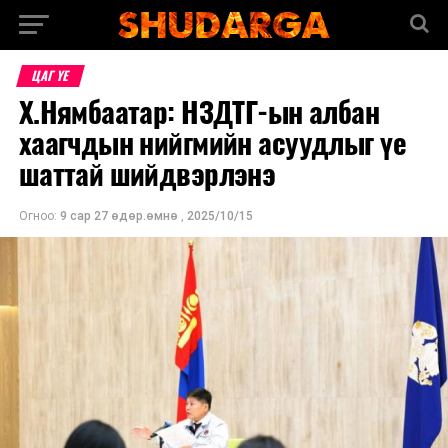
ЦАГ ҮЕ
Х.Нямбаатар: НЗДТГ-ын албан
хаагчдын нийгмийн асуудлыг үе
шаттай шийдвэрлэнэ
Огноо:
9 сар 27 өдөр.өмнө
,
2025/10/15