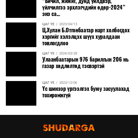
“Бичил, жижиг, дунд үйлдвэр,
үйлчилгээ эрхлэгчдийн өдөр-2024”
энэ са...
ЦАГ ҮЕ
2023/04/13
Ц.Хулан Б.Отгонбаатар нарт холбогдох
хэргийг хэлэлцэх шүүх хуралдаан
товлогдлоо
ЦАГ ҮЕ
2024/03/28
Улаанбаатарын 976 барилгын 206 нь
газар хөдлөлтөд тэсвэртэй
ЦАГ ҮЕ
2023/12/06
Үс шинээр үргээлгэх буюу засуулахад
тохиромжгүй