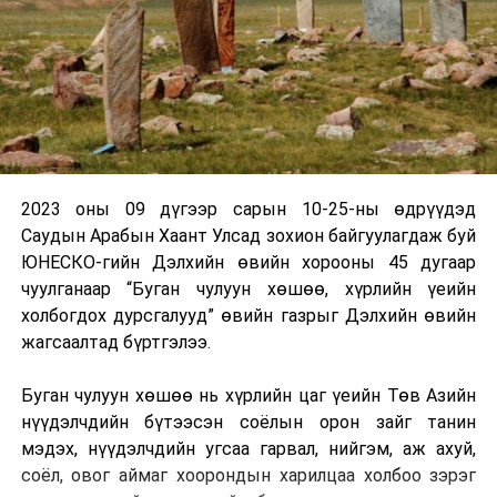
2023 оны 09 дүгээр сарын 10-25-ны өдрүүдэд
Саудын Арабын Хаант Улсад зохион байгуулагдаж буй
ЮНЕСКО-гийн Дэлхийн өвийн хорооны 45 дугаар
чуулганаар “Буган чулуун хөшөө, хүрлийн үеийн
холбогдох дурсгалууд” өвийн газрыг Дэлхийн өвийн
жагсаалтад бүртгэлээ.
Буган чулуун хөшөө нь хүрлийн цаг үеийн Төв Азийн
нүүдэлчдийн бүтээсэн соёлын орон зайг танин
мэдэх, нүүдэлчдийн угсаа гарвал, нийгэм, аж ахуй,
соёл, овог аймаг хоорондын харилцаа холбоо зэрэг