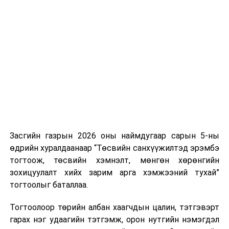
Хуулийг зөрчиж дуудлага хийсэн хувь хүнийг нэг
дуудлага тутамд 75 мянга хүртэлх евро, аж ахуйн
нэгжийг 375 мянга хүртэлх еврогоор торгох
боломжтой. Харин хэрэглэгч өөрөө зөвшөөрсөн,
эсвэл тухайн компанитай өмнө нь гэрээний
харилцаатай бөгөөд шинэ үйлчилгээ санал болгож
буй тохиолдолд хориг үйлчлэхгүй. Иргэд
зөвшөөрөлгүй дуудлагын талаар төрийн цахим
хуудсаар мэдээлэх боломжтой.
Засгийн газрын 2026 оны наймдугаар сарын 5-ны
Шинэ хууль Францын зах зээлд үйлчилдэг гадаадын
өдрийн хуралдаанаар “Төсвийн санхүүжилтэд эрэмбэ
дуудлагын төвүүдэд нөлөөлөхөөр байна. Тухайлбал,
тогтоож, төсвийн хэмнэлт, мөнгөн хөрөнгийн
Мароккогийн дуудлагын төвүүдийн орлогын 80 гаруй
зохицуулалт хийх зарим арга хэмжээний тухай”
хувь Францын зах зээлээс бүрддэг бөгөөд тус улсын
тогтоолыг баталлаа.
40–50 мянган ажлын байр эрсдэлд орж болзошгүйг
Мароккогийн хөдөлмөр эрхлэлтийн сайд мэдэгджээ.
Тогтоолоор төрийн албан хаагчдын цалин, тэтгэвэрт
гарах нэг удаагийн тэтгэмж, орон нутгийн нэмэгдэл