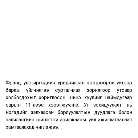
сургуулиуд дээр ажиллахгүй.
Их, дээд сургуулийн хичээл
2026 оны 9 дүгээр сарын 1-нээс цахимаар
эхэлнэ.
2026 оны 9 дүгээр сарын 14-нөөс танхимаар
үргэлжилнэ.
Оюутны дотуур байр
Франц улс иргэдийн урьдчилсан зөвшөөрөлгүйгээр
2026 оны 9 дүгээр сарын 13-наас оюутнуудыг
бараа, үйлчилгээ сурталчлах зорилгоор утсаар
дотуур байранд оруулж эхэлнэ.
холбогдохыг хориглосон шинэ хуулийг наймдугаар
Сургууль, цэцэрлэгийн үйл ажиллагааны
сарын 11-нээс хэрэгжүүлнэ. Уг зохицуулалт нь
зохицуулалт
иргэдийг залхаасан борлуулалтын дуудлага болон
залилангийн шинжтэй арилжааны үйл ажиллагаанаас
2026 оны 8 дугаар сарын 17–28-ны өдрүүдэд
хамгаалахад чиглэжээ.
нийслэлийн бүх сургууль, цэцэрлэгт ажлын