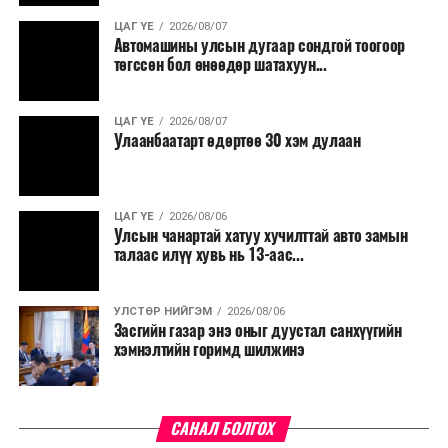
үргэлжилнэ гэж Ерөнхий сайд Н.Учрал онцоллоо.
ЦАГ ҮЕ
2026/08/07
Автомашины улсын дугаар сондгой тоогоор
Мөн бүх шатны төсвийн ерөнхийлөн захирагч нарт
төгссөн бол өнөөдөр шатахуун...
салбар бүрдээ урсгал зардлыг 20 хувиар бууруулах,
нөхөн томилгоо хийхгүй байх, аялал, амралт, зугаалга,
ЦАГ ҮЕ
2026/08/07
хамт олны урлаг, спортын арга хэмжээг зохион
Улаанбаатарт өдөртөө 30 хэм дулаан
байгуулахгүй байх, төрийн албанд шинэ орон тоо бий
болгохгүй байх, эрчим хүчний хэрэглээг хэмнэх, хурал,
сургалтыг цахим хэлбэрт шилжүүлэх, төрийн албан
ЦАГ ҮЕ
2026/08/06
хаагчдыг зарим өдрүүдэд цахимаар ажиллуулах арга
Улсын чанартай хатуу хучилттай авто замын
хэмжээг үргэлжлүүлэхийг үүрэг болголоо.
талаас илүү хувь нь 13-аас...
Төсвийн сахилга бат сайжирч, эдийн засгийн нөхцөл
УЛСТӨР НИЙГЭМ
2026/08/06
байдал хэвийн болсон тохиолдолд эдгээр
Засгийн газар энэ оныг дуустал санхүүгийн
хязгаарлалтыг үе шаттайгаар сулруулах юм.
хэмнэлтийн горимд шилжинэ
САНАЛ БОЛГОХ