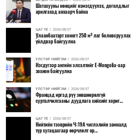
Шатахууны нөөцийг нэмэгдүүлэх, доголдлыг
тушаалтны томилолтоос бусад гадаад
арилгахад анхаарч байна
томилолт, гадаадын зочин хүлээн авах зардал;
Зайлшгүй шаардлагагүй тоног төхөөрөмж,
ЦАГ ҮЕ
2026/08/07
тавилга, автомашин худалдан авах;
Улаанбаатарт хоногт 250 м³ лаг боловсруулах
үйлдвэр байгуулна
Батлан хамгаалах, хууль зүйн салбараас бусад
сургалт, дадлага;
УЛСТӨР НИЙГЭМ
2026/08/07
Хуулиар заавал мэдээлэхээс бусад кино,
Нэгдүгээр ангийн элсэлтийг E-Mongolia-аар
контент, хэвлэлийн зардал;
зохион байгуулна
Заавал олгохоос бусад тэтгэмж, урамшуулал.
УЛСТӨР НИЙГЭМ
2026/08/07
Санхүүгийн хэмнэлтийн горимыг 2026 оны
Францад иргэд рүү зөвшөөрөлгүй
арванхоёрдугаар сарын 31 хүртэл мөрдөнө. Харин
сурталчилгааны дуудлага хийхийг хориг...
эрүүл мэндийн салбар уг хэмнэлтийн горимд
хамрагдахгүй бөгөөд цэцэрлэг, сургуулийн хүүхдийн
ЦАГ ҮЕ
2026/08/07
эрт илрүүлэг, вакцинжуулалт, томуу, томуу төст
Нийтийн тээврийн Ч:19А чиглэлийн замналд
өвчний эсрэг арга хэмжээ зэрэг зайлшгүй
түр хугацаагаар өөрчлөлт ор...
шаардлагатай ажлууд төлөвлөгөөний дагуу