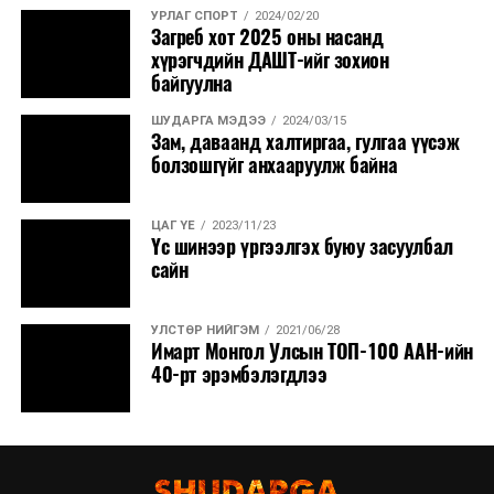
УРЛАГ СПОРТ
2024/02/20
Загреб хот 2025 оны насанд
хүрэгчдийн ДАШТ-ийг зохион
байгуулна
ШУДАРГА МЭДЭЭ
2024/03/15
Зам, даваанд халтиргаа, гулгаа үүсэж
болзошгүйг анхааруулж байна
ЦАГ ҮЕ
2023/11/23
Үс шинээр үргээлгэх буюу засуулбал
сайн
УЛСТӨР НИЙГЭМ
2021/06/28
Имарт Монгол Улсын ТОП-100 ААН-ийн
40-рт эрэмбэлэгдлээ