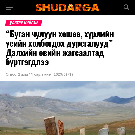
УЛСТӨР НИЙГЭМ
“Буган чулуун хөшөө, хүрлийн
үеийн холбогдох дурсгалууд”
Дэлхийн өвийн жагсаалтад
бүртгэгдлээ
Огноо:
2 жил 11 сар.өмнө
,
2023/09/19