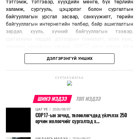
тэтгэмж, тэтгэвэр, хүүхдийн мөнгө, бүх төрлийн
халамж, сургууль, цэцэрлэг болон сургалтын
байгууллагын урсгал засвар, санхүүжилт, төрийн
байгууллагын интернетийн төлбөр, байр ашиглалтын
зардал, хууль, хүчний байгууллагын тээвэр,
шатахууны зардал, дотоодын томилолт, хоол хүнс,
нормын хувцасны зардал, COP17 олон улсын бага
хурлын зардал, Засгийн газрын өр, орон нутгийн нөөц
ДЭЛГЭРЭНГҮЙ УНШИХ
хөрөнгийн санхүүжилтийг хэвийн үргэлжлүүлэхээр
шийдвэрлэжээ.
СУРТАЛЧИЛГАА
Харин дараах зардлыг хязгаарлахаар болсон байна.
Үүнд:
ШИНЭ МЭДЭЭ
ТОП МЭДЭЭ
Олон улсын болон Засгийн газрын
ЦАГ ҮЕ
2026/08/07
шийдвэртэйгээс бусад хурал, зөвлөгөөн, ой,
COP17-ын зочид, төлөөлөгчдөд үйлчлэх 250
тэмдэглэлт өдөр, найр наадам, соёлын арга
орчим жолоочийг сургалтад х...
хэмжээ;
Урьдчилан төлөвлөсөн төрийн өндөр албан
ШУДАРГА МЭДЭЭ
2026/08/07