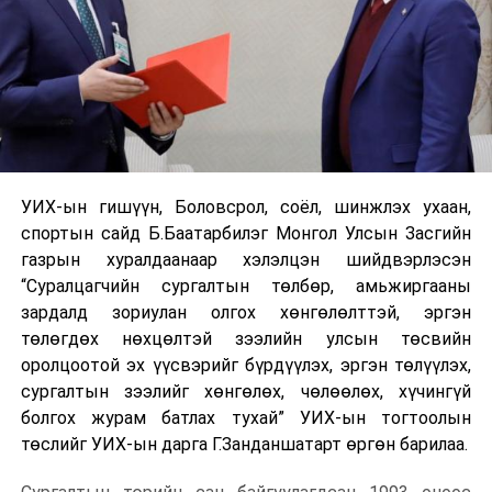
УИХ-ын гишүүн, Боловсрол, соёл, шинжлэх ухаан,
спортын сайд Б.Баатарбилэг Монгол Улсын Засгийн
газрын хуралдаанаар хэлэлцэн шийдвэрлэсэн
“Суралцагчийн сургалтын төлбөр, амьжиргааны
зардалд зориулан олгох хөнгөлөлттэй, эргэн
төлөгдөх нөхцөлтэй зээлийн улсын төсвийн
оролцоотой эх үүсвэрийг бүрдүүлэх, эргэн төлүүлэх,
сургалтын зээлийг хөнгөлөх, чөлөөлөх, хүчингүй
болгох журам батлах тухай” УИХ-ын тогтоолын
төслийг УИХ-ын дарга Г.Занданшатарт өргөн барилаа.