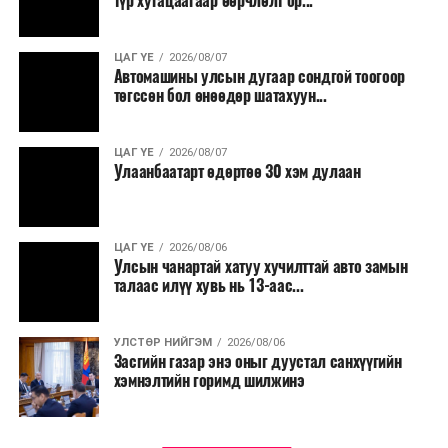
түр хугацаагаар өөрчлөлт ор...
малчид системээр дамжуулан бүтээгдэхүүнээ
эцсийн хэрэглэгчид борлуулах боломж бүрдэх юм.
ЦАГ ҮЕ
2026/08/07
Түүнчлэн түлш, улаанбуудай, хүнсний ногооны нөөц
Автомашины улсын дугаар сондгой тоогоор
бүрдүүлэх зоорь, агуулах барих аж ахуйн нэгжүүдэд
төгссөн бол өнөөдөр шатахуун...
хөнгөлөлттэй зээл олгох, цахилгааны хөнгөлөлт
үзүүлэхийг салбарын сайд нарт үүрэг болголоо.
ЦАГ ҮЕ
2026/08/07
Улаанбаатарт өдөртөө 30 хэм дулаан
ЦАГ ҮЕ
2026/08/06
Улсын чанартай хатуу хучилттай авто замын
талаас илүү хувь нь 13-аас...
УЛСТӨР НИЙГЭМ
2026/08/06
Засгийн газар энэ оныг дуустал санхүүгийн
хэмнэлтийн горимд шилжинэ