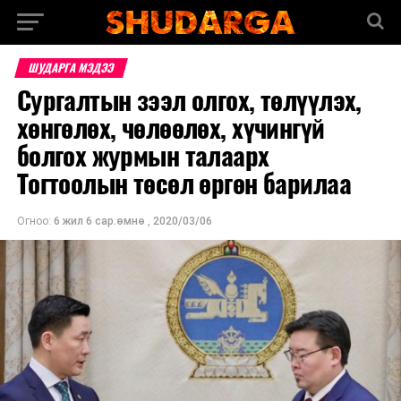
ШУДАРГА МЭДЭЭ
Сургалтын зээл олгох, төлүүлэх,
хөнгөлөх, чөлөөлөх, хүчингүй
болгох журмын талаарх
Тогтоолын төсөл өргөн барилаа
Огноо:
6 жил 6 сар.өмнө
,
2020/03/06