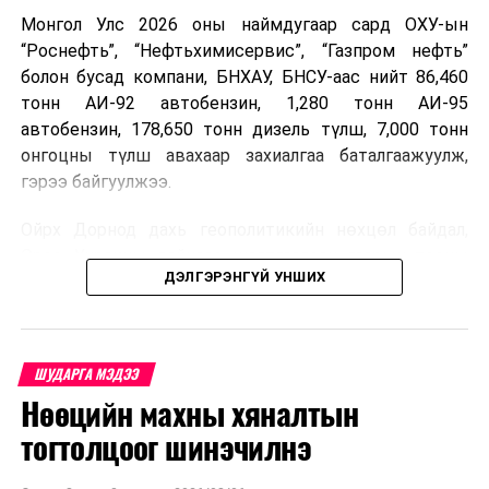
Монгол Улс 2026 оны наймдугаар сард ОХУ-ын
“Роснефть”, “Нефтьхимисервис”, “Газпром нефть”
болон бусад компани, БНХАУ, БНСУ-аас нийт 86,460
тонн АИ-92 автобензин, 1,280 тонн АИ-95
автобензин, 178,650 тонн дизель түлш, 7,000 тонн
онгоцны түлш авахаар захиалгаа баталгаажуулж,
гэрээ байгуулжээ.
Ойрх Дорнод дахь геополитикийн нөхцөл байдал,
Орос, Украины дайнаас шалтгаалсан газрын тосны
ДЭЛГЭРЭНГҮЙ УНШИХ
үнийн өсөлт дэлхийн зах зээлд буураагүй байна.
Үүний улмаас наймдугаар сард хил үнэ тонн тутамд
дахин өсөж, ОХУ болон бусад эх үүсвэрээс худалдан
авах шатахууны үнэ 1,200-2,000 ам.долларт хүрчээ.
ШУДАРГА МЭДЭЭ
Нөөцийн махны хяналтын
Иймд дотоодын зах зээл дэх үнийн өсөлтийг
сааруулахын тулд гаалийн болон онцгой албан
тогтолцоог шинэчилнэ
татварыг тэглэх шаардлага үүссэнийг салбарын сайд
танилцуулсан байна.