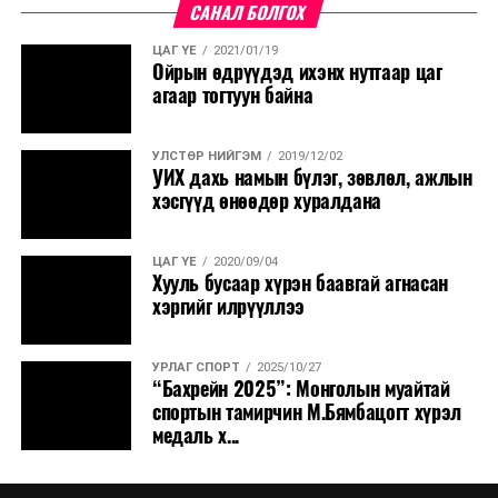
САНАЛ БОЛГОХ
ЦАГ ҮЕ
2021/01/19
Ойрын өдрүүдэд ихэнх нутгаар цаг
агаар тогтуун байна
УЛСТӨР НИЙГЭМ
2019/12/02
УИХ дахь намын бүлэг, зөвлөл, ажлын
хэсгүүд өнөөдөр хуралдана
ЦАГ ҮЕ
2020/09/04
Хууль бусаар хүрэн баавгай агнасан
хэргийг илрүүллээ
УРЛАГ СПОРТ
2025/10/27
“Бахрейн 2025”: Монголын муайтай
спортын тамирчин М.Бямбацогт хүрэл
медаль х...