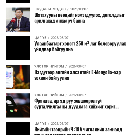
Бүртгэл, хяналтын нэгдсэн системийг Сангийн яам
наймдугаар сард багтаан бэлэн болгоно. Монголбанк
ШУДАРГА МЭДЭЭ
2026/08/07
Шатахууны нөөцийг нэмэгдүүлэх, доголдлыг
болон арилжааны банкуудтай хамтран стратегийн
арилгахад анхаарч байна
бүтээгдэхүүний нөөц бүрдүүлэх, хадгалах, түгээх,
борлуулах бүх шатанд цахим төлбөрийн баримт
үйлдэж, бүртгэлийг ил тод болгох юм.
ЦАГ ҮЕ
2026/08/07
Улаанбаатарт хоногт 250 м³ лаг боловсруулах
үйлдвэр байгуулна
2026 оны намар бэлтгэж, 2027 оны хавар худалдаанд
гаргах нөөцийн махны бүрдүүлэлтэд Нийслэлийн
Засаг дарга Б.Пүрэвдагваг онцгойлон анхаарч
УЛСТӨР НИЙГЭМ
2026/08/07
Нэгдүгээр ангийн элсэлтийг E-Mongolia-аар
ажиллахыг Ерөнхий сайд үүрэг болгожээ.
зохион байгуулна
Нөөцийн махыг цахим системд бүртгэснээр мах
бэлтгэлийн явц, нөөцийн үлдэгдэл ил тод болно. Мөн
УЛСТӨР НИЙГЭМ
2026/08/07
хөнгөлөлттэй зээлийг зориулалтын бусаар ашиглах
Францад иргэд рүү зөвшөөрөлгүй
сурталчилгааны дуудлага хийхийг хориг...
явдлыг таслан зогсоох, хүртээмжийг нэмэгдүүлэх,
өрсөлдөөнийг бий болгох боломжтой гэж үзжээ.
ЦАГ ҮЕ
2026/08/07
Иргэд агуулах, үйлдвэрээс махаа шууд худалдан авах,
Нийтийн тээврийн Ч:19А чиглэлийн замналд