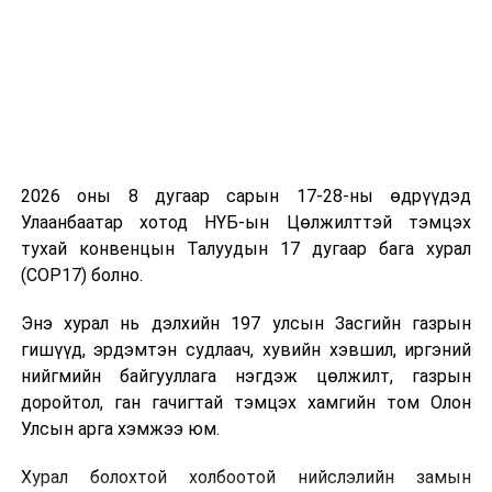
2026 оны 8 дугаар сарын 17-28-ны өдрүүдэд
Улаанбаатар хотод НҮБ-ын Цөлжилттэй тэмцэх
тухай конвенцын Талуудын 17 дугаар бага хурал
(COP17) болно.
Энэ хурал нь дэлхийн 197 улсын Засгийн газрын
гишүүд, эрдэмтэн судлаач, хувийн хэвшил, иргэний
нийгмийн байгууллага нэгдэж цөлжилт, газрын
доройтол, ган гачигтай тэмцэх хамгийн том Олон
Улсын арга хэмжээ юм.
Хурал болохтой холбоотой нийслэлийн замын