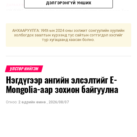
ДЭЛГЭРЭНГҮЙ УНШИХ
ДАРААХ МЭДЭЭ
“ЖДҮҮ” эрхлэгчдийн нэгдсэн үзэсгэлэн худалдаа Төв
талбайд эхэллээ
ӨМНӨХ МЭДЭЭ
АНХААРУУЛГА: УИХ-ын 2024 оны ээлжит сонгуулийн хуулийн
Улсын нэгдсэн төсвийн тэнцвэржүүлсэн тэнцэл 962.1
холбогдох заалтын хүрээнд тус сайтын сэтгэгдэл хэсгийг
тэрбум төгрөгийн алдагдалтай гарчээ
түр хугацаанд хаасан болно.
УЛСТӨР НИЙГЭМ
Нэгдүгээр ангийн элсэлтийг E-
Mongolia-аар зохион байгуулна
Огноо:
2 өдрийн өмнө
,
2026/08/07