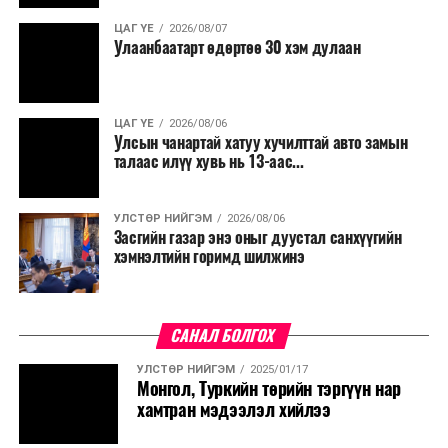
нөхөн томилгоо хийхгүй байх, аялал, амралт, зугаалга,
ЦАГ ҮЕ
2026/08/07
хамт олны урлаг, спортын арга хэмжээг зохион
Улаанбаатарт өдөртөө 30 хэм дулаан
байгуулахгүй байх, төрийн албанд шинэ орон тоо бий
болгохгүй байх, эрчим хүчний хэрэглээг хэмнэх, хурал,
сургалтыг цахим хэлбэрт шилжүүлэх, төрийн албан
ЦАГ ҮЕ
2026/08/06
хаагчдыг зарим өдрүүдэд цахимаар ажиллуулах арга
Улсын чанартай хатуу хучилттай авто замын
хэмжээг үргэлжлүүлэхийг үүрэг болголоо.
талаас илүү хувь нь 13-аас...
Төсвийн сахилга бат сайжирч, эдийн засгийн нөхцөл
УЛСТӨР НИЙГЭМ
2026/08/06
байдал хэвийн болсон тохиолдолд эдгээр
Засгийн газар энэ оныг дуустал санхүүгийн
хязгаарлалтыг үе шаттайгаар сулруулах юм.
хэмнэлтийн горимд шилжинэ
САНАЛ БОЛГОХ
УЛСТӨР НИЙГЭМ
2025/01/17
Монгол, Туркийн төрийн тэргүүн нар
хамтран мэдээлэл хийлээ