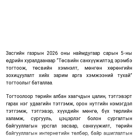
боломжтой. Харин хэрэглэгч өөрөө зөвшөөрсөн,
эсвэл тухайн компанитай өмнө нь гэрээний
харилцаатай бөгөөд шинэ үйлчилгээ санал болгож
буй тохиолдолд хориг үйлчлэхгүй. Иргэд
зөвшөөрөлгүй дуудлагын талаар төрийн цахим
хуудсаар мэдээлэх боломжтой.
Засгийн газрын 2026 оны наймдугаар сарын 5-ны
Шинэ хууль Францын зах зээлд үйлчилдэг гадаадын
өдрийн хуралдаанаар “Төсвийн санхүүжилтэд эрэмбэ
дуудлагын төвүүдэд нөлөөлөхөөр байна. Тухайлбал,
тогтоож, төсвийн хэмнэлт, мөнгөн хөрөнгийн
Мароккогийн дуудлагын төвүүдийн орлогын 80 гаруй
зохицуулалт хийх зарим арга хэмжээний тухай”
хувь Францын зах зээлээс бүрддэг бөгөөд тус улсын
тогтоолыг баталлаа.
40–50 мянган ажлын байр эрсдэлд орж болзошгүйг
Мароккогийн хөдөлмөр эрхлэлтийн сайд мэдэгджээ.
Тогтоолоор төрийн албан хаагчдын цалин, тэтгэвэрт
гарах нэг удаагийн тэтгэмж, орон нутгийн нэмэгдэл
тэтгэмж, тэтгэвэр, хүүхдийн мөнгө, бүх төрлийн
халамж, сургууль, цэцэрлэг болон сургалтын
байгууллагын урсгал засвар, санхүүжилт, төрийн
байгууллагын интернетийн төлбөр, байр ашиглалтын