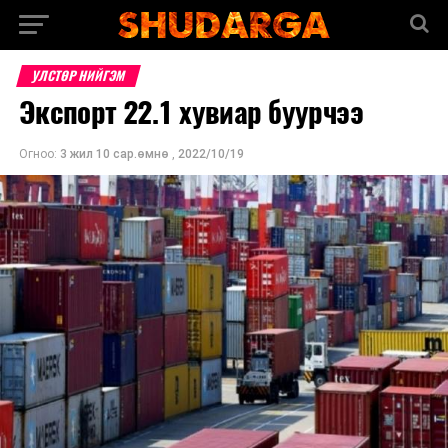
УЛСТӨР НИЙГЭМ
Экспорт 22.1 хувиар буурчээ
Огноо:
3 жил 10 сар.өмнө
,
2022/10/19