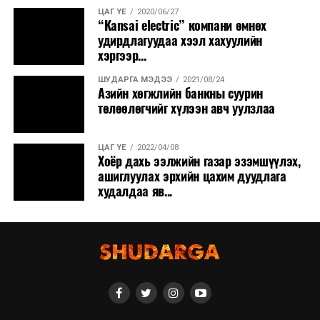
ЦАГ ҮЕ
2020/06/27
“Kansai electric” компани өмнөх
удирдлагуудаа хээл хахуулийн
хэргээр...
ШУДАРГА МЭДЭЭ
2021/08/24
Азийн хөгжлийн банкны суурин
төлөөлөгчийг хүлээн авч уулзлаа
ЦАГ ҮЕ
2022/04/08
Хоёр дахь ээлжийн газар эзэмшүүлэх,
ашиглуулах эрхийн цахим дуудлага
худалдаа яв...