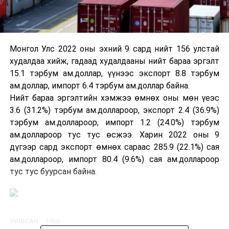
Монгол Улс 2022 оны эхний 9 сард нийт 156 улстай
худалдаа хийж, гадаад худалдааны нийт бараа эргэлт
15.1 тэрбум ам.доллар, үүнээс экспорт 8.8 тэрбум
ам.доллар, импорт 6.4 тэрбум ам.доллар байна.
Нийт бараа эргэлтийн хэмжээ өмнөх оны мөн үеэс
3.6 (31.2%) тэрбум ам.доллароор, экспорт 2.4 (36.9%)
тэрбум ам.доллароор, импорт 1.2 (24.0%) тэрбум
ам.доллароор тус тус өсжээ. Харин 2022 оны 9
дүгээр сард экспорт өмнөх сараас 285.9 (22.1%) сая
ам.доллароор, импорт 80.4 (9.6%) сая ам.доллароор
тус тус буурсан байна.
УНШСАН:
1968