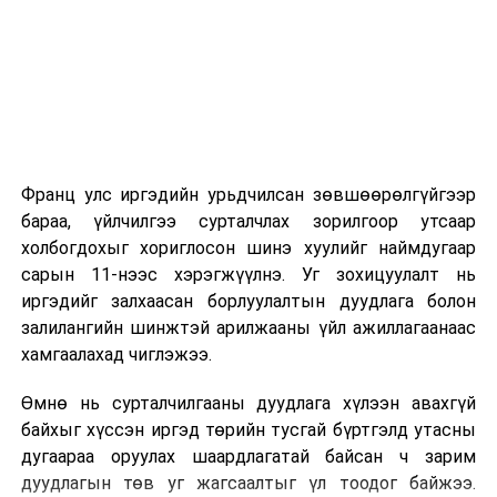
2026 оны 9 дүгээр сарын 1-нээс цахимаар
эхэлнэ.
2026 оны 9 дүгээр сарын 14-нөөс танхимаар
үргэлжилнэ.
Оюутны дотуур байр
Франц улс иргэдийн урьдчилсан зөвшөөрөлгүйгээр
2026 оны 9 дүгээр сарын 13-наас оюутнуудыг
бараа, үйлчилгээ сурталчлах зорилгоор утсаар
дотуур байранд оруулж эхэлнэ.
холбогдохыг хориглосон шинэ хуулийг наймдугаар
Сургууль, цэцэрлэгийн үйл ажиллагааны
сарын 11-нээс хэрэгжүүлнэ. Уг зохицуулалт нь
зохицуулалт
иргэдийг залхаасан борлуулалтын дуудлага болон
залилангийн шинжтэй арилжааны үйл ажиллагаанаас
2026 оны 8 дугаар сарын 17–28-ны өдрүүдэд
хамгаалахад чиглэжээ.
нийслэлийн бүх сургууль, цэцэрлэгт ажлын
Өмнө нь сурталчилгааны дуудлага хүлээн авахгүй
байранд элсэлт, бүртгэл болон бусад аливаа
байхыг хүссэн иргэд төрийн тусгай бүртгэлд утасны
арга хэмжээ зохион байгуулахгүй болно.
дугаараа оруулах шаардлагатай байсан ч зарим
дуудлагын төв уг жагсаалтыг үл тоодог байжээ.