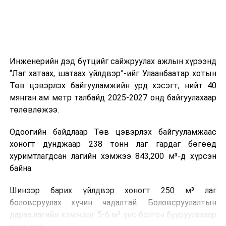
зүйгээр хангаж байна.
Мөн зам тээврийн осол, саатал болон бусад эрсдэл,
онцгой нөхцөл үүссэн үед авах арга хэмжээ, ачаалал
ихтэй нөхцөлд тайван, зөв, шуурхай шийдвэр гаргах,
Инженерийн дэд бүтцийг сайжруулах ажлын хүрээнд
өдөр тутмын ажлын бэлэн байдлыг хангах зэрэг
“Лаг хатаах, шатаах үйлдвэр”-ийг Улаанбаатар хотын
практик ур чадварыг сургалтын хөтөлбөрт тусгажээ.
Төв цэвэрлэх байгууламжийн урд хэсэгт, нийт 40
мянган ам метр талбайд 2025-2027 онд байгуулахаар
Сургалтыг танилцуулах лекц, асуулт-хариулт,
төлөвлөжээ.
жишээнд суурилсан сургалт, багаар ажиллах дасгал,
маршрут болон тээвэрлэлтийн урсгалын зураглалтай
Одоогийн байдлаар Төв цэвэрлэх байгууламжаас
танилцах, онцгой нөхцөлд ажиллах дадлага зэрэг
хоногт дунджаар 238 тонн лаг гардаг бөгөөд
онол, практик хосолсон хэлбэрээр зохион байгуулж
хуримтлагдсан лагийн хэмжээ 843,200 м³-д хүрсэн
байна.
байна.
Сургалтын үеэр COP17 олон улсын бага хурлыг
Шинээр барих үйлдвэр хоногт 250 м³ лаг
зохион байгуулах Үндэсний хорооны Ажлын алба,
боловсруулах хүчин чадалтай. Боловсруулалтын
Нийслэлийн тээврийн газар, Автотээврийн үндэсний
дараа лагийн хэмжээг 5-6 м³ үнс болгон бууруулахаар
төв болон Тээврийн цагдаагийн албаны холбогдох