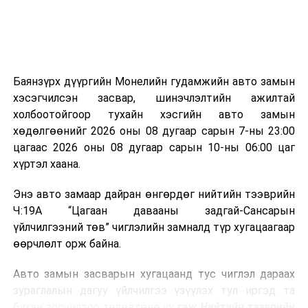
болон бусад өвчин үүсгэгч бичил биетнийг устгах
боломжтой.
Түүнчлэн шаталтын явцад үүсэх дулааныг цахилгаан
болон дулааны эрчим хүч үйлдвэрлэхэд ашиглаж
Баянзүрх дүүргийн Монелийн гудамжийн авто замын
болдог. Зарим технологийн хувьд шаталтын дараа
хэсэгчилсэн засвар, шинэчлэлтийн ажилтай
үлдэх үнснээс фосфор зэрэг ашигт эрдсийг сэргээн
холбоотойгоор тухайн хэсгийн авто замын
авах боломжтой аж.
хөдөлгөөнийг 2026 оны 08 дугаар сарын 7-ны 23:00
цагаас 2026 оны 08 дугаар сарын 10-ны 06:00 цаг
Япон, Герман, Швейцар, Нидерланд, Өмнөд Солонгос
хүртэл хаана.
зэрэг улс лаг хатаах, шатаах технологийг ашиглаж
байна. Тухайлбал, Германд лаг шатаах үйлдвэрээс
Энэ авто замаар дайран өнгөрдөг нийтийн тээврийн
гарсан үнснээс фосфор сэргээн авах технологи
Ч:19А “Цагаан давааны задгай-Сансарын
ашигладаг бол Нидерландад төвлөрсөн лаг
үйлчилгээний төв” чиглэлийн замналд түр хугацаагаар
боловсруулах үйлдвэрүүдээр дулаан, цахилгаан
өөрчлөлт орж байна.
эрчим хүч үйлдвэрлэдэг.
Авто замын засварын хугацаанд тус чиглэл дараах
Ийнхүү лаг хатаах, шатаах технологийг лагийн
зураглалын дагуу үйлчилгээ үзүүлэх тул иргэд та
эзлэхүүнийг бууруулахын зэрэгцээ эрчим хүч
бүхэн зорчилтоо төлөвлөнө үү
гэж Нийтийн тээврийн