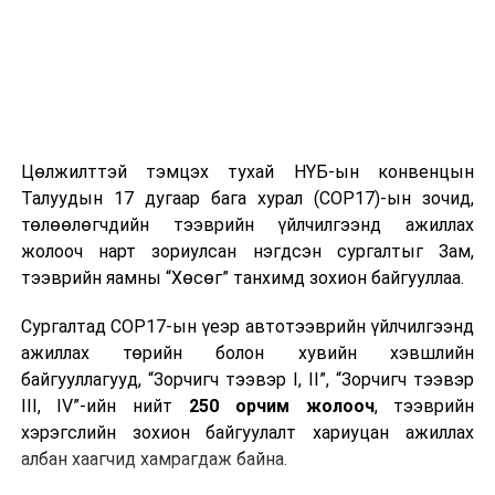
Цөлжилттэй тэмцэх тухай НҮБ-ын конвенцын
Талуудын 17 дугаар бага хурал (COP17)-ын зочид,
төлөөлөгчдийн тээврийн үйлчилгээнд ажиллах
жолооч нарт зориулсан нэгдсэн сургалтыг Зам,
тээврийн яамны “Хөсөг” танхимд зохион байгууллаа.
Сургалтад COP17-ын үеэр автотээврийн үйлчилгээнд
ажиллах төрийн болон хувийн хэвшлийн
байгууллагууд, “Зорчигч тээвэр I, II”, “Зорчигч тээвэр
III, IV”-ийн нийт
250 орчим жолооч
, тээврийн
хэрэгслийн зохион байгуулалт хариуцан ажиллах
албан хаагчид хамрагдаж байна.