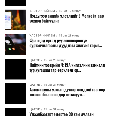
УЛСТӨР НИЙГЭМ
15 цаг 17 минут
Нэгдүгээр ангийн элсэлтийг E-Mongolia-аар
зохион байгуулна
УЛСТӨР НИЙГЭМ
15 цаг 21 минут
Францад иргэд рүү зөвшөөрөлгүй
сурталчилгааны дуудлага хийхийг хориг...
ЦАГ ҮЕ
15 цаг 25 минут
Нийтийн тээврийн Ч:19А чиглэлийн замналд
түр хугацаагаар өөрчлөлт ор...
ЦАГ ҮЕ
15 цаг 27 минут
Автомашины улсын дугаар сондгой тоогоор
төгссөн бол өнөөдөр шатахуун...
ЦАГ ҮЕ
15 цаг 31 минут
Улаанбаатарт өдөртөө 30 хэм дулаан