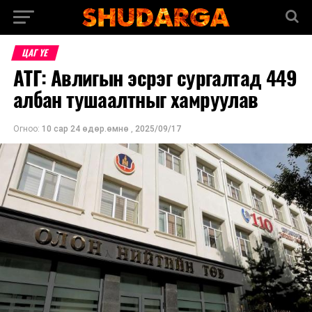
ЦАГ ҮЕ
АТГ: Авлигын эсрэг сургалтад 449
албан тушаалтныг хамруулав
Огноо:
10 сар 24 өдөр.өмнө
,
2025/09/17