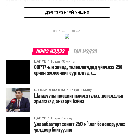
үйлдвэрлэх, нөөцийг дахин ашиглах чиглэлээр олон
бодлогын газраас мэдээллээ.
улсад өргөн ашиглаж байна.
ДЭЛГЭРЭНГҮЙ УНШИХ
СУРТАЛЧИЛГАА
ШИНЭ МЭДЭЭ
ТОП МЭДЭЭ
ЦАГ ҮЕ
10 цаг 40 минут
COP17-ын зочид, төлөөлөгчдөд үйлчлэх 250
орчим жолоочийг сургалтад х...
ШУДАРГА МЭДЭЭ
13 цаг 4 минут
Шатахууны нөөцийг нэмэгдүүлэх, доголдлыг
арилгахад анхаарч байна
ЦАГ ҮЕ
13 цаг 6 минут
Улаанбаатарт хоногт 250 м³ лаг боловсруулах
үйлдвэр байгуулна