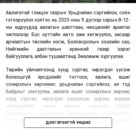
Авлигатай тэмцэх газрын Урьдчилан сэргийлэх, соён
гэгээрүүлэх хэлтэс нь 2025 оны 9 дүгээр сарын 8-12-
ны өдрүүдэд авлигын шалтгаан, нөхцөлийг арилгах
чиглэлээр Бүс нутгийн авто зам хөгжүүлэх, засвар
арчлалтын төслийн нэгж, Боловсролын зээлийн сан,
Нийгмийн даатгалын ерөнхий газар зэрэг
байгууллага, албан тушаалтанд Зөвлөмж хүргүүлэв.
Төрийн үйлчилгээнд хүнд суртал, чирэгдэл үүсэж
болзошгүй эрсдэлийг тогтоох, авлига, ашиг
сонирхлын зөрчлөөс урьдчилан сэргийлэх, ил тод
байдлыг хангуулах, авлига ашиг сонирхлын зөрчил,
хүнд суртал, чирэгдэл учруулсан дүрэм, журам,
шийдвэрийг хянах ажлын хүрээнд “Дээд
боловсролын сургалтын байгууллагын суралцагчид
тэтгэлэг, зээл, буцалтгүй тусламж олгох, дэмжлэг
ДЭЛГЭРЭНГҮЙ УНШИХ
үзүүлэх, зээл эргэн төлүүлэх журам”, “Усны нөөцийн
зөвлөлийн дүрэм”, “Нийслэлийн ерөнхий