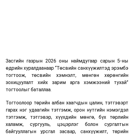
нэгжийг 375 мянга хүртэлх еврогоор торгох
боломжтой. Харин хэрэглэгч өөрөө зөвшөөрсөн,
эсвэл тухайн компанитай өмнө нь гэрээний
харилцаатай бөгөөд шинэ үйлчилгээ санал болгож
буй тохиолдолд хориг үйлчлэхгүй. Иргэд
зөвшөөрөлгүй дуудлагын талаар төрийн цахим
хуудсаар мэдээлэх боломжтой.
Засгийн газрын 2026 оны наймдугаар сарын 5-ны
Шинэ хууль Францын зах зээлд үйлчилдэг гадаадын
өдрийн хуралдаанаар “Төсвийн санхүүжилтэд эрэмбэ
дуудлагын төвүүдэд нөлөөлөхөөр байна. Тухайлбал,
тогтоож, төсвийн хэмнэлт, мөнгөн хөрөнгийн
Мароккогийн дуудлагын төвүүдийн орлогын 80 гаруй
зохицуулалт хийх зарим арга хэмжээний тухай”
хувь Францын зах зээлээс бүрддэг бөгөөд тус улсын
тогтоолыг баталлаа.
40–50 мянган ажлын байр эрсдэлд орж болзошгүйг
Мароккогийн хөдөлмөр эрхлэлтийн сайд мэдэгджээ.
Тогтоолоор төрийн албан хаагчдын цалин, тэтгэвэрт
гарах нэг удаагийн тэтгэмж, орон нутгийн нэмэгдэл
тэтгэмж, тэтгэвэр, хүүхдийн мөнгө, бүх төрлийн
халамж, сургууль, цэцэрлэг болон сургалтын
байгууллагын урсгал засвар, санхүүжилт, төрийн