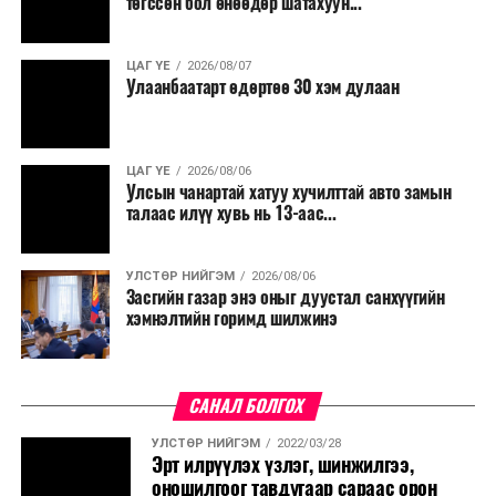
төгссөн бол өнөөдөр шатахуун...
салбар бүрдээ урсгал зардлыг 20 хувиар бууруулах,
нөхөн томилгоо хийхгүй байх, аялал, амралт, зугаалга,
ЦАГ ҮЕ
2026/08/07
хамт олны урлаг, спортын арга хэмжээг зохион
Улаанбаатарт өдөртөө 30 хэм дулаан
байгуулахгүй байх, төрийн албанд шинэ орон тоо бий
болгохгүй байх, эрчим хүчний хэрэглээг хэмнэх, хурал,
сургалтыг цахим хэлбэрт шилжүүлэх, төрийн албан
ЦАГ ҮЕ
2026/08/06
хаагчдыг зарим өдрүүдэд цахимаар ажиллуулах арга
Улсын чанартай хатуу хучилттай авто замын
хэмжээг үргэлжлүүлэхийг үүрэг болголоо.
талаас илүү хувь нь 13-аас...
Төсвийн сахилга бат сайжирч, эдийн засгийн нөхцөл
УЛСТӨР НИЙГЭМ
2026/08/06
байдал хэвийн болсон тохиолдолд эдгээр
Засгийн газар энэ оныг дуустал санхүүгийн
хязгаарлалтыг үе шаттайгаар сулруулах юм.
хэмнэлтийн горимд шилжинэ
САНАЛ БОЛГОХ
УЛСТӨР НИЙГЭМ
2022/03/28
Эрт илрүүлэх үзлэг, шинжилгээ,
оношилгоог тавдугаар сараас орон