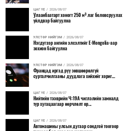
Зайлшгүй шаардлагагүй тоног төхөөрөмж,
ЦАГ ҮЕ
2026/08/07
тавилга, автомашин худалдан авах;
Улаанбаатарт хоногт 250 м³ лаг боловсруулах
үйлдвэр байгуулна
Батлан хамгаалах, хууль зүйн салбараас бусад
сургалт, дадлага;
УЛСТӨР НИЙГЭМ
2026/08/07
Хуулиар заавал мэдээлэхээс бусад кино,
Нэгдүгээр ангийн элсэлтийг E-Mongolia-аар
контент, хэвлэлийн зардал;
зохион байгуулна
Заавал олгохоос бусад тэтгэмж, урамшуулал.
УЛСТӨР НИЙГЭМ
2026/08/07
Санхүүгийн хэмнэлтийн горимыг 2026 оны
Францад иргэд рүү зөвшөөрөлгүй
арванхоёрдугаар сарын 31 хүртэл мөрдөнө. Харин
сурталчилгааны дуудлага хийхийг хориг...
эрүүл мэндийн салбар уг хэмнэлтийн горимд
хамрагдахгүй бөгөөд цэцэрлэг, сургуулийн хүүхдийн
ЦАГ ҮЕ
2026/08/07
эрт илрүүлэг, вакцинжуулалт, томуу, томуу төст
Нийтийн тээврийн Ч:19А чиглэлийн замналд
өвчний эсрэг арга хэмжээ зэрэг зайлшгүй
түр хугацаагаар өөрчлөлт ор...
шаардлагатай ажлууд төлөвлөгөөний дагуу
үргэлжилнэ гэж Ерөнхий сайд Н.Учрал онцоллоо.
ЦАГ ҮЕ
2026/08/07
Автомашины улсын дугаар сондгой тоогоор
Мөн бүх шатны төсвийн ерөнхийлөн захирагч нарт