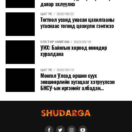
даяар эхлүүлнэ
ЦАГ ҮЕ
2025/08/22
Тогтоол усанд унасан цахилгааны
утаснаас тогонд цохиулж гэмтжээ
УЛСТӨР НИЙГЭМ
2023/04/18
УИХ: Байнгын хороод өнөөдөр
хуралдана
ЦАГ ҮЕ
2025/05/13
Монгол Улсад оршин суух
зөвшөөрлийн хугацааг хэтрүүлсэн
БНСУ-ын иргэнийг албадан...