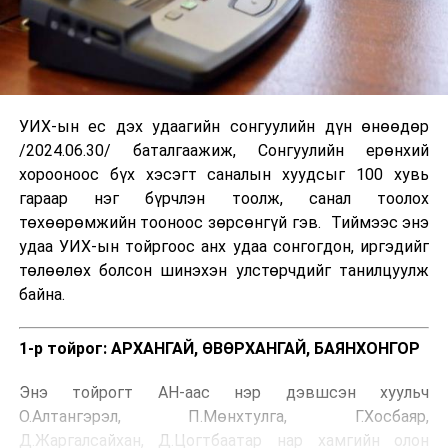
УИХ-ын ес дэх удаагийн сонгуулийн дүн өнөөдөр
/2024.06.30/ баталгаажиж, Сонгуулийн ерөнхий
хорооноос бүх хэсэгт саналын хуудсыг 100 хувь
гараар нэг бүрчлэн тоолж, санал тоолох
төхөөрөмжийн тооноос зөрсөнгүй гэв. Тиймээс энэ
удаа УИХ-ын тойргоос анх удаа сонгогдон, иргэдийг
төлөөлөх болсон шинэхэн улстөрчдийг танилцуулж
байна.
1-р тойрог: АРХАНГАЙ, ӨВӨРХАНГАЙ, БАЯНХОНГОР
Энэ тойрогт АН-аас нэр дэвшсэн хуульч
О.Алтангэрэл, П.Мөнхтулга, Г.Хосбаяр,
Д.Жаргалсайхан, Д.Цогтбаатар нар хамгийн олон