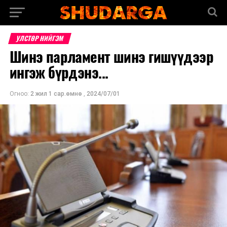
УЛСТӨР НИЙГЭМ
Шинэ парламент шинэ гишүүдээр
ингэж бүрдэнэ...
Огноо:
2 жил 1 сар.өмнө
,
2024/07/01