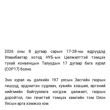
Энэ тойрогт МАН-аас нэр дэвшсэн Байгаль орчин,
аялал жуулчлалын сайд Б.Бат-Эрдэнэ, Д.Үүрийнтуяа
хамгийн олон санал авч, анх удаа УИХ-ын гишүүн
болж байна.
5-р тойрог: ТӨВ, ДАРХАН-УУЛ, СЭЛЭНГЭ
Энэ тойрогт АН-аас нэр дэвшсэн Д.Батбаяр,
С.Эрдэнэболд нар МАН-аас нэр дэвшсэн
Ерөнхийлөгчийн зөвлөх С.Лүндэг нар анх удаа УИХ-
2026 оны 8 дугаар сарын 17-28-ны өдрүүдэд
ын гишүүн болж байна.
Улаанбаатар хотод НҮБ-ын Цөлжилттэй тэмцэх
тухай конвенцын Талуудын 17 дугаар бага хурал
6-р тойрог: ХЭНТИЙ, СҮХБААТАР, ДОРНОД
(COP17) болно.
Энэ тойрогт МАН-аас нэр дэвшсэн Дорнод аймгийн
Энэ хурал нь дэлхийн 197 улсын Засгийн газрын
Засаг дарга П.Бадамсүрэн, Ерөнхийлөгчийн төрсөн
гишүүд, эрдэмтэн судлаач, хувийн хэвшил, иргэний
дүү У.Отгонбаяр, ХХААХҮ-ийн дэд сайд М.Ганхөлөг,
нийгмийн байгууллага нэгдэж цөлжилт, газрын
Л.Соронзонболд нар хамгийн олон санал авсан бол
доройтол, ган гачигтай тэмцэх хамгийн том Олон
АН-аас нэр дэвшсэн Ш.Бямбасүрэн нар анх удаа УИХ-
Улсын арга хэмжээ юм.
ын гишүүн болж байна.