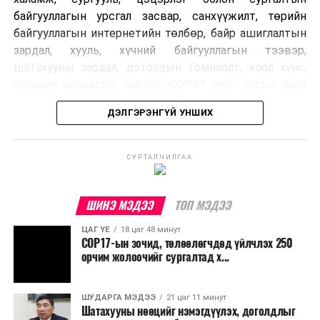
байгууллагын урсгал засвар, санхүүжилт, төрийн
байгууллагын интернетийн төлбөр, байр ашиглалтын
зардал, хууль, хүчний байгууллагын тээвэр,
шатахууны зардал, дотоодын томилолт, хоол хүнс,
нормын хувцасны зардал, COP17 олон улсын бага
хурлын зардал, Засгийн газрын өр, орон нутгийн нөөц
ДЭЛГЭРЭНГҮЙ УНШИХ
хөрөнгийн санхүүжилтийг хэвийн үргэлжлүүлэхээр
шийдвэрлэжээ.
СУРТАЛЧИЛГАА
Харин дараах зардлыг хязгаарлахаар болсон байна.
Үүнд:
ШИНЭ МЭДЭЭ
ТОП МЭДЭЭ
Олон улсын болон Засгийн газрын
ЦАГ ҮЕ
18 цаг 48 минут
шийдвэртэйгээс бусад хурал, зөвлөгөөн, ой,
COP17-ын зочид, төлөөлөгчдөд үйлчлэх 250
тэмдэглэлт өдөр, найр наадам, соёлын арга
орчим жолоочийг сургалтад х...
хэмжээ;
Урьдчилан төлөвлөсөн төрийн өндөр албан
ШУДАРГА МЭДЭЭ
21 цаг 11 минут
Шатахууны нөөцийг нэмэгдүүлэх, доголдлыг
тушаалтны томилолтоос бусад гадаад