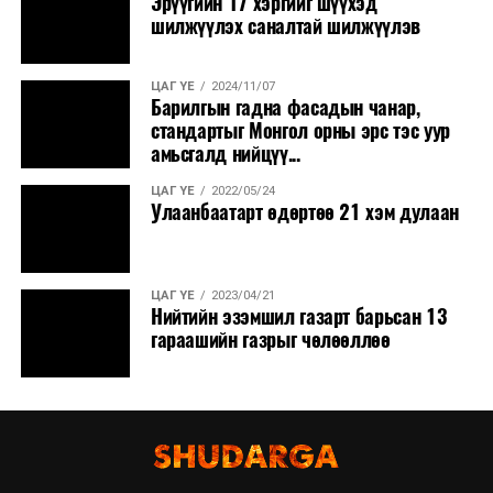
Эрүүгийн 17 хэргийг шүүхэд
шилжүүлэх саналтай шилжүүлэв
ЦАГ ҮЕ
2024/11/07
Барилгын гадна фасадын чанар,
стандартыг Монгол орны эрс тэс уур
амьсгалд нийцүү...
ЦАГ ҮЕ
2022/05/24
Улаанбаатарт өдөртөө 21 хэм дулаан
ЦАГ ҮЕ
2023/04/21
Нийтийн эзэмшил газарт барьсан 13
гараашийн газрыг чөлөөллөө