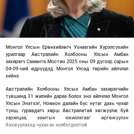
Монгол Улсын Ерөнхийлөгч Ухнаагийн Хүрэлсүхийн
урилгаар Австралийн Холбооны Улсын Амбан
захирагч Саманта Мостин 2025 оны 09 дүгээр сарын
04-09-ний өдрүүдэд Монгол Улсад төрийн айлчлал
хийнэ.
Австралийн Холбооны Улсын Амбан захирагчийн
түвшинд 31 жилийн дараа болох энэ айлчлал Монгол
Улсын Энэтхэг, Номхон далайн бүс нутаг дахь чухал
түнш, гуравдагч хөрш Австралитай хөгжүүлж буй
харилцаа, хамтын ажиллагааг өргөжүүлэн
бэхжүүлэхэд чухал ач холбогдолтой.