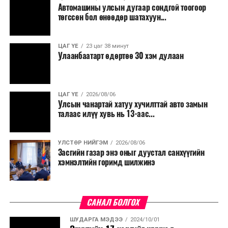
Автомашины улсын дугаар сондгой тоогоор
Мөн бүх шатны төсвийн ерөнхийлөн захирагч нарт
төгссөн бол өнөөдөр шатахуун...
салбар бүрдээ урсгал зардлыг 20 хувиар бууруулах,
нөхөн томилгоо хийхгүй байх, аялал, амралт, зугаалга,
ЦАГ ҮЕ
23 цаг 38 минут
хамт олны урлаг, спортын арга хэмжээг зохион
Улаанбаатарт өдөртөө 30 хэм дулаан
байгуулахгүй байх, төрийн албанд шинэ орон тоо бий
болгохгүй байх, эрчим хүчний хэрэглээг хэмнэх, хурал,
сургалтыг цахим хэлбэрт шилжүүлэх, төрийн албан
ЦАГ ҮЕ
2026/08/06
хаагчдыг зарим өдрүүдэд цахимаар ажиллуулах арга
Улсын чанартай хатуу хучилттай авто замын
хэмжээг үргэлжлүүлэхийг үүрэг болголоо.
талаас илүү хувь нь 13-аас...
Төсвийн сахилга бат сайжирч, эдийн засгийн нөхцөл
УЛСТӨР НИЙГЭМ
2026/08/06
байдал хэвийн болсон тохиолдолд эдгээр
Засгийн газар энэ оныг дуустал санхүүгийн
хязгаарлалтыг үе шаттайгаар сулруулах юм.
хэмнэлтийн горимд шилжинэ
САНАЛ БОЛГОХ
ШУДАРГА МЭДЭЭ
2024/10/01