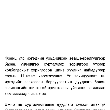
Их, дээд сургуулийн хичээл
2026 оны 9 дүгээр сарын 1-нээс цахимаар
эхэлнэ.
2026 оны 9 дүгээр сарын 14-нөөс танхимаар
үргэлжилнэ.
Оюутны дотуур байр
Франц улс иргэдийн урьдчилсан зөвшөөрөлгүйгээр
2026 оны 9 дүгээр сарын 13-наас оюутнуудыг
бараа, үйлчилгээ сурталчлах зорилгоор утсаар
дотуур байранд оруулж эхэлнэ.
холбогдохыг хориглосон шинэ хуулийг наймдугаар
Сургууль, цэцэрлэгийн үйл ажиллагааны
сарын 11-нээс хэрэгжүүлнэ. Уг зохицуулалт нь
зохицуулалт
иргэдийг залхаасан борлуулалтын дуудлага болон
залилангийн шинжтэй арилжааны үйл ажиллагаанаас
2026 оны 8 дугаар сарын 17–28-ны өдрүүдэд
хамгаалахад чиглэжээ.
нийслэлийн бүх сургууль, цэцэрлэгт ажлын
Өмнө нь сурталчилгааны дуудлага хүлээн авахгүй
байранд элсэлт, бүртгэл болон бусад аливаа