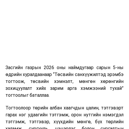
Хуулийг зөрчиж дуудлага хийсэн хувь хүнийг нэг
дуудлага тутамд 75 мянга хүртэлх евро, аж ахуйн
нэгжийг 375 мянга хүртэлх еврогоор торгох
боломжтой. Харин хэрэглэгч өөрөө зөвшөөрсөн,
эсвэл тухайн компанитай өмнө нь гэрээний
харилцаатай бөгөөд шинэ үйлчилгээ санал болгож
буй тохиолдолд хориг үйлчлэхгүй. Иргэд
зөвшөөрөлгүй дуудлагын талаар төрийн цахим
хуудсаар мэдээлэх боломжтой.
Засгийн газрын 2026 оны наймдугаар сарын 5-ны
Шинэ хууль Францын зах зээлд үйлчилдэг гадаадын
өдрийн хуралдаанаар “Төсвийн санхүүжилтэд эрэмбэ
дуудлагын төвүүдэд нөлөөлөхөөр байна. Тухайлбал,
тогтоож, төсвийн хэмнэлт, мөнгөн хөрөнгийн
Мароккогийн дуудлагын төвүүдийн орлогын 80 гаруй
зохицуулалт хийх зарим арга хэмжээний тухай”
хувь Францын зах зээлээс бүрддэг бөгөөд тус улсын
тогтоолыг баталлаа.
40–50 мянган ажлын байр эрсдэлд орж болзошгүйг
Мароккогийн хөдөлмөр эрхлэлтийн сайд мэдэгджээ.
Тогтоолоор төрийн албан хаагчдын цалин, тэтгэвэрт
гарах нэг удаагийн тэтгэмж, орон нутгийн нэмэгдэл
тэтгэмж, тэтгэвэр, хүүхдийн мөнгө, бүх төрлийн
халамж, сургууль, цэцэрлэг болон сургалтын