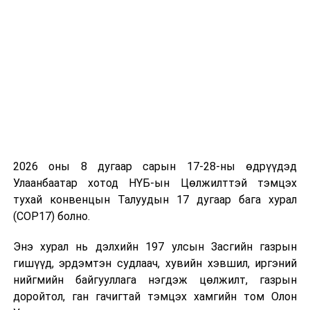
иргэн оршин сууж байна.
УНШСАН:
1291
ДАРААХ МЭДЭЭ
Нийтийн тээврийн нэгдүгээр эгнээг чөлөөлснөөр
автобус хүлээх хугацаа багасаж, хурд 4.5 км/цагаар
нэмэгджээ
ӨМНӨХ МЭДЭЭ
Үнэт цаасны хоёрдогч зах зээлийн арилжаа эхэлсний
ойд зориулж цан цохилоо
2026 оны 8 дугаар сарын 17-28-ны өдрүүдэд
Улаанбаатар хотод НҮБ-ын Цөлжилттэй тэмцэх
тухай конвенцын Талуудын 17 дугаар бага хурал
(COP17) болно.
Энэ хурал нь дэлхийн 197 улсын Засгийн газрын
гишүүд, эрдэмтэн судлаач, хувийн хэвшил, иргэний
нийгмийн байгууллага нэгдэж цөлжилт, газрын
доройтол, ган гачигтай тэмцэх хамгийн том Олон