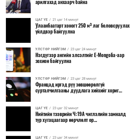
арилгахад анхаарч байна
томилолт, гадаадын зочин хүлээн авах зардал;
Зайлшгүй шаардлагагүй тоног төхөөрөмж,
ЦАГ ҮЕ
21 цаг 14 минут
тавилга, автомашин худалдан авах;
Улаанбаатарт хоногт 250 м³ лаг боловсруулах
үйлдвэр байгуулна
Батлан хамгаалах, хууль зүйн салбараас бусад
сургалт, дадлага;
УЛСТӨР НИЙГЭМ
23 цаг 24 минут
Хуулиар заавал мэдээлэхээс бусад кино,
Нэгдүгээр ангийн элсэлтийг E-Mongolia-аар
контент, хэвлэлийн зардал;
зохион байгуулна
Заавал олгохоос бусад тэтгэмж, урамшуулал.
УЛСТӨР НИЙГЭМ
23 цаг 28 минут
Санхүүгийн хэмнэлтийн горимыг 2026 оны
Францад иргэд рүү зөвшөөрөлгүй
арванхоёрдугаар сарын 31 хүртэл мөрдөнө. Харин
сурталчилгааны дуудлага хийхийг хориг...
эрүүл мэндийн салбар уг хэмнэлтийн горимд
хамрагдахгүй бөгөөд цэцэрлэг, сургуулийн хүүхдийн
ЦАГ ҮЕ
23 цаг 32 минут
эрт илрүүлэг, вакцинжуулалт, томуу, томуу төст
Нийтийн тээврийн Ч:19А чиглэлийн замналд
өвчний эсрэг арга хэмжээ зэрэг зайлшгүй
түр хугацаагаар өөрчлөлт ор...
шаардлагатай ажлууд төлөвлөгөөний дагуу
үргэлжилнэ гэж Ерөнхий сайд Н.Учрал онцоллоо.
ЦАГ ҮЕ
23 цаг 34 минут