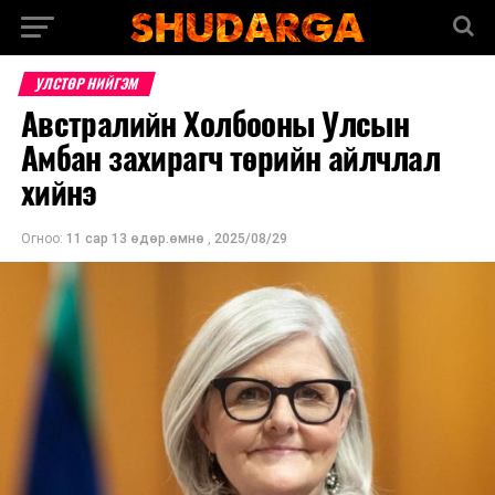
УЛСТӨР НИЙГЭМ
Австралийн Холбооны Улсын
Амбан захирагч төрийн айлчлал
хийнэ
Огноо:
11 сар 13 өдөр.өмнө
,
2025/08/29