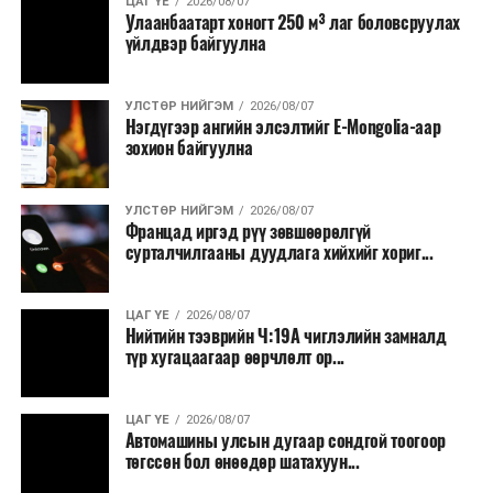
ЦАГ ҮЕ
2026/08/07
Улаанбаатарт хоногт 250 м³ лаг боловсруулах
үйлдвэр байгуулна
УЛСТӨР НИЙГЭМ
2026/08/07
Нэгдүгээр ангийн элсэлтийг E-Mongolia-аар
зохион байгуулна
УЛСТӨР НИЙГЭМ
2026/08/07
Францад иргэд рүү зөвшөөрөлгүй
сурталчилгааны дуудлага хийхийг хориг...
ЦАГ ҮЕ
2026/08/07
Нийтийн тээврийн Ч:19А чиглэлийн замналд
түр хугацаагаар өөрчлөлт ор...
ЦАГ ҮЕ
2026/08/07
Автомашины улсын дугаар сондгой тоогоор
төгссөн бол өнөөдөр шатахуун...