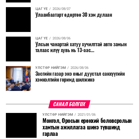
ЦАГ ҮЕ
2026/08/07
Улаанбаатарт өдөртөө 30 хэм дулаан
ЦАГ ҮЕ
2026/08/06
Улсын чанартай хатуу хучилттай авто замын
талаас илүү хувь нь 13-аас...
УЛСТӨР НИЙГЭМ
2026/08/06
Засгийн газар энэ оныг дуустал санхүүгийн
хэмнэлтийн горимд шилжинэ
САНАЛ БОЛГОХ
УЛСТӨР НИЙГЭМ
2021/01/06
Монгол, Оросын ерөнхий боловсролын
хамтын ажиллагаа шинэ түвшинд
гарлаа