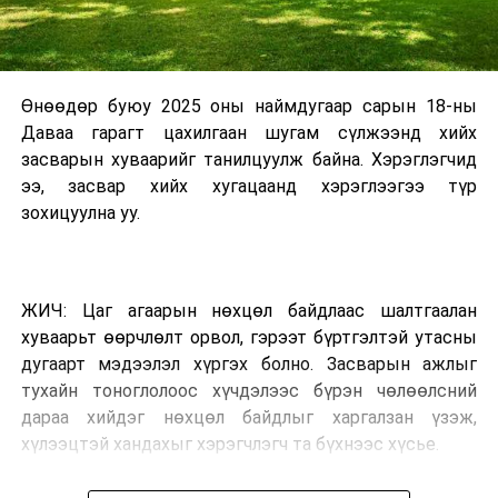
Өнөөдөр буюу 2025 оны наймдугаар сарын 18-ны
Даваа гарагт цахилгаан шугам сүлжээнд хийх
засварын хуваарийг танилцуулж байна. Хэрэглэгчид
ээ, засвар хийх хугацаанд хэрэглээгээ түр
зохицуулна уу.
ЖИЧ: Цаг агаарын нөхцөл байдлаас шалтгаалан
хуваарьт өөрчлөлт орвол, гэрээт бүртгэлтэй утасны
дугаарт мэдээлэл хүргэх болно. Засварын ажлыг
тухайн тоноглолоос хүчдэлээс бүрэн чөлөөлсний
дараа хийдэг нөхцөл байдлыг харгалзан үзэж,
хүлээцтэй хандахыг хэрэгчлэгч та бүхнээс хүсье.