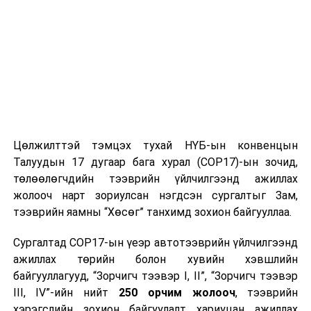
Цөлжилттэй тэмцэх тухай НҮБ-ын конвенцын
Талуудын 17 дугаар бага хурал (COP17)-ын зочид,
төлөөлөгчдийн тээврийн үйлчилгээнд ажиллах
жолооч нарт зориулсан нэгдсэн сургалтыг Зам,
тээврийн яамны “Хөсөг” танхимд зохион байгууллаа.
Сургалтад COP17-ын үеэр автотээврийн үйлчилгээнд
ажиллах төрийн болон хувийн хэвшлийн
байгууллагууд, “Зорчигч тээвэр I, II”, “Зорчигч тээвэр
III, IV”-ийн нийт
250 орчим жолооч
, тээврийн
хэрэгслийн зохион байгуулалт хариуцан ажиллах