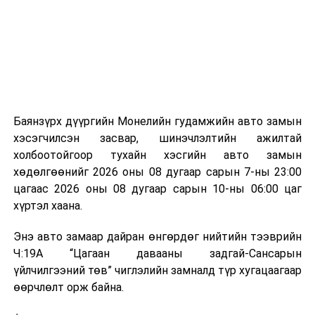
аргаар боловсруулж, эзлэхүүнийг эрс бууруулах
зориулалттай. Лагийг өндөр температурт шатааснаар
эзлэхүүн нь 90 хүртэл хувиар буурч, бактери, вирус
болон бусад өвчин үүсгэгч бичил биетнийг устгах
боломжтой.
Түүнчлэн шаталтын явцад үүсэх дулааныг цахилгаан
болон дулааны эрчим хүч үйлдвэрлэхэд ашиглаж
Баянзүрх дүүргийн Монелийн гудамжийн авто замын
болдог. Зарим технологийн хувьд шаталтын дараа
хэсэгчилсэн засвар, шинэчлэлтийн ажилтай
үлдэх үнснээс фосфор зэрэг ашигт эрдсийг сэргээн
холбоотойгоор тухайн хэсгийн авто замын
авах боломжтой аж.
хөдөлгөөнийг 2026 оны 08 дугаар сарын 7-ны 23:00
цагаас 2026 оны 08 дугаар сарын 10-ны 06:00 цаг
Япон, Герман, Швейцар, Нидерланд, Өмнөд Солонгос
хүртэл хаана.
зэрэг улс лаг хатаах, шатаах технологийг ашиглаж
байна. Тухайлбал, Германд лаг шатаах үйлдвэрээс
Энэ авто замаар дайран өнгөрдөг нийтийн тээврийн
гарсан үнснээс фосфор сэргээн авах технологи
Ч:19А “Цагаан давааны задгай-Сансарын
ашигладаг бол Нидерландад төвлөрсөн лаг
үйлчилгээний төв” чиглэлийн замналд түр хугацаагаар
боловсруулах үйлдвэрүүдээр дулаан, цахилгаан
өөрчлөлт орж байна.
эрчим хүч үйлдвэрлэдэг.