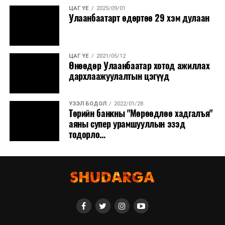
ЦАГ ҮЕ
2025/09/01
Улаанбаатарт өдөртөө 29 хэм дулаан
ЦАГ ҮЕ
2021/05/12
Өнөөдөр Улаанбаатар хотод ажиллах
дархлаажуулалтын цэгүүд
ҮЗЭЛ БОДОЛ
2022/01/28
Төрийн банкны "Мөрөөдлөө хадгалъя"
аяны супер урамшууллын эзэд
тодорло...