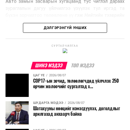
Авто замын засварын хугацаанд тус чиглэл дараах
Ийнхүү лаг хатаах, шатаах технологийг лагийн
зураглалын дагуу үйлчилгээ үзүүлэх тул иргэд та
эзлэхүүнийг бууруулахын зэрэгцээ эрчим хүч
бүхэн зорчилтоо төлөвлөнө үү
гэж Нийтийн тээврийн
үйлдвэрлэх, нөөцийг дахин ашиглах чиглэлээр олон
бодлогын газраас мэдээллээ.
улсад өргөн ашиглаж байна.
ДЭЛГЭРЭНГҮЙ УНШИХ
СУРТАЛЧИЛГАА
ШИНЭ МЭДЭЭ
ТОП МЭДЭЭ
ЦАГ ҮЕ
2026/08/07
COP17-ын зочид, төлөөлөгчдөд үйлчлэх 250
орчим жолоочийг сургалтад х...
ШУДАРГА МЭДЭЭ
2026/08/07
Шатахууны нөөцийг нэмэгдүүлэх, доголдлыг
арилгахад анхаарч байна