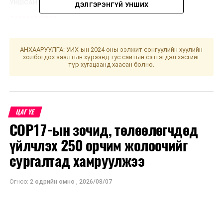
УНШСАН:
1113
ДЭЛГЭРЭНГҮЙ УНШИХ
ДАРААХ МЭДЭЭ
Усны тухай хуулийн хэрэгжилтэд хяналт шалгалт
явуулж байна
АНХААРУУЛГА: УИХ-ын 2024 оны ээлжит сонгуулийн хуулийн
ӨМНӨХ МЭДЭЭ
холбогдох заалтын хүрээнд тус сайтын сэтгэгдэл хэсгийг
Улаанбаатарт өдөртөө 26 хэм дулаан
түр хугацаанд хаасан болно.
ЦАГ ҮЕ
COP17-ын зочид, төлөөлөгчдөд
үйлчлэх 250 орчим жолоочийг
сургалтад хамруулжээ
Огноо:
2 өдрийн өмнө
,
2026/08/07