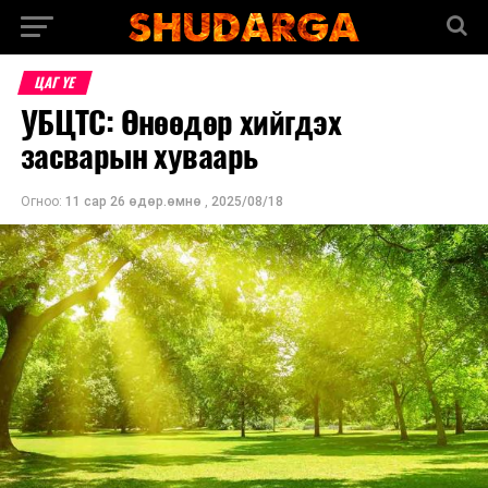
ЦАГ ҮЕ
УБЦТС: Өнөөдөр хийгдэх
засварын хуваарь
Огноо:
11 сар 26 өдөр.өмнө
,
2025/08/18