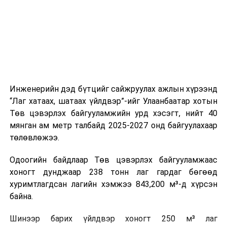
холбогдох байгууллагуудын уялдаа холбоо, аюулгүй
ажиллагааны чиглэлээр жолооч нарыг сургалт, арга
зүйгээр хангаж байна.
Мөн зам тээврийн осол, саатал болон бусад эрсдэл,
онцгой нөхцөл үүссэн үед авах арга хэмжээ, ачаалал
ихтэй нөхцөлд тайван, зөв, шуурхай шийдвэр гаргах,
Инженерийн дэд бүтцийг сайжруулах ажлын хүрээнд
өдөр тутмын ажлын бэлэн байдлыг хангах зэрэг
“Лаг хатаах, шатаах үйлдвэр”-ийг Улаанбаатар хотын
практик ур чадварыг сургалтын хөтөлбөрт тусгажээ.
Төв цэвэрлэх байгууламжийн урд хэсэгт, нийт 40
мянган ам метр талбайд 2025-2027 онд байгуулахаар
Сургалтыг танилцуулах лекц, асуулт-хариулт,
төлөвлөжээ.
жишээнд суурилсан сургалт, багаар ажиллах дасгал,
маршрут болон тээвэрлэлтийн урсгалын зураглалтай
Одоогийн байдлаар Төв цэвэрлэх байгууламжаас
танилцах, онцгой нөхцөлд ажиллах дадлага зэрэг
хоногт дунджаар 238 тонн лаг гардаг бөгөөд
онол, практик хосолсон хэлбэрээр зохион байгуулж
хуримтлагдсан лагийн хэмжээ 843,200 м³-д хүрсэн
байна.
байна.
Сургалтын үеэр COP17 олон улсын бага хурлыг
Шинээр барих үйлдвэр хоногт 250 м³ лаг
зохион байгуулах Үндэсний хорооны Ажлын алба,