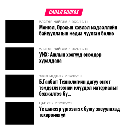
САНАЛ БОЛГОХ
УЛСТӨР НИЙГЭМ
2020/12/11
Монгол, Оросын хэвлэл мэдээллийн
байгууллагын медиа чуулган болно
УЛСТӨР НИЙГЭМ
2021/12/15
УИХ: Ажлын хэсгүүд өнөөдөр
хуралдана
ҮЗЭЛ БОДОЛ
2024/05/10
Б.Ганбат: Технологийн дагуу өнгөт
тэмдэглэгээний илүүдэл материалыг
бэхжилтээ бү...
ЦАГ ҮЕ
2022/05/20
Үс шинээр үргээлгэх буюу засуулахад
тохиромжгүй