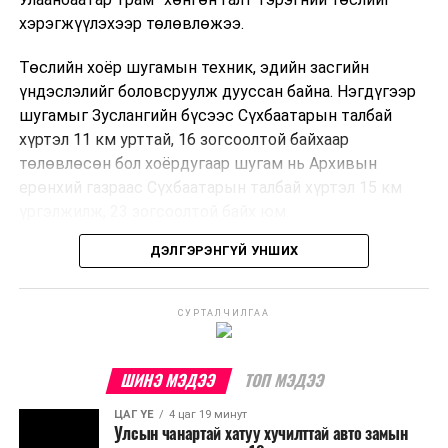
хэрэгжүүлэхээр төлөвлөжээ.
Төслийн хоёр шугамын техник, эдийн засгийн
үндэслэлийг боловсруулж дууссан байна. Нэгдүгээр
шугамыг Зуслангийн бүсээс Сүхбаатарын талбай
хүртэл 11 км урттай, 16 зогсоолтой байхаар
төлөвлөсөн бол хоёрдугаар шугам нь Архивын
ерөнхий газраас Сүхбаатарын талбай хүртэл 15 км
үргэлжилж, 23 зогсоолтой байх юм.
ДЭЛГЭРЭНГҮЙ УНШИХ
Төслийг бүрэн хэрэгжүүлснээр цагт 10-12 мянган
зорчигч тээвэрлэх хүчин чадал бүрдэж, замын
хөдөлгөөний дундаж хурд 23.6 хувиар нэмэгдэх
СУРТАЛЧИЛГАА
тооцоо гарчээ.
Трамвайн системийг хөгжүүлснээр нийтийн тээвэрт
ШИНЭ МЭДЭЭ
ТОП МЭДЭЭ
суурилсан хот төлөвлөлтийг дэмжиж, шугам болон
ЦАГ ҮЕ
4 цаг 19 минут
зогсоолуудыг түшиглэсэн худалдаа, үйлчилгээ, орон
Улсын чанартай хатуу хучилттай авто замын
сууцны шинэ бүсүүд бий болох боломжтой. Үүний