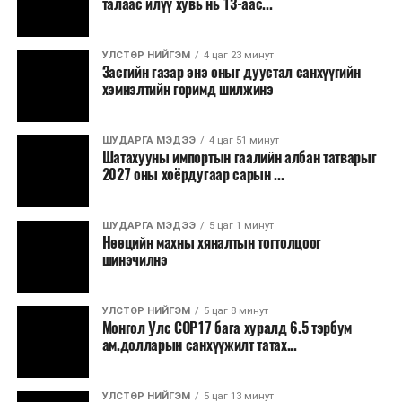
талаас илүү хувь нь 13-аас...
зэрэгцээ ажлын байр нэмэгдэх, жижиг, дунд
бизнесийн үйл ажиллагаа өргөжих, үл хөдлөх
УЛСТӨР НИЙГЭМ
4 цаг 23 минут
хөрөнгийн үнэ цэнэ өсөх зэрэг эдийн засгийн эерэг
Засгийн газар энэ оныг дуустал санхүүгийн
үр нөлөө үзүүлнэ гэж тооцсон байна.
хэмнэлтийн горимд шилжинэ
Трамвай нь цахилгаан эрчим хүчээр ажилладаг тул
ашиглалтын явцад агаар бохирдуулагч бодис шууд
ШУДАРГА МЭДЭЭ
4 цаг 51 минут
Шатахууны импортын гаалийн албан татварыг
ялгаруулахгүй. Иргэд хувийн автомашинаас их
2027 оны хоёрдугаар сарын ...
багтаамжийн нийтийн тээвэрт шилжсэнээр замын
хөдөлгөөний ачаалал, нүүрстөрөгчийн давхар исэл
ШУДАРГА МЭДЭЭ
5 цаг 1 минут
болон бусад хүлэмжийн хийн ялгарлыг бууруулах ач
Нөөцийн махны хяналтын тогтолцоог
холбогдолтой.
шинэчилнэ
Түгжрэлээс үүдэлтэй эдийн засгийн алдагдлыг
тооцоход нэг автомашин өдөрт дунджаар 2.5 цаг
УЛСТӨР НИЙГЭМ
5 цаг 8 минут
Монгол Улс COP17 бага хуралд 6.5 тэрбум
түгжрэлд саатахдаа 3.45 литр шатахууныг үр ашиггүй
ам.долларын санхүүжилт татах...
зарцуулдаг байна. Ингэснээр нэг жолооч өдөрт
8,238.6 төгрөг, жилд 1.7 сая гаруй төгрөгийн
шатахууны зардлыг зөвхөн түгжрэлд алддаг аж.
УЛСТӨР НИЙГЭМ
5 цаг 13 минут