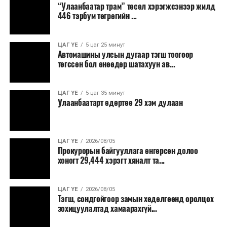
“Улаанбаатар трам” төсөл хэрэгжсэнээр жилд
446 тэрбум төгрөгийн ...
“Улаанбаатар трам” төсөл хэрэгжиж, авто замын
ачаалал буурснаар трассын дагуух автомашинуудын
шатахууны хэмнэлт жилд 446 тэрбум төгрөгт хүрэх
ЦАГ ҮЕ
5 цаг 25 минут
Автомашины улсын дугаар тэгш тоогоор
боломжтой гэсэн тооцоог техник, эдийн засгийн
төгссөн бол өнөөдөр шатахуун ав...
үндэслэлд тусгажээ.
Төсөл хэрэгжсэнээр иргэдийн зорчих хугацаа
ЦАГ ҮЕ
5 цаг 35 минут
Улаанбаатарт өдөртөө 29 хэм дулаан
богиносож, түгжрэлээс үүдэлтэй эдийн засгийн
алдагдал буурахын зэрэгцээ аюулгүй, найдвартай,
тав тухтай, хүртээмжтэй нийтийн тээврийн шинэ
тогтолцоо бүрдэх ач холбогдолтой юм.
ЦАГ ҮЕ
2026/08/05
Прокурорын байгууллага өнгөрсөн долоо
хоногт 29,444 хэрэгт хяналт та...
ЦАГ ҮЕ
2026/08/05
Тэгш, сондгойгоор замын хөдөлгөөнд оролцох
зохицуулалтад хамаарахгүй...