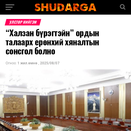
УЛСТӨР НИЙГЭМ
“Халзан бүрэгтэйн” ордын
талаарх ерөнхий хяналтын
сонсгол болно
Огноо:
1 жил.өмнө
,
2025/08/07