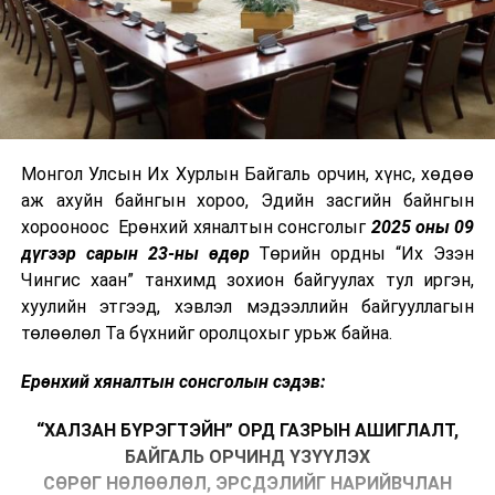
Монгол Улсын Их Хурлын Байгаль орчин, хүнс, хөдөө
аж ахуйн байнгын хороо, Эдийн засгийн байнгын
хорооноос Ерөнхий хяналтын сонсголыг
2025 оны 09
дүгээр сарын 23-ны өдөр
Төрийн ордны “Их Эзэн
Чингис хаан” танхимд зохион байгуулах тул иргэн,
хуулийн этгээд, хэвлэл мэдээллийн байгууллагын
төлөөлөл Та бүхнийг оролцохыг урьж байна.
Ерөнхий хяналтын сонсголын сэдэв:
“ХАЛЗАН БҮРЭГТЭЙН” ОРД ГАЗРЫН АШИГЛАЛТ,
БАЙГАЛЬ ОРЧИНД ҮЗҮҮЛЭХ
СӨРӨГ НӨЛӨӨЛӨЛ, ЭРСДЭЛИЙГ НАРИЙВЧЛАН