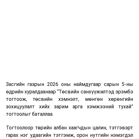
болно.
Иргэн, хуулийн этгээдийн бүртгэл, санал,
тайлбарыг хүлээж авах:
Шуудангийн хаяг: 14201 Улаанбаатар хот, Сүхбаатар
дүүрэг, Жанжин Д.Сүхбаатарын талбай 1, УИХ-ын
Тамгын газрын Хяналт шалгалтын газар
Лавлах утас:
51-261240
Цахим шуудангийн хаяг:
sonsgol@parliament.mn
Засгийн газрын 2026 оны наймдугаар сарын 5-ны
өдрийн хуралдаанаар “Төсвийн санхүүжилтэд эрэмбэ
Жич: Зохион байгуулах танхимын багтаамжаас хамаарч
тогтоож, төсвийн хэмнэлт, мөнгөн хөрөнгийн
оролцогчийн тоо хязгаартай бөгөөд бүртгэл дуусмагц
зохицуулалт хийх зарим арга хэмжээний тухай”
нэрсийг Улсын Их Хурлын албан ёсны цахим хуудаст
тогтоолыг баталлаа.
байршуулна.
Тогтоолоор төрийн албан хаагчдын цалин, тэтгэвэрт
Оролцогчийг “Монгол Улсын Төрийн ордны
гарах нэг удаагийн тэтгэмж, орон нутгийн нэмэгдэл
хамгаалалт, үйлчилгээний журам”-д заасны дагуу