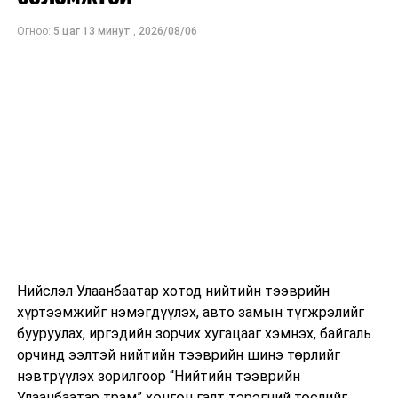
Огноо:
5 цаг 13 минут
,
2026/08/06
Нийслэл Улаанбаатар хотод нийтийн тээврийн
хүртээмжийг нэмэгдүүлэх, авто замын түгжрэлийг
бууруулах, иргэдийн зорчих хугацааг хэмнэх, байгаль
орчинд ээлтэй нийтийн тээврийн шинэ төрлийг
нэвтрүүлэх зорилгоор “Нийтийн тээврийн
Улаанбаатар трам” хөнгөн галт тэрэгний төслийг