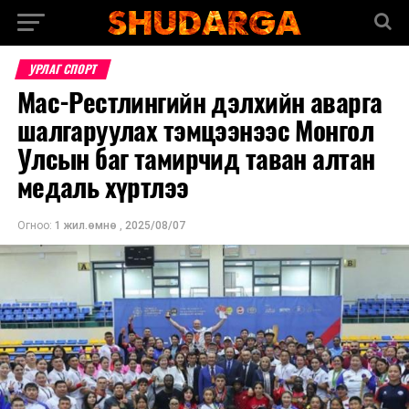
УРЛАГ СПОРТ
Мас-Рестлингийн дэлхийн аварга
шалгаруулах тэмцээнээс Монгол
Улсын баг тамирчид таван алтан
медаль хүртлээ
Огноо:
1 жил.өмнө
,
2025/08/07