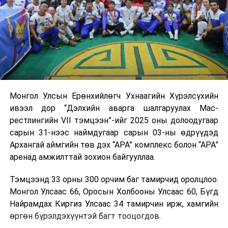
Монгол Улсын Ерөнхийлөгч Ухнаагийн Хүрэлсүхийн
ивээл дор “Дэлхийн аварга шалгаруулах Мас-
рестлингийн VII тэмцээн”-ийг 2025 оны долоодугаар
сарын 31-нээс наймдугаар сарын 03-ны өдрүүдэд
Архангай аймгийн төв дэх “АРА” комплекс болон “АРА”
аренад амжилттай зохион байгууллаа.
Тэмцээнд 33 орны 300 орчим баг тамирчид оролцлоо.
Монгол Улсаас 66, Оросын Холбооны Улсаас 60, Бүгд
Найрамдах Киргиз Улсаас 34 тамирчин ирж, хамгийн
өргөн бүрэлдэхүүнтэй багт тооцогдов.