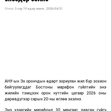
ДАРААХ МЭДЭЭ
МҮОНТ, "Дэлхийн морьтнууд" төслийн хамтран
Сургууль, цэцэрлэгийн засвар, орон сууцны шугам
Огноо:
3 сар 19 өдөр.өмнө
,
2026/04/21
бүтээсэн "Зөн дагасан монгол адуу" баримтат киног
сүлжээний засварыг эрчимжүүлэхийг үүрэг болголоо
долоодугаар сарын 13-нд Дэлхийн адууны өдрөөр
ӨМНӨХ МЭДЭЭ
Польш улсын үзэгчдийн хүртээл болгоно.
УБЦТС: Өнөөдөр хийгдэх засварын хуваарь
АНУ-ын Эх орончдын өдөрт зориулан жил бүр зохион
байгуулагддаг Бостоны марафон гүйлтийн энэ
жилийн тэмцээн орон нутгийн цагаар 2026 оны
дөрөвдүгээр сарын 20-ны өглөө эхэлнэ.
Энэ удаагийн марафонд 30 мянгаас давсан гүйгч