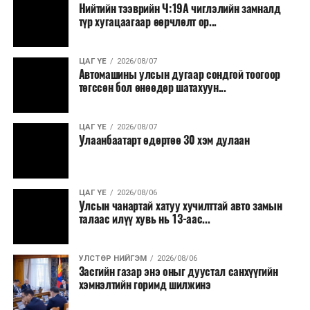
Нийтийн тээврийн Ч:19А чиглэлийн замналд
түр хугацаагаар өөрчлөлт ор...
ЦАГ ҮЕ
2026/08/07
Автомашины улсын дугаар сондгой тоогоор
төгссөн бол өнөөдөр шатахуун...
ЦАГ ҮЕ
2026/08/07
Улаанбаатарт өдөртөө 30 хэм дулаан
ЦАГ ҮЕ
2026/08/06
Улсын чанартай хатуу хучилттай авто замын
талаас илүү хувь нь 13-аас...
УЛСТӨР НИЙГЭМ
2026/08/06
Засгийн газар энэ оныг дуустал санхүүгийн
хэмнэлтийн горимд шилжинэ