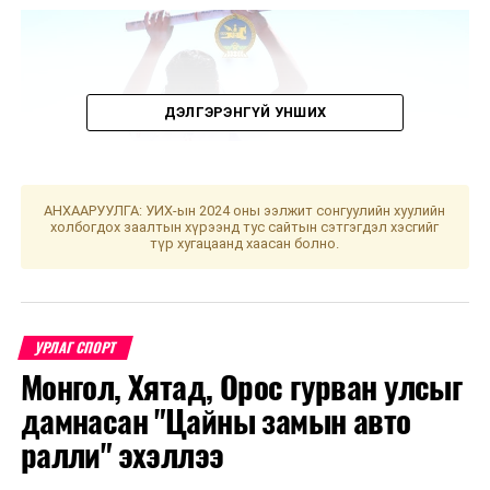
ДЭЛГЭРЭНГҮЙ УНШИХ
АНХААРУУЛГА: УИХ-ын 2024 оны ээлжит сонгуулийн хуулийн
холбогдох заалтын хүрээнд тус сайтын сэтгэгдэл хэсгийг
түр хугацаанд хаасан болно.
УРЛАГ СПОРТ
Монгол, Хятад, Орос гурван улсыг
Нэгдсэн дүнгээр тэргүүн байрт ОХУ, дэд байрт
дамнасан "Цайны замын авто
Киргиз Улс, гутгаар байрт Монгол Улсын баг жагслаа.
Монгол Улсын баг тамирчид алт 5, мөнгө 10, хүрэл 36,
ралли" эхэллээ
нийт 51 медаль хүртэж өндөр амжилт үзүүллээ.