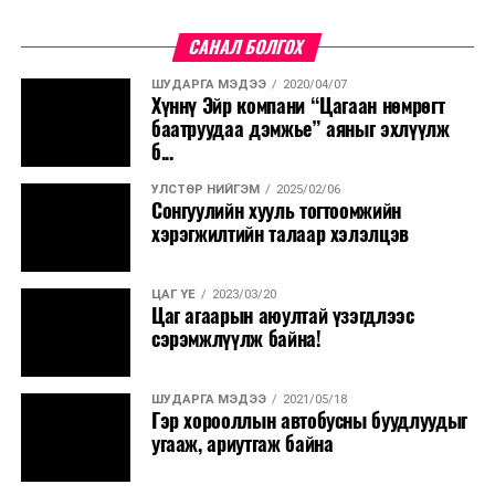
САНАЛ БОЛГОХ
ШУДАРГА МЭДЭЭ
2020/04/07
Хүннү Эйр компани “Цагаан нөмрөгт
баатруудаа дэмжье” аяныг эхлүүлж
б...
УЛСТӨР НИЙГЭМ
2025/02/06
Сонгуулийн хууль тогтоомжийн
хэрэгжилтийн талаар хэлэлцэв
ЦАГ ҮЕ
2023/03/20
Цаг агаарын аюултай үзэгдлээс
сэрэмжлүүлж байна!
ШУДАРГА МЭДЭЭ
2021/05/18
Гэр хорооллын автобусны буудлуудыг
угааж, ариутгаж байна