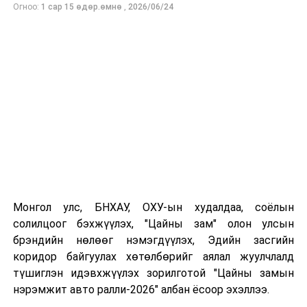
Үүнээс, өсвөр үеийн насны ангилалд 2 алт, 5 мөнгө,
Огноо:
1 сар 15 өдөр.өмнө
,
2026/06/24
11 хүрэл нийт 18 медаль хүртэв.
Хүндэт зочноор ОХУ-ын Холбооны зөвлөлийн гишүүн,
Олон улсын “Мас-Рестлинг”-ийн холбооны
Ерөнхийлөгч А.К.Акимов, ОХУ-ын Бүгд Найрамдах
Саха Якут Улсын “Ил Тумэн” их хурлын дарга А.И.
Еремеев, ОХУ-ын Бүгд Найрамдах Саха Якут Улсын
Биеийн тамир, спортын сайд Л.Н.Спиридонов, олимп,
дэлхийн аварга П.П.Пинигин зэрэг төлөөлөгчид
оролцлоо.
Монгол улс, БНХАУ, ОХУ-ын худалдаа, соёлын
солилцоог бэхжүүлэх, "Цайны зам" олон улсын
брэндийн нөлөөг нэмэгдүүлэх, Эдийн засгийн
коридор байгуулах хөтөлбөрийг аялал жуулчлалд
түшиглэн идэвхжүүлэх зорилготой "Цайны замын
нэрэмжит авто ралли-2026" албан ёсоор эхэллээ.