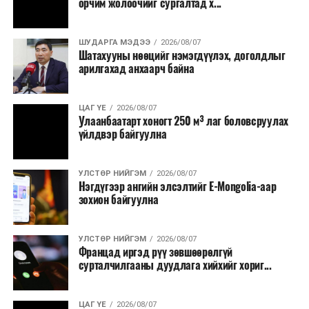
орчим жолоочийг сургалтад х...
хамгийн эртний марафонуудын нэг бөгөөд анх 1897
онд зохион байгуулагдсан. Түүнээс хойш жил бүр
тасралтгүй зохион байгуулагдаж ирсэн бөгөөд АНУ-
ШУДАРГА МЭДЭЭ
2026/08/07
Шатахууны нөөцийг нэмэгдүүлэх, доголдлыг
ын Эх орончдын өдөрт зориулан дөрөвдүгээр сарын
арилгахад анхаарч байна
гурав дахь Даваа гаригт уламжлал болгон явуулдаг.
Олон улсын марафоны тэмцээнүүд дундаас нэр
ЦАГ ҮЕ
2026/08/07
Улаанбаатарт хоногт 250 м³ лаг боловсруулах
хүндээрээ тэргүүлэх энэхүү уралдаанд оролцохын
үйлдвэр байгуулна
тулд гүйгчид тодорхой босго хугацаа давсан байх
шаардлагатай нь онцлог юм.
УЛСТӨР НИЙГЭМ
2026/08/07
Нэгдүгээр ангийн элсэлтийг E-Mongolia-аар
зохион байгуулна
УЛСТӨР НИЙГЭМ
2026/08/07
Францад иргэд рүү зөвшөөрөлгүй
сурталчилгааны дуудлага хийхийг хориг...
ЦАГ ҮЕ
2026/08/07