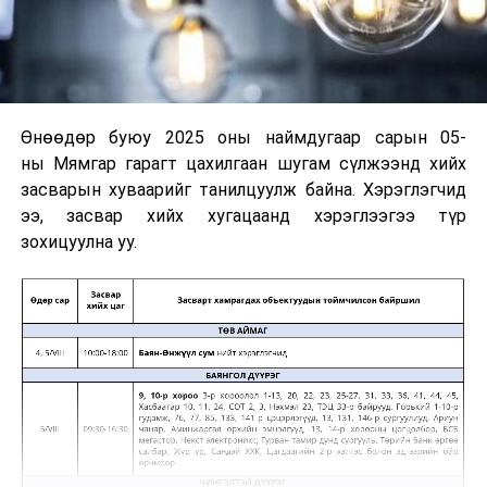
Өнөөдөр буюу 2025 оны наймдугаар сарын 05-
ны Мямгар гарагт цахилгаан шугам сүлжээнд хийх
засварын хуваарийг танилцуулж байна. Хэрэглэгчид
ээ, засвар хийх хугацаанд хэрэглээгээ түр
зохицуулна уу.