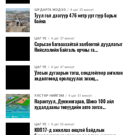
ШУДАРГА МЭДЭЭ
4 цаг 25 минут
Туул гол дээгүүр 476 метр урт гүүр барьж
байна
ЦАГ ҮЕ
4 цаг 37 минут
Сарьсан багваахайтай холбоотой дуудлагыг
Ерөнхий сайд хэлсэн үгэндээ, Манай Засгийн газар 33
Нийслэлийн байгаль орчны га...
жилийн дараа анх удаа 22 шатахууны нөөц сав барих
ажил эхлүүлсэн. Мөн хоёр жил гацсан Газрын тос
ЦАГ ҮЕ
4 цаг 47 минут
боловсруулах үйлдвэрийн ажлыг гацаанаас гаргалаа.
Улсын дугаарын тэгш, сондгойгоор ангилан
Үр дүнд нь 20 хувийн гүйцэтгэлтэй гацсан
хөдөлгөөнд оролцуулах зохиц...
үйлдвэрийн бүтээн байгуулалт 60 хувьд хүрч
үргэлжилж байна. 30 жил гацсан газрын тос
УЛСТӨР НИЙГЭМ
4 цаг 51 минут
нийлүүлэх, эрэл хайгуулын ажлыг эхлүүллээ. 14
Нарантуул, Дүнжингарав, Шинэ 100 айл
байршилд Олон улсын нээлттэй сонгон шалгаруулалт
худалдааны төвүүдийн авто зогсо...
зарласан. Засгийн газар үнийн өсөлтийн эсрэг, дэлхий
дахины нөхцөл байдлаас хамаарч эх орондоо үүсэх
ЦАГ ҮЕ
4 цаг 55 минут
сөрөг нөлөөг даван туулахын төлөө бүх шатандаа
КОП17-д ажиллах онцгой байдлын