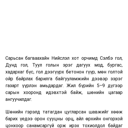
Хэрэв шилжилт хөдөлгөөн хийх бол 2026 оны
08 дугаар сарын 07-ны өдрөөс өмнө
баталгаажуулсан байх.
Харин “Шунхлай” ХХК 100,000 м³ буюу Монгол Улсад
хамгийн том хүчин чадалтайд тооцогдох газрын
тосны бүтээгдэхүүний агуулахыг
Сонгинохайрхандүүргийн 21 дүгээр хороонд барьж
байна. Тус бүр нь 14,000 м³ нэрлэсэн багтаамжтай, 36
Сарьсан багваахайн Нийслэл хот орчимд Сэлбэ гол,
метрийн диаметр, 14.5 метрийн өндөртэй долоон
Дунд гол, Туул голын эрэг дагуух мод, бургас,
босоо ган сав барихаар төлөвлөсөн. Нийт хөрөнгө
хадархаг бүс, гол дээгүүрх бетонон гүүр, мөн голтой
оруулалтын хэмжээ 151.26 тэрбум төгрөг бөгөөд
ойр байрлах барилга байгууламжийн дээвэр зэрэг
жилийн 9 хувийн хүүтэй хөнгөлөлттэй зээлийн
газарт үүрлэн амьдардаг. Жил бүрийн 5–9 дүгээр
хүрээнд арилжааны банкнаас 151.0 тэрбумын
сарын хооронд идэвхтэй байж, шөнийн цагаар
санхүүжилт авсан байна. Газрын тосны
ангуучилдаг.
бүтээгдэхүүний агуулахын барилга угсралтын ажлын
гүйцэтгэл нь 40 хувьтай байгаа бөгөөд 2027 оны 12
Шөнийн гэрэлд татагдан цугларсан шавжийг хөөж
дүгээр сарын 31-нд багтаан бүрэн ашиглалтад
барих үедээ орон сууцны орц, айл өрхийн онгорхой
оруулахаар төлөвлөснийг “Шунхлай” ХХК-ийн техник
цонхоор санамсаргүй орж ирэх тохиолдол байдаг