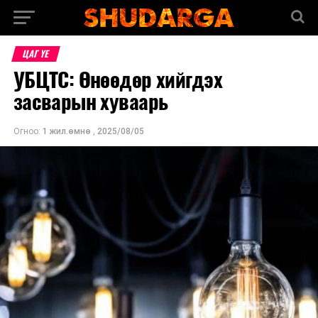
ЦАГ ҮЕ
УБЦТС: Өнөөдөр хийгдэх
засварын хуваарь
Огноо:
1 жил.өмнө
,
2025/08/05