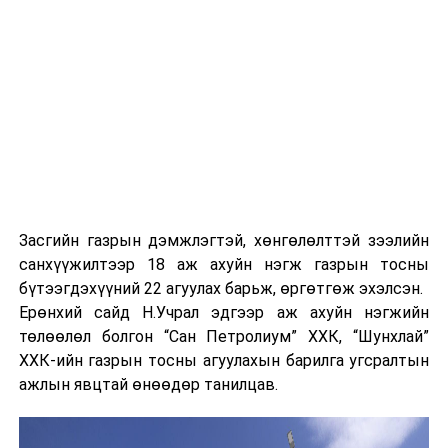
Засгийн газрын дэмжлэгтэй, хөнгөлөлттэй зээлийн
санхүүжилтээр 18 аж ахуйн нэгж газрын тосны
бүтээгдэхүүний 22 агуулах барьж, өргөтгөж эхэлсэн.
Ерөнхий сайд Н.Учрал эдгээр аж ахуйн нэгжийн
төлөөлөл болгон “Сан Петролиум” ХХК, “Шунхлай”
ХХК-ийн газрын тосны агуулахын барилга угсралтын
ажлын явцтай өнөөдөр танилцав.