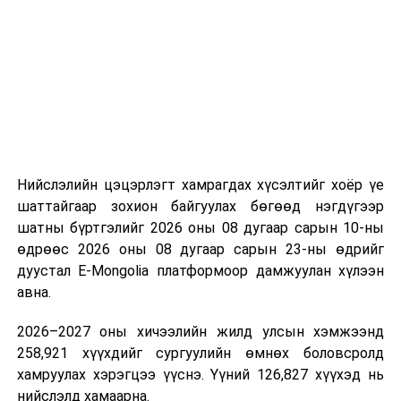
“Сан Петролиум” ХХК нь Сонгинохайрхан дүүргийн 20
дугаар хороонд 16,000м³ үүнээс 8000м3-ийн
багтаамжтай савыг өөрийн хөрөнгө оруулалтаар
барьж байна. Үлдсэн 8000м3 агуулахын нийт хөрөнгө
оруулалтын хэмжээ нь 10.0 тэрбум төгрөг бөгөөд
жилийн есөн хувийн хүүтэй хөнгөлөлттэй зээлийн
хүрээнд 10.0 тэрбум төгрөгийн санхүүжилт
Нийслэлийн цэцэрлэгт хамрагдах хүсэлтийг хоёр үе
арилжааны банкнаас авчээ. Газрын тосны
шаттайгаар зохион байгуулах бөгөөд нэгдүгээр
бүтээгдэхүүний агуулахын барилга угсралтын ажлын
шатны бүртгэлийг 2026 оны 08 дугаар сарын 10-ны
гүйцэтгэл 95 хувьтай байгаа бөгөөд 2026 оны
өдрөөс 2026 оны 08 дугаар сарын 23-ны өдрийг
наймдугаар сарын 20-ны дотор бүрэн дуусгаж,
дуустал E-Mongolia платформоор дамжуулан хүлээн
ашиглалтад оруулах гэж байна. Эдгээр агуулах
авна.
ашиглалтад орсноор Улаанбаатар хотын АИ-92-ийн
хэрэглээний 13 хоногийн хэрэгцээг бүрэн хангах юм.
2026–2027 оны хичээлийн жилд улсын хэмжээнд
Ерөнхий сайд тус агуулахыг ашиглалтад хүлээн
258,921 хүүхдийг сургуулийн өмнөх боловсролд
авахад зөвшөөрлийн саад бэрхшээл учруулахгүй
хамруулах хэрэгцээ үүснэ. Үүний 126,827 хүүхэд нь
байхыг холбогдох албаныханд үүрэг болгов.
нийслэлд хамаарна.