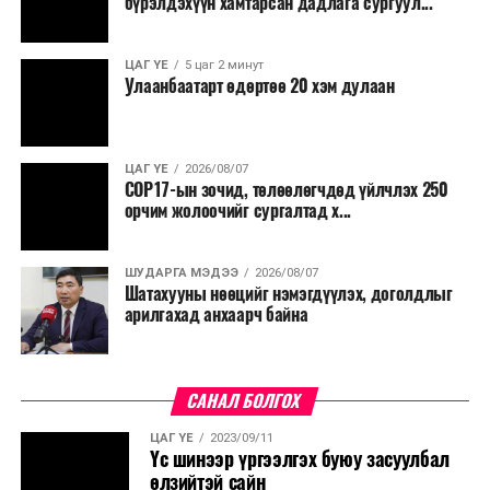
хичээн ажиллаж байна хэмээв.
бүрэлдэхүүн хамтарсан дадлага сургуул...
ЦАГ ҮЕ
5 цаг 2 минут
Улаанбаатарт өдөртөө 20 хэм дулаан
ЦАГ ҮЕ
2026/08/07
COP17-ын зочид, төлөөлөгчдөд үйлчлэх 250
орчим жолоочийг сургалтад х...
ШУДАРГА МЭДЭЭ
2026/08/07
Шатахууны нөөцийг нэмэгдүүлэх, доголдлыг
арилгахад анхаарч байна
САНАЛ БОЛГОХ
ЦАГ ҮЕ
2023/09/11
Үс шинээр үргээлгэх буюу засуулбал
өлзийтэй сайн