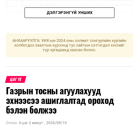
ДЭЛГЭРЭНГҮЙ УНШИХ
ЖИЧ: Цаг агаарын нөхцөл байдлаас шалтгаалан
хуваарьт өөрчлөлт орвол, гэрээт бүртгэлтэй утасны
дугаарт мэдээлэл хүргэх болно. Засварын ажлыг
АНХААРУУЛГА: УИХ-ын 2024 оны ээлжит сонгуулийн хуулийн
холбогдох заалтын хүрээнд тус сайтын сэтгэгдэл хэсгийг
тухайн тоноглолоос хүчдэлээс бүрэн чөлөөлсний
түр хугацаанд хаасан болно.
дараа хийдэг нөхцөл байдлыг харгалзан үзэж,
хүлээцтэй хандахыг хэрэгчлэгч та бүхнээс хүсье.
УНШСАН:
923
ЦАГ ҮЕ
Газрын тосны агуулахууд
ДАРААХ МЭДЭЭ
Улаанбаатарт өдөртөө 23 хэм дулаан
эхнээсээ ашиглалтад ороход
ӨМНӨХ МЭДЭЭ
бэлэн болжээ
АНУ-д оршин суугаа монгол иргэдийн анхааралд!
Огноо:
4 цаг 2 минут
,
2026/08/10