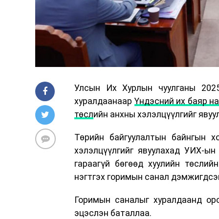
Улсын Их Хурлын чуулганы 202
хуралдаанаар
Үндэсний их баяр на
төсл
ийн анхны хэлэлцүүлгийг явуу
Төрийн байгуулалтын байнгын х
хэлэлцүүлгийг явуулахад УИХ-ын
гараагүй бөгөөд хуулийн төслий
нэгтгэх горимын санал дэмжигдсэ
Горимын саналыг хуралдаанд оро
эцэслэн баталлаа.