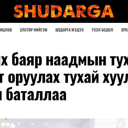
ОНЦЛОВ
УЛСТӨР НИЙГЭМ
ШУДАРГА МЭДЭЭ
ҮЗЭЛ БОДОЛ
УРЛ
их баяр наадмын ту
 оруулах тухай хуу
н баталлаа