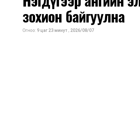
Нэгдүгээр ангийн э
зохион байгуулна
Огноо:
9 цаг 23 минут
,
2026/08/07