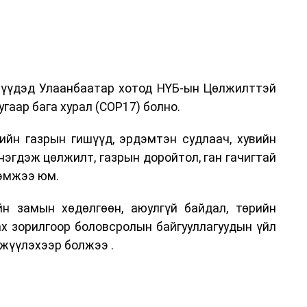
дрүүдэд Улаанбаатар хотод НҮБ-ын Цөлжилттэй
гаар бага хурал (COP17) болно.
ийн газрын гишүүд, эрдэмтэн судлаач, хувийн
нэгдэж цөлжилт, газрын доройтол, ган гачигтай
хэмжээ юм.
н замын хөдөлгөөн, аюулгүй байдал, төрийн
ах зорилгоор боловсролын байгууллагуудын үйл
жүүлэхээр болжээ .