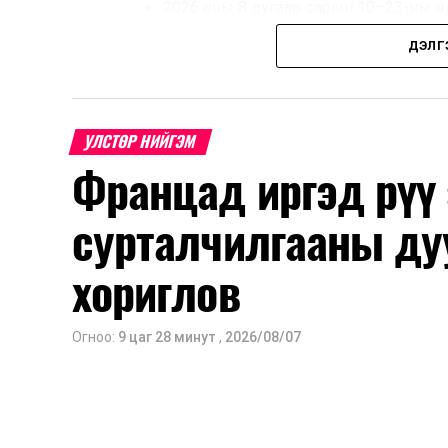
2026 оны 8 дугаар сарын 10–23-ны ө
Нэгдүгээр ангийн элсэлт
ДЭЛГ
2026 оны 8 дугаар сарын 17–28-ны ө
Энэ хугацаанд хүүхэд бүртгэх дэмжлэ
УЛСТӨР НИЙГЭМ
Францад иргэд рүү
Их, дээд сургуулийн хичээл
сурталчилгааны ду
2026 оны 9 дүгээр сарын 1-нээс цахи
2026 оны 9 дүгээр сарын 14-нөөс та
хориглов
Оюутны дотуур байр
Огноо:
9 цаг 28 минут
,
2026/08/07
2026 оны 9 дүгээр сарын 13-наас ою
Сургууль, цэцэрлэгийн үйл ажиллагаа
2026 оны 8 дугаар сарын 17–28-ны 