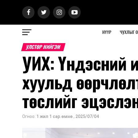
НҮҮР
ЧУХЛЫГ 
УЛСТӨР НИЙГЭМ
УИХ: Үндэсний 
хуульд өөрчлөлт
төслийг эцэслэ
Огноо:
1 жил 1 сар.өмнө
,
2025/07/04