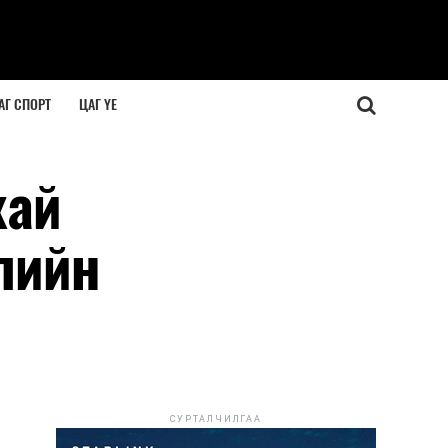
АГ СПОРТ
ЦАГ ҮЕ
хай
лийн
СУРТАЛЧИЛГАА