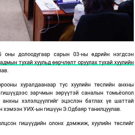
5 оны долоодугаар сарын 03-ны өдрийн нэгдсэн
адмын тухай хуульд өөрчлөлт оруулах тухай хуулийн
лав.
орооны хуралдаанаар тус хуулийн төслийн анхны
 гишүүдээс зарчмын зөрүүтэй саналын томьёолол
н анхны хэлэлцүүлгийг эцэслэн батлах үе шаттай
н хэмээн УИХ-ын гишүүн Э.Одбаяр танилцуулав.
лцсон гишүүдийн олонх дэмжиж, хуулийн төслийг