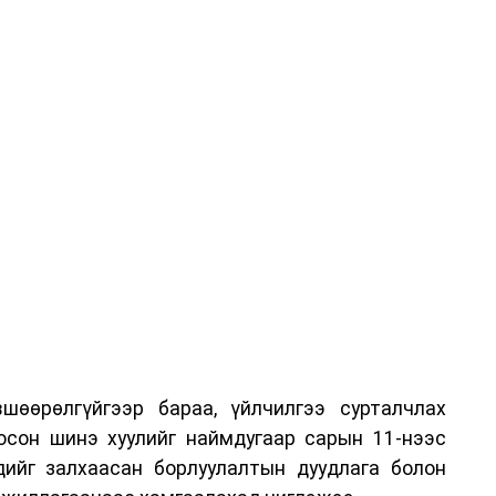
 аливаа арга хэмжээ зохион байгуулахгүй болно.
шөөрөлгүйгээр бараа, үйлчилгээ сурталчлах
лосон шинэ хуулийг наймдугаар сарын 11-нээс
эдийг залхаасан борлуулалтын дуудлага болон