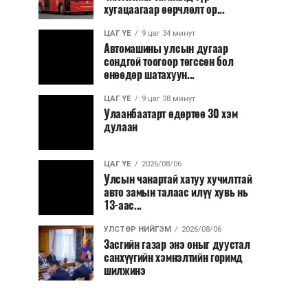
хугацаагаар өөрчлөлт ор...
ЦАГ ҮЕ
9 цаг 34 минут
Автомашины улсын дугаар
сондгой тоогоор төгссөн бол
өнөөдөр шатахуун...
ЦАГ ҮЕ
9 цаг 38 минут
Улаанбаатарт өдөртөө 30 хэм
дулаан
ЦАГ ҮЕ
2026/08/06
Улсын чанартай хатуу хучилттай
авто замын талаас илүү хувь нь
13-аас...
УЛСТӨР НИЙГЭМ
2026/08/06
Засгийн газар энэ оныг дуустал
санхүүгийн хэмнэлтийн горимд
шилжинэ