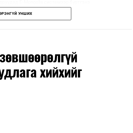
дрүүдэд E-Mongolia системээр бүртгэнэ.
ЭРЭНГҮЙ УНШИХ
дрүүдэд E-Mongolia системээр бүртгэнэ.
гийн баг сургуулиуд дээр ажиллахгүй.
 зөвшөөрөлгүй
удлага хийхийг
маар эхэлнэ.
нхимаар үргэлжилнэ.
утнуудыг дотуур байранд оруулж эхэлнэ.
ны зохицуулалт
өдрүүдэд нийслэлийн бүх сургууль, цэцэрлэгт ажлын