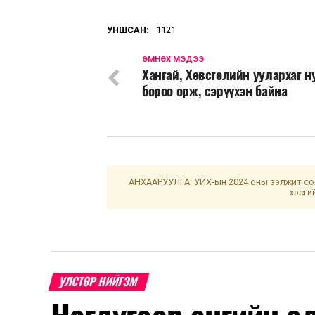
УНШСАН:
1121
ӨМНӨХ МЭДЭЭ
Хангай, Хөвсгөлийн уулархаг н
бороо орж, сэрүүхэн байна
АНХААРУУЛГА: УИХ-ын 2024 оны ээлжит сон
хэсги
УЛСТӨР НИЙГЭМ