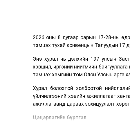
2026 оны 8 дугаар сарын 17-28-ны ө
тэмцэх тухай конвенцын Талуудын 17 ду
Энэ хурал нь дэлхийн 197 улсын Засг
хэвшил, иргэний нийгмийн байгууллага 
тэмцэх хамгийн том Олон Улсын арга 
Хурал болохтой холбоотой нийслэлий
үйлчилгээний хэвийн ажиллагааг ханг
ажиллагаанд дараах зохицуулалт хэрэг
Цэцэрлэгийн бүртгэл