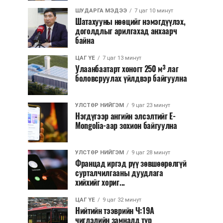
ШУДАРГА МЭДЭЭ
7 цаг 10 минут
Шатахууны нөөцийг нэмэгдүүлэх,
доголдлыг арилгахад анхаарч
байна
ЦАГ ҮЕ
7 цаг 13 минут
Улаанбаатарт хоногт 250 м³ лаг
боловсруулах үйлдвэр байгуулна
УЛСТӨР НИЙГЭМ
9 цаг 23 минут
Нэгдүгээр ангийн элсэлтийг E-
Mongolia-аар зохион байгуулна
УЛСТӨР НИЙГЭМ
9 цаг 28 минут
Францад иргэд рүү зөвшөөрөлгүй
сурталчилгааны дуудлага
хийхийг хориг...
ЦАГ ҮЕ
9 цаг 32 минут
Нийтийн тээврийн Ч:19А
чиглэлийн замналд түр