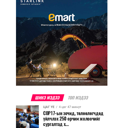
ШИНЭ МЭДЭЭ
ТОП МЭДЭЭ
ЦАГ ҮЕ
4 цаг 47 минут
COP17-ын зочид, төлөөлөгчдөд
үйлчлэх 250 орчим жолоочийг
сургалтад х...