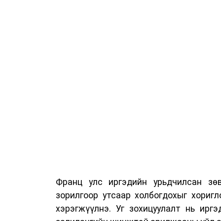
байранд элсэлт, бүртгэл болон бусад
Франц улс иргэдийн урьдчилсан зөв
зорилгоор утсаар холбогдохыг хориг
хэрэгжүүлнэ. Уг зохицуулалт нь ирг