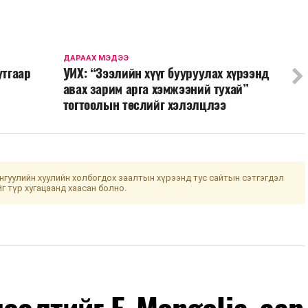
ДАРААХ МЭДЭЭ
утгаар
УИХ: “Зээлийн хүүг бууруулах хүрээнд
авах зарим арга хэмжээний тухай”
тогтоолын төслийг хэлэлцлээ
гуулийн хуулийн холбогдох заалтын хүрээнд тус сайтын сэтгэгдэл
йг түр хугацаанд хаасан болно.