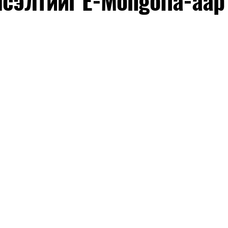
лсэлтийг E-Mongolia-аар