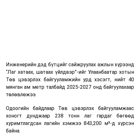
шат, маршрут, хөдөлгөөний зохион байгуулалт,
цагийн менежмент, мэдээлэл дамжуулах журам,
холбогдох байгууллагуудын уялдаа холбоо, аюулгүй
ажиллагааны чиглэлээр жолооч нарыг сургалт, арга
зүйгээр хангаж байна.
Мөн зам тээврийн осол, саатал болон бусад эрсдэл,
онцгой нөхцөл үүссэн үед авах арга хэмжээ, ачаалал
ихтэй нөхцөлд тайван, зөв, шуурхай шийдвэр гаргах,
Инженерийн дэд бүтцийг сайжруулах ажлын хүрээнд
өдөр тутмын ажлын бэлэн байдлыг хангах зэрэг
“Лаг хатаах, шатаах үйлдвэр”-ийг Улаанбаатар хотын
практик ур чадварыг сургалтын хөтөлбөрт тусгажээ.
Төв цэвэрлэх байгууламжийн урд хэсэгт, нийт 40
мянган ам метр талбайд 2025-2027 онд байгуулахаар
Сургалтыг танилцуулах лекц, асуулт-хариулт,
төлөвлөжээ.
жишээнд суурилсан сургалт, багаар ажиллах дасгал,
маршрут болон тээвэрлэлтийн урсгалын зураглалтай
Одоогийн байдлаар Төв цэвэрлэх байгууламжаас
танилцах, онцгой нөхцөлд ажиллах дадлага зэрэг
хоногт дунджаар 238 тонн лаг гардаг бөгөөд
онол, практик хосолсон хэлбэрээр зохион байгуулж
хуримтлагдсан лагийн хэмжээ 843,200 м³-д хүрсэн
байна.
байна.
Сургалтын үеэр COP17 олон улсын бага хурлыг