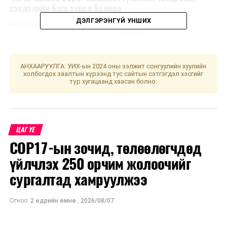
хэвлэлийн бага хурал боллоо
ДЭЛГЭРЭНГҮЙ УНШИХ
ӨМНӨХ МЭДЭЭ
Ерөнхий сайд Г.Занданшатар ХӨСҮТ-д ажиллалаа
АНХААРУУЛГА: УИХ-ын 2024 оны ээлжит сонгуулийн хуулийн
холбогдох заалтын хүрээнд тус сайтын сэтгэгдэл хэсгийг
түр хугацаанд хаасан болно.
ЦАГ ҮЕ
COP17-ын зочид, төлөөлөгчдөд
үйлчлэх 250 орчим жолоочийг
сургалтад хамруулжээ
Огноо:
2 өдрийн өмнө
,
2026/08/07