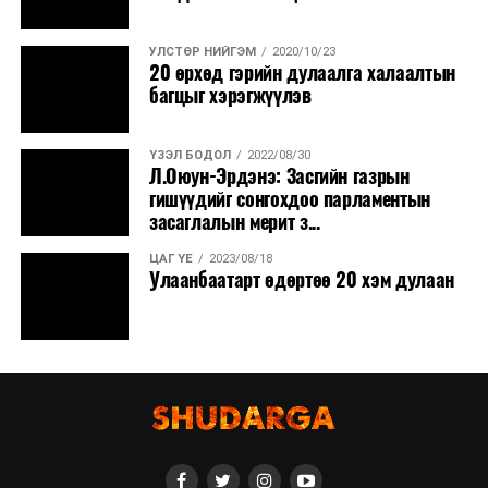
УЛСТӨР НИЙГЭМ
2020/10/23
20 өрхөд гэрийн дулаалга халаалтын
багцыг хэрэгжүүлэв
ҮЗЭЛ БОДОЛ
2022/08/30
Л.Оюун-Эрдэнэ: Засгийн газрын
гишүүдийг сонгохдоо парламентын
засаглалын мерит з...
ЦАГ ҮЕ
2023/08/18
Улаанбаатарт өдөртөө 20 хэм дулаан