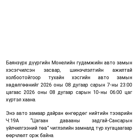
байгууламжаас гардаг лагийг байгаль орчинд аюулгүй
мэдээллээ.
аргаар боловсруулж, эзлэхүүнийг эрс бууруулах
зориулалттай. Лагийг өндөр температурт шатааснаар
эзлэхүүн нь 90 хүртэл хувиар буурч, бактери, вирус
болон бусад өвчин үүсгэгч бичил биетнийг устгах
боломжтой.
Түүнчлэн шаталтын явцад үүсэх дулааныг цахилгаан
болон дулааны эрчим хүч үйлдвэрлэхэд ашиглаж
Баянзүрх дүүргийн Монелийн гудамжийн авто замын
болдог. Зарим технологийн хувьд шаталтын дараа
хэсэгчилсэн засвар, шинэчлэлтийн ажилтай
үлдэх үнснээс фосфор зэрэг ашигт эрдсийг сэргээн
холбоотойгоор тухайн хэсгийн авто замын
авах боломжтой аж.
хөдөлгөөнийг 2026 оны 08 дугаар сарын 7-ны 23:00
цагаас 2026 оны 08 дугаар сарын 10-ны 06:00 цаг
Япон, Герман, Швейцар, Нидерланд, Өмнөд Солонгос
хүртэл хаана.
зэрэг улс лаг хатаах, шатаах технологийг ашиглаж
байна. Тухайлбал, Германд лаг шатаах үйлдвэрээс
Энэ авто замаар дайран өнгөрдөг нийтийн тээврийн
гарсан үнснээс фосфор сэргээн авах технологи
Ч:19А “Цагаан давааны задгай-Сансарын
ашигладаг бол Нидерландад төвлөрсөн лаг
үйлчилгээний төв” чиглэлийн замналд түр хугацаагаар
боловсруулах үйлдвэрүүдээр дулаан, цахилгаан
өөрчлөлт орж байна.