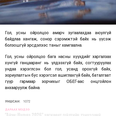
Гол, усны ойролцоо амарч зугаалахдаа аюулгүй
байдлаа хангаж, сонор сэрэмжтэй байх нь үүсэж
болзошгүй эрсдэлээс таныг хамгаална.
Гол, усны ойролцоо бага насны хүүхдийг харгалзах
хүнгүй ганцааранг нь үлдээхгүй байх, согтууруулах
ундаа хэрэглсэн бол гол, усанд орохгүй байх,
зориулалтын бус хэрэгсэл ашиглахгүй байх, баталгаат
гүүр гармаар зорчихыг ОБЕГ-аас онцгойлон
анхааруулж байна.
УНШСАН:
1072
ДАРААХ МЭДЭЭ
"Айчи-Нагояа 2026" хөгжөөнт гүйлтийн тэмцээний