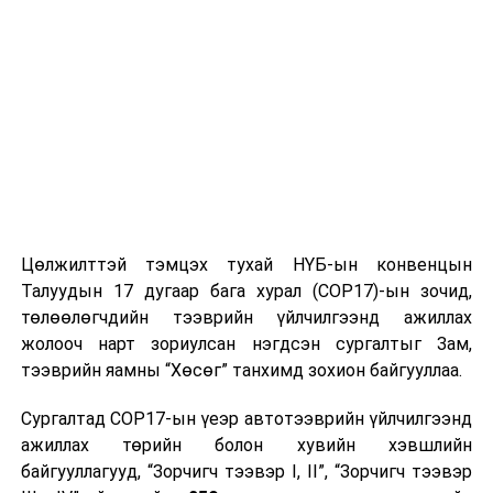
Цөлжилттэй тэмцэх тухай НҮБ-ын конвенцын
Талуудын 17 дугаар бага хурал (COP17)-ын зочид,
төлөөлөгчдийн тээврийн үйлчилгээнд ажиллах
жолооч нарт зориулсан нэгдсэн сургалтыг Зам,
тээврийн яамны “Хөсөг” танхимд зохион байгууллаа.
Сургалтад COP17-ын үеэр автотээврийн үйлчилгээнд
ажиллах төрийн болон хувийн хэвшлийн
байгууллагууд, “Зорчигч тээвэр I, II”, “Зорчигч тээвэр