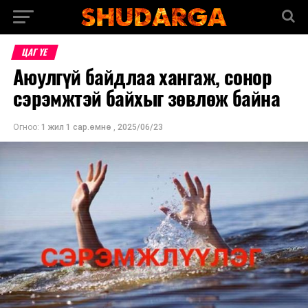
ЦАГ ҮЕ
Аюулгүй байдлаа хангаж, сонор
сэрэмжтэй байхыг зөвлөж байна
Огноо:
1 жил 1 сар.өмнө
,
2025/06/23