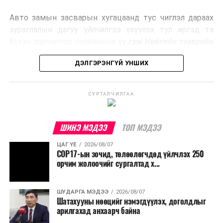
эрчим хүч үйлдвэрлэдэг.
Авто замын засварын хугацаанд тус чиглэл дараах
Ийнхүү лаг хатаах, шатаах технологийг лагийн
зураглалын дагуу үйлчилгээ үзүүлэх тул иргэд та
эзлэхүүнийг бууруулахын зэрэгцээ эрчим хүч
бүхэн зорчилтоо төлөвлөнө үү
гэж Нийтийн тээврийн
үйлдвэрлэх, нөөцийг дахин ашиглах чиглэлээр олон
бодлогын газраас мэдээллээ.
улсад өргөн ашиглаж байна.
ДЭЛГЭРЭНГҮЙ УНШИХ
СУРТАЛЧИЛГАА
ШИНЭ МЭДЭЭ
ТОП МЭДЭЭ
ЦАГ ҮЕ
2026/08/07
COP17-ын зочид, төлөөлөгчдөд үйлчлэх 250
орчим жолоочийг сургалтад х...
ШУДАРГА МЭДЭЭ
2026/08/07
Шатахууны нөөцийг нэмэгдүүлэх, доголдлыг
арилгахад анхаарч байна