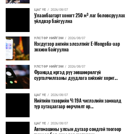
ЦАГ ҮЕ
2026/08/07
Улаанбаатарт хоногт 250 м³ лаг боловсруулах
үйлдвэр байгуулна
УЛСТӨР НИЙГЭМ
2026/08/07
Нэгдүгээр ангийн элсэлтийг E-Mongolia-аар
зохион байгуулна
УЛСТӨР НИЙГЭМ
2026/08/07
Францад иргэд рүү зөвшөөрөлгүй
сурталчилгааны дуудлага хийхийг хориг...
ЦАГ ҮЕ
2026/08/07
Нийтийн тээврийн Ч:19А чиглэлийн замналд
түр хугацаагаар өөрчлөлт ор...
ЦАГ ҮЕ
2026/08/07
Автомашины улсын дугаар сондгой тоогоор