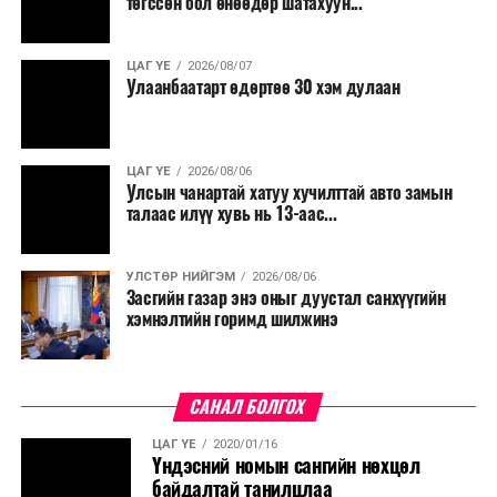
төгссөн бол өнөөдөр шатахуун...
ЦАГ ҮЕ
2026/08/07
Улаанбаатарт өдөртөө 30 хэм дулаан
ЦАГ ҮЕ
2026/08/06
Улсын чанартай хатуу хучилттай авто замын
талаас илүү хувь нь 13-аас...
УЛСТӨР НИЙГЭМ
2026/08/06
Засгийн газар энэ оныг дуустал санхүүгийн
хэмнэлтийн горимд шилжинэ
САНАЛ БОЛГОХ
ЦАГ ҮЕ
2020/01/16
Үндэсний номын сангийн нөхцөл
байдалтай танилцлаа