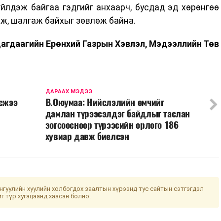
үйлдэж байгаа гэдгийг анхаарч, бусдад эд хөрөнгөө
ж, шалгаж байхыг зөвлөж байна.
агдаагийн Ерөнхий Газрын Хэвлэл, Мэдээллийн Төв
ДАРААХ МЭДЭЭ
өсжээ
В.Оюумаа: Нийслэлийн өмчийг
дамлан түрээсэлдэг байдлыг таслан
зогсоосноор түрээсийн орлого 186
хувиар давж биелсэн
гуулийн хуулийн холбогдох заалтын хүрээнд тус сайтын сэтгэгдэл
йг түр хугацаанд хаасан болно.