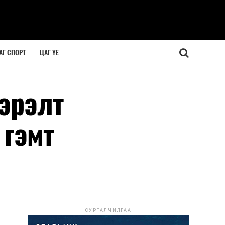
АГ СПОРТ
ЦАГ ҮЕ
эрэлт
 гэмт
СУРТАЛЧИЛГАА