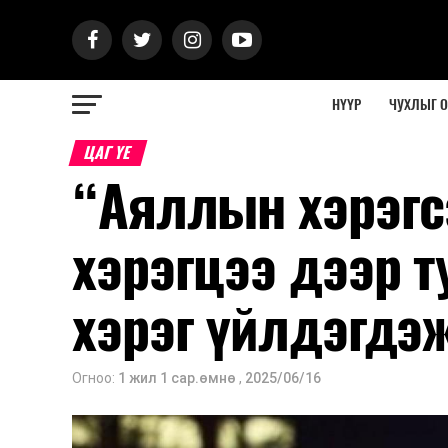
НҮҮР
ЧУХЛЫГ 
ЦАГ ҮЕ
“Аяллын хэрэгс
хэрэгцээ дээр т
хэрэг үйлдэгдэ
Огноо:
1 жил 1 сар.өмнө
,
2025/06/16