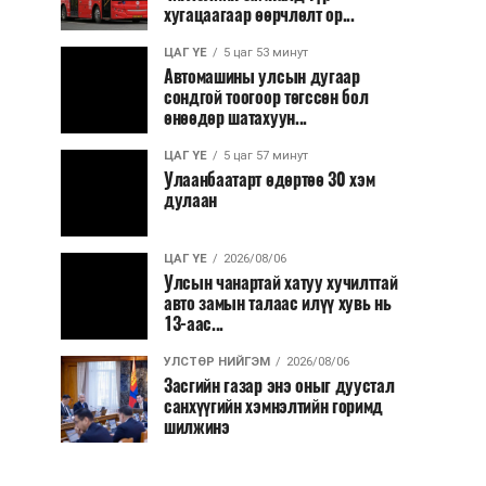
хугацаагаар өөрчлөлт ор...
ЦАГ ҮЕ
5 цаг 53 минут
Автомашины улсын дугаар
сондгой тоогоор төгссөн бол
өнөөдөр шатахуун...
ЦАГ ҮЕ
5 цаг 57 минут
Улаанбаатарт өдөртөө 30 хэм
дулаан
ЦАГ ҮЕ
2026/08/06
Улсын чанартай хатуу хучилттай
авто замын талаас илүү хувь нь
13-аас...
УЛСТӨР НИЙГЭМ
2026/08/06
Засгийн газар энэ оныг дуустал
санхүүгийн хэмнэлтийн горимд
шилжинэ