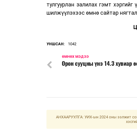
тулгуурлан залилах гэмт хэргийг 
шилжүүлэхээс өмнө сайтар нягтал
Ц
УНШСАН:
1042
ӨМНӨХ МЭДЭЭ
Орон сууцны үнэ 14.3 хувиар 
АНХААРУУЛГА: УИХ-ын 2024 оны ээлжит сон
хэсги