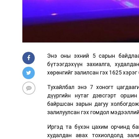
Энэ оны эхний 5 сарын байдлаа
бүтээгдэхүүн захиалга, худалд
хөрөнгийг залилсан гэх 1625 хэрэг
Тухайлбал энэ 7 хоногт цагдааг
дүүргийн нутаг дэвсгэрт оршин
байршсан зарын дагуу холбогдож 
залилуулсан гэх гомдол мэдээллий
Иргэд та бүхэн цахим орчинд ба
худалдан авах тохиолдолд зали