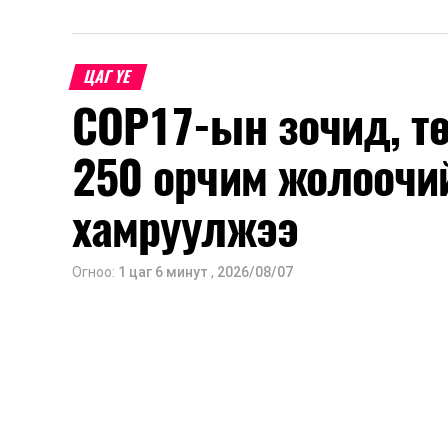
ЦАГ ҮЕ
COP17-ын зочид, т
250 орчим жолоочи
хамруулжээ
Огноо:
1 цаг 6 минут
,
2026/08/07