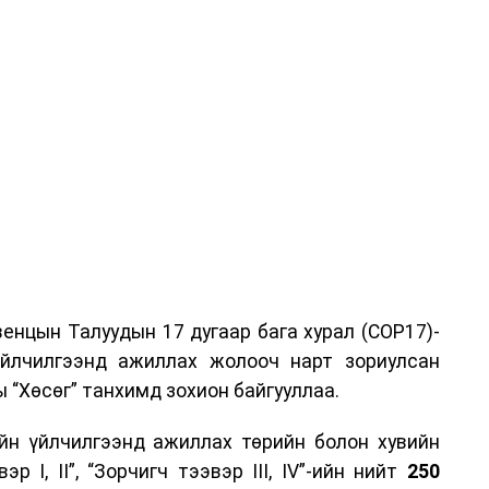
енцын Талуудын 17 дугаар бага хурал (COP17)-
үйлчилгээнд ажиллах жолооч нарт зориулсан
 “Хөсөг” танхимд зохион байгууллаа.
йн үйлчилгээнд ажиллах төрийн болон хувийн
р I, II”, “Зорчигч тээвэр III, IV”-ийн нийт
250