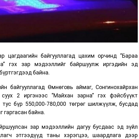
р цагдаагийн байгууллагад цахим орчинд “Бараа
ана” гэх зар мэдээллийг байршуулж иргэдийн эд
 бүртгэгдээд байна.
ийн байгууллагад Өмнөговь аймаг, Сонгинохайрхан
 суух 2 иргэнээс “Майхан зарна” гэх фэйсбүүкт
тус бүр 550,000-780,000 төгрөг шилжүүлж, бусдад
г гаргасан байна.
йршуулсан зар мэдээллийн дагуу бусдаас эд зүйл
лагч этгээдүүд таны хэрэгцээ, шаардлага дээр