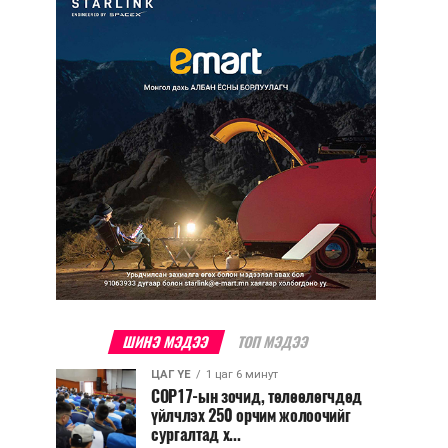
ШИНЭ МЭДЭЭ
ТОП МЭДЭЭ
ЦАГ ҮЕ
1 цаг 6 минут
COP17-ын зочид, төлөөлөгчдөд
үйлчлэх 250 орчим жолоочийг
сургалтад х...