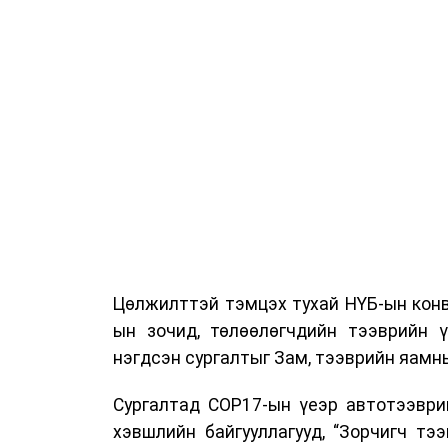
Цөлжилттэй тэмцэх тухай НҮБ-ын конв
ын зочид, төлөөлөгчдийн тээврийн 
нэгдсэн сургалтыг Зам, тээврийн яамны
Сургалтад COP17-ын үеэр автотээври
хэвшлийн байгууллагууд, “Зорчигч тээвэ