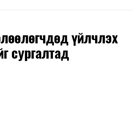
өлөөлөгчдөд үйлчлэх
йг сургалтад