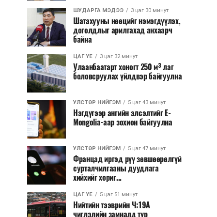
ШУДАРГА МЭДЭЭ
3 цаг 30 минут
Шатахууны нөөцийг нэмэгдүүлэх,
доголдлыг арилгахад анхаарч
байна
ЦАГ ҮЕ
3 цаг 32 минут
Улаанбаатарт хоногт 250 м³ лаг
боловсруулах үйлдвэр байгуулна
УЛСТӨР НИЙГЭМ
5 цаг 43 минут
Нэгдүгээр ангийн элсэлтийг E-
Mongolia-аар зохион байгуулна
УЛСТӨР НИЙГЭМ
5 цаг 47 минут
Францад иргэд рүү зөвшөөрөлгүй
сурталчилгааны дуудлага
хийхийг хориг...
ЦАГ ҮЕ
5 цаг 51 минут
Нийтийн тээврийн Ч:19А
чиглэлийн замналд түр