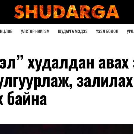
ОНЦЛОВ
УЛСТӨР НИЙГЭМ
ШУДАРГА МЭДЭЭ
ҮЗЭЛ БОДОЛ
УРЛ
эл” худалдан авах 
улгуурлаж, залилах
ж байна