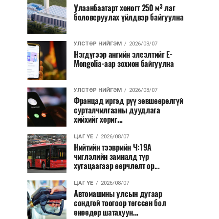
Улаанбаатарт хоногт 250 м³ лаг
боловсруулах үйлдвэр байгуулна
УЛСТӨР НИЙГЭМ
2026/08/07
Нэгдүгээр ангийн элсэлтийг E-
Mongolia-аар зохион байгуулна
УЛСТӨР НИЙГЭМ
2026/08/07
Францад иргэд рүү зөвшөөрөлгүй
сурталчилгааны дуудлага
хийхийг хориг...
ЦАГ ҮЕ
2026/08/07
Нийтийн тээврийн Ч:19А
чиглэлийн замналд түр
хугацаагаар өөрчлөлт ор...
ЦАГ ҮЕ
2026/08/07
Автомашины улсын дугаар
сондгой тоогоор төгссөн бол
өнөөдөр шатахуун...