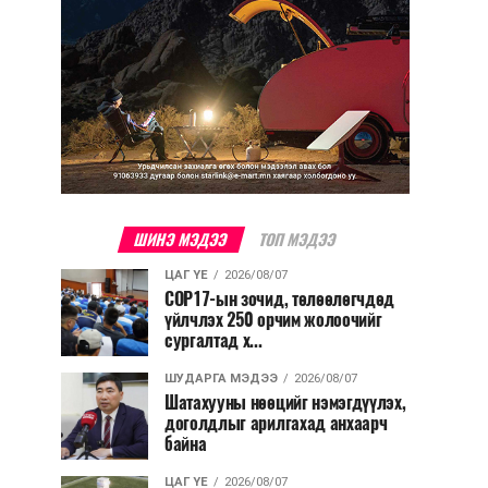
ШИНЭ МЭДЭЭ
ТОП МЭДЭЭ
ЦАГ ҮЕ
2026/08/07
COP17-ын зочид, төлөөлөгчдөд
үйлчлэх 250 орчим жолоочийг
сургалтад х...
ШУДАРГА МЭДЭЭ
2026/08/07
Шатахууны нөөцийг нэмэгдүүлэх,
доголдлыг арилгахад анхаарч
байна
ЦАГ ҮЕ
2026/08/07