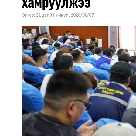
хамруулжээ
Огноо:
22 цаг 31 минут
,
2026/08/07