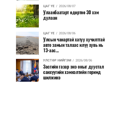
ЦАГ ҮЕ
2026/08/07
Улаанбаатарт өдөртөө 30 хэм
дулаан
ЦАГ ҮЕ
2026/08/06
Улсын чанартай хатуу хучилттай
авто замын талаас илүү хувь нь
13-аас...
УЛСТӨР НИЙГЭМ
2026/08/06
Засгийн газар энэ оныг дуустал
санхүүгийн хэмнэлтийн горимд
шилжинэ