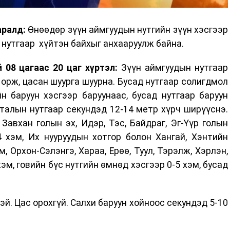
аралд:
Өнөөдөр зүүн аймгуудын нутгийн зүүн хэсгээр
х нутгаар хүйтэн байхыг анхааруулж байна.
 08 цагаас 20 цаг хүртэл:
Зүүн аймгуудын нутгаар
с орж, цасан шуурга шуурна. Бусад нутгаар солигдмол
йн баруун хэсгээр баруунаас, бусад нутгаар баруун
 талын нутгаар секундэд 12-14 метр хүрч ширүүснэ.
Завхан голын эх, Идэр, Тэс, Байдраг, Эг-Үүр голын
4 хэм, Их нууруудын хотгор болон Хангай, Хэнтийн
, Орхон-Сэлэнгэ, Хараа, Ерөө, Туул, Тэрэлж, Хэрлэн,
эм, говийн бүс нутгийн өмнөд хэсгээр 0-5 хэм, бусад
й. Цас орохгүй. Салхи баруун хойноос секундэд 5-10