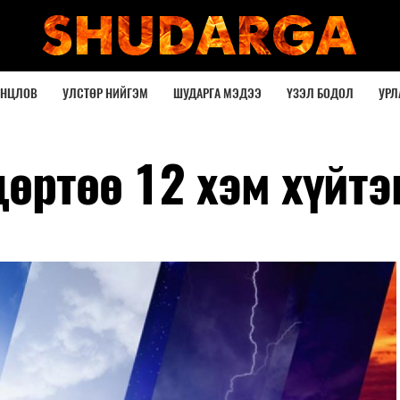
ОНЦЛОВ
УЛСТӨР НИЙГЭМ
ШУДАРГА МЭДЭЭ
ҮЗЭЛ БОДОЛ
УРЛ
өртөө 12 хэм хүйтэ