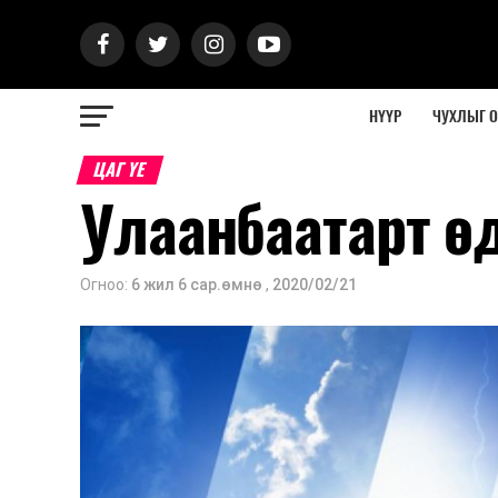
НҮҮР
ЧУХЛЫГ 
ЦАГ ҮЕ
Улаанбаатарт өд
Огноо:
6 жил 6 сар.өмнө
,
2020/02/21