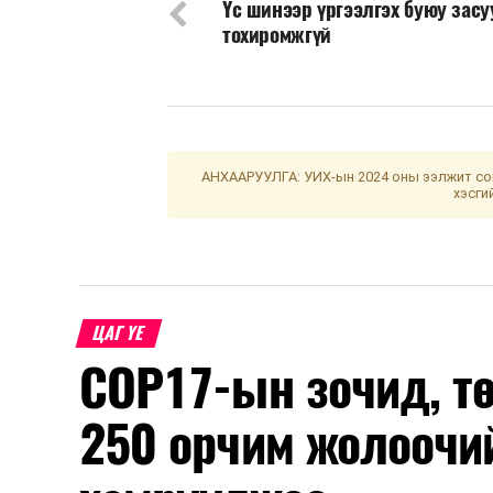
Үс шинээр үргээлгэх буюу зас
тохиромжгүй
АНХААРУУЛГА: УИХ-ын 2024 оны ээлжит сон
хэсги
ЦАГ ҮЕ
COP17-ын зочид, т
250 орчим жолоочи