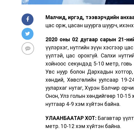
Малчид, иргэд, тээвэрчдийн анха
цас орж, цасан шуурга шуурч, ихэн
2020 оны 02 дугаар сарын 21-ний
үүлэрхэг, нутгийн зүүн хэсгээр ца
үүлтэй, цас орохгүй. Салхи нутги
хойноос секундэд 5-10 метр, говь
Увс нуур болон Дархадын хотгор, 
хөндий, Хөвсгөлийн уулсаар 19-2
уулархаг нутаг, Хүрэн Бэлчир орчим
Онон, Улз голын хөндийгөөр 10-15 х
нутгаар 4-9 хэм хүйтэн байна.
УЛААНБААТАР ХОТ:
Багавтар үүлтэ
метр. 10-12 хэм хүйтэн байна.