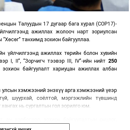
енцын Талуудын 17 дугаар бага хурал (COP17)-
үйлчилгээнд ажиллах жолооч нарт зориулсан
 “Хөсөг” танхимд зохион байгууллаа.
йн үйлчилгээнд ажиллах төрийн болон хувийн
р I, II”, “Зорчигч тээвэр III, IV”-ийн нийт
250
н зохион байгуулалт хариуцан ажиллах албан
н улсын хэмжээний энэхүү арга хэмжээний үеэр
гүй, шуурхай, соёлтой, мэргэжлийн түвшинд
 хангах нь сургалтын гол зорилго юм.
, ач холбогдол, зохион байгуулалтын онцлог,
лчилгээний стандарт, жолооч нарын үүрэг
ЭРЭНГҮЙ УНШИХ