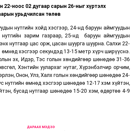
н 22-ноос 02 дугаар сарын 26-ныг хүртэлх
аарын урьдчилсан төлөв
уудын нутгийн хойд хэсгээр, 24-нд баруун аймгуудын
н нутгийн зарим газраар, 25-нд баруун аймгуудын
энх нутгаар цас орж, цасан шуурга шуурна. Салхи 22-
н өмнөд хэсгээр секундэд 13-15 метр хүрч ширүүснэ.
олын эх, Идэр, Тэс голын хөндийгөөр шөнөдөө 31-36
өвсгөл, Хэнтийн уулархаг нутаг, Хүрэнбэлчир орчим,
 Хэрлэн, Онон, Улз, Халх голын хөндийгөөр шөнөдөө 24-
бүс нутгийн өмнөд хэсгээр шөнөдөө 12-17 хэм хүйтэн,
йтэн, бусад нутгаар шөнөдөө 15-20 хэм, өдөртөө 4-9
ДАРААХ МЭДЭЭ