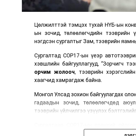
Цөлжилттэй тэмцэх тухай НҮБ-ын конв
ын зочид, төлөөлөгчдийн тээврийн 
нэгдсэн сургалтыг Зам, тээврийн яамны
Сургалтад COP17-ын үеэр автотээври
хэвшлийн байгууллагууд, “Зорчигч тээвэ
орчим жолооч
, тээврийн хэрэгслий
хаагчид хамрагдаж байна.
Монгол Улсад зохион байгуулагдах оло
гадаадын зочид, төлөөлөгчдөд аюул
тээврийн үйлчилгээ үзүүлэх бэлтгэлийг
Сургалтаар COP17-ын ерөнхий ойлголт
зочид, төлөөлөгчдийн ангилал, үй
ДЭЛГ