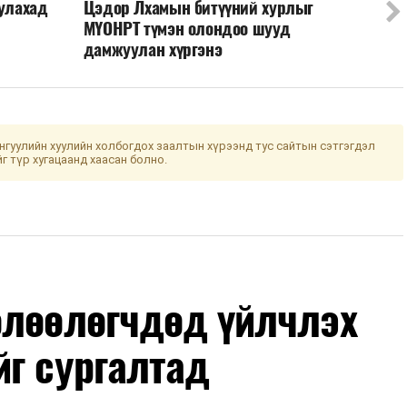
уулахад
Цэдор Лхамын битүүний хурлыг
МҮОНРТ түмэн олондоо шууд
дамжуулан хүргэнэ
гуулийн хуулийн холбогдох заалтын хүрээнд тус сайтын сэтгэгдэл
йг түр хугацаанд хаасан болно.
өлөөлөгчдөд үйлчлэх
йг сургалтад