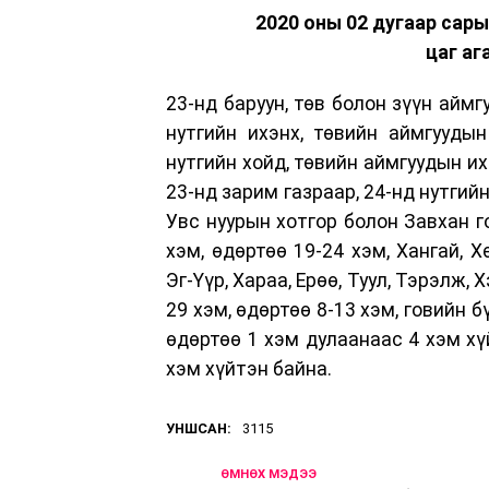
2020 оны 02 дугаар сары
цаг аг
23-нд баруун, төв болон зүүн аймг
нутгийн ихэнх, төвийн аймгууды
нутгийн хойд, төвийн аймгуудын их
23-нд зарим газраар, 24-нд нутгий
Увс нуурын хотгор болон Завхан г
хэм, өдөртөө 19-24 хэм, Хангай, Х
Эг-Үүр, Хараа, Ерөө, Туул, Тэрэлж,
29 хэм, өдөртөө 8-13 хэм, говийн 
өдөртөө 1 хэм дулаанаас 4 хэм хү
хэм хүйтэн байна.
УНШСАН:
3115
ӨМНӨХ МЭДЭЭ