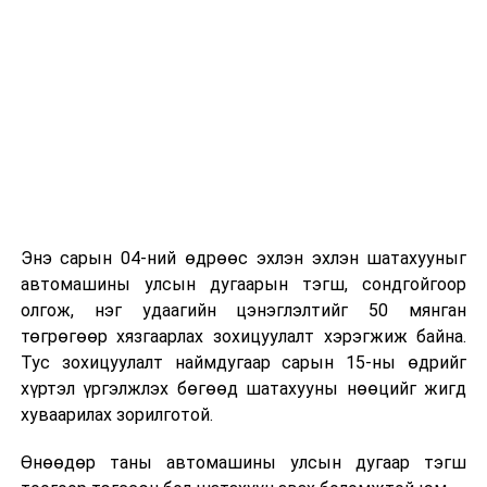
УБЦТС: Өнөөдөр хийгдэх засварын хуваарь
ӨМНӨХ МЭДЭЭ
Монгол Улсын Ерөнхийлөгч У.Хүрэлсүх, ОХУ-ын
Ерөнхийлөгч В.В.Путин нар албан ёсны уулзалт хийлээ
Энэ сарын 04-ний өдрөөс эхлэн эхлэн шатахууныг
автомашины улсын дугаарын тэгш, сондгойгоор
олгож, нэг удаагийн цэнэглэлтийг 50 мянган
төгрөгөөр хязгаарлах зохицуулалт хэрэгжиж байна.
Тус зохицуулалт наймдугаар сарын 15-ны өдрийг
хүртэл үргэлжлэх бөгөөд шатахууны нөөцийг жигд
хуваарилах зорилготой.
Өнөөдөр таны автомашины улсын дугаар тэгш