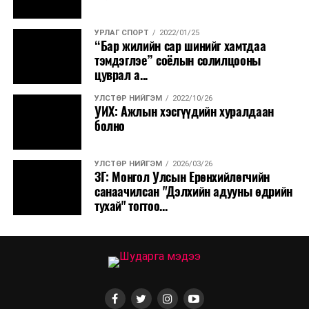
УРЛАГ СПОРТ
2022/01/25
“Бар жилийн сар шинийг хамтдаа
тэмдэглэе” соёлын солилцооны
цуврал а...
УЛСТӨР НИЙГЭМ
2022/10/26
УИХ: Ажлын хэсгүүдийн хуралдаан
болно
УЛСТӨР НИЙГЭМ
2026/03/26
ЗГ: Монгол Улсын Ерөнхийлөгчийн
санаачилсан "Дэлхийн адууны өдрийн
тухай" тогтоо...