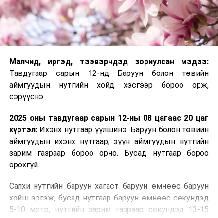
Малчид, иргэд, тээвэрчдэд зориулсан мэдээ:
Тавдугаар сарын 12-нд Баруун болон төвийн
аймгуудын нутгийн хойд хэсгээр бороо орж,
сэрүүснэ.
2025 оны тавдугаар сарын 12-ны 08 цагаас 20 цаг
хүртэл:
Ихэнх нутгаар үүлшинэ. Баруун болон төвийн
аймгуудын ихэнх нутгаар, зүүн аймгуудын нутгийн
зарим газраар бороо орно. Бусад нутгаар бороо
орохгүй.
Салхи нутгийн баруун хагаст баруун өмнөөс баруун
хойш эргэж, бусад нутгаар баруун өмнөөс секундэд
5-10 метр, нутгийн зарим газраар секундэд 13-15