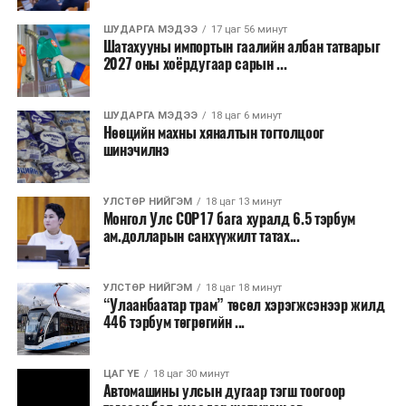
Бороо орохгүй. Салхи баруун хойноос
секундэд 4-9 метр. 25-27 хэм дулаан
ШУДАРГА МЭДЭЭ
17 цаг 56 минут
байна.
Шатахууны импортын гаалийн албан татварыг
2027 оны хоёрдугаар сарын ...
2026 оны наймдугаар сарын 07-ноос
2026 оны наймдугаар сарын 11-нийг хүртэлх
ШУДАРГА МЭДЭЭ
18 цаг 6 минут
Нөөцийн махны хяналтын тогтолцоог
цаг агаарын урьдчилсан төлөв
шинэчилнэ
Наймдугаар сарын 7-нд баруун болон төвийн
аймгуудын нутгийн хойд хэсгээр, 8-нд баруун
УЛСТӨР НИЙГЭМ
18 цаг 13 минут
Монгол Улс COP17 бага хуралд 6.5 тэрбум
аймгуудын нутгийн хойд хэсэг, төвийн
ам.долларын санхүүжилт татах...
аймгуудын нутгийн зарим газраар, 9-нд баруун
аймгуудын нутгийн зүүн, говийн аймгуудын
нутгийн хойд, зүүн аймгуудын нутгийн баруун
УЛСТӨР НИЙГЭМ
18 цаг 18 минут
“Улаанбаатар трам” төсөл хэрэгжсэнээр жилд
хэсэг, төвийн аймгуудын ихэнх нутгаар, 10-нд
446 тэрбум төгрөгийн ...
төв, зүүн, говийн аймгуудын ихэнх нутгаар
бороо, дуу цахилгаантай аадар бороо орно. Салхи
ихэнх хугацаанд секундэд 5-10 метр, 9-нд
ЦАГ ҮЕ
18 цаг 30 минут
Автомашины улсын дугаар тэгш тоогоор
Алтайн салбар уулс, Арц-Богдын өвөр