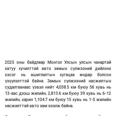
баруун өмнөөс баруун хойш эргэж
секундэд 5-10 метр, зарим үед секундэд
14-16 метр хүрч ширүүсэж, шороон шуурга
шуурна. 19-21 хэм дулаан байна .Оройдоо
сэрүүснэ.
ТЭРЭЛЖ ОРЧМООР:
Үүлшинэ. Бороо орно.
Салхи баруун өмнөөс баруун хойш эргэж
секундэд 7-12 метр. Сэрүүсэж 16-18 хэм
дулаан байна. Оройдоо сэрүүснэ.
2025 оны байдлаар Монгол Улсын улсын чанартай
хатуу хучилттай авто замын сүлжээний дийлэнх
2025 оны тавдугаар сарын 13-наас 17-ныг хүртэлх
хэсэг нь ашиглалтын хугацаа өндөр болсон
цаг агаарын урьдчилсан төлөв
үзүүлэлттэй байна. Замын сүлжээний насжилтын
судалгаанаас үзвэл нийт 4,038.5 км буюу 56 хувь нь
Тавдугаар сарын 13-нд баруун болон говийн
13-аас дээш жилийн, 2,813.6 км буюу 39 хувь нь 6-12
аймгуудын нутгийн зарим газар, төв болон зүүн
жилийн, харин 1,104.7 км буюу 15 хувь нь 1-5 жилийн
аймгуудын ихэнх нутгаар,14-нд баруун болон зүүн
насжилттай авто зам эзэлж байна.
аймгуудын нутгийн хойд хэсэг, төвийн аймгуудын
нутгийн зарим газраар, 15-нд баруун аймгуудын