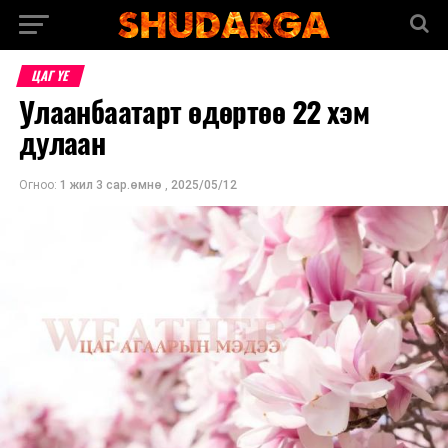
ЦАГ ҮЕ
Улаанбаатарт өдөртөө 22 хэм
дулаан
Огноо:
1 жил 3 сар.өмнө
,
2025/05/12