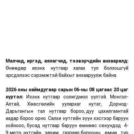
Малчид, иргэд, аялагчид, тээвэрчдийн анхааралд:
Өнөөдөр ихэнх нутгаар халах тул болзошгүй
эрсдэлээс сэрэмжтэй байхыг анхааруулж байна.
2026 оны наймдугаар сарын 06-ны 08 цагаас 20 цаг
хүртэл:
Ихэнх нутгаар солигдмол үүлтэй. Монгол-
Алтай, Хөвсгөлийн уулархаг нутаг, Дорнод-
Дарьгангын тал нутгаар бороо, дуу цахилгаантай
аадар бороо орно. Салхи нутгийн зүүн хэсгээр баруун
хойноос, бусад нутгаар баруун өмнөөс секундэд 4-
9 метр, нутгийн зарим газраар борооны өмнө түр